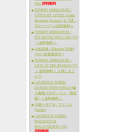
('84)
TOMMY EMMANUEL /
LITTLE BY LITTLE: Guitar
Recorded Versions [タブ譜・
192ページ] ≪送料無料≫
TOMMY EMMANUEL /
IT'S NEVER TOO LATE ('15)
《 送料無料 》
小松原俊 / Hakushu [白秋]
('16) [ 絶賛発売中 ]
TOMMY EMMANUEL /
LIVE! AT THE RYMAN ('17)
《 送料無料 》入荷しまし
た!!!
LAURENCE JUBER /
GUITAR WITH WINGS [輸
入書籍+CDディスク・限定
版] 《 送料無料 》
川畑トモアキ / アトリエ
[Atelier]
LAURENCE JUBER /
HOLIDAYS &
HOLLYNIGHTS ('16)