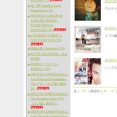
GUITAR ('77)
DAUGH
伍々慧 [Satoshi Gogo] /
アビゲイ
Masterpieces ('25)
THE REAL SARAHS &
ALEX DE GRASSI /
EVERYTHING'S
RANDY 
CHANGED ('24)
LAURENCE JUBER / A
ドブロ奏
DAY IN MY LIFE ('25)
伊藤光希 / Sentiment (CD)
SCOTT CHADWICK / 24 &
MORE
SEAN WA
SORISE (ソライズ) /
ニックル
SORISE 1 ('25)
TREVOR GORDON HALL /
Late Night with Headphones
Vol.1 ('16) 《タブ譜１曲付
き》
全 [
1201
] 商品中 [
49
-
60
TREVOR GORDON HALL /
This Beautiful Chaos (CD)
《タブ譜１曲付き》
TREVOR GORDON HALL /
Light Through Colored Glass