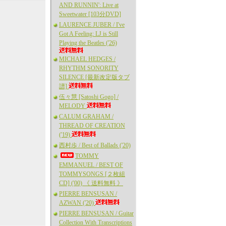
AND RUNNIN': Live at
Sweetwater [103分DVD]
LAURENCE JUBER / I've
Got A Feeling: LJ is Still
Playing the Beatles ('26)
MICHAEL HEDGES /
RHYTHM SONORITY
SILENCE [最新改定版タブ
譜]
伍々慧 [Satoshi Gogo] /
MELODY
CALUM GRAHAM /
THREAD OF CREATION
('19)
西村歩 / Best of Ballads ('20)
TOMMY
EMMANUEL / BEST OF
TOMMYSONGS [２枚組
CD] ('00) 《 送料無料 》
PIERRE BENSUSAN /
AZWAN ('20)
PIERRE BENSUSAN / Guitar
Collection With Transcriptions