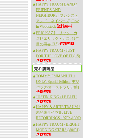
HAPPY TRAUM BAND /
FRIENDS AND
NEIGHBORS [フレンズ・
アンド・ネイバーズ]: Live
in Woodstock
ERIC KAZ [エリック・カ
ズ] / エリック・カズ: 41年
目の再会 ('15)
HAPPY TRAUM / JUST
FOR THE LOVE OF IT ('15)
TOMMY EMMANUEL /
ONLY: Special Edition [デジ
パック/オーストラリア盤]
JUSTIN KING / LE BLEU
HAPPY & ARTIE TRAUM /
未発表ライヴ集: LIVE
RECORDINGS 1970's-1980's
HAPPY TRAUM / BRIGHT
MORNING STARS ('80/'01)