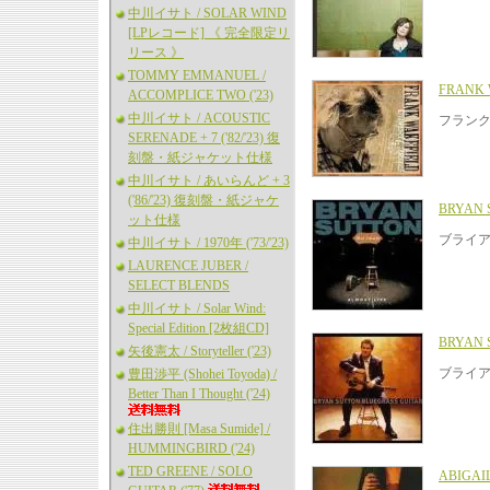
中川イサト / SOLAR WIND
[LPレコード] 《 完全限定リ
リース 》
TOMMY EMMANUEL /
FRANK 
ACCOMPLICE TWO ('23)
中川イサト / ACOUSTIC
フランク
SERENADE + 7 ('82/'23) 復
刻盤・紙ジャケット仕様
中川イサト / あいらんど + 3
('86/'23) 復刻盤・紙ジャケ
BRYAN 
ット仕様
ブライア
中川イサト / 1970年 ('73/'23)
LAURENCE JUBER /
SELECT BLENDS
中川イサト / Solar Wind:
Special Edition [2枚組CD]
BRYAN 
矢後憲太 / Storyteller ('23)
ブライア
豊田渉平 (Shohei Toyoda) /
Better Than I Thought ('24)
住出勝則 [Masa Sumide] /
HUMMINGBIRD ('24)
TED GREENE / SOLO
ABIGAI