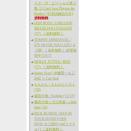
イズ・ザ・ビートルズ第３
集: LJ Can't Stop Playing the
Beatles! [日本語解説付き]
DON ROSS / A MILLION
BRAZILIAN CIVILIANS
('17) 《 送料無料 》
TOMMY EMMANUEL /
IT'S NEVER TOO LATE [タ
ブ譜] 《 送料無料 》絶賛発
売中です!!!
MOLLY TUTTLE / RISE
('17) 《 送料無料 》
Indigo Note [ 伊藤賢一＆三
好紅 ] / Can Sing
ももかん / ももかんベスト
('19)
森田大地 / Twilight ('11/'19)
森田大地 x 大江和基 / a little
time ('16)
RICK RUSKIN / BAN IN
YOUR HAND [119分
DVD+タブ譜付 (pdfファイ
ル) ]《 送料無料 》