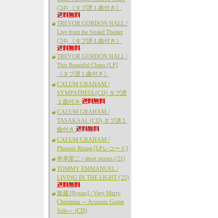
('24) 《タブ譜１曲付き》
TREVOR GORDON HALL /
Live from the Strand Theater
('24) 《タブ譜１曲付き》
TREVOR GORDON HALL /
This Beautiful Chaos [LP]
《タブ譜１曲付き》
CALUM GRAHAM /
SYMPATHEIA (CD) タブ譜
１曲付き
CALUM GRAHAM /
TASAKAAL (CD) タブ譜１
曲付き
CALUM GRAHAM /
Phoenix Rising [LPレコード]
井草聖二 / short stories ('21)
TOMMY EMMANUEL /
LIVING IN THE LIGHT ('25)
龍蔵 [Ryuzo] / Very Merry
Christmas ～Acoustic Guitar
Solo～ (CD)