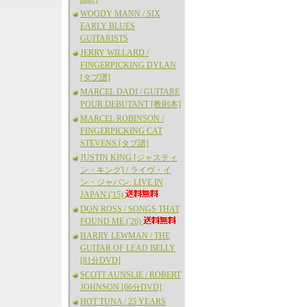
WOODY MANN / SIX
EARLY BLUES
GUITARISTS
JERRY WILLARD /
FINGERPICKING DYLAN
[タブ譜]
MARCEL DADI / GUITARE
POUR DEBUTANT [教則本]
MARCEL ROBINSON /
FINGERPICKING CAT
STEVENS [タブ譜]
JUSTIN KING [ジャスティ
ン・キング] / ライヴ・イ
ン・ジャパン: LIVE IN
JAPAN ('15)
DON ROSS / SONGS THAT
FOUND ME ('26)
HARRY LEWMAN / THE
GUITAR OF LEAD BELLY
[81分DVD]
SCOTT AUNSLIE / ROBERT
JOHNSON [66分DVD]
HOT TUNA / 25 YEARS