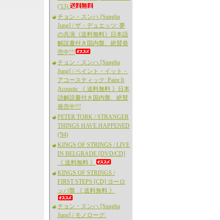
('13)
チョン・スンハ [Sungha
Jung] / ザ・デュエッツ: 夢
の共演《送料無料》日本語
解説書付き国内盤、絶賛発
売中!!!
チョン・スンハ [Sungha
Jung] / ペイント・イット・
アコースティック: Paint It
Acoustic 《 送料無料 》日本
語解説書付き国内盤、絶賛
発売中!!!
PETER TORK / STRANGER
THINGS HAVE HAPPENED
('94)
KINGS OF STRINGS / LIVE
IN BELGRADE [DVD/CD]
《 送料無料 》
KINGS OF STRINGS /
FIRST STEPS [CD] ヨーロ
ッパ盤 《 送料無料 》
チョン・スンハ [Sungha
Jung] / モノローグ: