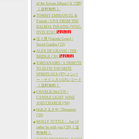
of the Azwan Album [タブ譜]
《 送料無料 》
TOMMY EMMANUEL &
Friends / LIVE FROM THE
BALBOA THEATRE [NTSC-
DVD/ 87分]
伍々慧 [Satoshi Gogo] /
Secret Garden ('23)
ALEX DE GRASSI / THE
BRIDGE ('20)
JORDANAIRS / A TRIBUTE
TO ELVIS' FAVORITE
SPIRITUALS ('87) メンバ
ー・サイン入りLPレコード
《 送料無料 》
CHARLIE McCOY /
CANDLE LIGHT, WINE
AND CHARLIE ('94)
ゆあさまさや / Departure
('20)
MOLLY TUTTLE / ...but i'd
rather be with you ('20)《 送
料無料 》