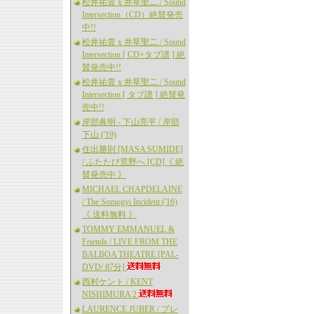
松井祐貴 x 井草聖二 / Sound
Intersection（CD）絶賛発売
中!!
松井祐貴 x 井草聖二 / Sound
Intersection [ CD+タブ譜 ] 絶
賛発売中!!
松井祐貴 x 井草聖二 / Sound
Intersection [ タブ譜 ] 絶賛発
売中!!
岸部眞明 - 下山亮平 / 岸部
下山 ('19)
住出勝則 [MASA SUMIDE]
/ ふたたび荒野へ [CD]《 絶
賛発売中 》
MICHAEL CHAPDELAINE
/ The Somogyi Incident ('16)
《 送料無料 》
TOMMY EMMANUEL &
Friends / LIVE FROM THE
BALBOA THEATRE [PAL-
DVD/ 87分]
西村ケント / KENT
NISHIMURA 2
LAURENCE JUBER / プレ