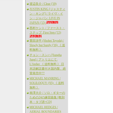
渡辺良介 / Clear ('19)
JUSTIN KING [ジャスティ
ン・キング] / ライヴ・イ
ン・ジャパン: LIVE IN
JAPAN ('15)
西村ケント / ファースト・
ステップ: First Step ('15)
豊田渉平 (Shohei Toyoda) /
Slowly but Surely ('16) 《 送
料無料 》
チョン・スンハ [Sungha
Jung] / アトリエにて:
L'Atelier 《 送料無料 》 日
本語解説書付き国内盤、絶
賛発売中!!!
MICHAEL MANRING /
SOLILOQUY ('05) 《 送料
無料 》
南澤大介 / ソロ・ギターの
ための24の練習曲集 [教則
本・タブ譜+CD]
MICHAEL HEDGES /
AERIAL BOUNDARIES