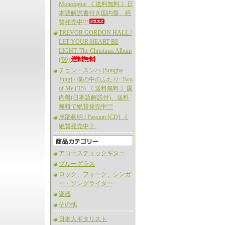
Monologue 《 送料無料 》日
本語解説書付き国内盤、絶
賛発売中!!!
TREVOR GORDON HALL /
LET YOUR HEART BE
LIGHT: The Christmas Album
('09)
チョン・スンハ [Sungha
Jung] / 僕の中のふたり: Two
of Me ('15) 《 送料無料 》国
内盤(日本語解説付)、送料
無料で絶賛発売中!!!
岸部眞明 / Passion [CD] 《
絶賛発売中 》
アコースティックギター
ブルーグラス
ロック、フォーク、シンガ
ー・ソングライター
楽器
その他
日本人ギタリスト