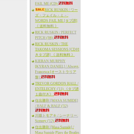
FAIL ME (CD)
RICK RUSKIN / ワー
ズ・フェイル・ミ－:
WORDS FAIL ME [タブ譜]
《 送料無料 》
RICK RUSKIN / PERFECT
PITCH ('06)
RICK RUSKIN / THE
TAKOMA SESSIONS [CD付
きタブ譜] 《 送料無料 》
KIERAN MURPHY
[KYRAN DANIEL] / Always,
Francesca [オーストラリア
盤]
TREVOR GORDON HALL /
ENTELECHY ('11) 《タブ譜
１曲付き》
住出勝則 [MASA SUMIDE]
/ HALF & HALF ('12)
川畑トモアキ / シーナリー:
Scenery ('12)
住出勝則 [Masa Sumide] /
Masa Sumide Plays the Beatles