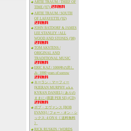
ARTIE TRAUM / THIEF OF
TIME ('07)
ARTIE TRAUM / SOUTH
OF LAFAYETTE ('02)
JOHN BATDORF & JAMES
LEE STANLEY / ALL
WOOD AND STONES ('08)
TOM AKSTENS /
ORIGINAL AND
TRADITIONAL MUSIC
ERIC KAZ / 1000年の悲し
み: 1000 years of sorrow
キーラン・マーフィー
[KIERAN MURPHY a.k.a.
KYRAN DANIEL] / ありの
ままに (原題 PER SE) (CD)
ボブ・エヴァンス [BOB
EVANS] / フォー・オン・シ
ックス: 4 ON 6《 送料無料
》
RICK RUSKIN / WORDS