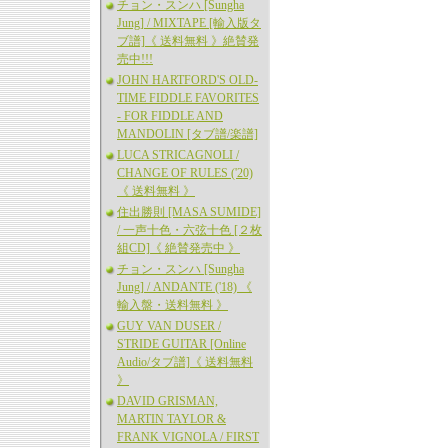
チョン・スンハ [Sungha
Jung] / MIXTAPE [輸入版タ
ブ譜]《 送料無料 》絶賛発
売中!!!
JOHN HARTFORD'S OLD-
TIME FIDDLE FAVORITES
- FOR FIDDLE AND
MANDOLIN [タブ譜/楽譜]
LUCA STRICAGNOLI /
CHANGE OF RULES ('20)
《 送料無料 》
住出勝則 [MASA SUMIDE]
/ 一声十色・六弦十色 [２枚
組CD]《 絶賛発売中 》
チョン・スンハ [Sungha
Jung] / ANDANTE ('18) 《
輸入盤・送料無料 》
GUY VAN DUSER /
STRIDE GUITAR [Online
Audio/タブ譜]《 送料無料
》
DAVID GRISMAN,
MARTIN TAYLOR &
FRANK VIGNOLA / FIRST