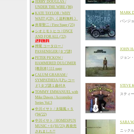
JERRY DOUGLAS /
UNDER THE WIRE ('86)
MARK D
KATE TAYLOR / WHY
WAIT! (CD) 《 送料無料 》
バンジ
井草聖二 / First Stage ('25)
シオミモトヒコ / ONCE
AND FOR ALL ('22)
押尾 コータロー /
JOHN H
PASSENEGER [タブ譜]
ジョン・
PETER PICKOW /
HAMMERED DULCIMER
[教則本] 111 page
CALUM GRAHAM /
SYMPATHEIA [LPレコー
ド] タブ譜１曲付き
STEVE 
TOMMY EMMANUEL with
スティー
Mike Dawes / Accomplice
Series Vol.3
中川イサト / 太陽風＋５
('94/'22)
中川イサト / HOMESPUN
SARA W
MUSIC + 6 ('81/'23) 再発売
ニック
されました!!