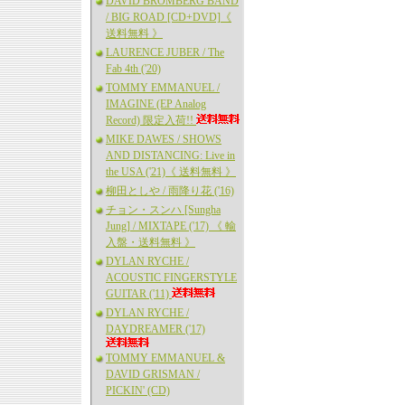
DAVID BROMBERG BAND
/ BIG ROAD [CD+DVD]《
送料無料 》
LAURENCE JUBER / The
Fab 4th ('20)
TOMMY EMMANUEL /
IMAGINE (EP Analog
Record) 限定入荷!!
MIKE DAWES / SHOWS
AND DISTANCING: Live in
the USA ('21)《 送料無料 》
柳田としや / 雨降り花 ('16)
チョン・スンハ [Sungha
Jung] / MIXTAPE ('17) 《 輸
入盤・送料無料 》
DYLAN RYCHE /
ACOUSTIC FINGERSTYLE
GUITAR ('11)
DYLAN RYCHE /
DAYDREAMER ('17)
TOMMY EMMANUEL &
DAVID GRISMAN /
PICKIN' (CD)