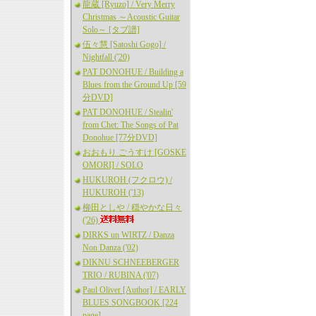
龍蔵 [Ryuzo] / Very Merry
Christmas ～Acoustic Guitar
Solo～ [タブ譜]
伍々慧 [Satoshi Gogo] /
Nightfall ('20)
PAT DONOHUE / Building a
Blues from the Ground Up [59
分DVD]
PAT DONOHUE / Stealin'
from Chet: The Songs of Pat
Donohue [77分DVD]
おおもり ごうすけ [GOSKE
OMORI] / SOLO
HUKUROH (フクロウ) /
HUKUROH ('13)
柳田としや / 穏やかな日々
('26)
DIRKS un WIRTZ / Danza
Non Danza ('02)
DIKNU SCHNEEBERGER
TRIO / RUBINA ('07)
Paul Oliver [Author] / EARLY
BLUES SONGBOOK [224
page]