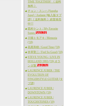
TIME TOGETHER! 《 送料
無料 》
チョン・スンハ [Sungha
Jung] / Andante [輸入版タブ
譜]《 送料無料 》絶賛発売
中!!!
西村ケント / My Favorite
Songs
川畑トモアキ / Memoria
('18)
高尾和樹 / Good Time ('18)
井草聖二 / Feel So Good ('18)
STEVE YOUNG / LIVE IN
HOLLAND 1993 ('19) オラ
ンダ盤
LAURENCE JUBER / THE
EVOLUTION OF
FINGERSTYLE GUITAR [タ
ブ譜]
LAURENCE JUBER /
DOWNTOWN ('19)
LAURENCE JUBER /
TOUCHSTONES ('19)