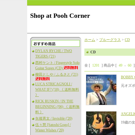
Shop at Pooh Corner
ホーム
>
ブルーグラス
>
CD
DYLAN RYCHE / TWO
CD
TIGERS ('21)
西村ケント / Fingerstyle Solo
全 [
1201
] 商品中 [
49
-
60
Guitar Songs (CD)
柳田としや / ふるさと ('21)
BOBBY 
LUCA STRICAGNOLI /
元オズ
WHAT IF? ('18) 《 送料無料
》
RICK RUSKIN / IN THE
BEGINNING ('06) 《 送料無
料 》
ANGELI
矢後憲太 / Invisible ('20)
19歳の
伍々慧 [Satoshi Gogo] /
Winter Wishes ('20)