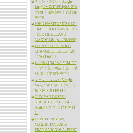
チョン・スンハ [Sungha
Jung] / MIXTAPE [輸入版タ
ブ譜]《 送料無料 》絶賛発
売中!!!
JOHN HARTFORD'S OLD-
TIME FIDDLE FAVORITES
- FOR FIDDLE AND
MANDOLIN [タブ譜/楽譜]
LUCA STRICAGNOLI /
CHANGE OF RULES ('20)
《 送料無料 》
住出勝則 [MASA SUMIDE]
/ 一声十色・六弦十色 [２枚
組CD]《 絶賛発売中 》
チョン・スンハ [Sungha
Jung] / ANDANTE ('18) 《
輸入盤・送料無料 》
GUY VAN DUSER /
STRIDE GUITAR [Online
Audio/タブ譜]《 送料無料
》
DAVID GRISMAN,
MARTIN TAYLOR &
FRANK VIGNOLA / FIRST