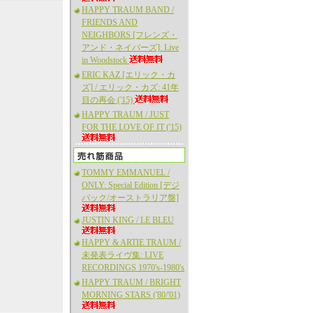
HAPPY TRAUM BAND /
FRIENDS AND
NEIGHBORS [フレンズ・
アンド・ネイバーズ]: Live
in Woodstock
ERIC KAZ [エリック・カ
ズ] / エリック・カズ: 41年
目の再会 ('15)
HAPPY TRAUM / JUST
FOR THE LOVE OF IT ('15)
TOMMY EMMANUEL /
ONLY: Special Edition [デジ
パック/オーストラリア盤]
JUSTIN KING / LE BLEU
HAPPY & ARTIE TRAUM /
未発表ライヴ集: LIVE
RECORDINGS 1970's-1980's
HAPPY TRAUM / BRIGHT
MORNING STARS ('80/'01)