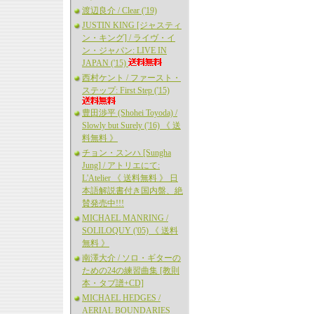
渡辺良介 / Clear ('19)
JUSTIN KING [ジャスティ
ン・キング] / ライヴ・イ
ン・ジャパン: LIVE IN
JAPAN ('15)
西村ケント / ファースト・
ステップ: First Step ('15)
豊田渉平 (Shohei Toyoda) /
Slowly but Surely ('16) 《 送
料無料 》
チョン・スンハ [Sungha
Jung] / アトリエにて:
L'Atelier 《 送料無料 》 日
本語解説書付き国内盤、絶
賛発売中!!!
MICHAEL MANRING /
SOLILOQUY ('05) 《 送料
無料 》
南澤大介 / ソロ・ギターの
ための24の練習曲集 [教則
本・タブ譜+CD]
MICHAEL HEDGES /
AERIAL BOUNDARIES