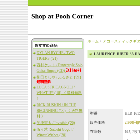
Shop at Pooh Corner
ホーム
>
アコースティックギ
DYLAN RYCHE / TWO
LAURENCE JUBER / A DAY
TIGERS ('21)
西村ケント / Fingerstyle Solo
Guitar Songs (CD)
柳田としや / ふるさと ('21)
LUCA STRICAGNOLI /
WHAT IF? ('18) 《 送料無料
》
RICK RUSKIN / IN THE
BEGINNING ('06) 《 送料無
型番
HLR-161
料 》
販売価格
2,800円
矢後憲太 / Invisible ('20)
伍々慧 [Satoshi Gogo] /
在庫数
残り7枚
Winter Wishes ('20)