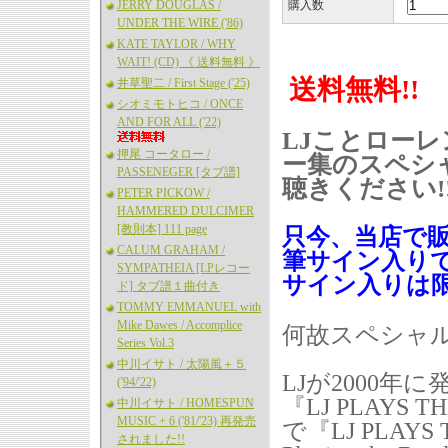
JERRY DOUGLAS /
購入数
UNDER THE WIRE ('86)
KATE TAYLOR / WHY
WAIT! (CD) 《 送料無料 》
送料無料!!
井草聖二 / First Stage ('25)
シオミモトヒコ / ONCE
AND FOR ALL ('22)
LJことロー
押尾 コータロー /
ー集のスペシ
PASSENEGER [タブ譜]
聴きください!
PETER PICKOW /
HAMMERED DULCIMER
[教則本] 111 page
只今、当店で販
CALUM GRAHAM /
筆サイン入り
SYMPATHEIA [LPレコー
サイン入りは
ド] タブ譜１曲付き
TOMMY EMMANUEL with
Mike Dawes / Accomplice
何故スペシャ
Series Vol.3
中川イサト / 太陽風＋５
LJが2000
('94/'22)
『LJ PLAYS
中川イサト / HOMESPUN
MUSIC + 6 ('81/'23) 再発売
で『LJ PLAYS T
されました!!