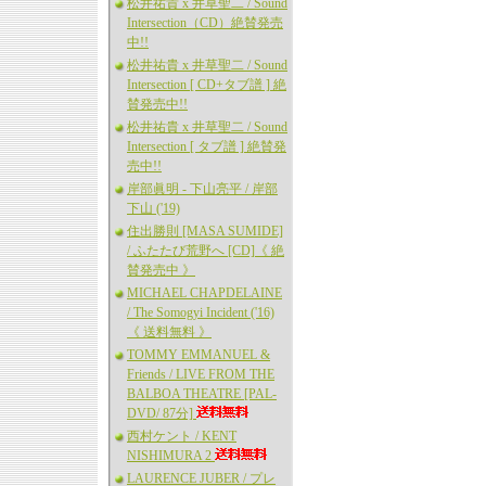
松井祐貴 x 井草聖二 / Sound
Intersection（CD）絶賛発売
中!!
松井祐貴 x 井草聖二 / Sound
Intersection [ CD+タブ譜 ] 絶
賛発売中!!
松井祐貴 x 井草聖二 / Sound
Intersection [ タブ譜 ] 絶賛発
売中!!
岸部眞明 - 下山亮平 / 岸部
下山 ('19)
住出勝則 [MASA SUMIDE]
/ ふたたび荒野へ [CD]《 絶
賛発売中 》
MICHAEL CHAPDELAINE
/ The Somogyi Incident ('16)
《 送料無料 》
TOMMY EMMANUEL &
Friends / LIVE FROM THE
BALBOA THEATRE [PAL-
DVD/ 87分]
西村ケント / KENT
NISHIMURA 2
LAURENCE JUBER / プレ