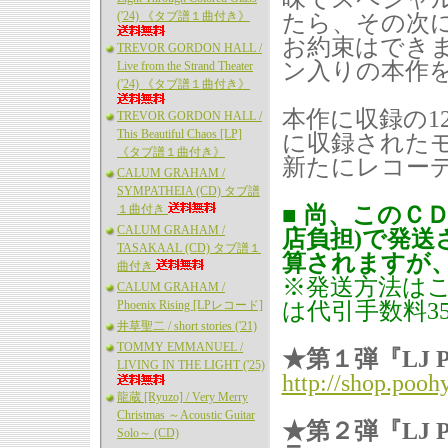
('24) 《タブ譜１曲付き》
たら、その次
お約束はでき
TREVOR GORDON HALL /
ン入りの本作
Live from the Strand Theater
('24) 《タブ譜１曲付き》
本作に収録の1
TREVOR GORDON HALL /
This Beautiful Chaos [LP]
に収録された
《タブ譜１曲付き》
新たにレコー
CALUM GRAHAM /
SYMPATHEIA (CD) タブ譜
１曲付き
■
尚、このＣＤ
CALUM GRAHAM /
店負担)で発送
TASAKAAL (CD) タブ譜１
算されますが
曲付き
※発送方法は
CALUM GRAHAM /
Phoenix Rising [LPレコード]
は代引手数料3
井草聖二 / short stories ('21)
TOMMY EMMANUEL /
★第１弾『LJ P
LIVING IN THE LIGHT ('25)
http://shop.poo
龍蔵 [Ryuzo] / Very Merry
Christmas ～Acoustic Guitar
★第２弾『LJ PL
Solo～ (CD)