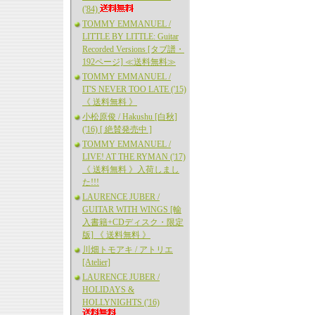
('84)
TOMMY EMMANUEL /
LITTLE BY LITTLE: Guitar
Recorded Versions [タブ譜・
192ページ] ≪送料無料≫
TOMMY EMMANUEL /
IT'S NEVER TOO LATE ('15)
《 送料無料 》
小松原俊 / Hakushu [白秋]
('16) [ 絶賛発売中 ]
TOMMY EMMANUEL /
LIVE! AT THE RYMAN ('17)
《 送料無料 》入荷しまし
た!!!
LAURENCE JUBER /
GUITAR WITH WINGS [輸
入書籍+CDディスク・限定
版] 《 送料無料 》
川畑トモアキ / アトリエ
[Atelier]
LAURENCE JUBER /
HOLIDAYS &
HOLLYNIGHTS ('16)