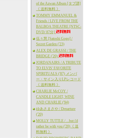
of the Azwan Album [タブ譜]
《 送料無料 》
TOMMY EMMANUEL &
Friends / LIVE FROM THE
BALBOA THEATRE [NTSC-
DVD/ 87分]
伍々慧 [Satoshi Gogo] /
Secret Garden ('23)
ALEX DE GRASSI / THE
BRIDGE ('20)
JORDANAIRS / A TRIBUTE
TO ELVIS' FAVORITE
SPIRITUALS ('87) メンバ
ー・サイン入りLPレコード
《 送料無料 》
CHARLIE McCOY /
CANDLE LIGHT, WINE
AND CHARLIE ('94)
ゆあさまさや / Departure
('20)
MOLLY TUTTLE / ...but i'd
rather be with you ('20)《 送
料無料 》