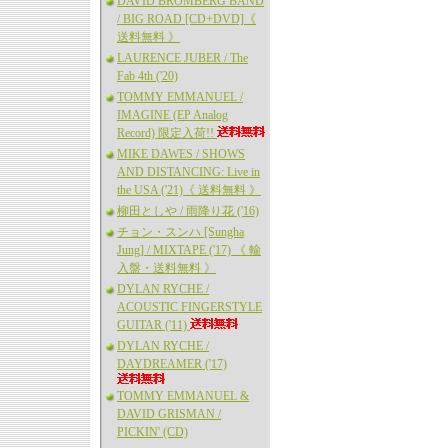
DAVID BROMBERG BAND
/ BIG ROAD [CD+DVD]《
送料無料 》
LAURENCE JUBER / The
Fab 4th ('20)
TOMMY EMMANUEL /
IMAGINE (EP Analog
Record) 限定入荷!!
MIKE DAWES / SHOWS
AND DISTANCING: Live in
the USA ('21)《 送料無料 》
柳田としや / 雨降り花 ('16)
チョン・スンハ [Sungha
Jung] / MIXTAPE ('17) 《 輸
入盤・送料無料 》
DYLAN RYCHE /
ACOUSTIC FINGERSTYLE
GUITAR ('11)
DYLAN RYCHE /
DAYDREAMER ('17)
TOMMY EMMANUEL &
DAVID GRISMAN /
PICKIN' (CD)