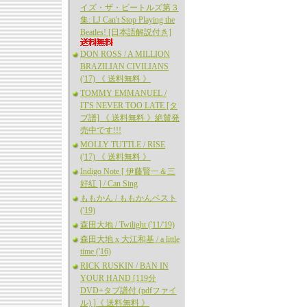
イズ・ザ・ビートルズ第３
集: LJ Can't Stop Playing the
Beatles! [日本語解説付き]
DON ROSS / A MILLION
BRAZILIAN CIVILIANS
('17) 《 送料無料 》
TOMMY EMMANUEL /
IT'S NEVER TOO LATE [タ
ブ譜] 《 送料無料 》絶賛発
売中です!!!
MOLLY TUTTLE / RISE
('17) 《 送料無料 》
Indigo Note [ 伊藤賢一＆三
好紅 ] / Can Sing
ももかん / ももかんベスト
('19)
森田大地 / Twilight ('11/'19)
森田大地 x 大江和基 / a little
time ('16)
RICK RUSKIN / BAN IN
YOUR HAND [119分
DVD+タブ譜付 (pdfファイ
ル) ]《 送料無料 》