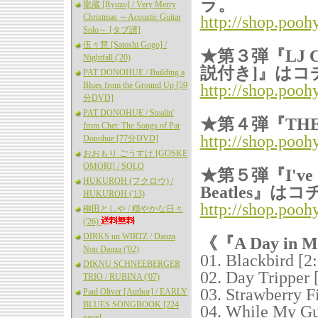
ラ。
龍蔵 [Ryuzo] / Very Merry
Christmas ～Acoustic Guitar
http://shop.poo
Solo～ [タブ譜]
伍々慧 [Satoshi Gogo] /
★第３弾『LJ Can'
Nightfall ('20)
説付き]』はコ
PAT DONOHUE / Building a
Blues from the Ground Up [59
http://shop.poo
分DVD]
PAT DONOHUE / Stealin'
★第４弾『THE
from Chet: The Songs of Pat
http://shop.poo
Donohue [77分DVD]
おおもり ごうすけ [GOSKE
OMORI] / SOLO
★第５弾『I've Got 
HUKUROH (フクロウ) /
Beatles』は
HUKUROH ('13)
http://shop.poo
柳田としや / 穏やかな日々
('26)
DIRKS un WIRTZ / Danza
《『A Day in 
Non Danza ('02)
01. Blackbird [2
DIKNU SCHNEEBERGER
02. Day Tripper 
TRIO / RUBINA ('07)
03. Strawberry F
Paul Oliver [Author] / EARLY
BLUES SONGBOOK [224
04. While My Gu
page]