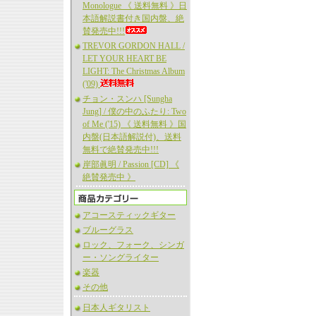
Monologue 《 送料無料 》日
本語解説書付き国内盤、絶
賛発売中!!!
TREVOR GORDON HALL /
LET YOUR HEART BE
LIGHT: The Christmas Album
('09)
チョン・スンハ [Sungha
Jung] / 僕の中のふたり: Two
of Me ('15) 《 送料無料 》国
内盤(日本語解説付)、送料
無料で絶賛発売中!!!
岸部眞明 / Passion [CD] 《
絶賛発売中 》
アコースティックギター
ブルーグラス
ロック、フォーク、シンガ
ー・ソングライター
楽器
その他
日本人ギタリスト