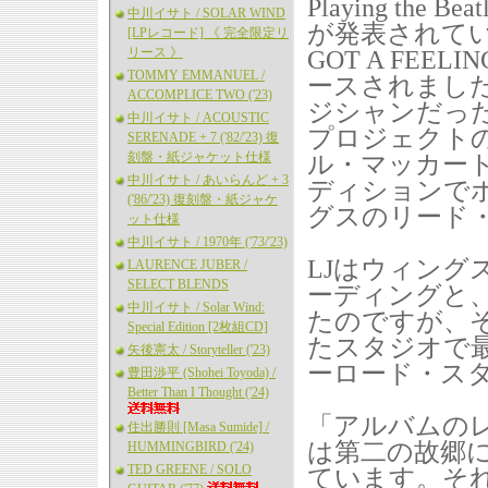
Playing the
中川イサト / SOLAR WIND
が発表されている
[LPレコード] 《 完全限定リ
リース 》
GOT A FEELING:
TOMMY EMMANUEL /
ースされました
ACCOMPLICE TWO ('23)
ジシャンだった
中川イサト / ACOUSTIC
プロジェクトの
SERENADE + 7 ('82/'23) 復
刻盤・紙ジャケット仕様
ル・マッカー
中川イサト / あいらんど + 3
ディションで
('86/'23) 復刻盤・紙ジャケ
グスのリード
ット仕様
中川イサト / 1970年 ('73/'23)
LJはウィングスの
LAURENCE JUBER /
SELECT BLENDS
ーディングと
中川イサト / Solar Wind:
たのですが、
Special Edition [2枚組CD]
たスタジオで
矢後憲太 / Storyteller ('23)
ーロード・ス
豊田渉平 (Shohei Toyoda) /
Better Than I Thought ('24)
「アルバムのレコー
住出勝則 [Masa Sumide] /
は第二の故郷に
HUMMINGBIRD ('24)
TED GREENE / SOLO
ています。それ以来