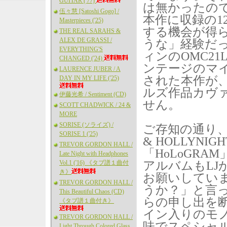
GUITAR ('77)
は無かったので
伍々慧 [Satoshi Gogo] /
本作に収録の1
Masterpieces ('25)
する機会が得られ
THE REAL SARAHS &
ALEX DE GRASSI /
うな」経験だ
EVERYTHING'S
ィンのOMC2
CHANGED ('24)
ンテージのマ
LAURENCE JUBER / A
された本作が、
DAY IN MY LIFE ('25)
ルズ作品カヴ
伊藤光希 / Sentiment (CD)
せん。
SCOTT CHADWICK / 24 &
MORE
SORISE (ソライズ) /
ご存知の通り、L
SORISE 1 ('25)
& HOLLYN
TREVOR GORDON HALL /
「HoLoGR
Late Night with Headphones
Vol.1 ('16) 《タブ譜１曲付
アルバムもL
き》
お願いしてい
TREVOR GORDON HALL /
うか？」と言
This Beautiful Chaos (CD)
らの申し出を
《タブ譜１曲付き》
イン入りのモ
TREVOR GORDON HALL /
味でスペシャ
Light Through Colored Glass