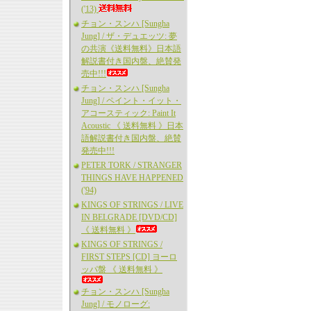
('13)
チョン・スンハ [Sungha
Jung] / ザ・デュエッツ: 夢
の共演《送料無料》日本語
解説書付き国内盤、絶賛発
売中!!!
チョン・スンハ [Sungha
Jung] / ペイント・イット・
アコースティック: Paint It
Acoustic 《 送料無料 》日本
語解説書付き国内盤、絶賛
発売中!!!
PETER TORK / STRANGER
THINGS HAVE HAPPENED
('94)
KINGS OF STRINGS / LIVE
IN BELGRADE [DVD/CD]
《 送料無料 》
KINGS OF STRINGS /
FIRST STEPS [CD] ヨーロ
ッパ盤 《 送料無料 》
チョン・スンハ [Sungha
Jung] / モノローグ: