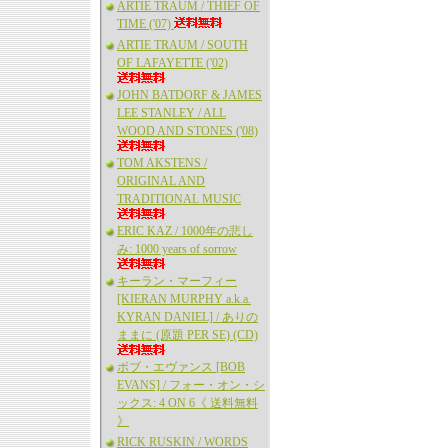
ARTIE TRAUM / THIEF OF
TIME ('07)
ARTIE TRAUM / SOUTH
OF LAFAYETTE ('02)
JOHN BATDORF & JAMES
LEE STANLEY / ALL
WOOD AND STONES ('08)
TOM AKSTENS /
ORIGINAL AND
TRADITIONAL MUSIC
ERIC KAZ / 1000年の悲し
み: 1000 years of sorrow
キーラン・マーフィー
[KIERAN MURPHY a.k.a.
KYRAN DANIEL] / ありの
ままに (原題 PER SE) (CD)
ボブ・エヴァンス [BOB
EVANS] / フォー・オン・シ
ックス: 4 ON 6《 送料無料
》
RICK RUSKIN / WORDS