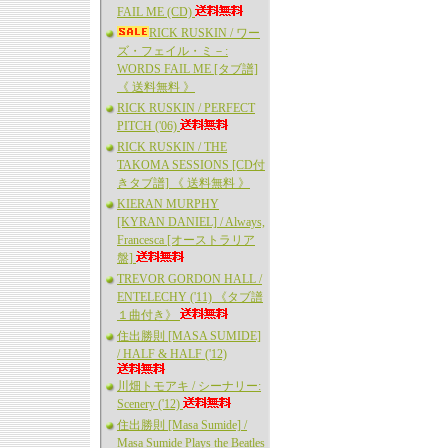
FAIL ME (CD)
RICK RUSKIN / ワー
ズ・フェイル・ミ－:
WORDS FAIL ME [タブ譜]
《 送料無料 》
RICK RUSKIN / PERFECT
PITCH ('06)
RICK RUSKIN / THE
TAKOMA SESSIONS [CD付
きタブ譜] 《 送料無料 》
KIERAN MURPHY
[KYRAN DANIEL] / Always,
Francesca [オーストラリア
盤]
TREVOR GORDON HALL /
ENTELECHY ('11) 《タブ譜
１曲付き》
住出勝則 [MASA SUMIDE]
/ HALF & HALF ('12)
川畑トモアキ / シーナリー:
Scenery ('12)
住出勝則 [Masa Sumide] /
Masa Sumide Plays the Beatles