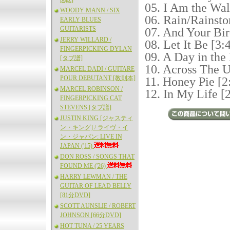
05. I Am the Wal
WOODY MANN / SIX
06. Rain/Rainsto
EARLY BLUES
GUITARISTS
07. And Your Bir
JERRY WILLARD /
08. Let It Be [3:
FINGERPICKING DYLAN
09. A Day in the 
[タブ譜]
10. Across The U
MARCEL DADI / GUITARE
POUR DEBUTANT [教則本]
11. Honey Pie [2
MARCEL ROBINSON /
12. In My Life [
FINGERPICKING CAT
STEVENS [タブ譜]
JUSTIN KING [ジャスティ
ン・キング] / ライヴ・イ
ン・ジャパン: LIVE IN
JAPAN ('15)
DON ROSS / SONGS THAT
FOUND ME ('26)
HARRY LEWMAN / THE
GUITAR OF LEAD BELLY
[81分DVD]
SCOTT AUNSLIE / ROBERT
JOHNSON [66分DVD]
HOT TUNA / 25 YEARS