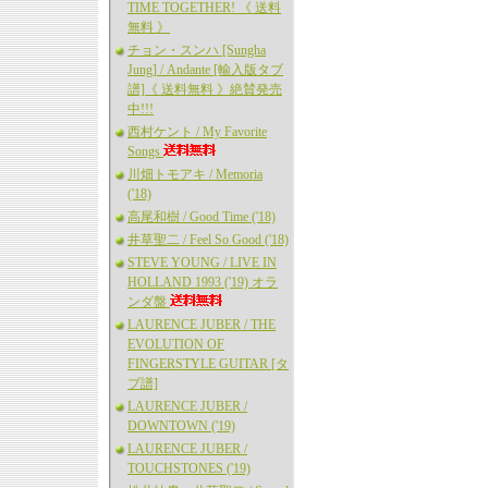
TIME TOGETHER! 《 送料
無料 》
チョン・スンハ [Sungha
Jung] / Andante [輸入版タブ
譜]《 送料無料 》絶賛発売
中!!!
西村ケント / My Favorite
Songs
川畑トモアキ / Memoria
('18)
高尾和樹 / Good Time ('18)
井草聖二 / Feel So Good ('18)
STEVE YOUNG / LIVE IN
HOLLAND 1993 ('19) オラ
ンダ盤
LAURENCE JUBER / THE
EVOLUTION OF
FINGERSTYLE GUITAR [タ
ブ譜]
LAURENCE JUBER /
DOWNTOWN ('19)
LAURENCE JUBER /
TOUCHSTONES ('19)