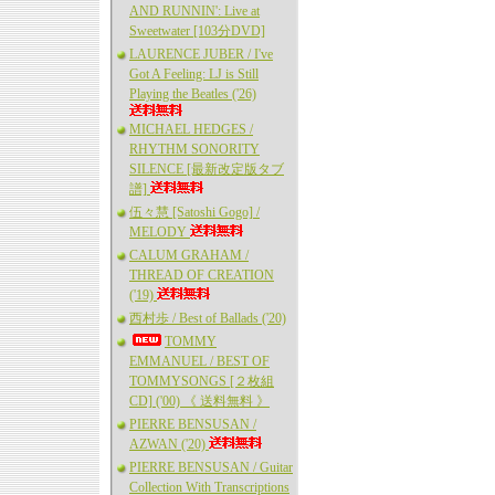
AND RUNNIN': Live at
Sweetwater [103分DVD]
LAURENCE JUBER / I've
Got A Feeling: LJ is Still
Playing the Beatles ('26)
MICHAEL HEDGES /
RHYTHM SONORITY
SILENCE [最新改定版タブ
譜]
伍々慧 [Satoshi Gogo] /
MELODY
CALUM GRAHAM /
THREAD OF CREATION
('19)
西村歩 / Best of Ballads ('20)
TOMMY
EMMANUEL / BEST OF
TOMMYSONGS [２枚組
CD] ('00) 《 送料無料 》
PIERRE BENSUSAN /
AZWAN ('20)
PIERRE BENSUSAN / Guitar
Collection With Transcriptions