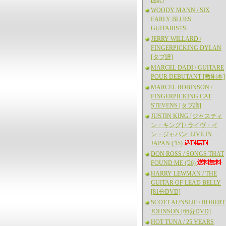
WOODY MANN / SIX
EARLY BLUES
GUITARISTS
JERRY WILLARD /
FINGERPICKING DYLAN
[タブ譜]
MARCEL DADI / GUITARE
POUR DEBUTANT [教則本]
MARCEL ROBINSON /
FINGERPICKING CAT
STEVENS [タブ譜]
JUSTIN KING [ジャスティ
ン・キング] / ライヴ・イ
ン・ジャパン: LIVE IN
JAPAN ('15)
DON ROSS / SONGS THAT
FOUND ME ('26)
HARRY LEWMAN / THE
GUITAR OF LEAD BELLY
[81分DVD]
SCOTT AUNSLIE / ROBERT
JOHNSON [66分DVD]
HOT TUNA / 25 YEARS