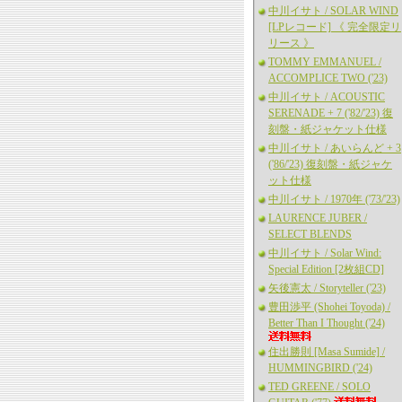
中川イサト / SOLAR WIND
[LPレコード] 《 完全限定リ
リース 》
TOMMY EMMANUEL /
ACCOMPLICE TWO ('23)
中川イサト / ACOUSTIC
SERENADE + 7 ('82/'23) 復
刻盤・紙ジャケット仕様
中川イサト / あいらんど + 3
('86/'23) 復刻盤・紙ジャケ
ット仕様
中川イサト / 1970年 ('73/'23)
LAURENCE JUBER /
SELECT BLENDS
中川イサト / Solar Wind:
Special Edition [2枚組CD]
矢後憲太 / Storyteller ('23)
豊田渉平 (Shohei Toyoda) /
Better Than I Thought ('24)
住出勝則 [Masa Sumide] /
HUMMINGBIRD ('24)
TED GREENE / SOLO