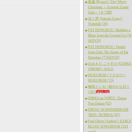
龍蔵 [Ryuzo] / Very Merry
Christmas ～Acoustic Guitar
Solo～ [タブ譜]
伍々慧 [Satoshi Gogo] /
Nightfall ('20)
PAT DONOHUE / Building a
Blues from the Ground Up [59
分DVD]
PAT DONOHUE / Stealin'
from Chet: The Songs of Pat
Donohue [77分DVD]
おおもり ごうすけ [GOSKE
OMORI] / SOLO
HUKUROH (フクロウ) /
HUKUROH ('13)
柳田としや / 穏やかな日々
('26)
DIRKS un WIRTZ / Danza
Non Danza ('02)
DIKNU SCHNEEBERGER
TRIO / RUBINA ('07)
Paul Oliver [Author] / EARLY
BLUES SONGBOOK [224
page]