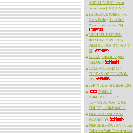
AND RUNNIN': Live at
Sweetwater [103分DVD]
LAURENCE JUBER / I've
Got A Feeling: LJ is Still
Playing the Beatles ('26)
MICHAEL HEDGES /
RHYTHM SONORITY
SILENCE [最新改定版タブ
譜]
伍々慧 [Satoshi Gogo] /
MELODY
CALUM GRAHAM /
THREAD OF CREATION
('19)
西村歩 / Best of Ballads ('20)
TOMMY
EMMANUEL / BEST OF
TOMMYSONGS [２枚組
CD] ('00) 《 送料無料 》
PIERRE BENSUSAN /
AZWAN ('20)
PIERRE BENSUSAN / Guitar
Collection With Transcriptions