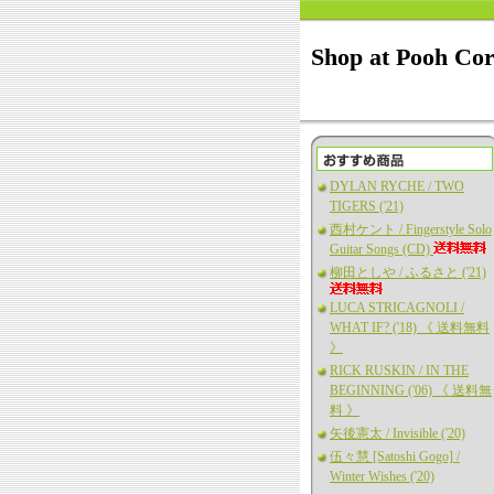
Shop at Pooh Co
DYLAN RYCHE / TWO
TIGERS ('21)
西村ケント / Fingerstyle Solo
Guitar Songs (CD)
柳田としや / ふるさと ('21)
LUCA STRICAGNOLI /
WHAT IF? ('18) 《 送料無料
》
RICK RUSKIN / IN THE
BEGINNING ('06) 《 送料無
料 》
矢後憲太 / Invisible ('20)
伍々慧 [Satoshi Gogo] /
Winter Wishes ('20)