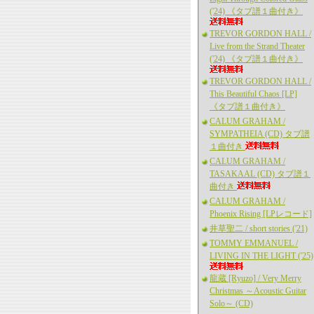
('24) 《タブ譜１曲付き》
TREVOR GORDON HALL /
Live from the Strand Theater
('24) 《タブ譜１曲付き》
TREVOR GORDON HALL /
This Beautiful Chaos [LP]
《タブ譜１曲付き》
CALUM GRAHAM /
SYMPATHEIA (CD) タブ譜
１曲付き
CALUM GRAHAM /
TASAKAAL (CD) タブ譜１
曲付き
CALUM GRAHAM /
Phoenix Rising [LPレコード]
井草聖二 / short stories ('21)
TOMMY EMMANUEL /
LIVING IN THE LIGHT ('25)
龍蔵 [Ryuzo] / Very Merry
Christmas ～Acoustic Guitar
Solo～ (CD)