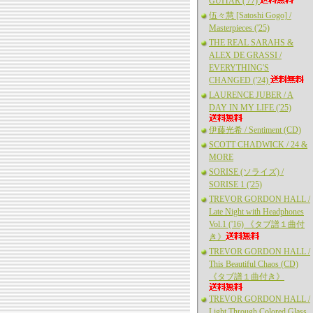
GUITAR ('77)
伍々慧 [Satoshi Gogo] /
Masterpieces ('25)
THE REAL SARAHS &
ALEX DE GRASSI /
EVERYTHING'S
CHANGED ('24)
LAURENCE JUBER / A
DAY IN MY LIFE ('25)
伊藤光希 / Sentiment (CD)
SCOTT CHADWICK / 24 &
MORE
SORISE (ソライズ) /
SORISE 1 ('25)
TREVOR GORDON HALL /
Late Night with Headphones
Vol.1 ('16) 《タブ譜１曲付
き》
TREVOR GORDON HALL /
This Beautiful Chaos (CD)
《タブ譜１曲付き》
TREVOR GORDON HALL /
Light Through Colored Glass