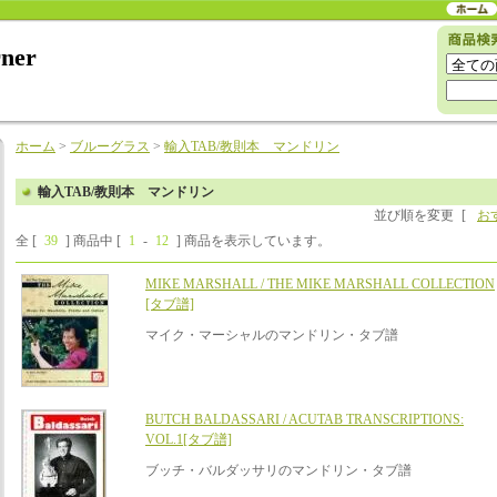
rner
ホーム
>
ブルーグラス
>
輸入TAB/教則本 マンドリン
輸入TAB/教則本 マンドリン
並び順を変更
[
お
全 [
39
] 商品中 [
1
-
12
] 商品を表示しています。
MIKE MARSHALL / THE MIKE MARSHALL COLLECTION
[タブ譜]
マイク・マーシャルのマンドリン・タブ譜
BUTCH BALDASSARI / ACUTAB TRANSCRIPTIONS:
VOL.1[タブ譜]
ブッチ・バルダッサリのマンドリン・タブ譜