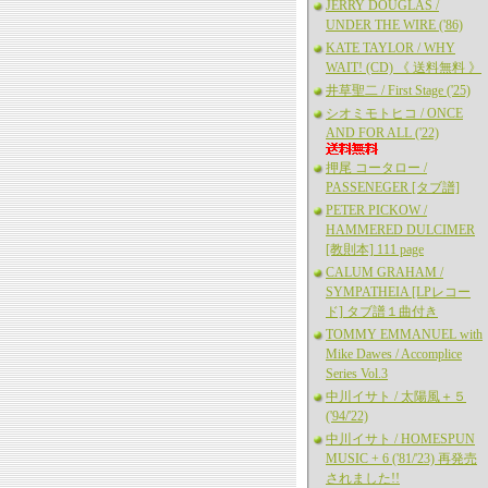
JERRY DOUGLAS /
UNDER THE WIRE ('86)
KATE TAYLOR / WHY
WAIT! (CD) 《 送料無料 》
井草聖二 / First Stage ('25)
シオミモトヒコ / ONCE
AND FOR ALL ('22)
押尾 コータロー /
PASSENEGER [タブ譜]
PETER PICKOW /
HAMMERED DULCIMER
[教則本] 111 page
CALUM GRAHAM /
SYMPATHEIA [LPレコー
ド] タブ譜１曲付き
TOMMY EMMANUEL with
Mike Dawes / Accomplice
Series Vol.3
中川イサト / 太陽風＋５
('94/'22)
中川イサト / HOMESPUN
MUSIC + 6 ('81/'23) 再発売
されました!!