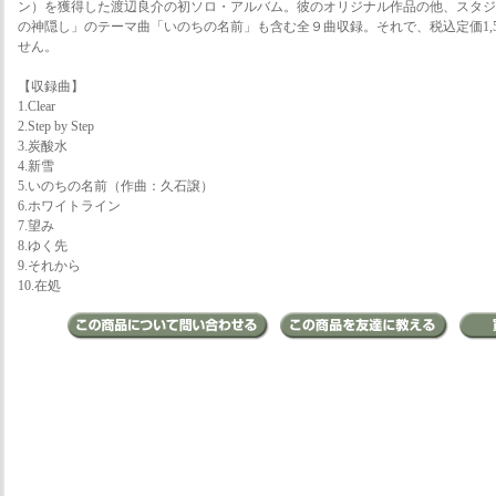
ン）を獲得した渡辺良介の初ソロ・アルバム。彼のオリジナル作品の他、スタジ
の神隠し」のテーマ曲「いのちの名前」も含む全９曲収録。それで、税込定価1,5
せん。
【収録曲】
1.Clear
2.Step by Step
3.炭酸水
4.新雪
5.いのちの名前（作曲：久石譲）
6.ホワイトライン
7.望み
8.ゆく先
9.それから
10.在処