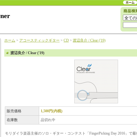
rner
ホーム
>
アコースティックギター
>
CD
>
渡辺良介 / Clear ('19)
渡辺良介 / Clear ('19)
販売価格
1,500円(内税)
在庫数
品切れ中
モリダイラ楽器主催のソロ・ギター・コンテスト「FingerPicking Day 201