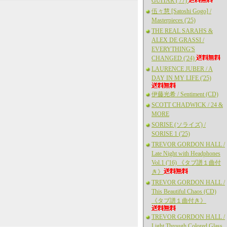
GUITAR ('77)
伍々慧 [Satoshi Gogo] /
Masterpieces ('25)
THE REAL SARAHS &
ALEX DE GRASSI /
EVERYTHING'S
CHANGED ('24)
LAURENCE JUBER / A
DAY IN MY LIFE ('25)
伊藤光希 / Sentiment (CD)
SCOTT CHADWICK / 24 &
MORE
SORISE (ソライズ) /
SORISE 1 ('25)
TREVOR GORDON HALL /
Late Night with Headphones
Vol.1 ('16) 《タブ譜１曲付
き》
TREVOR GORDON HALL /
This Beautiful Chaos (CD)
《タブ譜１曲付き》
TREVOR GORDON HALL /
Light Through Colored Glass