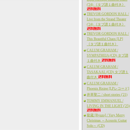
('24) 《タブ譜１曲付き》
TREVOR GORDON HALL /
Live from the Strand Theater
('24) 《タブ譜１曲付き》
TREVOR GORDON HALL /
This Beautiful Chaos [LP]
《タブ譜１曲付き》
CALUM GRAHAM /
SYMPATHEIA (CD) タブ譜
１曲付き
CALUM GRAHAM /
TASAKAAL (CD) タブ譜１
曲付き
CALUM GRAHAM /
Phoenix Rising [LPレコード]
井草聖二 / short stories ('21)
TOMMY EMMANUEL /
LIVING IN THE LIGHT ('25)
龍蔵 [Ryuzo] / Very Merry
Christmas ～Acoustic Guitar
Solo～ (CD)