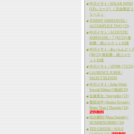
中川イサト / SOLAR WIND
[LPレコード] 《 完全限定リ
リース 》
TOMMY EMMANUEL /
ACCOMPLICE TWO ('23)
中川イサト / ACOUSTIC
SERENADE + 7 ('82/'23) 復
刻盤・紙ジャケット仕様
中川イサト / あいらんど + 3
('86/'23) 復刻盤・紙ジャケ
ット仕様
中川イサト / 1970年 ('73/'23)
LAURENCE JUBER /
SELECT BLENDS
中川イサト / Solar Wind:
Special Edition [2枚組CD]
矢後憲太 / Storyteller ('23)
豊田渉平 (Shohei Toyoda) /
Better Than I Thought ('24)
住出勝則 [Masa Sumide] /
HUMMINGBIRD ('24)
TED GREENE / SOLO