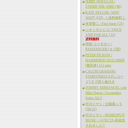
JERRY DOUGLAS /
UNDER THE WIRE ('86)
KATE TAYLOR / WHY
WAIT! (CD) 《 送料無料 》
井草聖二 / First Stage ('25)
シオミモトヒコ / ONCE
AND FOR ALL ('22)
押尾 コータロー /
PASSENEGER [タブ譜]
PETER PICKOW /
HAMMERED DULCIMER
[教則本] 111 page
CALUM GRAHAM /
SYMPATHEIA [LPレコー
ド] タブ譜１曲付き
TOMMY EMMANUEL with
Mike Dawes / Accomplice
Series Vol.3
中川イサト / 太陽風＋５
('94/'22)
中川イサト / HOMESPUN
MUSIC + 6 ('81/'23) 再発売
されました!!