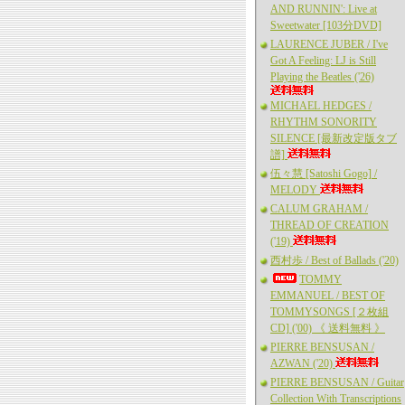
AND RUNNIN': Live at
Sweetwater [103分DVD]
LAURENCE JUBER / I've
Got A Feeling: LJ is Still
Playing the Beatles ('26)
MICHAEL HEDGES /
RHYTHM SONORITY
SILENCE [最新改定版タブ
譜]
伍々慧 [Satoshi Gogo] /
MELODY
CALUM GRAHAM /
THREAD OF CREATION
('19)
西村歩 / Best of Ballads ('20)
TOMMY
EMMANUEL / BEST OF
TOMMYSONGS [２枚組
CD] ('00) 《 送料無料 》
PIERRE BENSUSAN /
AZWAN ('20)
PIERRE BENSUSAN / Guitar
Collection With Transcriptions