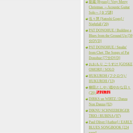
龍蔵 [Ryuzo] / Very Merry
Christmas ～Acoustic Guitar
Solo～ [タブ譜]
伍々慧 [Satoshi Gogo] /
Nightfall ('20)
PAT DONOHUE / Building a
Blues from the Ground Up [59
分DVD]
PAT DONOHUE / Stealin'
from Chet: The Songs of Pat
Donohue [77分DVD]
おおもり ごうすけ [GOSKE
OMORI] / SOLO
HUKUROH (フクロウ) /
HUKUROH ('13)
柳田としや / 穏やかな日々
('26)
DIRKS un WIRTZ / Danza
Non Danza ('02)
DIKNU SCHNEEBERGER
TRIO / RUBINA ('07)
Paul Oliver [Author] / EARLY
BLUES SONGBOOK [224
page]