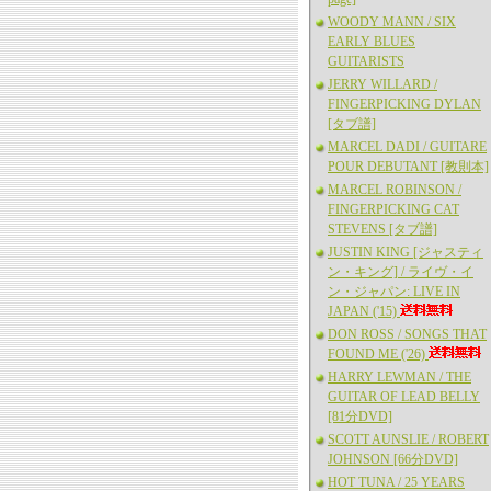
WOODY MANN / SIX
EARLY BLUES
GUITARISTS
JERRY WILLARD /
FINGERPICKING DYLAN
[タブ譜]
MARCEL DADI / GUITARE
POUR DEBUTANT [教則本]
MARCEL ROBINSON /
FINGERPICKING CAT
STEVENS [タブ譜]
JUSTIN KING [ジャスティ
ン・キング] / ライヴ・イ
ン・ジャパン: LIVE IN
JAPAN ('15)
DON ROSS / SONGS THAT
FOUND ME ('26)
HARRY LEWMAN / THE
GUITAR OF LEAD BELLY
[81分DVD]
SCOTT AUNSLIE / ROBERT
JOHNSON [66分DVD]
HOT TUNA / 25 YEARS