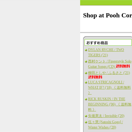
Shop at Pooh Co
DYLAN RYCHE / TWO
TIGERS ('21)
西村ケント / Fingerstyle Solo
Guitar Songs (CD)
柳田としや / ふるさと ('21)
LUCA STRICAGNOLI /
WHAT IF? ('18) 《 送料無料
》
RICK RUSKIN / IN THE
BEGINNING ('06) 《 送料無
料 》
矢後憲太 / Invisible ('20)
伍々慧 [Satoshi Gogo] /
Winter Wishes ('20)