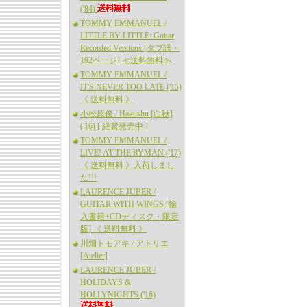
('84)
TOMMY EMMANUEL /
LITTLE BY LITTLE: Guitar
Recorded Versions [タブ譜・
192ページ] ≪送料無料≫
TOMMY EMMANUEL /
IT'S NEVER TOO LATE ('15)
《 送料無料 》
小松原俊 / Hakushu [白秋]
('16) [ 絶賛発売中 ]
TOMMY EMMANUEL /
LIVE! AT THE RYMAN ('17)
《 送料無料 》入荷しまし
た!!!
LAURENCE JUBER /
GUITAR WITH WINGS [輸
入書籍+CDディスク・限定
版] 《 送料無料 》
川畑トモアキ / アトリエ
[Atelier]
LAURENCE JUBER /
HOLIDAYS &
HOLLYNIGHTS ('16)