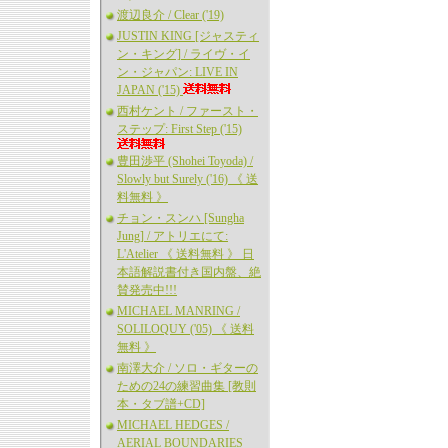
渡辺良介 / Clear ('19)
JUSTIN KING [ジャスティ
ン・キング] / ライヴ・イ
ン・ジャパン: LIVE IN
JAPAN ('15)
西村ケント / ファースト・
ステップ: First Step ('15)
豊田渉平 (Shohei Toyoda) /
Slowly but Surely ('16) 《 送
料無料 》
チョン・スンハ [Sungha
Jung] / アトリエにて:
L'Atelier 《 送料無料 》 日
本語解説書付き国内盤、絶
賛発売中!!!
MICHAEL MANRING /
SOLILOQUY ('05) 《 送料
無料 》
南澤大介 / ソロ・ギターの
ための24の練習曲集 [教則
本・タブ譜+CD]
MICHAEL HEDGES /
AERIAL BOUNDARIES