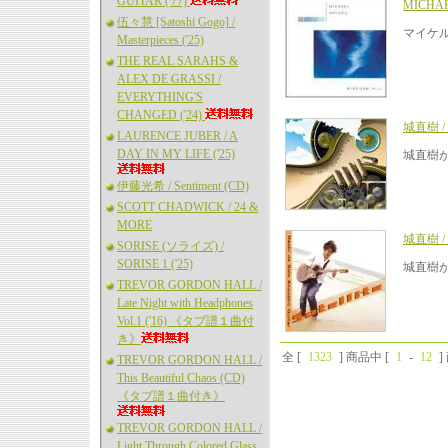
GUITAR ('77)
MICHAE
伍々慧 [Satoshi Gogo] /
マイケ
Masterpieces ('25)
THE REAL SARAHS &
ALEX DE GRASSI /
EVERYTHING'S
CHANGED ('24)
城直樹 / 
LAURENCE JUBER / A
DAY IN MY LIFE ('25)
城直樹が
伊藤光希 / Sentiment (CD)
SCOTT CHADWICK / 24 &
MORE
城直樹 / Sa
SORISE (ソライズ) /
SORISE 1 ('25)
城直樹が
TREVOR GORDON HALL /
Late Night with Headphones
Vol.1 ('16) 《タブ譜１曲付
き》
全 [
1323
] 商品中 [
1
-
12
TREVOR GORDON HALL /
This Beautiful Chaos (CD)
《タブ譜１曲付き》
TREVOR GORDON HALL /
Light Through Colored Glass