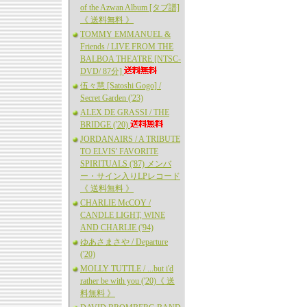
of the Azwan Album [タブ譜]
《 送料無料 》
TOMMY EMMANUEL &
Friends / LIVE FROM THE
BALBOA THEATRE [NTSC-
DVD/ 87分]
伍々慧 [Satoshi Gogo] /
Secret Garden ('23)
ALEX DE GRASSI / THE
BRIDGE ('20)
JORDANAIRS / A TRIBUTE
TO ELVIS' FAVORITE
SPIRITUALS ('87) メンバ
ー・サイン入りLPレコード
《 送料無料 》
CHARLIE McCOY /
CANDLE LIGHT, WINE
AND CHARLIE ('94)
ゆあさまさや / Departure
('20)
MOLLY TUTTLE / ...but i'd
rather be with you ('20)《 送
料無料 》