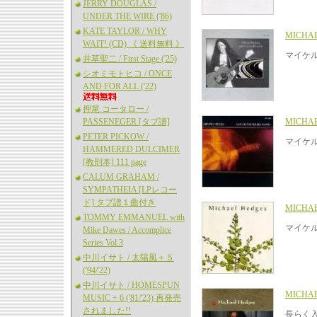
JERRY DOUGLAS /
UNDER THE WIRE ('86)
KATE TAYLOR / WHY
MICHAE
WAIT! (CD) 《 送料無料 》
マイケル
井草聖二 / First Stage ('25)
シオミモトヒコ / ONCE
AND FOR ALL ('22)
押尾 コータロー /
PASSENEGER [タブ譜]
MICHAE
PETER PICKOW /
マイケ
HAMMERED DULCIMER
[教則本] 111 page
CALUM GRAHAM /
SYMPATHEIA [LPレコー
ド] タブ譜１曲付き
MICHAE
TOMMY EMMANUEL with
マイケル
Mike Dawes / Accomplice
Series Vol.3
中川イサト / 太陽風＋５
('94/'22)
中川イサト / HOMESPUN
MICHAE
MUSIC + 6 ('81/'23) 再発売
されました!!
長らく