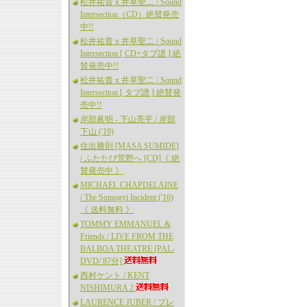
松井祐貴 x 井草聖二 / Sound
Intersection（CD）絶賛発売
中!!
松井祐貴 x 井草聖二 / Sound
Intersection [ CD+タブ譜 ] 絶
賛発売中!!
松井祐貴 x 井草聖二 / Sound
Intersection [ タブ譜 ] 絶賛発
売中!!
岸部眞明 - 下山亮平 / 岸部
下山 ('19)
住出勝則 [MASA SUMIDE]
/ ふたたび荒野へ [CD]《 絶
賛発売中 》
MICHAEL CHAPDELAINE
/ The Somogyi Incident ('16)
《 送料無料 》
TOMMY EMMANUEL &
Friends / LIVE FROM THE
BALBOA THEATRE [PAL-
DVD/ 87分]
西村ケント / KENT
NISHIMURA 2
LAURENCE JUBER / プレ