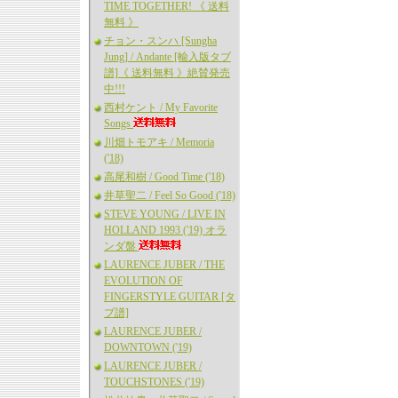
TIME TOGETHER! 《 送料
無料 》
チョン・スンハ [Sungha
Jung] / Andante [輸入版タブ
譜]《 送料無料 》絶賛発売
中!!!
西村ケント / My Favorite
Songs
川畑トモアキ / Memoria
('18)
高尾和樹 / Good Time ('18)
井草聖二 / Feel So Good ('18)
STEVE YOUNG / LIVE IN
HOLLAND 1993 ('19) オラ
ンダ盤
LAURENCE JUBER / THE
EVOLUTION OF
FINGERSTYLE GUITAR [タ
ブ譜]
LAURENCE JUBER /
DOWNTOWN ('19)
LAURENCE JUBER /
TOUCHSTONES ('19)