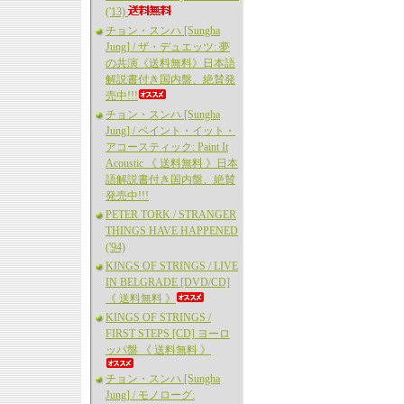
('13)
チョン・スンハ [Sungha
Jung] / ザ・デュエッツ: 夢
の共演《送料無料》日本語
解説書付き国内盤、絶賛発
売中!!!
チョン・スンハ [Sungha
Jung] / ペイント・イット・
アコースティック: Paint It
Acoustic 《 送料無料 》日本
語解説書付き国内盤、絶賛
発売中!!!
PETER TORK / STRANGER
THINGS HAVE HAPPENED
('94)
KINGS OF STRINGS / LIVE
IN BELGRADE [DVD/CD]
《 送料無料 》
KINGS OF STRINGS /
FIRST STEPS [CD] ヨーロ
ッパ盤 《 送料無料 》
チョン・スンハ [Sungha
Jung] / モノローグ: