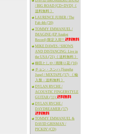
DAVID BROMBERG BAND
/ BIG ROAD [CD+DVD]《
送料無料 》
LAURENCE JUBER / The
Fab 4th ('20)
TOMMY EMMANUEL /
IMAGINE (EP Analog
Record) 限定入荷!!
MIKE DAWES / SHOWS
AND DISTANCING: Live in
the USA ('21)《 送料無料 》
柳田としや / 雨降り花 ('16)
チョン・スンハ [Sungha
Jung] / MIXTAPE ('17) 《 輸
入盤・送料無料 》
DYLAN RYCHE /
ACOUSTIC FINGERSTYLE
GUITAR ('11)
DYLAN RYCHE /
DAYDREAMER ('17)
TOMMY EMMANUEL &
DAVID GRISMAN /
PICKIN' (CD)