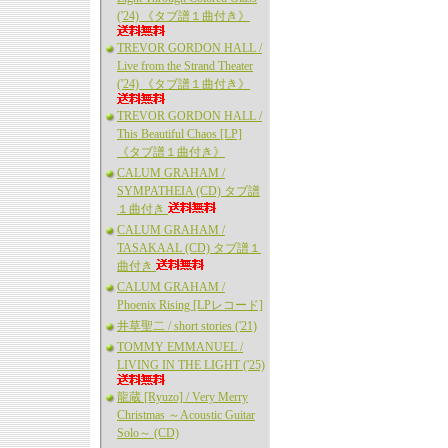
('24) 《タブ譜１曲付き》
TREVOR GORDON HALL /
Live from the Strand Theater
('24) 《タブ譜１曲付き》
TREVOR GORDON HALL /
This Beautiful Chaos [LP]
《タブ譜１曲付き》
CALUM GRAHAM /
SYMPATHEIA (CD) タブ譜
１曲付き
CALUM GRAHAM /
TASAKAAL (CD) タブ譜１
曲付き
CALUM GRAHAM /
Phoenix Rising [LPレコード]
井草聖二 / short stories ('21)
TOMMY EMMANUEL /
LIVING IN THE LIGHT ('25)
龍蔵 [Ryuzo] / Very Merry
Christmas ～Acoustic Guitar
Solo～ (CD)