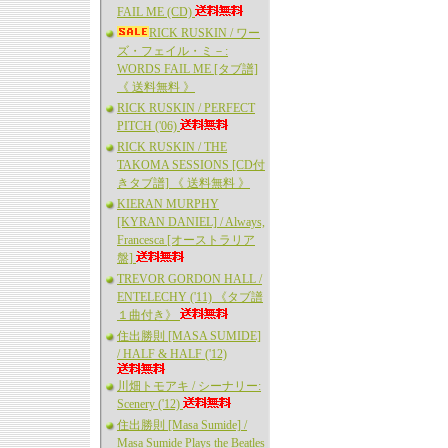
FAIL ME (CD)
RICK RUSKIN / ワー
ズ・フェイル・ミ－:
WORDS FAIL ME [タブ譜]
《 送料無料 》
RICK RUSKIN / PERFECT
PITCH ('06)
RICK RUSKIN / THE
TAKOMA SESSIONS [CD付
きタブ譜] 《 送料無料 》
KIERAN MURPHY
[KYRAN DANIEL] / Always,
Francesca [オーストラリア
盤]
TREVOR GORDON HALL /
ENTELECHY ('11) 《タブ譜
１曲付き》
住出勝則 [MASA SUMIDE]
/ HALF & HALF ('12)
川畑トモアキ / シーナリー:
Scenery ('12)
住出勝則 [Masa Sumide] /
Masa Sumide Plays the Beatles