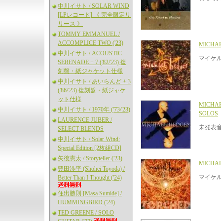
中川イサト / SOLAR WIND
[LPレコード] 《 完全限定リ
リース 》
TOMMY EMMANUEL /
ACCOMPLICE TWO ('23)
MICHAE
中川イサト / ACOUSTIC
マイケ
SERENADE + 7 ('82/'23) 復
刻盤・紙ジャケット仕様
中川イサト / あいらんど + 3
('86/'23) 復刻盤・紙ジャケ
ット仕様
MICHAE
中川イサト / 1970年 ('73/'23)
SOLOS
LAURENCE JUBER /
未発表
SELECT BLENDS
中川イサト / Solar Wind:
Special Edition [2枚組CD]
矢後憲太 / Storyteller ('23)
MICHA
豊田渉平 (Shohei Toyoda) /
マイケ
Better Than I Thought ('24)
住出勝則 [Masa Sumide] /
HUMMINGBIRD ('24)
TED GREENE / SOLO