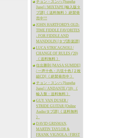
チョン・スンハ [Sungha
Jung] / MIXTAPE [輸入版タ
ブ譜]《 送料無料 》絶賛発
売中!!!
JOHN HARTFORD'S OLD-
TIME FIDDLE FAVORITES
- FOR FIDDLE AND
MANDOLIN [タブ譜/楽譜]
LUCA STRICAGNOLI /
CHANGE OF RULES ('20)
《 送料無料 》
住出勝則 [MASA SUMIDE]
/ 一声十色・六弦十色 [２枚
組CD]《 絶賛発売中 》
チョン・スンハ [Sungha
Jung] / ANDANTE ('18) 《
輸入盤・送料無料 》
GUY VAN DUSER /
STRIDE GUITAR [Online
Audio/タブ譜]《 送料無料
》
DAVID GRISMAN,
MARTIN TAYLOR &
FRANK VIGNOLA / FIRST