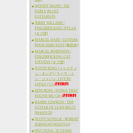
WOODY MANN / SIX
EARLY BLUES
GUITARISTS
JERRY WILLARD /
FINGERPICKING DYLAN
[タブ譜]
MARCEL DADI / GUITARE
POUR DEBUTANT [教則本]
MARCEL ROBINSON /
FINGERPICKING CAT
STEVENS [タブ譜]
JUSTIN KING [ジャスティ
ン・キング] / ライヴ・イ
ン・ジャパン: LIVE IN
JAPAN ('15)
DON ROSS / SONGS THAT
FOUND ME ('26)
HARRY LEWMAN / THE
GUITAR OF LEAD BELLY
[81分DVD]
SCOTT AUNSLIE / ROBERT
JOHNSON [66分DVD]
HOT TUNA / 25 YEARS