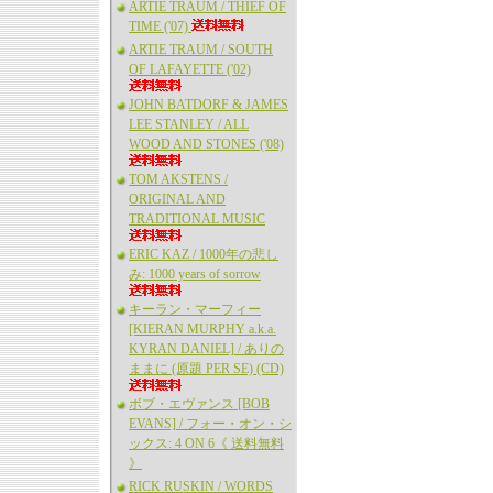
ARTIE TRAUM / THIEF OF
TIME ('07)
ARTIE TRAUM / SOUTH
OF LAFAYETTE ('02)
JOHN BATDORF & JAMES
LEE STANLEY / ALL
WOOD AND STONES ('08)
TOM AKSTENS /
ORIGINAL AND
TRADITIONAL MUSIC
ERIC KAZ / 1000年の悲し
み: 1000 years of sorrow
キーラン・マーフィー
[KIERAN MURPHY a.k.a.
KYRAN DANIEL] / ありの
ままに (原題 PER SE) (CD)
ボブ・エヴァンス [BOB
EVANS] / フォー・オン・シ
ックス: 4 ON 6《 送料無料
》
RICK RUSKIN / WORDS