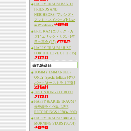
HAPPY TRAUM BAND /
FRIENDS AND
NEIGHBORS [フレンズ・
アンド・ネイバーズ]: Live
in Woodstock
ERIC KAZ [エリック・カ
ズ] / エリック・カズ: 41年
目の再会 ('15)
HAPPY TRAUM / JUST
FOR THE LOVE OF IT ('15)
TOMMY EMMANUEL /
ONLY: Special Edition [デジ
パック/オーストラリア盤]
JUSTIN KING / LE BLEU
HAPPY & ARTIE TRAUM /
未発表ライヴ集: LIVE
RECORDINGS 1970's-1980's
HAPPY TRAUM / BRIGHT
MORNING STARS ('80/'01)