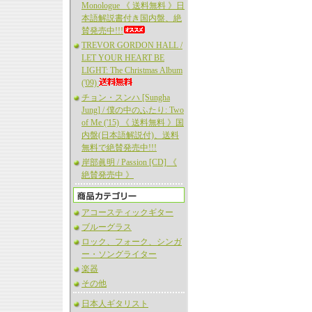
Monologue 《 送料無料 》日
本語解説書付き国内盤、絶
賛発売中!!!
TREVOR GORDON HALL /
LET YOUR HEART BE
LIGHT: The Christmas Album
('09)
チョン・スンハ [Sungha
Jung] / 僕の中のふたり: Two
of Me ('15) 《 送料無料 》国
内盤(日本語解説付)、送料
無料で絶賛発売中!!!
岸部眞明 / Passion [CD] 《
絶賛発売中 》
アコースティックギター
ブルーグラス
ロック、フォーク、シンガ
ー・ソングライター
楽器
その他
日本人ギタリスト