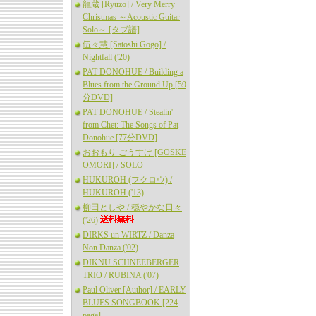
龍蔵 [Ryuzo] / Very Merry
Christmas ～Acoustic Guitar
Solo～ [タブ譜]
伍々慧 [Satoshi Gogo] /
Nightfall ('20)
PAT DONOHUE / Building a
Blues from the Ground Up [59
分DVD]
PAT DONOHUE / Stealin'
from Chet: The Songs of Pat
Donohue [77分DVD]
おおもり ごうすけ [GOSKE
OMORI] / SOLO
HUKUROH (フクロウ) /
HUKUROH ('13)
柳田としや / 穏やかな日々
('26)
DIRKS un WIRTZ / Danza
Non Danza ('02)
DIKNU SCHNEEBERGER
TRIO / RUBINA ('07)
Paul Oliver [Author] / EARLY
BLUES SONGBOOK [224
page]