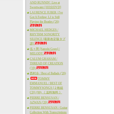
AND RUNNIN': Live at
Sweetwater [103分DVD]
LAURENCE JUBER / I've
Got A Feeling: LJ is Still
Playing the Beatles ('26)
MICHAEL HEDGES /
RHYTHM SONORITY
SILENCE [最新改定版タブ
譜]
伍々慧 [Satoshi Gogo] /
MELODY
CALUM GRAHAM /
THREAD OF CREATION
('19)
西村歩 / Best of Ballads ('20)
TOMMY
EMMANUEL / BEST OF
TOMMYSONGS [２枚組
CD] ('00) 《 送料無料 》
PIERRE BENSUSAN /
AZWAN ('20)
PIERRE BENSUSAN / Guitar
Collection With Transcriptions