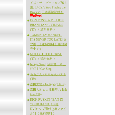
イズ・ザ・ビートルズ第３
集: LJ Can't Stop Playing the
Beatles! [日本語解説付き]
DON ROSS / A MILLION
BRAZILIAN CIVILIANS
('17) 《 送料無料 》
TOMMY EMMANUEL /
IT'S NEVER TOO LATE [タ
ブ譜] 《 送料無料 》絶賛発
売中です!!!
MOLLY TUTTLE / RISE
('17) 《 送料無料 》
Indigo Note [ 伊藤賢一＆三
好紅 ] / Can Sing
ももかん / ももかんベスト
('19)
森田大地 / Twilight ('11/'19)
森田大地 x 大江和基 / a little
time ('16)
RICK RUSKIN / BAN IN
YOUR HAND [119分
DVD+タブ譜付 (pdfファイ
ル) ]《 送料無料 》