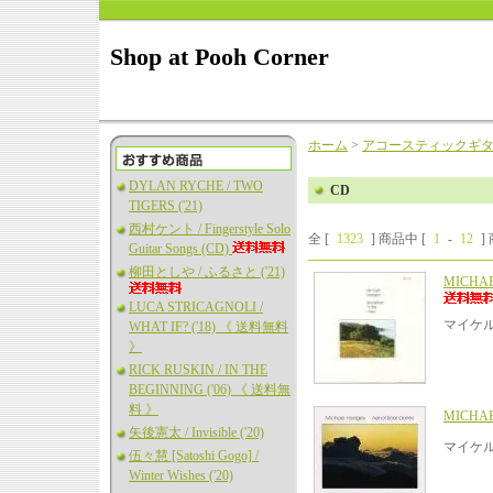
Shop at Pooh Corner
ホーム
>
アコースティックギ
DYLAN RYCHE / TWO
CD
TIGERS ('21)
西村ケント / Fingerstyle Solo
全 [
1323
] 商品中 [
1
-
12
]
Guitar Songs (CD)
柳田としや / ふるさと ('21)
MICHAEL
LUCA STRICAGNOLI /
マイケ
WHAT IF? ('18) 《 送料無料
》
RICK RUSKIN / IN THE
BEGINNING ('06) 《 送料無
料 》
MICHAE
矢後憲太 / Invisible ('20)
マイケル
伍々慧 [Satoshi Gogo] /
Winter Wishes ('20)