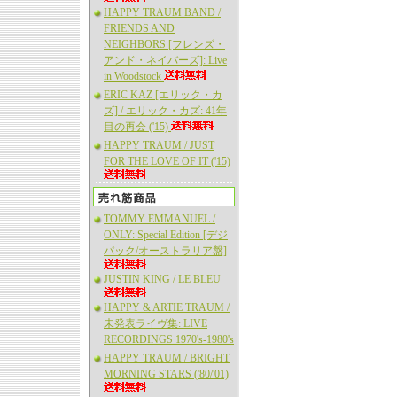
HAPPY TRAUM BAND /
FRIENDS AND
NEIGHBORS [フレンズ・
アンド・ネイバーズ]: Live
in Woodstock
ERIC KAZ [エリック・カ
ズ] / エリック・カズ: 41年
目の再会 ('15)
HAPPY TRAUM / JUST
FOR THE LOVE OF IT ('15)
TOMMY EMMANUEL /
ONLY: Special Edition [デジ
パック/オーストラリア盤]
JUSTIN KING / LE BLEU
HAPPY & ARTIE TRAUM /
未発表ライヴ集: LIVE
RECORDINGS 1970's-1980's
HAPPY TRAUM / BRIGHT
MORNING STARS ('80/'01)