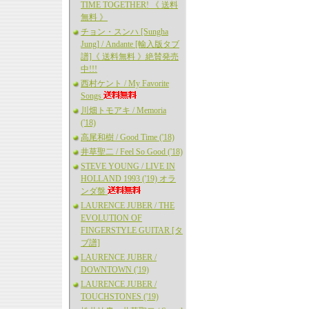
TIME TOGETHER! 《 送料
無料 》
チョン・スンハ [Sungha
Jung] / Andante [輸入版タブ
譜]《 送料無料 》絶賛発売
中!!!
西村ケント / My Favorite
Songs
川畑トモアキ / Memoria
('18)
高尾和樹 / Good Time ('18)
井草聖二 / Feel So Good ('18)
STEVE YOUNG / LIVE IN
HOLLAND 1993 ('19) オラ
ンダ盤
LAURENCE JUBER / THE
EVOLUTION OF
FINGERSTYLE GUITAR [タ
ブ譜]
LAURENCE JUBER /
DOWNTOWN ('19)
LAURENCE JUBER /
TOUCHSTONES ('19)