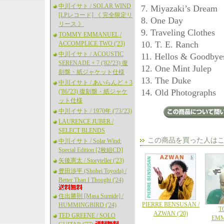
中川イサト / SOLAR WIND
7. Miyazaki’s Dream
[LPレコード] 《 完全限定リ
8. One Day
リース 》
9. Traveling Clothes
TOMMY EMMANUEL /
10. T. E. Ranch
ACCOMPLICE TWO ('23)
中川イサト / ACOUSTIC
11. Hellos & Goodbye
SERENADE + 7 ('82/'23) 復
12. One Mint Julep
刻盤・紙ジャケット仕様
13. The Duke
中川イサト / あいらんど + 3
14. Old Photographs
('86/'23) 復刻盤・紙ジャケ
ット仕様
中川イサト / 1970年 ('73/'23)
LAURENCE JUBER /
SELECT BLENDS
この商品を買った人は
中川イサト / Solar Wind:
Special Edition [2枚組CD]
矢後憲太 / Storyteller ('23)
豊田渉平 (Shohei Toyoda) /
Better Than I Thought ('24)
住出勝則 [Masa Sumide] /
PIERRE BENSUSAN /
HUMMINGBIRD ('24)
T
AZWAN ('20)
TED GREENE / SOLO
EMM