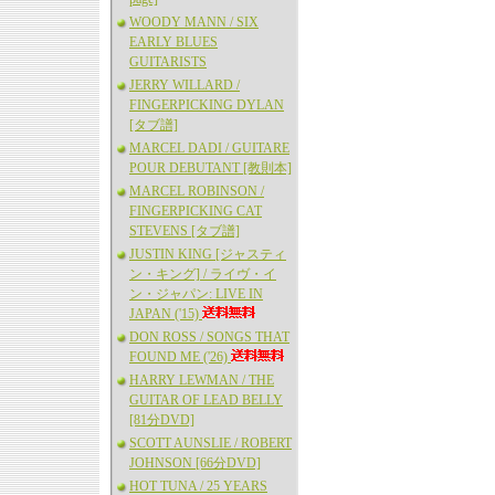
WOODY MANN / SIX
EARLY BLUES
GUITARISTS
JERRY WILLARD /
FINGERPICKING DYLAN
[タブ譜]
MARCEL DADI / GUITARE
POUR DEBUTANT [教則本]
MARCEL ROBINSON /
FINGERPICKING CAT
STEVENS [タブ譜]
JUSTIN KING [ジャスティ
ン・キング] / ライヴ・イ
ン・ジャパン: LIVE IN
JAPAN ('15)
DON ROSS / SONGS THAT
FOUND ME ('26)
HARRY LEWMAN / THE
GUITAR OF LEAD BELLY
[81分DVD]
SCOTT AUNSLIE / ROBERT
JOHNSON [66分DVD]
HOT TUNA / 25 YEARS