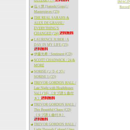
GUITAR ('77)
IMAGIN
伍々慧 [Satoshi Gogo] /
Recor
Masterpieces ('25)
THE REAL SARAHS &
ALEX DE GRASSI /
EVERYTHING'S
CHANGED ('24)
LAURENCE JUBER / A
DAY IN MY LIFE ('25)
伊藤光希 / Sentiment (CD)
SCOTT CHADWICK / 24 &
MORE
SORISE (ソライズ) /
SORISE 1 ('25)
TREVOR GORDON HALL /
Late Night with Headphones
Vol.1 ('16) 《タブ譜１曲付
き》
TREVOR GORDON HALL /
This Beautiful Chaos (CD)
《タブ譜１曲付き》
TREVOR GORDON HALL /
Light Through Colored Glass