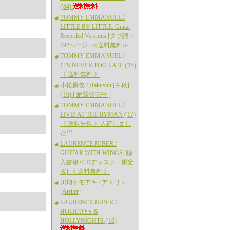
('84)
TOMMY EMMANUEL /
LITTLE BY LITTLE: Guitar
Recorded Versions [タブ譜・
192ページ] ≪送料無料≫
TOMMY EMMANUEL /
IT'S NEVER TOO LATE ('15)
《 送料無料 》
小松原俊 / Hakushu [白秋]
('16) [ 絶賛発売中 ]
TOMMY EMMANUEL /
LIVE! AT THE RYMAN ('17)
《 送料無料 》入荷しまし
た!!!
LAURENCE JUBER /
GUITAR WITH WINGS [輸
入書籍+CDディスク・限定
版] 《 送料無料 》
川畑トモアキ / アトリエ
[Atelier]
LAURENCE JUBER /
HOLIDAYS &
HOLLYNIGHTS ('16)