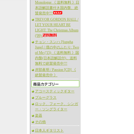
Monologue 《 送料無料 》日
本語解説書付き国内盤、絶
賛発売中!!!
TREVOR GORDON HALL /
LET YOUR HEART BE
LIGHT: The Christmas Album
('09)
チョン・スンハ [Sungha
Jung] / 僕の中のふたり: Two
of Me ('15) 《 送料無料 》国
内盤(日本語解説付)、送料
無料で絶賛発売中!!!
岸部眞明 / Passion [CD] 《
絶賛発売中 》
アコースティックギター
ブルーグラス
ロック、フォーク、シンガ
ー・ソングライター
楽器
その他
日本人ギタリスト