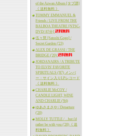
of the Azwan Album [タブ譜]
《 送料無料 》
TOMMY EMMANUEL &
Friends / LIVE FROM THE
BALBOA THEATRE [NTSC-
DVD/ 87分]
伍々慧 [Satoshi Gogo] /
Secret Garden ('23)
ALEX DE GRASSI / THE
BRIDGE ('20)
JORDANAIRS / A TRIBUTE
TO ELVIS' FAVORITE
SPIRITUALS ('87) メンバ
ー・サイン入りLPレコード
《 送料無料 》
CHARLIE McCOY /
CANDLE LIGHT, WINE
AND CHARLIE ('94)
ゆあさまさや / Departure
('20)
MOLLY TUTTLE / ...but i'd
rather be with you ('20)《 送
料無料 》