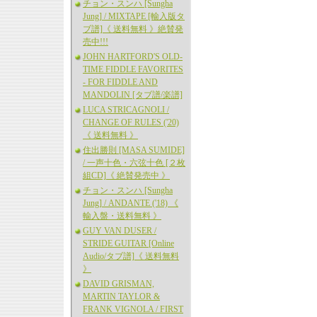
チョン・スンハ [Sungha
Jung] / MIXTAPE [輸入版タ
ブ譜]《 送料無料 》絶賛発
売中!!!
JOHN HARTFORD'S OLD-
TIME FIDDLE FAVORITES
- FOR FIDDLE AND
MANDOLIN [タブ譜/楽譜]
LUCA STRICAGNOLI /
CHANGE OF RULES ('20)
《 送料無料 》
住出勝則 [MASA SUMIDE]
/ 一声十色・六弦十色 [２枚
組CD]《 絶賛発売中 》
チョン・スンハ [Sungha
Jung] / ANDANTE ('18) 《
輸入盤・送料無料 》
GUY VAN DUSER /
STRIDE GUITAR [Online
Audio/タブ譜]《 送料無料
》
DAVID GRISMAN,
MARTIN TAYLOR &
FRANK VIGNOLA / FIRST