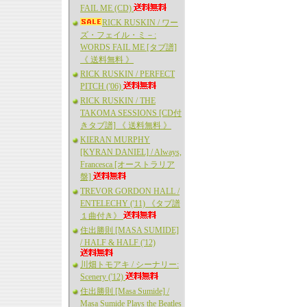
FAIL ME (CD)
RICK RUSKIN / ワー
ズ・フェイル・ミ－:
WORDS FAIL ME [タブ譜]
《 送料無料 》
RICK RUSKIN / PERFECT
PITCH ('06)
RICK RUSKIN / THE
TAKOMA SESSIONS [CD付
きタブ譜] 《 送料無料 》
KIERAN MURPHY
[KYRAN DANIEL] / Always,
Francesca [オーストラリア
盤]
TREVOR GORDON HALL /
ENTELECHY ('11) 《タブ譜
１曲付き》
住出勝則 [MASA SUMIDE]
/ HALF & HALF ('12)
川畑トモアキ / シーナリー:
Scenery ('12)
住出勝則 [Masa Sumide] /
Masa Sumide Plays the Beatles