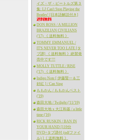
イズ・ザ・ビートルズ第３
集: LJ Can't Stop Playing the
Beatles! [日本語解説付き]
DON ROSS / A MILLION
BRAZILIAN CIVILIANS
('17) 《 送料無料 》
TOMMY EMMANUEL /
IT'S NEVER TOO LATE [タ
ブ譜] 《 送料無料 》絶賛発
売中です!!!
MOLLY TUTTLE / RISE
('17) 《 送料無料 》
Indigo Note [ 伊藤賢一＆三
好紅 ] / Can Sing
ももかん / ももかんベスト
('19)
森田大地 / Twilight ('11/'19)
森田大地 x 大江和基 / a little
time ('16)
RICK RUSKIN / BAN IN
YOUR HAND [119分
DVD+タブ譜付 (pdfファイ
ル) ]《 送料無料 》