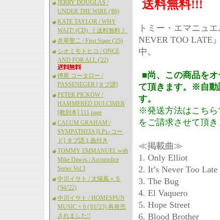
送料無料!!!
JERRY DOUGLAS /
UNDER THE WIRE ('86)
KATE TAYLOR / WHY
トミー・エマニュエル
WAIT! (CD) 《 送料無料 》
NEVER TOO 
井草聖二 / First Stage ('25)
中。
シオミモトヒコ / ONCE
AND FOR ALL ('22)
■尚、この商品をオ
押尾 コータロー /
PASSENEGER [タブ譜]
て頂きます。※自動
PETER PICKOW /
す。
HAMMERED DULCIMER
※発送方法はこちら
[教則本] 111 page
をご請求させて頂き
CALUM GRAHAM /
SYMPATHEIA [LPレコー
ド] タブ譜１曲付き
≪掲載曲≫
TOMMY EMMANUEL with
1. Only Elliot
Mike Dawes / Accomplice
2. It’s Never Too Late
Series Vol.3
中川イサト / 太陽風＋５
3. The Bug
('94/'22)
4. El Vaquero
中川イサト / HOMESPUN
5. Hope Street
MUSIC + 6 ('81/'23) 再発売
6. Blood Brother
されました!!