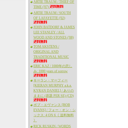
ARTIE TRAUM / THIEF OF
TIME ('07)
ARTIE TRAUM / SOUTH
OF LAFAYETTE ('02)
JOHN BATDORF & JAMES
LEE STANLEY / ALL
WOOD AND STONES ('08)
TOM AKSTENS /
ORIGINAL AND
TRADITIONAL MUSIC
ERIC KAZ / 1000年の悲し
み: 1000 years of sorrow
キーラン・マーフィー
[KIERAN MURPHY a.k.a.
KYRAN DANIEL] / ありの
ままに (原題 PER SE) (CD)
ボブ・エヴァンス [BOB
EVANS] / フォー・オン・シ
ックス: 4 ON 6《 送料無料
》
RICK RUSKIN / WORDS