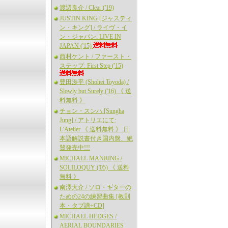
渡辺良介 / Clear ('19)
JUSTIN KING [ジャスティ
ン・キング] / ライヴ・イ
ン・ジャパン: LIVE IN
JAPAN ('15)
西村ケント / ファースト・
ステップ: First Step ('15)
豊田渉平 (Shohei Toyoda) /
Slowly but Surely ('16) 《 送
料無料 》
チョン・スンハ [Sungha
Jung] / アトリエにて:
L'Atelier 《 送料無料 》 日
本語解説書付き国内盤、絶
賛発売中!!!
MICHAEL MANRING /
SOLILOQUY ('05) 《 送料
無料 》
南澤大介 / ソロ・ギターの
ための24の練習曲集 [教則
本・タブ譜+CD]
MICHAEL HEDGES /
AERIAL BOUNDARIES