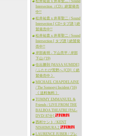
松井祐貴 x 井草聖二 / Sound
Intersection（CD）絶賛発売
中!!
松井祐貴 x 井草聖二 / Sound
Intersection [ CD+タブ譜 ] 絶
賛発売中!!
松井祐貴 x 井草聖二 / Sound
Intersection [ タブ譜 ] 絶賛発
売中!!
岸部眞明 - 下山亮平 / 岸部
下山 ('19)
住出勝則 [MASA SUMIDE]
/ ふたたび荒野へ [CD]《 絶
賛発売中 》
MICHAEL CHAPDELAINE
/ The Somogyi Incident ('16)
《 送料無料 》
TOMMY EMMANUEL &
Friends / LIVE FROM THE
BALBOA THEATRE [PAL-
DVD/ 87分]
西村ケント / KENT
NISHIMURA 2
LAURENCE JUBER / プレ