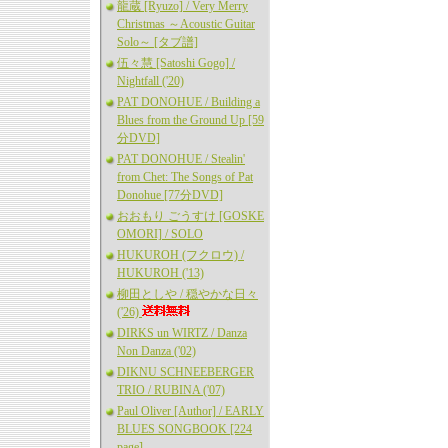
龍蔵 [Ryuzo] / Very Merry
Christmas ～Acoustic Guitar
Solo～ [タブ譜]
伍々慧 [Satoshi Gogo] /
Nightfall ('20)
PAT DONOHUE / Building a
Blues from the Ground Up [59
分DVD]
PAT DONOHUE / Stealin'
from Chet: The Songs of Pat
Donohue [77分DVD]
おおもり ごうすけ [GOSKE
OMORI] / SOLO
HUKUROH (フクロウ) /
HUKUROH ('13)
柳田としや / 穏やかな日々
('26)
DIRKS un WIRTZ / Danza
Non Danza ('02)
DIKNU SCHNEEBERGER
TRIO / RUBINA ('07)
Paul Oliver [Author] / EARLY
BLUES SONGBOOK [224
page]