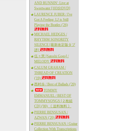
AND RUNNIN': Live at
Sweetwater [103分DVD]
LAURENCE JUBER / I've
Got A Feeling: LJ is Still
Playing the Beatles ('26)
MICHAEL HEDGES /
RHYTHM SONORITY
SILENCE [最新改定版タブ
譜]
伍々慧 [Satoshi Gogo] /
MELODY
CALUM GRAHAM /
THREAD OF CREATION
('19)
西村歩 / Best of Ballads ('20)
TOMMY
EMMANUEL / BEST OF
TOMMYSONGS [２枚組
CD] ('00) 《 送料無料 》
PIERRE BENSUSAN /
AZWAN ('20)
PIERRE BENSUSAN / Guitar
Collection With Transcriptions