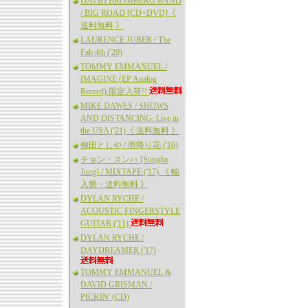
DAVID BROMBERG BAND
/ BIG ROAD [CD+DVD]《
送料無料 》
LAURENCE JUBER / The
Fab 4th ('20)
TOMMY EMMANUEL /
IMAGINE (EP Analog
Record) 限定入荷!!
MIKE DAWES / SHOWS
AND DISTANCING: Live in
the USA ('21)《 送料無料 》
柳田としや / 雨降り花 ('16)
チョン・スンハ [Sungha
Jung] / MIXTAPE ('17) 《 輸
入盤・送料無料 》
DYLAN RYCHE /
ACOUSTIC FINGERSTYLE
GUITAR ('11)
DYLAN RYCHE /
DAYDREAMER ('17)
TOMMY EMMANUEL &
DAVID GRISMAN /
PICKIN' (CD)