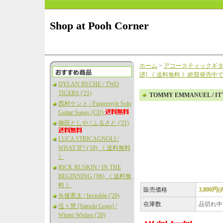
Shop at Pooh Corner
ホーム
>
アコースティックギ
譜] 《 送料無料 》絶賛発売中です
DYLAN RYCHE / TWO
TIGERS ('21)
TOMMY EMMANUEL / I
西村ケント / Fingerstyle Solo
Guitar Songs (CD)
柳田としや / ふるさと ('21)
LUCA STRICAGNOLI /
WHAT IF? ('18) 《 送料無料
》
RICK RUSKIN / IN THE
BEGINNING ('06) 《 送料無
料 》
販売価格
3,800円
矢後憲太 / Invisible ('20)
在庫数
品切れ中
伍々慧 [Satoshi Gogo] /
Winter Wishes ('20)