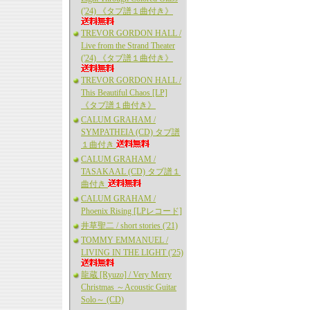
('24) 《タブ譜１曲付き》
TREVOR GORDON HALL /
Live from the Strand Theater
('24) 《タブ譜１曲付き》
TREVOR GORDON HALL /
This Beautiful Chaos [LP]
《タブ譜１曲付き》
CALUM GRAHAM /
SYMPATHEIA (CD) タブ譜
１曲付き
CALUM GRAHAM /
TASAKAAL (CD) タブ譜１
曲付き
CALUM GRAHAM /
Phoenix Rising [LPレコード]
井草聖二 / short stories ('21)
TOMMY EMMANUEL /
LIVING IN THE LIGHT ('25)
龍蔵 [Ryuzo] / Very Merry
Christmas ～Acoustic Guitar
Solo～ (CD)