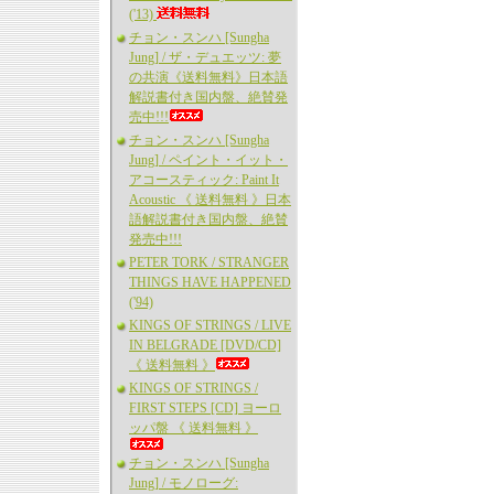
('13)
チョン・スンハ [Sungha
Jung] / ザ・デュエッツ: 夢
の共演《送料無料》日本語
解説書付き国内盤、絶賛発
売中!!!
チョン・スンハ [Sungha
Jung] / ペイント・イット・
アコースティック: Paint It
Acoustic 《 送料無料 》日本
語解説書付き国内盤、絶賛
発売中!!!
PETER TORK / STRANGER
THINGS HAVE HAPPENED
('94)
KINGS OF STRINGS / LIVE
IN BELGRADE [DVD/CD]
《 送料無料 》
KINGS OF STRINGS /
FIRST STEPS [CD] ヨーロ
ッパ盤 《 送料無料 》
チョン・スンハ [Sungha
Jung] / モノローグ: