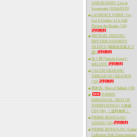
AND RUNNIN': Live at
Sweetwater [103分DVD]
LAURENCE JUBER / I've
Got A Feeling: LJ is Still
Playing the Beatles ('26)
MICHAEL HEDGES /
RHYTHM SONORITY
SILENCE [最新改定版タブ
譜]
伍々慧 [Satoshi Gogo] /
MELODY
CALUM GRAHAM /
THREAD OF CREATION
('19)
西村歩 / Best of Ballads ('20)
TOMMY
EMMANUEL / BEST OF
TOMMYSONGS [２枚組
CD] ('00) 《 送料無料 》
PIERRE BENSUSAN /
AZWAN ('20)
PIERRE BENSUSAN / Guitar
Collection With Transcriptions