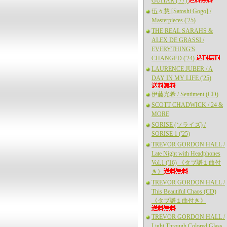
GUITAR ('77)
伍々慧 [Satoshi Gogo] /
Masterpieces ('25)
THE REAL SARAHS &
ALEX DE GRASSI /
EVERYTHING'S
CHANGED ('24)
LAURENCE JUBER / A
DAY IN MY LIFE ('25)
伊藤光希 / Sentiment (CD)
SCOTT CHADWICK / 24 &
MORE
SORISE (ソライズ) /
SORISE 1 ('25)
TREVOR GORDON HALL /
Late Night with Headphones
Vol.1 ('16) 《タブ譜１曲付
き》
TREVOR GORDON HALL /
This Beautiful Chaos (CD)
《タブ譜１曲付き》
TREVOR GORDON HALL /
Light Through Colored Glass