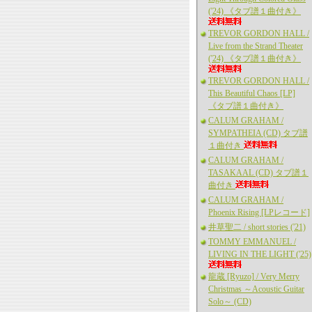
('24) 《タブ譜１曲付き》
TREVOR GORDON HALL /
Live from the Strand Theater
('24) 《タブ譜１曲付き》
TREVOR GORDON HALL /
This Beautiful Chaos [LP]
《タブ譜１曲付き》
CALUM GRAHAM /
SYMPATHEIA (CD) タブ譜
１曲付き
CALUM GRAHAM /
TASAKAAL (CD) タブ譜１
曲付き
CALUM GRAHAM /
Phoenix Rising [LPレコード]
井草聖二 / short stories ('21)
TOMMY EMMANUEL /
LIVING IN THE LIGHT ('25)
龍蔵 [Ryuzo] / Very Merry
Christmas ～Acoustic Guitar
Solo～ (CD)