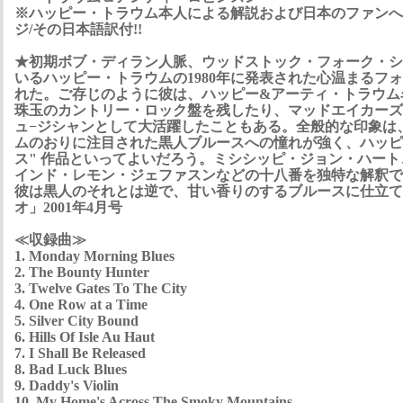
※ハッピー・トラウム本人による解説および日本のファンへ
ジ/その日本語訳付!!
★初期ボブ・ディラン人脈、ウッドストック・フォーク・シ
いるハッピー・トラウムの1980年に発表された心温まるフ
れた。ご存じのように彼は、ハッピー&アーティ・トラウム
珠玉のカントリー・ロック盤を残したり、マッドエイカーズ
ュ−ジシャンとして大活躍したこともある。全般的な印象は、
ムのおりに注目された黒人ブルースへの憧れが強く、ハッピ
ス" 作品といってよいだろう。ミシシッピ・ジョン・ハー
インド・レモン・ジェファスンなどの十八番を独特な解釈で
彼は黒人のそれとは逆で、甘い香りのするブルースに仕立てて
オ」2001年4月号
≪収録曲≫
1. Monday Morning Blues
2. The Bounty Hunter
3. Twelve Gates To The City
4. One Row at a Time
5. Silver City Bound
6. Hills Of Isle Au Haut
7. I Shall Be Released
8. Bad Luck Blues
9. Daddy's Violin
10. My Home's Across The Smoky Mountains