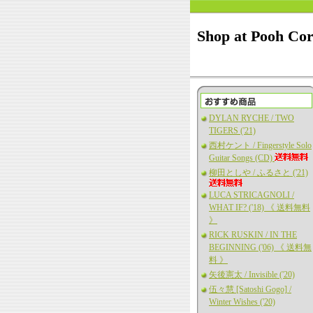
Shop at Pooh Co
DYLAN RYCHE / TWO
TIGERS ('21)
西村ケント / Fingerstyle Solo
Guitar Songs (CD)
柳田としや / ふるさと ('21)
LUCA STRICAGNOLI /
WHAT IF? ('18) 《 送料無料
》
RICK RUSKIN / IN THE
BEGINNING ('06) 《 送料無
料 》
矢後憲太 / Invisible ('20)
伍々慧 [Satoshi Gogo] /
Winter Wishes ('20)