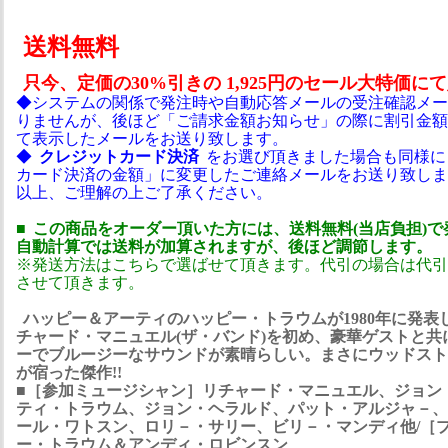
送料無料
只今、定価の30%引きの 1,925円のセール大特価にて販
◆システムの関係で発注時や自動応答メールの受注確認メー
りませんが、後ほど「ご請求金額お知らせ」の際に割引金額
て表示したメールをお送り致します。
◆
クレジットカード決済
をお選び頂きました場合も同様に
カード決済の金額」に変更したご連絡メールをお送り致しま
以上、ご理解の上ご了承ください。
■
この商品をオーダー頂いた方には、送料無料(当店負担)
自動計算では送料が加算されますが、後ほど調節します。
※発送方法はこちらで選ばせて頂きます。代引の場合は代引手
させて頂きます。
ハッピー＆アーティのハッピー・トラウムが1980年に発表
チャード・マニュエル(ザ・バンド)を初め、豪華ゲストと共
ーでブルージーなサウンドが素晴らしい。まさにウッドスト
が宿った傑作!!
■［参加ミュージシャン］リチャード・マニュエル、ジョン
ティ・トラウム、ジョン・ヘラルド、パット・アルジャ－、
ール・ワトスン、ロリ－・サリー、ビリ－・マンディ他/［プ
ー・トラウム＆アンディ・ロビンスン