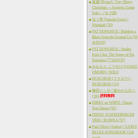
龍蔵 [Ryuzo] / Very Merry
Christmas ～Acoustic Guitar
Solo～ [タブ譜]
伍々慧 [Satoshi Gogo] /
Nightfall ('20)
PAT DONOHUE / Building a
Blues from the Ground Up [59
分DVD]
PAT DONOHUE / Stealin'
from Chet: The Songs of Pat
Donohue [77分DVD]
おおもり ごうすけ [GOSKE
OMORI] / SOLO
HUKUROH (フクロウ) /
HUKUROH ('13)
柳田としや / 穏やかな日々
('26)
DIRKS un WIRTZ / Danza
Non Danza ('02)
DIKNU SCHNEEBERGER
TRIO / RUBINA ('07)
Paul Oliver [Author] / EARLY
BLUES SONGBOOK [224
page]