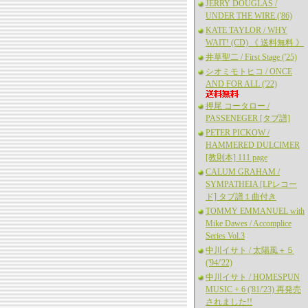
JERRY DOUGLAS /
UNDER THE WIRE ('86)
KATE TAYLOR / WHY
WAIT! (CD) 《 送料無料 》
井草聖二 / First Stage ('25)
シオミモトヒコ / ONCE
AND FOR ALL ('22)
押尾 コータロー /
PASSENEGER [タブ譜]
PETER PICKOW /
HAMMERED DULCIMER
[教則本] 111 page
CALUM GRAHAM /
SYMPATHEIA [LPレコー
ド] タブ譜１曲付き
TOMMY EMMANUEL with
Mike Dawes / Accomplice
Series Vol.3
中川イサト / 太陽風＋５
('94/'22)
中川イサト / HOMESPUN
MUSIC + 6 ('81/'23) 再発売
されました!!