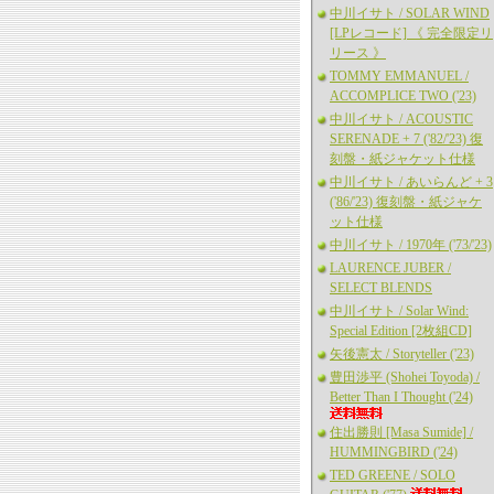
中川イサト / SOLAR WIND
[LPレコード] 《 完全限定リ
リース 》
TOMMY EMMANUEL /
ACCOMPLICE TWO ('23)
中川イサト / ACOUSTIC
SERENADE + 7 ('82/'23) 復
刻盤・紙ジャケット仕様
中川イサト / あいらんど + 3
('86/'23) 復刻盤・紙ジャケ
ット仕様
中川イサト / 1970年 ('73/'23)
LAURENCE JUBER /
SELECT BLENDS
中川イサト / Solar Wind:
Special Edition [2枚組CD]
矢後憲太 / Storyteller ('23)
豊田渉平 (Shohei Toyoda) /
Better Than I Thought ('24)
住出勝則 [Masa Sumide] /
HUMMINGBIRD ('24)
TED GREENE / SOLO