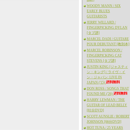
WOODY MANN / SIX
EARLY BLUES
GUITARISTS
JERRY WILLARD /
FINGERPICKING DYLAN
[タブ譜]
MARCEL DADI / GUITARE
POUR DEBUTANT [教則本]
MARCEL ROBINSON /
FINGERPICKING CAT
STEVENS [タブ譜]
JUSTIN KING [ジャスティ
ン・キング] / ライヴ・イ
ン・ジャパン: LIVE IN
JAPAN ('15)
DON ROSS / SONGS THAT
FOUND ME ('26)
HARRY LEWMAN / THE
GUITAR OF LEAD BELLY
[81分DVD]
SCOTT AUNSLIE / ROBERT
JOHNSON [66分DVD]
HOT TUNA / 25 YEARS