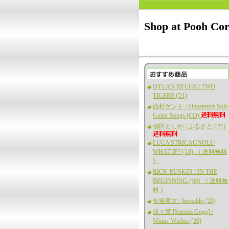
Shop at Pooh Co
DYLAN RYCHE / TWO
TIGERS ('21)
西村ケント / Fingerstyle Solo
Guitar Songs (CD)
柳田としや / ふるさと ('21)
LUCA STRICAGNOLI /
WHAT IF? ('18) 《 送料無料
》
RICK RUSKIN / IN THE
BEGINNING ('06) 《 送料無
料 》
矢後憲太 / Invisible ('20)
伍々慧 [Satoshi Gogo] /
Winter Wishes ('20)