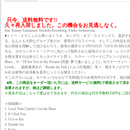
只今、送料無料です!!
久々再入荷しました。この機会をお見逃しなく。
feat. Tommy Emmanuel, Stochelo Rosenberg, Vlatko Stefanovski;
■トミー・エマニュエル率いるトリオ、キングス・オブ・ストリングス。直訳す
る、なんとも大胆なグループ名だが、彼等のプロフィール、そしてこの作品を目
当の意味を理解して頂けるだろう。彼等の傑作ライヴDVD/CD『LIVE IN BEL
方も、そのコンサート・ツアーに先だって制作された彼等のスタジオ・レコーデ
を聴き逃すのは余りにモッタイナイと思う。スロー・バラードにアレンジされた「Good Time 
Blues」や「I'll See You in My Dreams [邦題: 夢で逢いましょう]」やステーヴィ
Lovely」、超絶速弾きの「Rondo ala Turk [トルコ行進曲]」等々、聴きモ
われる彼等の名演奏を是非じっくりお聴きください。
※このアルバムは、ヨーロッパ(セルビア共和国)でのみ発売中のCDです。他の
■尚、この商品をオーダー頂いた方には、送料サービス(無料)で発送させて頂
加算されますが、後ほど調節します。
※発送方法はこちらで選ばせて頂きます。代引の場合は代引手数料350円をご請
≪収録曲≫
1. Good Time Charlie's Got the Blues
2. If I Had You
3. I Go to Rio
4. Double Jeu
5. Koljo