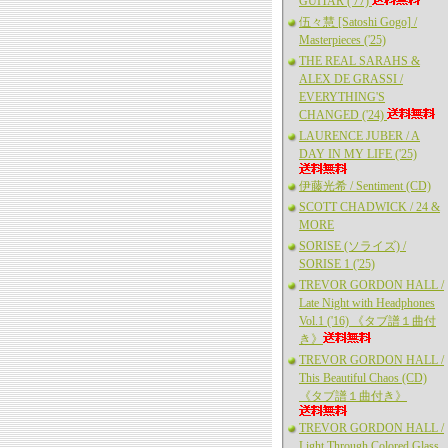
GUITAR ('77)
伍々慧 [Satoshi Gogo] /
Masterpieces ('25)
THE REAL SARAHS &
ALEX DE GRASSI /
EVERYTHING'S
CHANGED ('24)
LAURENCE JUBER / A
DAY IN MY LIFE ('25)
伊藤光希 / Sentiment (CD)
SCOTT CHADWICK / 24 &
MORE
SORISE (ソライズ) /
SORISE 1 ('25)
TREVOR GORDON HALL /
Late Night with Headphones
Vol.1 ('16) 《タブ譜１曲付
き》
TREVOR GORDON HALL /
This Beautiful Chaos (CD)
《タブ譜１曲付き》
TREVOR GORDON HALL /
Light Through Colored Glass