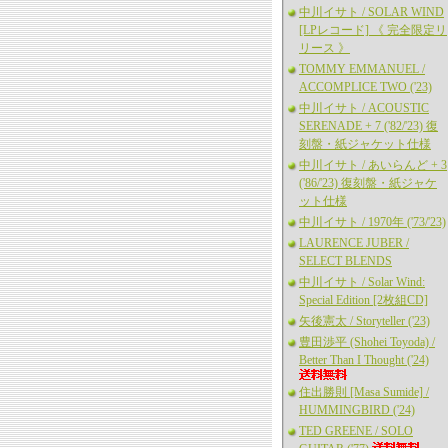
中川イサト / SOLAR WIND
[LPレコード] 《 完全限定リ
リース 》
TOMMY EMMANUEL /
ACCOMPLICE TWO ('23)
中川イサト / ACOUSTIC
SERENADE + 7 ('82/'23) 復
刻盤・紙ジャケット仕様
中川イサト / あいらんど + 3
('86/'23) 復刻盤・紙ジャケ
ット仕様
中川イサト / 1970年 ('73/'23)
LAURENCE JUBER /
SELECT BLENDS
中川イサト / Solar Wind:
Special Edition [2枚組CD]
矢後憲太 / Storyteller ('23)
豊田渉平 (Shohei Toyoda) /
Better Than I Thought ('24)
住出勝則 [Masa Sumide] /
HUMMINGBIRD ('24)
TED GREENE / SOLO