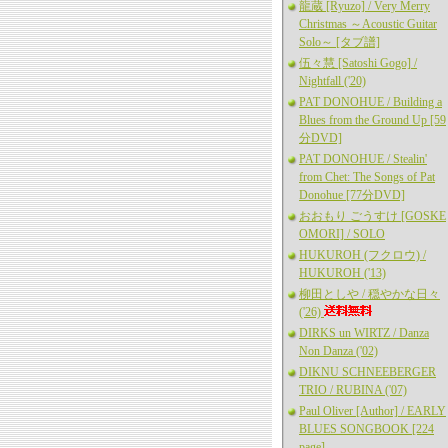
龍蔵 [Ryuzo] / Very Merry
Christmas ～Acoustic Guitar
Solo～ [タブ譜]
伍々慧 [Satoshi Gogo] /
Nightfall ('20)
PAT DONOHUE / Building a
Blues from the Ground Up [59
分DVD]
PAT DONOHUE / Stealin'
from Chet: The Songs of Pat
Donohue [77分DVD]
おおもり ごうすけ [GOSKE
OMORI] / SOLO
HUKUROH (フクロウ) /
HUKUROH ('13)
柳田としや / 穏やかな日々
('26)
DIRKS un WIRTZ / Danza
Non Danza ('02)
DIKNU SCHNEEBERGER
TRIO / RUBINA ('07)
Paul Oliver [Author] / EARLY
BLUES SONGBOOK [224
page]