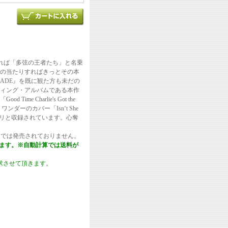
れば「多弦の王者たち」と名乗
の当たりすればきっとその本
GRADE』を既に観た方も未だの
ィング・アルバムである本作
Charlie's Got the
ー・ワンダーのカバー「Isn‘t She
ノがズラリと収録されています。心奪
国では発売されておりません。
きます。※自動計算では送料が
求させて頂きます。