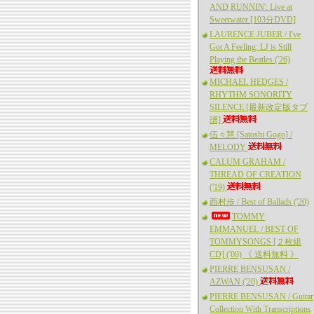
AND RUNNIN': Live at
Sweetwater [103分DVD]
LAURENCE JUBER / I've
Got A Feeling: LJ is Still
Playing the Beatles ('26)
MICHAEL HEDGES /
RHYTHM SONORITY
SILENCE [最新改定版タブ
譜]
伍々慧 [Satoshi Gogo] /
MELODY
CALUM GRAHAM /
THREAD OF CREATION
('19)
西村歩 / Best of Ballads ('20)
TOMMY
EMMANUEL / BEST OF
TOMMYSONGS [２枚組
CD] ('00) 《 送料無料 》
PIERRE BENSUSAN /
AZWAN ('20)
PIERRE BENSUSAN / Guitar
Collection With Transcriptions