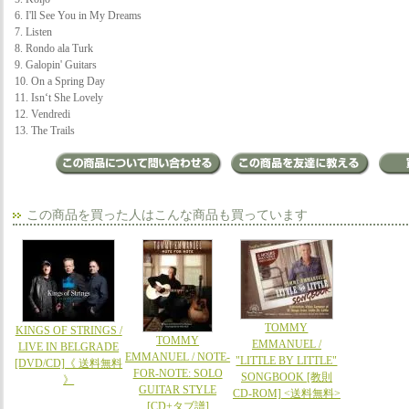
6. I'll See You in My Dreams
7. Listen
8. Rondo ala Turk
9. Galopin' Guitars
10. On a Spring Day
11. Isn‘t She Lovely
12. Vendredi
13. The Trails
この商品を買った人はこんな商品も買っています
TOMMY
KINGS OF STRINGS /
TOMMY
EMMANUEL /
LIVE IN BELGRADE
EMMANUEL / NOTE-
"LITTLE BY LITTLE"
[DVD/CD]《 送料無料
FOR-NOTE: SOLO
SONGBOOK [教則
》
GUITAR STYLE
CD-ROM] <送料無料>
[CD+タブ譜]