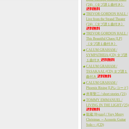
('24) 《タブ譜１曲付き》
TREVOR GORDON HALL /
Live from the Strand Theater
('24) 《タブ譜１曲付き》
TREVOR GORDON HALL /
This Beautiful Chaos [LP]
《タブ譜１曲付き》
CALUM GRAHAM /
SYMPATHEIA (CD) タブ譜
１曲付き
CALUM GRAHAM /
TASAKAAL (CD) タブ譜１
曲付き
CALUM GRAHAM /
Phoenix Rising [LPレコード]
井草聖二 / short stories ('21)
TOMMY EMMANUEL /
LIVING IN THE LIGHT ('25)
龍蔵 [Ryuzo] / Very Merry
Christmas ～Acoustic Guitar
Solo～ (CD)