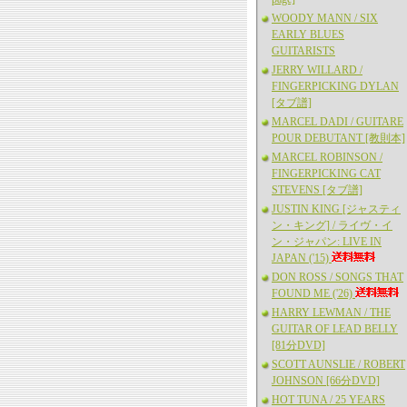
WOODY MANN / SIX
EARLY BLUES
GUITARISTS
JERRY WILLARD /
FINGERPICKING DYLAN
[タブ譜]
MARCEL DADI / GUITARE
POUR DEBUTANT [教則本]
MARCEL ROBINSON /
FINGERPICKING CAT
STEVENS [タブ譜]
JUSTIN KING [ジャスティ
ン・キング] / ライヴ・イ
ン・ジャパン: LIVE IN
JAPAN ('15)
DON ROSS / SONGS THAT
FOUND ME ('26)
HARRY LEWMAN / THE
GUITAR OF LEAD BELLY
[81分DVD]
SCOTT AUNSLIE / ROBERT
JOHNSON [66分DVD]
HOT TUNA / 25 YEARS