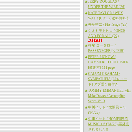
JERRY DOUGLAS /
UNDER THE WIRE ('86)
KATE TAYLOR / WHY
WAIT! (CD) 《 送料無料 》
井草聖二 / First Stage ('25)
シオミモトヒコ / ONCE
AND FOR ALL ('22)
押尾 コータロー /
PASSENEGER [タブ譜]
PETER PICKOW /
HAMMERED DULCIMER
[教則本] 111 page
CALUM GRAHAM /
SYMPATHEIA [LPレコー
ド] タブ譜１曲付き
TOMMY EMMANUEL with
Mike Dawes / Accomplice
Series Vol.3
中川イサト / 太陽風＋５
('94/'22)
中川イサト / HOMESPUN
MUSIC + 6 ('81/'23) 再発売
されました!!