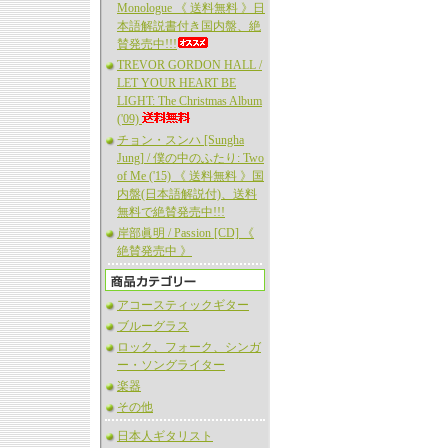
Monologue 《 送料無料 》日
本語解説書付き国内盤、絶
賛発売中!!!
TREVOR GORDON HALL /
LET YOUR HEART BE
LIGHT: The Christmas Album
('09)
チョン・スンハ [Sungha
Jung] / 僕の中のふたり: Two
of Me ('15) 《 送料無料 》国
内盤(日本語解説付)、送料
無料で絶賛発売中!!!
岸部眞明 / Passion [CD] 《
絶賛発売中 》
アコースティックギター
ブルーグラス
ロック、フォーク、シンガ
ー・ソングライター
楽器
その他
日本人ギタリスト