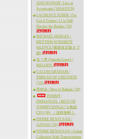
AND RUNNIN': Live at
Sweetwater [103分DVD]
LAURENCE JUBER / I've
Got A Feeling: LJ is Still
Playing the Beatles ('26)
MICHAEL HEDGES /
RHYTHM SONORITY
SILENCE [最新改定版タブ
譜]
伍々慧 [Satoshi Gogo] /
MELODY
CALUM GRAHAM /
THREAD OF CREATION
('19)
西村歩 / Best of Ballads ('20)
TOMMY
EMMANUEL / BEST OF
TOMMYSONGS [２枚組
CD] ('00) 《 送料無料 》
PIERRE BENSUSAN /
AZWAN ('20)
PIERRE BENSUSAN / Guitar
Collection With Transcriptions