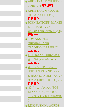
ARTIE TRAUM / THIEF OF
TIME ('07)
ARTIE TRAUM / SOUTH
OF LAFAYETTE ('02)
JOHN BATDORF & JAMES
LEE STANLEY / ALL
WOOD AND STONES ('08)
TOM AKSTENS /
ORIGINAL AND
TRADITIONAL MUSIC
ERIC KAZ / 1000年の悲し
み: 1000 years of sorrow
キーラン・マーフィー
[KIERAN MURPHY a.k.a.
KYRAN DANIEL] / ありの
ままに (原題 PER SE) (CD)
ボブ・エヴァンス [BOB
EVANS] / フォー・オン・シ
ックス: 4 ON 6《 送料無料
》
RICK RUSKIN / WORDS