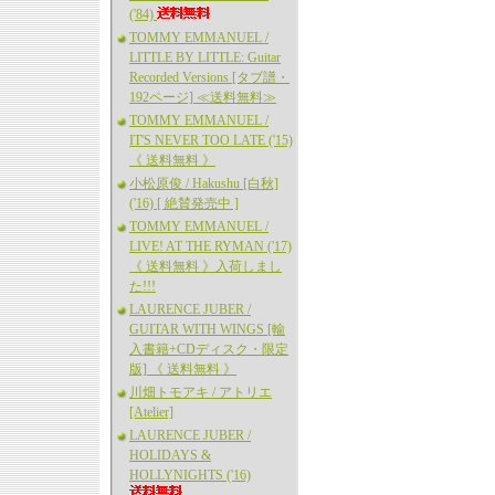
('84)
TOMMY EMMANUEL /
LITTLE BY LITTLE: Guitar
Recorded Versions [タブ譜・
192ページ] ≪送料無料≫
TOMMY EMMANUEL /
IT'S NEVER TOO LATE ('15)
《 送料無料 》
小松原俊 / Hakushu [白秋]
('16) [ 絶賛発売中 ]
TOMMY EMMANUEL /
LIVE! AT THE RYMAN ('17)
《 送料無料 》入荷しまし
た!!!
LAURENCE JUBER /
GUITAR WITH WINGS [輸
入書籍+CDディスク・限定
版] 《 送料無料 》
川畑トモアキ / アトリエ
[Atelier]
LAURENCE JUBER /
HOLIDAYS &
HOLLYNIGHTS ('16)