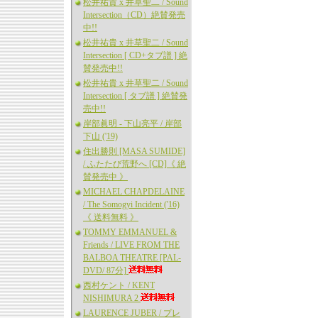
松井祐貴 x 井草聖二 / Sound
Intersection（CD）絶賛発売
中!!
松井祐貴 x 井草聖二 / Sound
Intersection [ CD+タブ譜 ] 絶
賛発売中!!
松井祐貴 x 井草聖二 / Sound
Intersection [ タブ譜 ] 絶賛発
売中!!
岸部眞明 - 下山亮平 / 岸部
下山 ('19)
住出勝則 [MASA SUMIDE]
/ ふたたび荒野へ [CD]《 絶
賛発売中 》
MICHAEL CHAPDELAINE
/ The Somogyi Incident ('16)
《 送料無料 》
TOMMY EMMANUEL &
Friends / LIVE FROM THE
BALBOA THEATRE [PAL-
DVD/ 87分]
西村ケント / KENT
NISHIMURA 2
LAURENCE JUBER / プレ