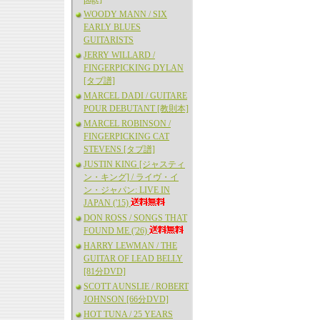
WOODY MANN / SIX
EARLY BLUES
GUITARISTS
JERRY WILLARD /
FINGERPICKING DYLAN
[タブ譜]
MARCEL DADI / GUITARE
POUR DEBUTANT [教則本]
MARCEL ROBINSON /
FINGERPICKING CAT
STEVENS [タブ譜]
JUSTIN KING [ジャスティ
ン・キング] / ライヴ・イ
ン・ジャパン: LIVE IN
JAPAN ('15)
DON ROSS / SONGS THAT
FOUND ME ('26)
HARRY LEWMAN / THE
GUITAR OF LEAD BELLY
[81分DVD]
SCOTT AUNSLIE / ROBERT
JOHNSON [66分DVD]
HOT TUNA / 25 YEARS