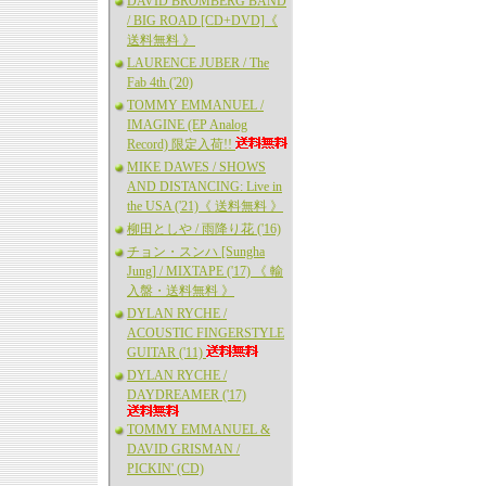
DAVID BROMBERG BAND
/ BIG ROAD [CD+DVD]《
送料無料 》
LAURENCE JUBER / The
Fab 4th ('20)
TOMMY EMMANUEL /
IMAGINE (EP Analog
Record) 限定入荷!!
MIKE DAWES / SHOWS
AND DISTANCING: Live in
the USA ('21)《 送料無料 》
柳田としや / 雨降り花 ('16)
チョン・スンハ [Sungha
Jung] / MIXTAPE ('17) 《 輸
入盤・送料無料 》
DYLAN RYCHE /
ACOUSTIC FINGERSTYLE
GUITAR ('11)
DYLAN RYCHE /
DAYDREAMER ('17)
TOMMY EMMANUEL &
DAVID GRISMAN /
PICKIN' (CD)