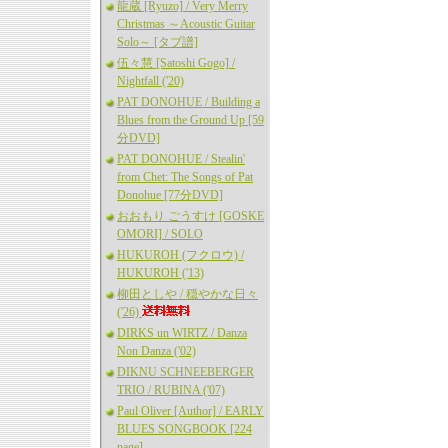
龍蔵 [Ryuzo] / Very Merry
Christmas ～Acoustic Guitar
Solo～ [タブ譜]
伍々慧 [Satoshi Gogo] /
Nightfall ('20)
PAT DONOHUE / Building a
Blues from the Ground Up [59
分DVD]
PAT DONOHUE / Stealin'
from Chet: The Songs of Pat
Donohue [77分DVD]
おおもり ごうすけ [GOSKE
OMORI] / SOLO
HUKUROH (フクロウ) /
HUKUROH ('13)
柳田としや / 穏やかな日々
('26)
DIRKS un WIRTZ / Danza
Non Danza ('02)
DIKNU SCHNEEBERGER
TRIO / RUBINA ('07)
Paul Oliver [Author] / EARLY
BLUES SONGBOOK [224
page]