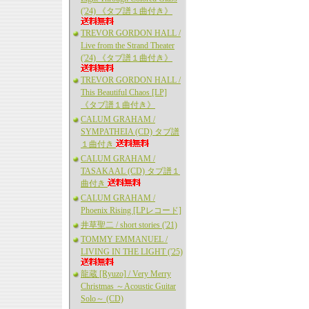
('24) 《タブ譜１曲付き》
TREVOR GORDON HALL /
Live from the Strand Theater
('24) 《タブ譜１曲付き》
TREVOR GORDON HALL /
This Beautiful Chaos [LP]
《タブ譜１曲付き》
CALUM GRAHAM /
SYMPATHEIA (CD) タブ譜
１曲付き
CALUM GRAHAM /
TASAKAAL (CD) タブ譜１
曲付き
CALUM GRAHAM /
Phoenix Rising [LPレコード]
井草聖二 / short stories ('21)
TOMMY EMMANUEL /
LIVING IN THE LIGHT ('25)
龍蔵 [Ryuzo] / Very Merry
Christmas ～Acoustic Guitar
Solo～ (CD)