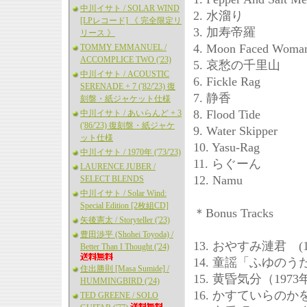
中川イサト / SOLAR WIND
2. 水溜り
[LPレコード] 《 完全限定リ
3. 加寿帝羅
リース 》
4. Moon Faced Woma
TOMMY EMMANUEL /
ACCOMPLICE TWO ('23)
5. 哀愁の千里山
中川イサト / ACOUSTIC
6. Fickle Rag
SERENADE + 7 ('82/'23) 復
7. 静香
刻盤・紙ジャケット仕様
8. Flood Tide
中川イサト / あいらんど + 3
('86/'23) 復刻盤・紙ジャケ
9. Water Skipper
ット仕様
10. Yasu-Rag
中川イサト / 1970年 ('73/'23)
11. らぐーん
LAURENCE JUBER /
12. Namu
SELECT BLENDS
中川イサト / Solar Wind:
Special Edition [2枚組CD]
＊Bonus Tracks
矢後憲太 / Storyteller ('23)
豊田渉平 (Shohei Toyoda) /
13. おやすみ漣君 (
Better Than I Thought ('24)
14. 童謡「ふゆのう
住出勝則 [Masa Sumide] /
15. 黄昏気分（19
HUMMINGBIRD ('24)
16. かすていらのかを
TED GREENE / SOLO