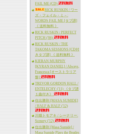
FAIL ME (CD)
RICK RUSKIN / ワー
ズ・フェイル・ミ－:
WORDS FAIL ME [タブ譜]
《 送料無料 》
RICK RUSKIN / PERFECT
PITCH ('06)
RICK RUSKIN / THE
TAKOMA SESSIONS [CD付
きタブ譜] 《 送料無料 》
KIERAN MURPHY
[KYRAN DANIEL] / Always,
Francesca [オーストラリア
盤]
TREVOR GORDON HALL /
ENTELECHY ('11) 《タブ譜
１曲付き》
住出勝則 [MASA SUMIDE]
/ HALF & HALF ('12)
川畑トモアキ / シーナリー:
Scenery ('12)
住出勝則 [Masa Sumide] /
Masa Sumide Plays the Beatles