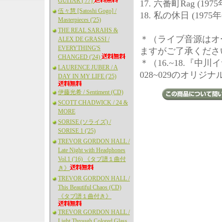
GUITAR ('77)
17. 六番町Rag (19
伍々慧 [Satoshi Gogo] /
18. 私の休日 (1975年6
Masterpieces ('25)
THE REAL SARAHS &
＊（ライブ音源はオ
ALEX DE GRASSI /
EVERYTHING'S
ますがご了承くださ
CHANGED ('24)
＊（16.~18.『中川イサ
LAURENCE JUBER / A
028~029のオリジ
DAY IN MY LIFE ('25)
伊藤光希 / Sentiment (CD)
SCOTT CHADWICK / 24 &
MORE
SORISE (ソライズ) /
SORISE 1 ('25)
TREVOR GORDON HALL /
Late Night with Headphones
Vol.1 ('16) 《タブ譜１曲付
き》
TREVOR GORDON HALL /
This Beautiful Chaos (CD)
《タブ譜１曲付き》
TREVOR GORDON HALL /
Light Through Colored Glass