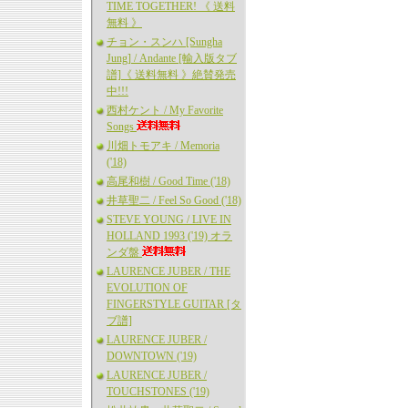
TIME TOGETHER! 《 送料
無料 》
チョン・スンハ [Sungha
Jung] / Andante [輸入版タブ
譜]《 送料無料 》絶賛発売
中!!!
西村ケント / My Favorite
Songs
川畑トモアキ / Memoria
('18)
高尾和樹 / Good Time ('18)
井草聖二 / Feel So Good ('18)
STEVE YOUNG / LIVE IN
HOLLAND 1993 ('19) オラ
ンダ盤
LAURENCE JUBER / THE
EVOLUTION OF
FINGERSTYLE GUITAR [タ
ブ譜]
LAURENCE JUBER /
DOWNTOWN ('19)
LAURENCE JUBER /
TOUCHSTONES ('19)