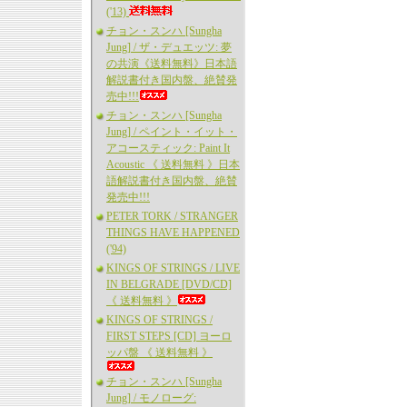
('13)
チョン・スンハ [Sungha
Jung] / ザ・デュエッツ: 夢
の共演《送料無料》日本語
解説書付き国内盤、絶賛発
売中!!!
チョン・スンハ [Sungha
Jung] / ペイント・イット・
アコースティック: Paint It
Acoustic 《 送料無料 》日本
語解説書付き国内盤、絶賛
発売中!!!
PETER TORK / STRANGER
THINGS HAVE HAPPENED
('94)
KINGS OF STRINGS / LIVE
IN BELGRADE [DVD/CD]
《 送料無料 》
KINGS OF STRINGS /
FIRST STEPS [CD] ヨーロ
ッパ盤 《 送料無料 》
チョン・スンハ [Sungha
Jung] / モノローグ: