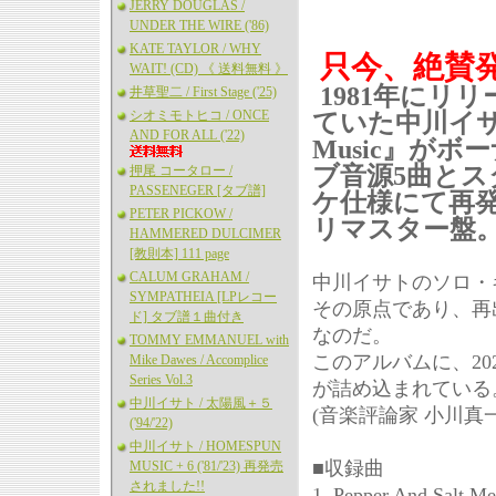
JERRY DOUGLAS /
UNDER THE WIRE ('86)
KATE TAYLOR / WHY
只今、絶賛発
WAIT! (CD) 《 送料無料 》
1981年にリ
井草聖二 / First Stage ('25)
シオミモトヒコ / ONCE
ていた中川イサ
AND FOR ALL ('22)
Music』が
ブ音源5曲とス
押尾 コータロー /
PASSENEGER [タブ譜]
ケ仕様にて再
PETER PICKOW /
リマスター盤
HAMMERED DULCIMER
[教則本] 111 page
CALUM GRAHAM /
中川イサトのソロ・
SYMPATHEIA [LPレコー
その原点であり、再出発
ド] タブ譜１曲付き
なのだ。
TOMMY EMMANUEL with
このアルバムに、2
Mike Dawes / Accomplice
Series Vol.3
が詰め込まれている
中川イサト / 太陽風＋５
(音楽評論家 小川真一
('94/'22)
中川イサト / HOMESPUN
■収録曲
MUSIC + 6 ('81/'23) 再発売
されました!!
1. Pepper And Salt Me