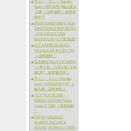
チョン・スンハ [Sungha
Jung] / MIXTAPE [輸入版タ
ブ譜]《 送料無料 》絶賛発
売中!!!
JOHN HARTFORD'S OLD-
TIME FIDDLE FAVORITES
- FOR FIDDLE AND
MANDOLIN [タブ譜/楽譜]
LUCA STRICAGNOLI /
CHANGE OF RULES ('20)
《 送料無料 》
住出勝則 [MASA SUMIDE]
/ 一声十色・六弦十色 [２枚
組CD]《 絶賛発売中 》
チョン・スンハ [Sungha
Jung] / ANDANTE ('18) 《
輸入盤・送料無料 》
GUY VAN DUSER /
STRIDE GUITAR [Online
Audio/タブ譜]《 送料無料
》
DAVID GRISMAN,
MARTIN TAYLOR &
FRANK VIGNOLA / FIRST