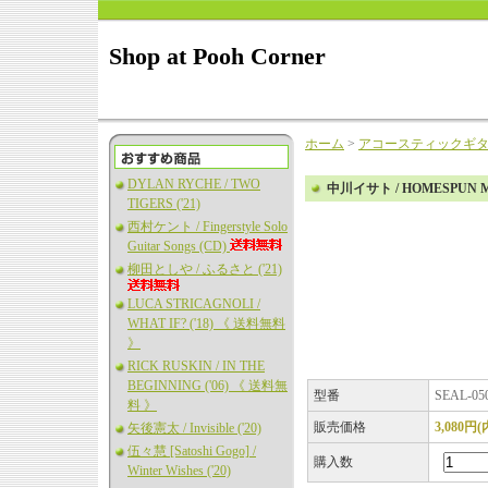
Shop at Pooh Corner
ホーム
>
アコースティックギ
DYLAN RYCHE / TWO
中川イサト / HOMESPUN MU
TIGERS ('21)
西村ケント / Fingerstyle Solo
Guitar Songs (CD)
柳田としや / ふるさと ('21)
LUCA STRICAGNOLI /
WHAT IF? ('18) 《 送料無料
》
RICK RUSKIN / IN THE
BEGINNING ('06) 《 送料無
型番
SEAL-05
料 》
販売価格
3,080円
矢後憲太 / Invisible ('20)
伍々慧 [Satoshi Gogo] /
購入数
Winter Wishes ('20)