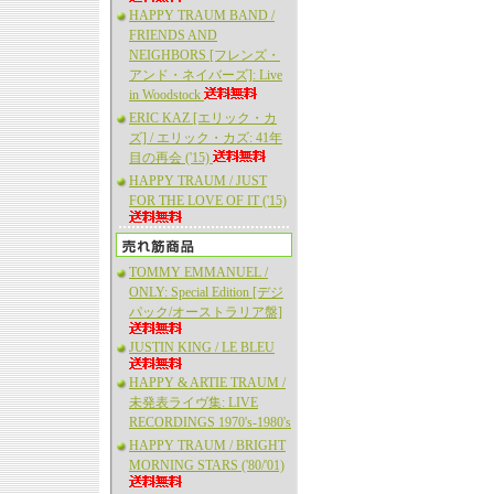
HAPPY TRAUM BAND /
FRIENDS AND
NEIGHBORS [フレンズ・
アンド・ネイバーズ]: Live
in Woodstock
ERIC KAZ [エリック・カ
ズ] / エリック・カズ: 41年
目の再会 ('15)
HAPPY TRAUM / JUST
FOR THE LOVE OF IT ('15)
TOMMY EMMANUEL /
ONLY: Special Edition [デジ
パック/オーストラリア盤]
JUSTIN KING / LE BLEU
HAPPY & ARTIE TRAUM /
未発表ライヴ集: LIVE
RECORDINGS 1970's-1980's
HAPPY TRAUM / BRIGHT
MORNING STARS ('80/'01)