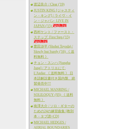
渡辺良介 / Clear ('19)
JUSTIN KING [ジャスティ
ン・キング] / ライヴ・イ
ン・ジャパン: LIVE IN
JAPAN ('15)
西村ケント / ファースト・
ステップ: First Step ('15)
豊田渉平 (Shohei Toyoda) /
Slowly but Surely ('16) 《 送
料無料 》
チョン・スンハ [Sungha
Jung] / アトリエにて:
L'Atelier 《 送料無料 》 日
本語解説書付き国内盤、絶
賛発売中!!!
MICHAEL MANRING /
SOLILOQUY ('05) 《 送料
無料 》
南澤大介 / ソロ・ギターの
ための24の練習曲集 [教則
本・タブ譜+CD]
MICHAEL HEDGES /
AERIAL BOUNDARIES