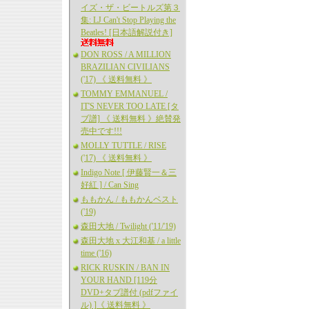
イズ・ザ・ビートルズ第３
集: LJ Can't Stop Playing the
Beatles! [日本語解説付き]
DON ROSS / A MILLION
BRAZILIAN CIVILIANS
('17) 《 送料無料 》
TOMMY EMMANUEL /
IT'S NEVER TOO LATE [タ
ブ譜] 《 送料無料 》絶賛発
売中です!!!
MOLLY TUTTLE / RISE
('17) 《 送料無料 》
Indigo Note [ 伊藤賢一＆三
好紅 ] / Can Sing
ももかん / ももかんベスト
('19)
森田大地 / Twilight ('11/'19)
森田大地 x 大江和基 / a little
time ('16)
RICK RUSKIN / BAN IN
YOUR HAND [119分
DVD+タブ譜付 (pdfファイ
ル) ]《 送料無料 》