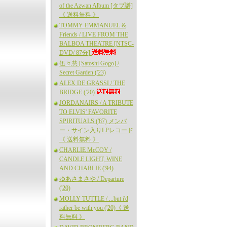
of the Azwan Album [タブ譜]
《 送料無料 》
TOMMY EMMANUEL &
Friends / LIVE FROM THE
BALBOA THEATRE [NTSC-
DVD/ 87分]
伍々慧 [Satoshi Gogo] /
Secret Garden ('23)
ALEX DE GRASSI / THE
BRIDGE ('20)
JORDANAIRS / A TRIBUTE
TO ELVIS' FAVORITE
SPIRITUALS ('87) メンバ
ー・サイン入りLPレコード
《 送料無料 》
CHARLIE McCOY /
CANDLE LIGHT, WINE
AND CHARLIE ('94)
ゆあさまさや / Departure
('20)
MOLLY TUTTLE / ...but i'd
rather be with you ('20)《 送
料無料 》