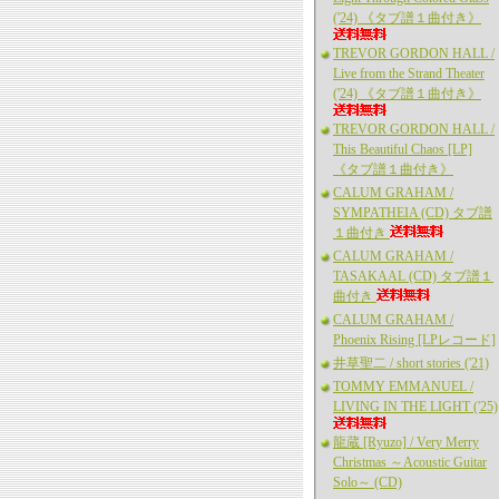
('24) 《タブ譜１曲付き》
TREVOR GORDON HALL /
Live from the Strand Theater
('24) 《タブ譜１曲付き》
TREVOR GORDON HALL /
This Beautiful Chaos [LP]
《タブ譜１曲付き》
CALUM GRAHAM /
SYMPATHEIA (CD) タブ譜
１曲付き
CALUM GRAHAM /
TASAKAAL (CD) タブ譜１
曲付き
CALUM GRAHAM /
Phoenix Rising [LPレコード]
井草聖二 / short stories ('21)
TOMMY EMMANUEL /
LIVING IN THE LIGHT ('25)
龍蔵 [Ryuzo] / Very Merry
Christmas ～Acoustic Guitar
Solo～ (CD)