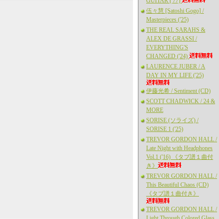
GUITAR ('77)
伍々慧 [Satoshi Gogo] /
Masterpieces ('25)
THE REAL SARAHS &
ALEX DE GRASSI /
EVERYTHING'S
CHANGED ('24)
LAURENCE JUBER / A
DAY IN MY LIFE ('25)
伊藤光希 / Sentiment (CD)
SCOTT CHADWICK / 24 &
MORE
SORISE (ソライズ) /
SORISE 1 ('25)
TREVOR GORDON HALL /
Late Night with Headphones
Vol.1 ('16) 《タブ譜１曲付
き》
TREVOR GORDON HALL /
This Beautiful Chaos (CD)
《タブ譜１曲付き》
TREVOR GORDON HALL /
Light Through Colored Glass