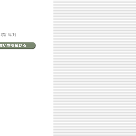
HI(翁 清渓)