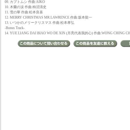
09. カブトムシ 作曲:AIKO
10. 木蘭の涙 作曲:柿沼清史
11. 雪の華 作曲:松本良喜
12. MERRY CHRISTMAS MR.LAWRENCE 作曲:坂本龍一
13. いつかのメリークリスマス 作曲:松本孝弘
-Bonus Track-
14. YUE LIANG DAI BIAO WO DE XIN (月亮代表我的心) 作曲:WONG CHING C