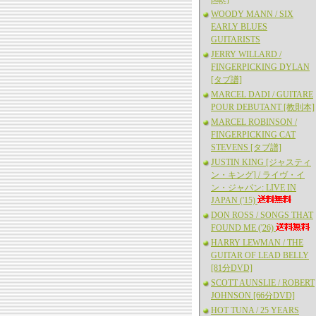
WOODY MANN / SIX
EARLY BLUES
GUITARISTS
JERRY WILLARD /
FINGERPICKING DYLAN
[タブ譜]
MARCEL DADI / GUITARE
POUR DEBUTANT [教則本]
MARCEL ROBINSON /
FINGERPICKING CAT
STEVENS [タブ譜]
JUSTIN KING [ジャスティ
ン・キング] / ライヴ・イ
ン・ジャパン: LIVE IN
JAPAN ('15)
DON ROSS / SONGS THAT
FOUND ME ('26)
HARRY LEWMAN / THE
GUITAR OF LEAD BELLY
[81分DVD]
SCOTT AUNSLIE / ROBERT
JOHNSON [66分DVD]
HOT TUNA / 25 YEARS