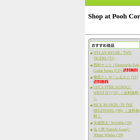
Shop at Pooh Co
DYLAN RYCHE / TWO
TIGERS ('21)
西村ケント / Fingerstyle Solo
Guitar Songs (CD)
柳田としや / ふるさと ('21)
LUCA STRICAGNOLI /
WHAT IF? ('18) 《 送料無料
》
RICK RUSKIN / IN THE
BEGINNING ('06) 《 送料無
料 》
矢後憲太 / Invisible ('20)
伍々慧 [Satoshi Gogo] /
Winter Wishes ('20)