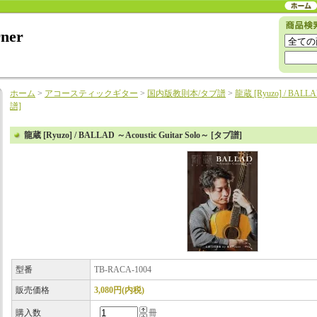
rner
ホーム
>
アコースティックギター
>
国内版教則本/タブ譜
>
龍蔵 [Ryuzo] / BALLA
譜]
龍蔵 [Ryuzo] / BALLAD ～Acoustic Guitar Solo～ [タブ譜]
型番
TB-RACA-1004
販売価格
3,080円(内税)
購入数
冊