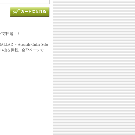
00万回超！！
oustic Guitar Solo
4曲を掲載。全72ページで