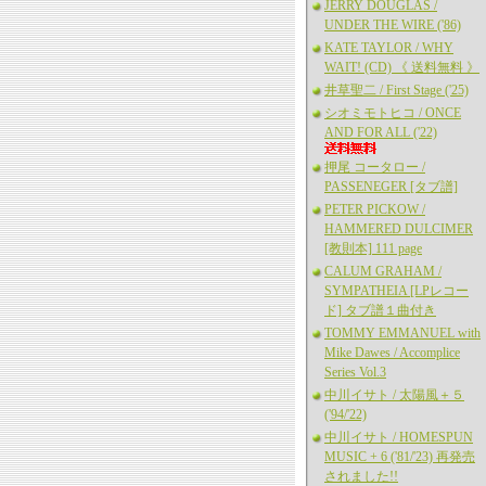
JERRY DOUGLAS /
UNDER THE WIRE ('86)
KATE TAYLOR / WHY
WAIT! (CD) 《 送料無料 》
井草聖二 / First Stage ('25)
シオミモトヒコ / ONCE
AND FOR ALL ('22)
押尾 コータロー /
PASSENEGER [タブ譜]
PETER PICKOW /
HAMMERED DULCIMER
[教則本] 111 page
CALUM GRAHAM /
SYMPATHEIA [LPレコー
ド] タブ譜１曲付き
TOMMY EMMANUEL with
Mike Dawes / Accomplice
Series Vol.3
中川イサト / 太陽風＋５
('94/'22)
中川イサト / HOMESPUN
MUSIC + 6 ('81/'23) 再発売
されました!!