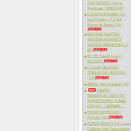
AND RUNNIN': Live at
Sweetwater [103分DVD]
LAURENCE JUBER / I've
Got A Feeling: LJ is Still
Playing the Beatles ('26)
MICHAEL HEDGES /
RHYTHM SONORITY
SILENCE [最新改定版タブ
譜]
伍々慧 [Satoshi Gogo] /
MELODY
CALUM GRAHAM /
THREAD OF CREATION
('19)
西村歩 / Best of Ballads ('20)
TOMMY
EMMANUEL / BEST OF
TOMMYSONGS [２枚組
CD] ('00) 《 送料無料 》
PIERRE BENSUSAN /
AZWAN ('20)
PIERRE BENSUSAN / Guitar
Collection With Transcriptions