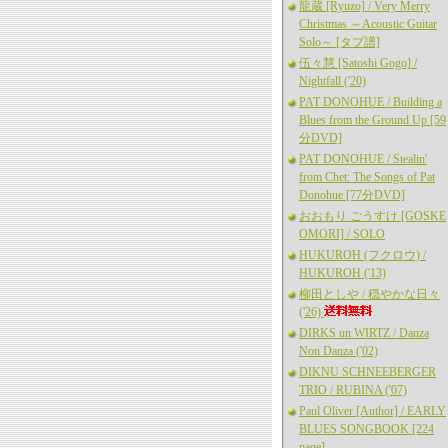
龍蔵 [Ryuzo] / Very Merry
Christmas ～Acoustic Guitar
Solo～ [タブ譜]
伍々慧 [Satoshi Gogo] /
Nightfall ('20)
PAT DONOHUE / Building a
Blues from the Ground Up [59
分DVD]
PAT DONOHUE / Stealin'
from Chet: The Songs of Pat
Donohue [77分DVD]
おおもり ごうすけ [GOSKE
OMORI] / SOLO
HUKUROH (フクロウ) /
HUKUROH ('13)
柳田としや / 穏やかな日々
('26)
DIRKS un WIRTZ / Danza
Non Danza ('02)
DIKNU SCHNEEBERGER
TRIO / RUBINA ('07)
Paul Oliver [Author] / EARLY
BLUES SONGBOOK [224
page]