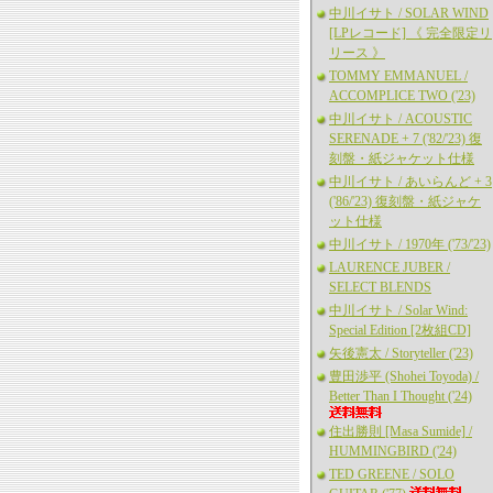
中川イサト / SOLAR WIND
[LPレコード] 《 完全限定リ
リース 》
TOMMY EMMANUEL /
ACCOMPLICE TWO ('23)
中川イサト / ACOUSTIC
SERENADE + 7 ('82/'23) 復
刻盤・紙ジャケット仕様
中川イサト / あいらんど + 3
('86/'23) 復刻盤・紙ジャケ
ット仕様
中川イサト / 1970年 ('73/'23)
LAURENCE JUBER /
SELECT BLENDS
中川イサト / Solar Wind:
Special Edition [2枚組CD]
矢後憲太 / Storyteller ('23)
豊田渉平 (Shohei Toyoda) /
Better Than I Thought ('24)
住出勝則 [Masa Sumide] /
HUMMINGBIRD ('24)
TED GREENE / SOLO