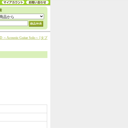
D ～Acoustic Guitar Solo～ [タブ