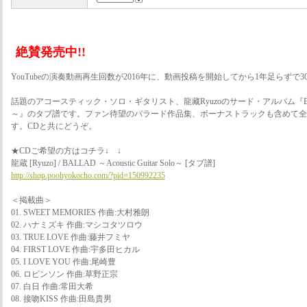
絶賛発売中!!
YouTubeの演奏動画再生回数が2016年に、動画投稿を開始してから1年足らずで3
話題のアコースティック・ソロ・ギタリスト、龍藏Ryuzoのサード・アルバム『BALLAD ～Ac
～』のタブ譜です。ファン待望のバラード作品集、ボーナストラックも含めて全1
す。CDと共にどうぞ。
★CDご希望の方はコチラ↓ ↓
龍蔵 [Ryuzo] / BALLAD ～Acoustic Guitar Solo～ [タブ譜]
http://shop.poohyokocho.com/?pid=150992235
＜掲載曲＞
01. SWEET MEMORIES 作曲:大村雅朗
02. ハナミズキ 作曲:マシコタツロウ
03. TRUE LOVE 作曲:藤井フミヤ
04. FIRST LOVE 作曲:宇多田ヒカル
05. I LOVE YOU 作曲:尾崎豊
06. ロビンソン 作曲:草野正宗
07. 白日 作曲:常田大希
08. 接吻KISS 作曲:田島貴男