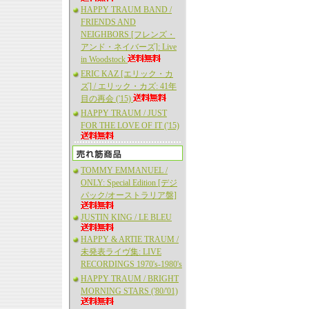
HAPPY TRAUM BAND /
FRIENDS AND
NEIGHBORS [フレンズ・
アンド・ネイバーズ]: Live
in Woodstock
ERIC KAZ [エリック・カ
ズ] / エリック・カズ: 41年
目の再会 ('15)
HAPPY TRAUM / JUST
FOR THE LOVE OF IT ('15)
TOMMY EMMANUEL /
ONLY: Special Edition [デジ
パック/オーストラリア盤]
JUSTIN KING / LE BLEU
HAPPY & ARTIE TRAUM /
未発表ライヴ集: LIVE
RECORDINGS 1970's-1980's
HAPPY TRAUM / BRIGHT
MORNING STARS ('80/'01)