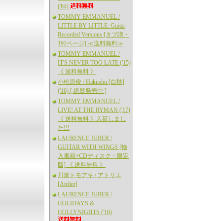
('84)
TOMMY EMMANUEL /
LITTLE BY LITTLE: Guitar
Recorded Versions [タブ譜・
192ページ] ≪送料無料≫
TOMMY EMMANUEL /
IT'S NEVER TOO LATE ('15)
《 送料無料 》
小松原俊 / Hakushu [白秋]
('16) [ 絶賛発売中 ]
TOMMY EMMANUEL /
LIVE! AT THE RYMAN ('17)
《 送料無料 》入荷しまし
た!!!
LAURENCE JUBER /
GUITAR WITH WINGS [輸
入書籍+CDディスク・限定
版] 《 送料無料 》
川畑トモアキ / アトリエ
[Atelier]
LAURENCE JUBER /
HOLIDAYS &
HOLLYNIGHTS ('16)