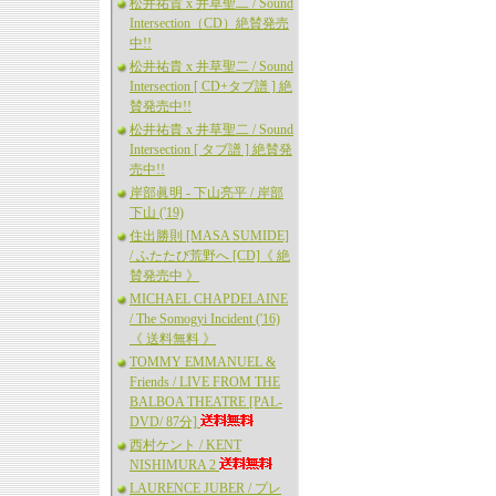
松井祐貴 x 井草聖二 / Sound
Intersection（CD）絶賛発売
中!!
松井祐貴 x 井草聖二 / Sound
Intersection [ CD+タブ譜 ] 絶
賛発売中!!
松井祐貴 x 井草聖二 / Sound
Intersection [ タブ譜 ] 絶賛発
売中!!
岸部眞明 - 下山亮平 / 岸部
下山 ('19)
住出勝則 [MASA SUMIDE]
/ ふたたび荒野へ [CD]《 絶
賛発売中 》
MICHAEL CHAPDELAINE
/ The Somogyi Incident ('16)
《 送料無料 》
TOMMY EMMANUEL &
Friends / LIVE FROM THE
BALBOA THEATRE [PAL-
DVD/ 87分]
西村ケント / KENT
NISHIMURA 2
LAURENCE JUBER / プレ