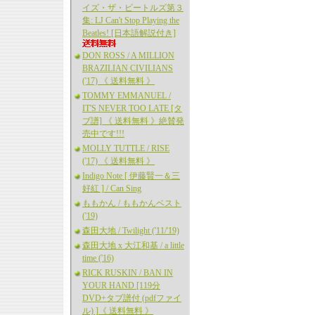
イズ・ザ・ビートルズ第３
集: LJ Can't Stop Playing the
Beatles! [日本語解説付き]
DON ROSS / A MILLION
BRAZILIAN CIVILIANS
('17) 《 送料無料 》
TOMMY EMMANUEL /
IT'S NEVER TOO LATE [タ
ブ譜] 《 送料無料 》絶賛発
売中です!!!
MOLLY TUTTLE / RISE
('17) 《 送料無料 》
Indigo Note [ 伊藤賢一＆三
好紅 ] / Can Sing
ももかん / ももかんベスト
('19)
森田大地 / Twilight ('11/'19)
森田大地 x 大江和基 / a little
time ('16)
RICK RUSKIN / BAN IN
YOUR HAND [119分
DVD+タブ譜付 (pdfファイ
ル) ]《 送料無料 》