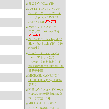
渡辺良介 / Clear ('19)
JUSTIN KING [ジャスティ
ン・キング] / ライヴ・イ
ン・ジャパン: LIVE IN
JAPAN ('15)
西村ケント / ファースト・
ステップ: First Step ('15)
豊田渉平 (Shohei Toyoda) /
Slowly but Surely ('16) 《 送
料無料 》
チョン・スンハ [Sungha
Jung] / アトリエにて:
L'Atelier 《 送料無料 》 日
本語解説書付き国内盤、絶
賛発売中!!!
MICHAEL MANRING /
SOLILOQUY ('05) 《 送料
無料 》
南澤大介 / ソロ・ギターの
ための24の練習曲集 [教則
本・タブ譜+CD]
MICHAEL HEDGES /
AERIAL BOUNDARIES