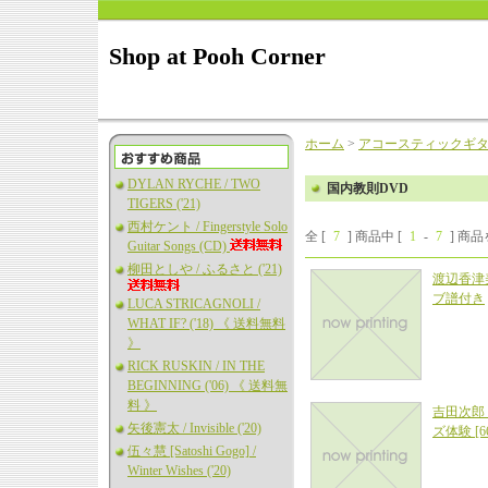
Shop at Pooh Corner
ホーム
>
アコースティックギ
DYLAN RYCHE / TWO
国内教則DVD
TIGERS ('21)
西村ケント / Fingerstyle Solo
全 [
7
] 商品中 [
1
-
7
] 商
Guitar Songs (CD)
柳田としや / ふるさと ('21)
渡辺香津美
ブ譜付き
LUCA STRICAGNOLI /
WHAT IF? ('18) 《 送料無料
》
RICK RUSKIN / IN THE
BEGINNING ('06) 《 送料無
料 》
吉田次郎
矢後憲太 / Invisible ('20)
ズ体験 [
伍々慧 [Satoshi Gogo] /
Winter Wishes ('20)