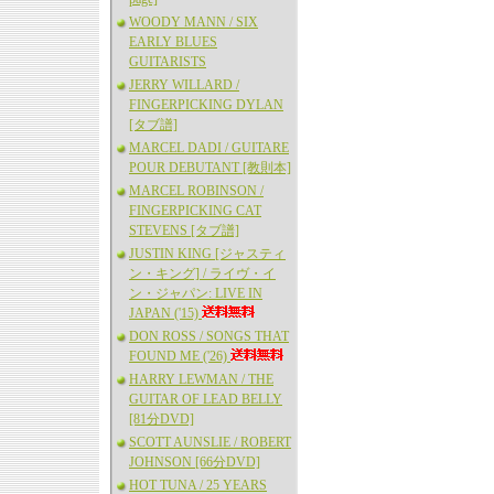
WOODY MANN / SIX
EARLY BLUES
GUITARISTS
JERRY WILLARD /
FINGERPICKING DYLAN
[タブ譜]
MARCEL DADI / GUITARE
POUR DEBUTANT [教則本]
MARCEL ROBINSON /
FINGERPICKING CAT
STEVENS [タブ譜]
JUSTIN KING [ジャスティ
ン・キング] / ライヴ・イ
ン・ジャパン: LIVE IN
JAPAN ('15)
DON ROSS / SONGS THAT
FOUND ME ('26)
HARRY LEWMAN / THE
GUITAR OF LEAD BELLY
[81分DVD]
SCOTT AUNSLIE / ROBERT
JOHNSON [66分DVD]
HOT TUNA / 25 YEARS