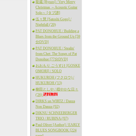
龍蔵 [Ryuzo] / Very Merry
Christmas ～Acoustic Guitar
Solo～ [タブ譜]
伍々慧 [Satoshi Gogo] /
Nightfall ('20)
PAT DONOHUE / Building a
Blues from the Ground Up [59
分DVD]
PAT DONOHUE / Stealin'
from Chet: The Songs of Pat
Donohue [77分DVD]
おおもり ごうすけ [GOSKE
OMORI] / SOLO
HUKUROH (フクロウ) /
HUKUROH ('13)
柳田としや / 穏やかな日々
('26)
DIRKS un WIRTZ / Danza
Non Danza ('02)
DIKNU SCHNEEBERGER
TRIO / RUBINA ('07)
Paul Oliver [Author] / EARLY
BLUES SONGBOOK [224
page]