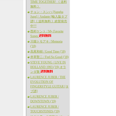
TIME TOGETHER! 《 送料
無料 》
チョン・スンハ [Sungha
Jung] / Andante [輸入版タブ
譜]《 送料無料 》絶賛発売
中!!!
西村ケント / My Favorite
Songs
川畑トモアキ / Memoria
('18)
高尾和樹 / Good Time ('18)
井草聖二 / Feel So Good ('18)
STEVE YOUNG / LIVE IN
HOLLAND 1993 ('19) オラ
ンダ盤
LAURENCE JUBER / THE
EVOLUTION OF
FINGERSTYLE GUITAR [タ
ブ譜]
LAURENCE JUBER /
DOWNTOWN ('19)
LAURENCE JUBER /
TOUCHSTONES ('19)