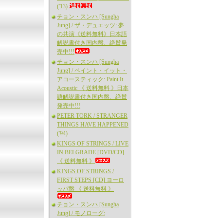
('13)
チョン・スンハ [Sungha
Jung] / ザ・デュエッツ: 夢
の共演《送料無料》日本語
解説書付き国内盤、絶賛発
売中!!!
チョン・スンハ [Sungha
Jung] / ペイント・イット・
アコースティック: Paint It
Acoustic 《 送料無料 》日本
語解説書付き国内盤、絶賛
発売中!!!
PETER TORK / STRANGER
THINGS HAVE HAPPENED
('94)
KINGS OF STRINGS / LIVE
IN BELGRADE [DVD/CD]
《 送料無料 》
KINGS OF STRINGS /
FIRST STEPS [CD] ヨーロ
ッパ盤 《 送料無料 》
チョン・スンハ [Sungha
Jung] / モノローグ: