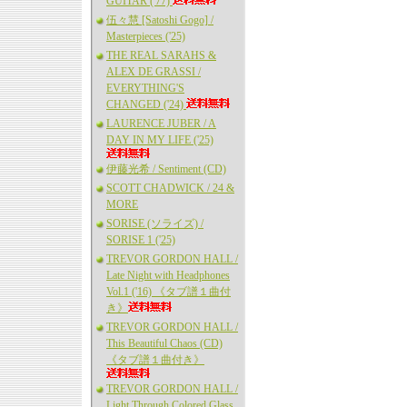
GUITAR ('77)
伍々慧 [Satoshi Gogo] /
Masterpieces ('25)
THE REAL SARAHS &
ALEX DE GRASSI /
EVERYTHING'S
CHANGED ('24)
LAURENCE JUBER / A
DAY IN MY LIFE ('25)
伊藤光希 / Sentiment (CD)
SCOTT CHADWICK / 24 &
MORE
SORISE (ソライズ) /
SORISE 1 ('25)
TREVOR GORDON HALL /
Late Night with Headphones
Vol.1 ('16) 《タブ譜１曲付
き》
TREVOR GORDON HALL /
This Beautiful Chaos (CD)
《タブ譜１曲付き》
TREVOR GORDON HALL /
Light Through Colored Glass