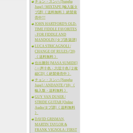
チョン・スンハ [Sungha
Jung] / MIXTAPE [輸入版タ
ブ譜]《 送料無料 》絶賛発
売中!!!
JOHN HARTFORD'S OLD-
TIME FIDDLE FAVORITES
- FOR FIDDLE AND
MANDOLIN [タブ譜/楽譜]
LUCA STRICAGNOLI /
CHANGE OF RULES ('20)
《 送料無料 》
住出勝則 [MASA SUMIDE]
/ 一声十色・六弦十色 [２枚
組CD]《 絶賛発売中 》
チョン・スンハ [Sungha
Jung] / ANDANTE ('18) 《
輸入盤・送料無料 》
GUY VAN DUSER /
STRIDE GUITAR [Online
Audio/タブ譜]《 送料無料
》
DAVID GRISMAN,
MARTIN TAYLOR &
FRANK VIGNOLA / FIRST