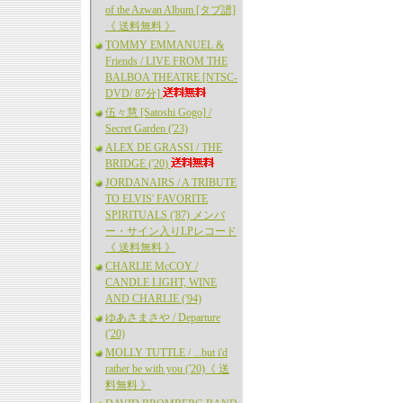
of the Azwan Album [タブ譜]
《 送料無料 》
TOMMY EMMANUEL &
Friends / LIVE FROM THE
BALBOA THEATRE [NTSC-
DVD/ 87分]
伍々慧 [Satoshi Gogo] /
Secret Garden ('23)
ALEX DE GRASSI / THE
BRIDGE ('20)
JORDANAIRS / A TRIBUTE
TO ELVIS' FAVORITE
SPIRITUALS ('87) メンバ
ー・サイン入りLPレコード
《 送料無料 》
CHARLIE McCOY /
CANDLE LIGHT, WINE
AND CHARLIE ('94)
ゆあさまさや / Departure
('20)
MOLLY TUTTLE / ...but i'd
rather be with you ('20)《 送
料無料 》