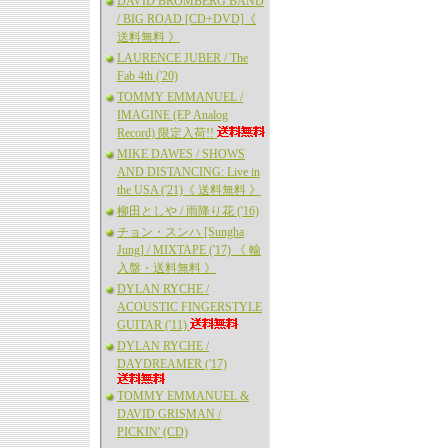
DAVID BROMBERG BAND
/ BIG ROAD [CD+DVD]《
送料無料 》
LAURENCE JUBER / The
Fab 4th ('20)
TOMMY EMMANUEL /
IMAGINE (EP Analog
Record) 限定入荷!!
MIKE DAWES / SHOWS
AND DISTANCING: Live in
the USA ('21)《 送料無料 》
柳田としや / 雨降り花 ('16)
チョン・スンハ [Sungha
Jung] / MIXTAPE ('17) 《 輸
入盤・送料無料 》
DYLAN RYCHE /
ACOUSTIC FINGERSTYLE
GUITAR ('11)
DYLAN RYCHE /
DAYDREAMER ('17)
TOMMY EMMANUEL &
DAVID GRISMAN /
PICKIN' (CD)