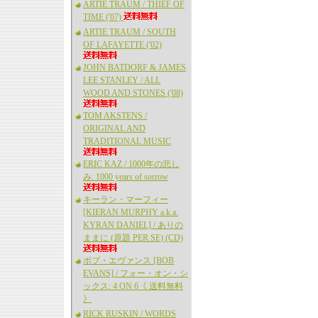
ARTIE TRAUM / THIEF OF
TIME ('07)
ARTIE TRAUM / SOUTH
OF LAFAYETTE ('02)
JOHN BATDORF & JAMES
LEE STANLEY / ALL
WOOD AND STONES ('08)
TOM AKSTENS /
ORIGINAL AND
TRADITIONAL MUSIC
ERIC KAZ / 1000年の悲し
み: 1000 years of sorrow
キーラン・マーフィー
[KIERAN MURPHY a.k.a.
KYRAN DANIEL] / ありの
ままに (原題 PER SE) (CD)
ボブ・エヴァンス [BOB
EVANS] / フォー・オン・シ
ックス: 4 ON 6《 送料無料
》
RICK RUSKIN / WORDS