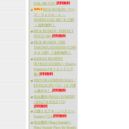
FAIL ME (CD)
RICK RUSKIN / ワー
ズ・フェイル・ミ－:
WORDS FAIL ME [タブ譜]
《 送料無料 》
RICK RUSKIN / PERFECT
PITCH ('06)
RICK RUSKIN / THE
TAKOMA SESSIONS [CD付
きタブ譜] 《 送料無料 》
KIERAN MURPHY
[KYRAN DANIEL] / Always,
Francesca [オーストラリア
盤]
TREVOR GORDON HALL /
ENTELECHY ('11) 《タブ譜
１曲付き》
住出勝則 [MASA SUMIDE]
/ HALF & HALF ('12)
川畑トモアキ / シーナリー:
Scenery ('12)
住出勝則 [Masa Sumide] /
Masa Sumide Plays the Beatles