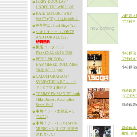
JERRY DOUGLAS /
UNDER THE WIRE ('86)
KATE TAYLOR / WHY
内田勘太郎
WAIT! (CD) 《 送料無料 》
ブ譜付き
井草聖二 / First Stage ('25)
シオミモトヒコ / ONCE
AND FOR ALL ('22)
押尾 コータロー /
PASSENEGER [タブ譜]
小松原俊 
ブ譜付き
PETER PICKOW /
HAMMERED DULCIMER
小松原俊
[教則本] 111 page
CALUM GRAHAM /
SYMPATHEIA [LPレコー
ド] タブ譜１曲付き
岡崎倫典
TOMMY EMMANUEL with
[80分DV
Mike Dawes / Accomplice
岡崎倫典
Series Vol.3
中川イサト / 太陽風＋５
('94/'22)
中川イサト / HOMESPUN
岡崎倫典
MUSIC + 6 ('81/'23) 再発売
曲集: 青
されました!!