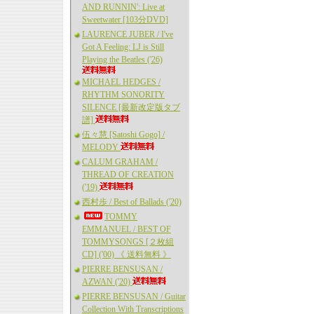
AND RUNNIN': Live at
Sweetwater [103分DVD]
LAURENCE JUBER / I've
Got A Feeling: LJ is Still
Playing the Beatles ('26)
MICHAEL HEDGES /
RHYTHM SONORITY
SILENCE [最新改定版タブ
譜]
伍々慧 [Satoshi Gogo] /
MELODY
CALUM GRAHAM /
THREAD OF CREATION
('19)
西村歩 / Best of Ballads ('20)
TOMMY
EMMANUEL / BEST OF
TOMMYSONGS [２枚組
CD] ('00) 《 送料無料 》
PIERRE BENSUSAN /
AZWAN ('20)
PIERRE BENSUSAN / Guitar
Collection With Transcriptions