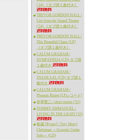
('24) 《タブ譜１曲付き》
TREVOR GORDON HALL /
Live from the Strand Theater
('24) 《タブ譜１曲付き》
TREVOR GORDON HALL /
This Beautiful Chaos [LP]
《タブ譜１曲付き》
CALUM GRAHAM /
SYMPATHEIA (CD) タブ譜
１曲付き
CALUM GRAHAM /
TASAKAAL (CD) タブ譜１
曲付き
CALUM GRAHAM /
Phoenix Rising [LPレコード]
井草聖二 / short stories ('21)
TOMMY EMMANUEL /
LIVING IN THE LIGHT ('25)
龍蔵 [Ryuzo] / Very Merry
Christmas ～Acoustic Guitar
Solo～ (CD)