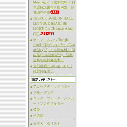
Monologue 《 送料無料 》日
本語解説書付き国内盤、絶
賛発売中!!!
TREVOR GORDON HALL /
LET YOUR HEART BE
LIGHT: The Christmas Album
('09)
チョン・スンハ [Sungha
Jung] / 僕の中のふたり: Two
of Me ('15) 《 送料無料 》国
内盤(日本語解説付)、送料
無料で絶賛発売中!!!
岸部眞明 / Passion [CD] 《
絶賛発売中 》
アコースティックギター
ブルーグラス
ロック、フォーク、シンガ
ー・ソングライター
楽器
その他
日本人ギタリスト