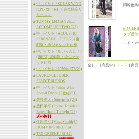
中川イサト / SOLAR WIND
岡崎倫典
[LPレコード] 《 完全限定リ
リース 》
TOMMY EMMANUEL /
ACCOMPLICE TWO ('23)
ED GERH
中川イサト / ACOUSTIC
タブ譜付
SERENADE + 7 ('82/'23) 復
エド・ガ
刻盤・紙ジャケット仕様
中川イサト / あいらんど + 3
('86/'23) 復刻盤・紙ジャケ
ット仕様
全 [
7
] 商品中 [
1
-
7
] 商
中川イサト / 1970年 ('73/'23)
LAURENCE JUBER /
SELECT BLENDS
中川イサト / Solar Wind:
Special Edition [2枚組CD]
矢後憲太 / Storyteller ('23)
豊田渉平 (Shohei Toyoda) /
Better Than I Thought ('24)
住出勝則 [Masa Sumide] /
HUMMINGBIRD ('24)
TED GREENE / SOLO