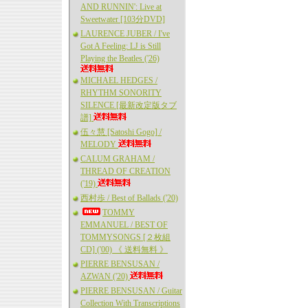
AND RUNNIN': Live at
Sweetwater [103分DVD]
LAURENCE JUBER / I've
Got A Feeling: LJ is Still
Playing the Beatles ('26)
MICHAEL HEDGES /
RHYTHM SONORITY
SILENCE [最新改定版タブ
譜]
伍々慧 [Satoshi Gogo] /
MELODY
CALUM GRAHAM /
THREAD OF CREATION
('19)
西村歩 / Best of Ballads ('20)
TOMMY
EMMANUEL / BEST OF
TOMMYSONGS [２枚組
CD] ('00) 《 送料無料 》
PIERRE BENSUSAN /
AZWAN ('20)
PIERRE BENSUSAN / Guitar
Collection With Transcriptions