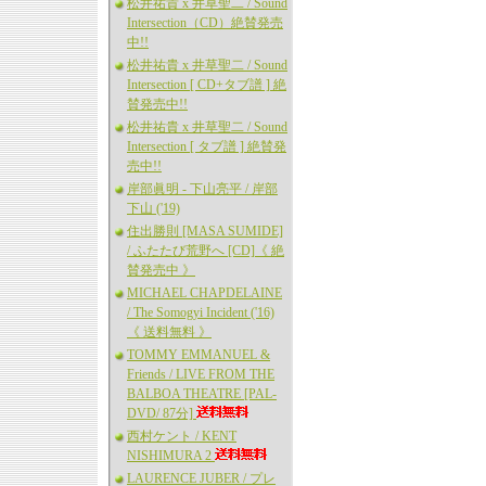
松井祐貴 x 井草聖二 / Sound
Intersection（CD）絶賛発売
中!!
松井祐貴 x 井草聖二 / Sound
Intersection [ CD+タブ譜 ] 絶
賛発売中!!
松井祐貴 x 井草聖二 / Sound
Intersection [ タブ譜 ] 絶賛発
売中!!
岸部眞明 - 下山亮平 / 岸部
下山 ('19)
住出勝則 [MASA SUMIDE]
/ ふたたび荒野へ [CD]《 絶
賛発売中 》
MICHAEL CHAPDELAINE
/ The Somogyi Incident ('16)
《 送料無料 》
TOMMY EMMANUEL &
Friends / LIVE FROM THE
BALBOA THEATRE [PAL-
DVD/ 87分]
西村ケント / KENT
NISHIMURA 2
LAURENCE JUBER / プレ