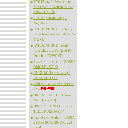
龍蔵 [Ryuzo] / Very Merry
Christmas ～Acoustic Guitar
Solo～ [タブ譜]
伍々慧 [Satoshi Gogo] /
Nightfall ('20)
PAT DONOHUE / Building a
Blues from the Ground Up [59
分DVD]
PAT DONOHUE / Stealin'
from Chet: The Songs of Pat
Donohue [77分DVD]
おおもり ごうすけ [GOSKE
OMORI] / SOLO
HUKUROH (フクロウ) /
HUKUROH ('13)
柳田としや / 穏やかな日々
('26)
DIRKS un WIRTZ / Danza
Non Danza ('02)
DIKNU SCHNEEBERGER
TRIO / RUBINA ('07)
Paul Oliver [Author] / EARLY
BLUES SONGBOOK [224
page]