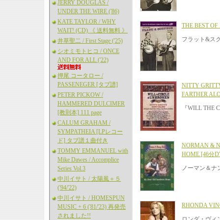
JERRY DOUGLAS /
UNDER THE WIRE ('86)
KATE TAYLOR / WHY
THE BEST OF
WAIT! (CD) 《 送料無料 》
フラット&スク
井草聖二 / First Stage ('25)
シオミモトヒコ / ONCE
AND FOR ALL ('22)
押尾 コータロー /
PASSENEGER [タブ譜]
NITTY GRITT
FARTHER AL
PETER PICKOW /
HAMMERED DULCIMER
『WILL THE
[教則本] 111 page
CALUM GRAHAM /
SYMPATHEIA [LPレコー
ド] タブ譜１曲付き
NORMAN & N
TOMMY EMMANUEL with
HOME [46分D
Mike Dawes / Accomplice
ノーマン＆ナ
Series Vol.3
中川イサト / 太陽風＋５
('94/'22)
中川イサト / HOMESPUN
RHONDA VINC
MUSIC + 6 ('81/'23) 再発売
されました!!
ロンダ・ヴィ