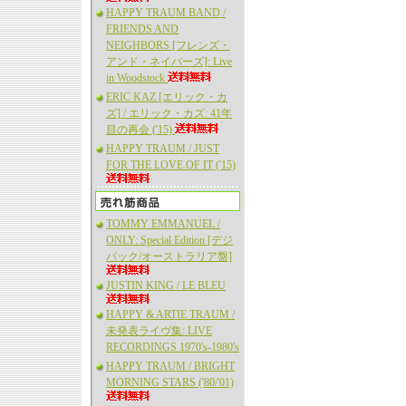
HAPPY TRAUM BAND /
FRIENDS AND
NEIGHBORS [フレンズ・
アンド・ネイバーズ]: Live
in Woodstock
ERIC KAZ [エリック・カ
ズ] / エリック・カズ: 41年
目の再会 ('15)
HAPPY TRAUM / JUST
FOR THE LOVE OF IT ('15)
TOMMY EMMANUEL /
ONLY: Special Edition [デジ
パック/オーストラリア盤]
JUSTIN KING / LE BLEU
HAPPY & ARTIE TRAUM /
未発表ライヴ集: LIVE
RECORDINGS 1970's-1980's
HAPPY TRAUM / BRIGHT
MORNING STARS ('80/'01)