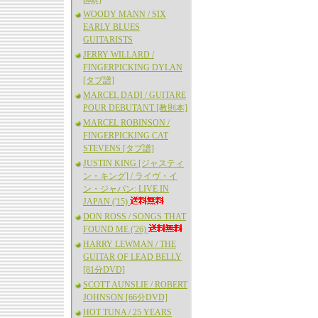
WOODY MANN / SIX
EARLY BLUES
GUITARISTS
JERRY WILLARD /
FINGERPICKING DYLAN
[タブ譜]
MARCEL DADI / GUITARE
POUR DEBUTANT [教則本]
MARCEL ROBINSON /
FINGERPICKING CAT
STEVENS [タブ譜]
JUSTIN KING [ジャスティ
ン・キング] / ライヴ・イ
ン・ジャパン: LIVE IN
JAPAN ('15)
DON ROSS / SONGS THAT
FOUND ME ('26)
HARRY LEWMAN / THE
GUITAR OF LEAD BELLY
[81分DVD]
SCOTT AUNSLIE / ROBERT
JOHNSON [66分DVD]
HOT TUNA / 25 YEARS