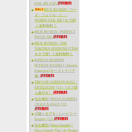
FAIL ME (CD)
RICK RUSKIN / ワー
ズ・フェイル・ミ－:
WORDS FAIL ME [タブ譜]
《 送料無料 》
RICK RUSKIN / PERFECT
PITCH ('06)
RICK RUSKIN / THE
TAKOMA SESSIONS [CD付
きタブ譜] 《 送料無料 》
KIERAN MURPHY
[KYRAN DANIEL] / Always,
Francesca [オーストラリア
盤]
TREVOR GORDON HALL /
ENTELECHY ('11) 《タブ譜
１曲付き》
住出勝則 [MASA SUMIDE]
/ HALF & HALF ('12)
川畑トモアキ / シーナリー:
Scenery ('12)
住出勝則 [Masa Sumide] /
Masa Sumide Plays the Beatles