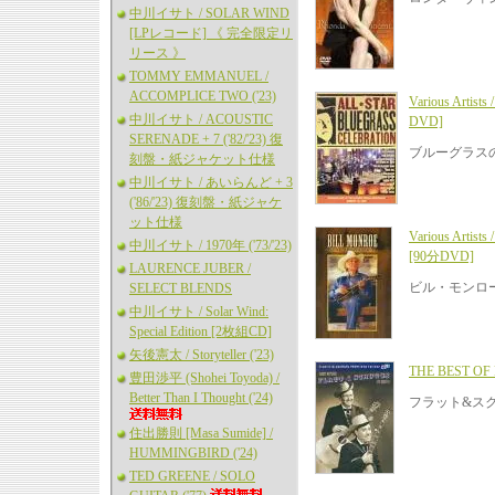
中川イサト / SOLAR WIND
[LPレコード] 《 完全限定リ
リース 》
TOMMY EMMANUEL /
ACCOMPLICE TWO ('23)
Various Arti
中川イサト / ACOUSTIC
DVD]
SERENADE + 7 ('82/'23) 復
ブルーグラス
刻盤・紙ジャケット仕様
中川イサト / あいらんど + 3
('86/'23) 復刻盤・紙ジャケ
ット仕様
Various Arti
中川イサト / 1970年 ('73/'23)
[90分DVD]
LAURENCE JUBER /
ビル・モンロ
SELECT BLENDS
中川イサト / Solar Wind:
Special Edition [2枚組CD]
矢後憲太 / Storyteller ('23)
THE BEST OF
豊田渉平 (Shohei Toyoda) /
Better Than I Thought ('24)
フラット&スク
住出勝則 [Masa Sumide] /
HUMMINGBIRD ('24)
TED GREENE / SOLO