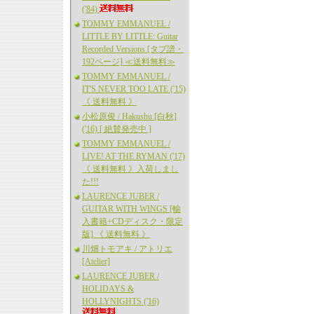
('84)
TOMMY EMMANUEL /
LITTLE BY LITTLE: Guitar
Recorded Versions [タブ譜・
192ページ] ≪送料無料≫
TOMMY EMMANUEL /
IT'S NEVER TOO LATE ('15)
《 送料無料 》
小松原俊 / Hakushu [白秋]
('16) [ 絶賛発売中 ]
TOMMY EMMANUEL /
LIVE! AT THE RYMAN ('17)
《 送料無料 》入荷しまし
た!!!
LAURENCE JUBER /
GUITAR WITH WINGS [輸
入書籍+CDディスク・限定
版] 《 送料無料 》
川畑トモアキ / アトリエ
[Atelier]
LAURENCE JUBER /
HOLIDAYS &
HOLLYNIGHTS ('16)