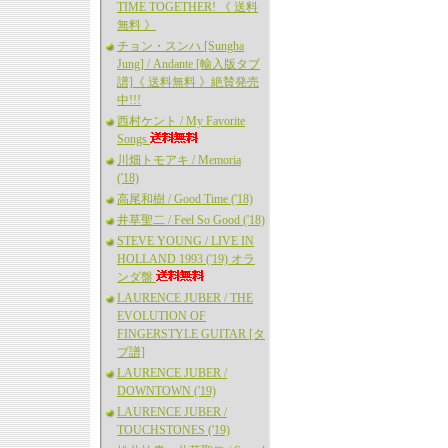
TIME TOGETHER! 《 送料
無料 》
チョン・スンハ [Sungha
Jung] / Andante [輸入版タブ
譜]《 送料無料 》絶賛発売
中!!!
西村ケント / My Favorite
Songs
川畑トモアキ / Memoria
('18)
高尾和樹 / Good Time ('18)
井草聖二 / Feel So Good ('18)
STEVE YOUNG / LIVE IN
HOLLAND 1993 ('19) オラ
ンダ盤
LAURENCE JUBER / THE
EVOLUTION OF
FINGERSTYLE GUITAR [タ
ブ譜]
LAURENCE JUBER /
DOWNTOWN ('19)
LAURENCE JUBER /
TOUCHSTONES ('19)