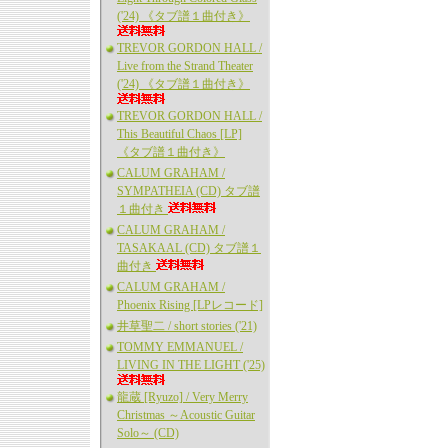
('24) 《タブ譜１曲付き》
TREVOR GORDON HALL /
Live from the Strand Theater
('24) 《タブ譜１曲付き》
TREVOR GORDON HALL /
This Beautiful Chaos [LP]
《タブ譜１曲付き》
CALUM GRAHAM /
SYMPATHEIA (CD) タブ譜
１曲付き
CALUM GRAHAM /
TASAKAAL (CD) タブ譜１
曲付き
CALUM GRAHAM /
Phoenix Rising [LPレコード]
井草聖二 / short stories ('21)
TOMMY EMMANUEL /
LIVING IN THE LIGHT ('25)
龍蔵 [Ryuzo] / Very Merry
Christmas ～Acoustic Guitar
Solo～ (CD)