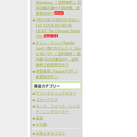
Monologue 《 送料無料 》日
本語解説書付き国内盤、絶
賛発売中!!!
TREVOR GORDON HALL /
LET YOUR HEART BE
LIGHT: The Christmas Album
('09)
チョン・スンハ [Sungha
Jung] / 僕の中のふたり: Two
of Me ('15) 《 送料無料 》国
内盤(日本語解説付)、送料
無料で絶賛発売中!!!
岸部眞明 / Passion [CD] 《
絶賛発売中 》
アコースティックギター
ブルーグラス
ロック、フォーク、シンガ
ー・ソングライター
楽器
その他
日本人ギタリスト