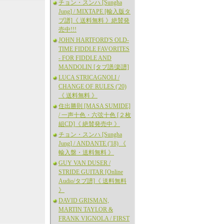
チョン・スンハ [Sungha
Jung] / MIXTAPE [輸入版タ
ブ譜]《 送料無料 》絶賛発
売中!!!
JOHN HARTFORD'S OLD-
TIME FIDDLE FAVORITES
- FOR FIDDLE AND
MANDOLIN [タブ譜/楽譜]
LUCA STRICAGNOLI /
CHANGE OF RULES ('20)
《 送料無料 》
住出勝則 [MASA SUMIDE]
/ 一声十色・六弦十色 [２枚
組CD]《 絶賛発売中 》
チョン・スンハ [Sungha
Jung] / ANDANTE ('18) 《
輸入盤・送料無料 》
GUY VAN DUSER /
STRIDE GUITAR [Online
Audio/タブ譜]《 送料無料
》
DAVID GRISMAN,
MARTIN TAYLOR &
FRANK VIGNOLA / FIRST