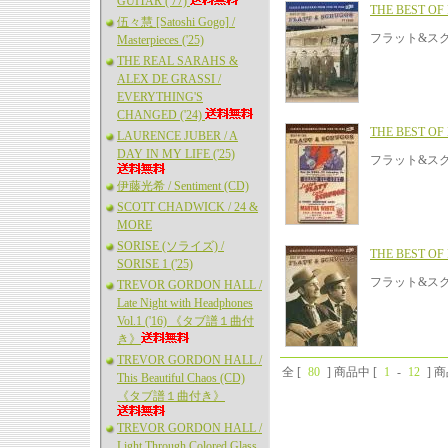
GUITAR ('77)
THE BEST OF
伍々慧 [Satoshi Gogo] /
フラット&スク
Masterpieces ('25)
THE REAL SARAHS &
ALEX DE GRASSI /
EVERYTHING'S
CHANGED ('24)
THE BEST OF
LAURENCE JUBER / A
DAY IN MY LIFE ('25)
フラット&スク
伊藤光希 / Sentiment (CD)
SCOTT CHADWICK / 24 &
MORE
SORISE (ソライズ) /
THE BEST OF
SORISE 1 ('25)
フラット&スク
TREVOR GORDON HALL /
Late Night with Headphones
Vol.1 ('16) 《タブ譜１曲付
き》
TREVOR GORDON HALL /
全 [
80
] 商品中 [
1
-
12
] 
This Beautiful Chaos (CD)
《タブ譜１曲付き》
TREVOR GORDON HALL /
Light Through Colored Glass