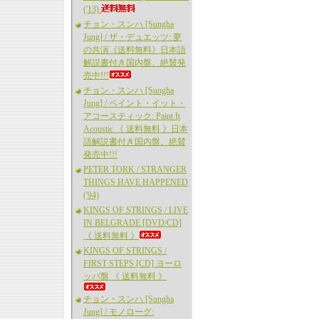
('13)
チョン・スンハ [Sungha
Jung] / ザ・デュエッツ: 夢
の共演《送料無料》日本語
解説書付き国内盤、絶賛発
売中!!!
チョン・スンハ [Sungha
Jung] / ペイント・イット・
アコースティック: Paint It
Acoustic 《 送料無料 》日本
語解説書付き国内盤、絶賛
発売中!!!
PETER TORK / STRANGER
THINGS HAVE HAPPENED
('94)
KINGS OF STRINGS / LIVE
IN BELGRADE [DVD/CD]
《 送料無料 》
KINGS OF STRINGS /
FIRST STEPS [CD] ヨーロ
ッパ盤 《 送料無料 》
チョン・スンハ [Sungha
Jung] / モノローグ: