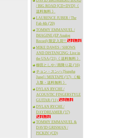
DAVID BROMBERG BAND
/ BIG ROAD [CD+DVD]《
送料無料 》
LAURENCE JUBER / The
Fab 4th ('20)
TOMMY EMMANUEL /
IMAGINE (EP Analog
Record) 限定入荷!!
MIKE DAWES / SHOWS
AND DISTANCING: Live in
the USA ('21)《 送料無料 》
柳田としや / 雨降り花 ('16)
チョン・スンハ [Sungha
Jung] / MIXTAPE ('17) 《 輸
入盤・送料無料 》
DYLAN RYCHE /
ACOUSTIC FINGERSTYLE
GUITAR ('11)
DYLAN RYCHE /
DAYDREAMER ('17)
TOMMY EMMANUEL &
DAVID GRISMAN /
PICKIN' (CD)