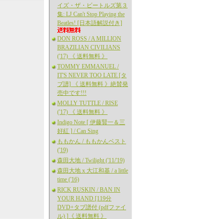
イズ・ザ・ビートルズ第３
集: LJ Can't Stop Playing the
Beatles! [日本語解説付き]
DON ROSS / A MILLION
BRAZILIAN CIVILIANS
('17) 《 送料無料 》
TOMMY EMMANUEL /
IT'S NEVER TOO LATE [タ
ブ譜] 《 送料無料 》絶賛発
売中です!!!
MOLLY TUTTLE / RISE
('17) 《 送料無料 》
Indigo Note [ 伊藤賢一＆三
好紅 ] / Can Sing
ももかん / ももかんベスト
('19)
森田大地 / Twilight ('11/'19)
森田大地 x 大江和基 / a little
time ('16)
RICK RUSKIN / BAN IN
YOUR HAND [119分
DVD+タブ譜付 (pdfファイ
ル) ]《 送料無料 》