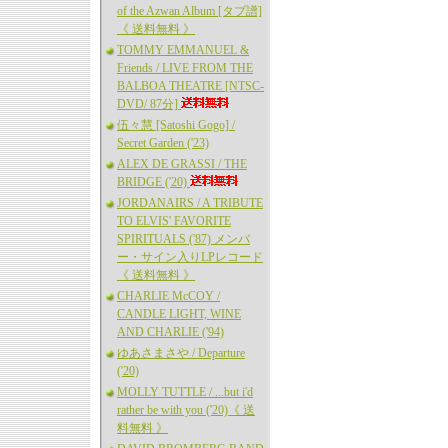
of the Azwan Album [タブ譜]
《 送料無料 》
TOMMY EMMANUEL &
Friends / LIVE FROM THE
BALBOA THEATRE [NTSC-
DVD/ 87分]
伍々慧 [Satoshi Gogo] /
Secret Garden ('23)
ALEX DE GRASSI / THE
BRIDGE ('20)
JORDANAIRS / A TRIBUTE
TO ELVIS' FAVORITE
SPIRITUALS ('87) メンバ
ー・サイン入りLPレコード
《 送料無料 》
CHARLIE McCOY /
CANDLE LIGHT, WINE
AND CHARLIE ('94)
ゆあさまさや / Departure
('20)
MOLLY TUTTLE / ...but i'd
rather be with you ('20)《 送
料無料 》