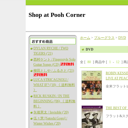
Shop at Pooh Corner
ホーム
>
ブルーグラス
>
DVD
DYLAN RYCHE / TWO
DVD
TIGERS ('21)
西村ケント / Fingerstyle Solo
全 [
80
] 商品中 [
1
-
12
] 
Guitar Songs (CD)
柳田としや / ふるさと ('21)
ROBIN KESSI
LIVE AT PEA
LUCA STRICAGNOLI /
WHAT IF? ('18) 《 送料無料
全米フラットピ
》
RICK RUSKIN / IN THE
BEGINNING ('06) 《 送料無
料 》
THE BEST OF
矢後憲太 / Invisible ('20)
フラット&スク
伍々慧 [Satoshi Gogo] /
Winter Wishes ('20)