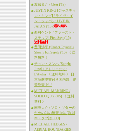
渡辺良介 / Clear ('19)
JUSTIN KING [ジャスティ
ン・キング] / ライヴ・イ
ン・ジャパン: LIVE IN
JAPAN ('15)
西村ケント / ファースト・
ステップ: First Step ('15)
豊田渉平 (Shohei Toyoda) /
Slowly but Surely ('16) 《 送
料無料 》
チョン・スンハ [Sungha
Jung] / アトリエにて:
L'Atelier 《 送料無料 》 日
本語解説書付き国内盤、絶
賛発売中!!!
MICHAEL MANRING /
SOLILOQUY ('05) 《 送料
無料 》
南澤大介 / ソロ・ギターの
ための24の練習曲集 [教則
本・タブ譜+CD]
MICHAEL HEDGES /
AERIAL BOUNDARIES