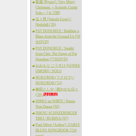
龍蔵 [Ryuzo] / Very Merry
Christmas ～Acoustic Guitar
Solo～ [タブ譜]
伍々慧 [Satoshi Gogo] /
Nightfall ('20)
PAT DONOHUE / Building a
Blues from the Ground Up [59
分DVD]
PAT DONOHUE / Stealin'
from Chet: The Songs of Pat
Donohue [77分DVD]
おおもり ごうすけ [GOSKE
OMORI] / SOLO
HUKUROH (フクロウ) /
HUKUROH ('13)
柳田としや / 穏やかな日々
('26)
DIRKS un WIRTZ / Danza
Non Danza ('02)
DIKNU SCHNEEBERGER
TRIO / RUBINA ('07)
Paul Oliver [Author] / EARLY
BLUES SONGBOOK [224
page]