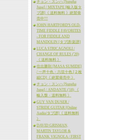
チョン・スンハ [Sungha
Jung] / MIXTAPE [輸入版タ
ブ譜]《 送料無料 》絶賛発
売中!!!
JOHN HARTFORD'S OLD-
TIME FIDDLE FAVORITES
- FOR FIDDLE AND
MANDOLIN [タブ譜/楽譜]
LUCA STRICAGNOLI /
CHANGE OF RULES ('20)
《 送料無料 》
住出勝則 [MASA SUMIDE]
/ 一声十色・六弦十色 [２枚
組CD]《 絶賛発売中 》
チョン・スンハ [Sungha
Jung] / ANDANTE ('18) 《
輸入盤・送料無料 》
GUY VAN DUSER /
STRIDE GUITAR [Online
Audio/タブ譜]《 送料無料
》
DAVID GRISMAN,
MARTIN TAYLOR &
FRANK VIGNOLA / FIRST