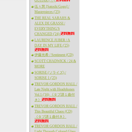
GUITAR ('77)
伍々慧 [Satoshi Gogo] /
Masterpieces ('25)
THE REAL SARAHS &
ALEX DE GRASSI /
EVERYTHING'S
CHANGED ('24)
LAURENCE JUBER / A
DAY IN MY LIFE ('25)
伊藤光希 / Sentiment (CD)
SCOTT CHADWICK / 24 &
MORE
SORISE (ソライズ) /
SORISE 1 ('25)
TREVOR GORDON HALL /
Late Night with Headphones
Vol.1 ('16) 《タブ譜１曲付
き》
TREVOR GORDON HALL /
This Beautiful Chaos (CD)
《タブ譜１曲付き》
TREVOR GORDON HALL /
Light Through Colored Glass