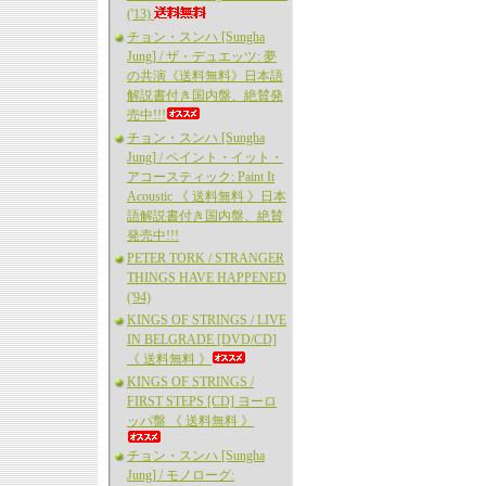
('13)
チョン・スンハ [Sungha
Jung] / ザ・デュエッツ: 夢
の共演《送料無料》日本語
解説書付き国内盤、絶賛発
売中!!!
チョン・スンハ [Sungha
Jung] / ペイント・イット・
アコースティック: Paint It
Acoustic 《 送料無料 》日本
語解説書付き国内盤、絶賛
発売中!!!
PETER TORK / STRANGER
THINGS HAVE HAPPENED
('94)
KINGS OF STRINGS / LIVE
IN BELGRADE [DVD/CD]
《 送料無料 》
KINGS OF STRINGS /
FIRST STEPS [CD] ヨーロ
ッパ盤 《 送料無料 》
チョン・スンハ [Sungha
Jung] / モノローグ: