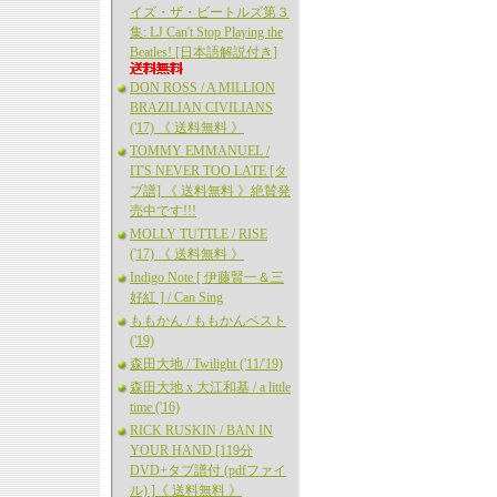
イズ・ザ・ビートルズ第３
集: LJ Can't Stop Playing the
Beatles! [日本語解説付き]
DON ROSS / A MILLION
BRAZILIAN CIVILIANS
('17) 《 送料無料 》
TOMMY EMMANUEL /
IT'S NEVER TOO LATE [タ
ブ譜] 《 送料無料 》絶賛発
売中です!!!
MOLLY TUTTLE / RISE
('17) 《 送料無料 》
Indigo Note [ 伊藤賢一＆三
好紅 ] / Can Sing
ももかん / ももかんベスト
('19)
森田大地 / Twilight ('11/'19)
森田大地 x 大江和基 / a little
time ('16)
RICK RUSKIN / BAN IN
YOUR HAND [119分
DVD+タブ譜付 (pdfファイ
ル) ]《 送料無料 》