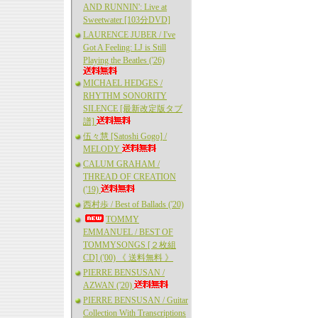
AND RUNNIN': Live at
Sweetwater [103分DVD]
LAURENCE JUBER / I've
Got A Feeling: LJ is Still
Playing the Beatles ('26)
MICHAEL HEDGES /
RHYTHM SONORITY
SILENCE [最新改定版タブ
譜]
伍々慧 [Satoshi Gogo] /
MELODY
CALUM GRAHAM /
THREAD OF CREATION
('19)
西村歩 / Best of Ballads ('20)
TOMMY
EMMANUEL / BEST OF
TOMMYSONGS [２枚組
CD] ('00) 《 送料無料 》
PIERRE BENSUSAN /
AZWAN ('20)
PIERRE BENSUSAN / Guitar
Collection With Transcriptions