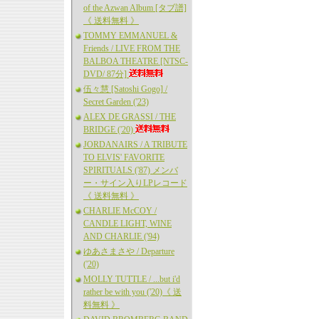
of the Azwan Album [タブ譜]
《 送料無料 》
TOMMY EMMANUEL &
Friends / LIVE FROM THE
BALBOA THEATRE [NTSC-
DVD/ 87分]
伍々慧 [Satoshi Gogo] /
Secret Garden ('23)
ALEX DE GRASSI / THE
BRIDGE ('20)
JORDANAIRS / A TRIBUTE
TO ELVIS' FAVORITE
SPIRITUALS ('87) メンバ
ー・サイン入りLPレコード
《 送料無料 》
CHARLIE McCOY /
CANDLE LIGHT, WINE
AND CHARLIE ('94)
ゆあさまさや / Departure
('20)
MOLLY TUTTLE / ...but i'd
rather be with you ('20)《 送
料無料 》