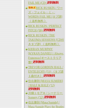
FAIL ME (CD)
RICK RUSKIN / ワー
ズ・フェイル・ミ－:
WORDS FAIL ME [タブ譜]
《 送料無料 》
RICK RUSKIN / PERFECT
PITCH ('06)
RICK RUSKIN / THE
TAKOMA SESSIONS [CD付
きタブ譜] 《 送料無料 》
KIERAN MURPHY
[KYRAN DANIEL] / Always,
Francesca [オーストラリア
盤]
TREVOR GORDON HALL /
ENTELECHY ('11) 《タブ譜
１曲付き》
住出勝則 [MASA SUMIDE]
/ HALF & HALF ('12)
川畑トモアキ / シーナリー:
Scenery ('12)
住出勝則 [Masa Sumide] /
Masa Sumide Plays the Beatles