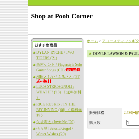
Shop at Pooh Corner
ホーム
>
アコースティックギ
DYLAN RYCHE / TWO
DOYLE LAWSON & PAUL W
TIGERS ('21)
西村ケント / Fingerstyle Solo
Guitar Songs (CD)
柳田としや / ふるさと ('21)
LUCA STRICAGNOLI /
WHAT IF? ('18) 《 送料無料
》
RICK RUSKIN / IN THE
BEGINNING ('06) 《 送料無
販売価格
2,480円
料 》
矢後憲太 / Invisible ('20)
購入数
伍々慧 [Satoshi Gogo] /
Winter Wishes ('20)