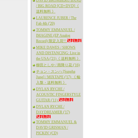
DAVID BROMBERG BAND
/ BIG ROAD [CD+DVD]《
送料無料 》
LAURENCE JUBER / The
Fab 4th ('20)
TOMMY EMMANUEL /
IMAGINE (EP Analog
Record) 限定入荷!!
MIKE DAWES / SHOWS
AND DISTANCING: Live in
the USA ('21)《 送料無料 》
柳田としや / 雨降り花 ('16)
チョン・スンハ [Sungha
Jung] / MIXTAPE ('17) 《 輸
入盤・送料無料 》
DYLAN RYCHE /
ACOUSTIC FINGERSTYLE
GUITAR ('11)
DYLAN RYCHE /
DAYDREAMER ('17)
TOMMY EMMANUEL &
DAVID GRISMAN /
PICKIN' (CD)