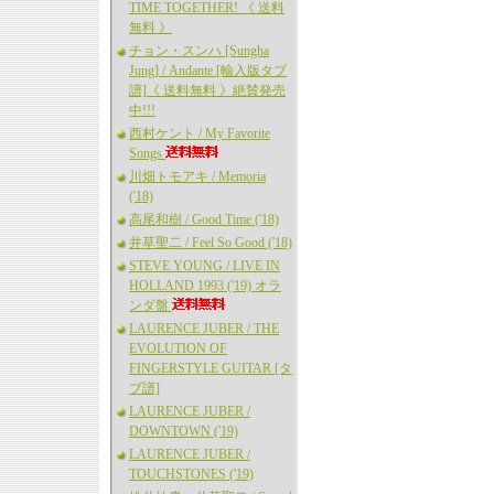
TIME TOGETHER! 《 送料
無料 》
チョン・スンハ [Sungha
Jung] / Andante [輸入版タブ
譜]《 送料無料 》絶賛発売
中!!!
西村ケント / My Favorite
Songs
川畑トモアキ / Memoria
('18)
高尾和樹 / Good Time ('18)
井草聖二 / Feel So Good ('18)
STEVE YOUNG / LIVE IN
HOLLAND 1993 ('19) オラ
ンダ盤
LAURENCE JUBER / THE
EVOLUTION OF
FINGERSTYLE GUITAR [タ
ブ譜]
LAURENCE JUBER /
DOWNTOWN ('19)
LAURENCE JUBER /
TOUCHSTONES ('19)