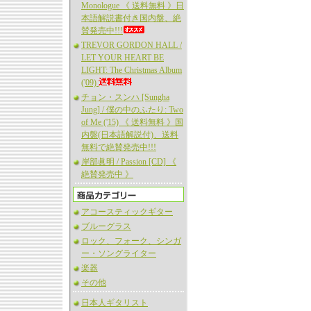
Monologue 《 送料無料 》日
本語解説書付き国内盤、絶
賛発売中!!!
TREVOR GORDON HALL /
LET YOUR HEART BE
LIGHT: The Christmas Album
('09)
チョン・スンハ [Sungha
Jung] / 僕の中のふたり: Two
of Me ('15) 《 送料無料 》国
内盤(日本語解説付)、送料
無料で絶賛発売中!!!
岸部眞明 / Passion [CD] 《
絶賛発売中 》
アコースティックギター
ブルーグラス
ロック、フォーク、シンガ
ー・ソングライター
楽器
その他
日本人ギタリスト