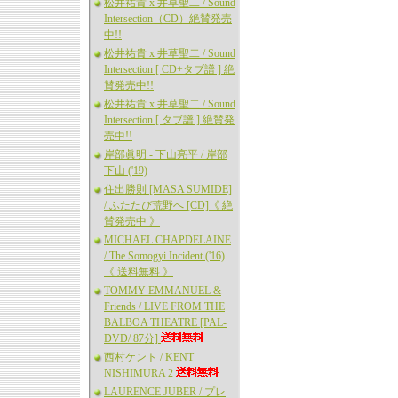
松井祐貴 x 井草聖二 / Sound
Intersection（CD）絶賛発売
中!!
松井祐貴 x 井草聖二 / Sound
Intersection [ CD+タブ譜 ] 絶
賛発売中!!
松井祐貴 x 井草聖二 / Sound
Intersection [ タブ譜 ] 絶賛発
売中!!
岸部眞明 - 下山亮平 / 岸部
下山 ('19)
住出勝則 [MASA SUMIDE]
/ ふたたび荒野へ [CD]《 絶
賛発売中 》
MICHAEL CHAPDELAINE
/ The Somogyi Incident ('16)
《 送料無料 》
TOMMY EMMANUEL &
Friends / LIVE FROM THE
BALBOA THEATRE [PAL-
DVD/ 87分]
西村ケント / KENT
NISHIMURA 2
LAURENCE JUBER / プレ