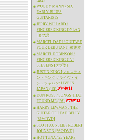
WOODY MANN / SIX
EARLY BLUES
GUITARISTS
JERRY WILLARD /
FINGERPICKING DYLAN
[タブ譜]
MARCEL DADI / GUITARE
POUR DEBUTANT [教則本]
MARCEL ROBINSON /
FINGERPICKING CAT
STEVENS [タブ譜]
JUSTIN KING [ジャスティ
ン・キング] / ライヴ・イ
ン・ジャパン: LIVE IN
JAPAN ('15)
DON ROSS / SONGS THAT
FOUND ME ('26)
HARRY LEWMAN / THE
GUITAR OF LEAD BELLY
[81分DVD]
SCOTT AUNSLIE / ROBERT
JOHNSON [66分DVD]
HOT TUNA / 25 YEARS