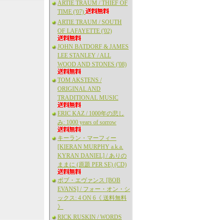
ARTIE TRAUM / THIEF OF
TIME ('07)
ARTIE TRAUM / SOUTH
OF LAFAYETTE ('02)
JOHN BATDORF & JAMES
LEE STANLEY / ALL
WOOD AND STONES ('08)
TOM AKSTENS /
ORIGINAL AND
TRADITIONAL MUSIC
ERIC KAZ / 1000年の悲し
み: 1000 years of sorrow
キーラン・マーフィー
[KIERAN MURPHY a.k.a.
KYRAN DANIEL] / ありの
ままに (原題 PER SE) (CD)
ボブ・エヴァンス [BOB
EVANS] / フォー・オン・シ
ックス: 4 ON 6《 送料無料
》
RICK RUSKIN / WORDS