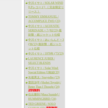
中川イサト / SOLAR WIND
[LPレコード] 《 完全限定リ
リース 》
TOMMY EMMANUEL /
ACCOMPLICE TWO ('23)
中川イサト / ACOUSTIC
SERENADE + 7 ('82/'23) 復
刻盤・紙ジャケット仕様
中川イサト / あいらんど + 3
('86/'23) 復刻盤・紙ジャケ
ット仕様
中川イサト / 1970年 ('73/'23)
LAURENCE JUBER /
SELECT BLENDS
中川イサト / Solar Wind:
Special Edition [2枚組CD]
矢後憲太 / Storyteller ('23)
豊田渉平 (Shohei Toyoda) /
Better Than I Thought ('24)
住出勝則 [Masa Sumide] /
HUMMINGBIRD ('24)
TED GREENE / SOLO