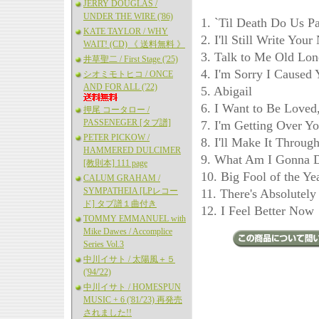
JERRY DOUGLAS /
UNDER THE WIRE ('86)
1. `Til Death Do Us Pa
KATE TAYLOR / WHY
2. I'll Still Write You
WAIT! (CD) 《 送料無料 》
3. Talk to Me Old Lo
井草聖二 / First Stage ('25)
4. I'm Sorry I Caused 
シオミモトヒコ / ONCE
AND FOR ALL ('22)
5. Abigail
6. I Want to Be Loved
押尾 コータロー /
PASSENEGER [タブ譜]
7. I'm Getting Over Y
PETER PICKOW /
8. I'll Make It Throug
HAMMERED DULCIMER
9. What Am I Gonna D
[教則本] 111 page
10. Big Fool of the Ye
CALUM GRAHAM /
SYMPATHEIA [LPレコー
11. There's Absolutel
ド] タブ譜１曲付き
12. I Feel Better Now
TOMMY EMMANUEL with
Mike Dawes / Accomplice
Series Vol.3
中川イサト / 太陽風＋５
('94/'22)
中川イサト / HOMESPUN
MUSIC + 6 ('81/'23) 再発売
されました!!