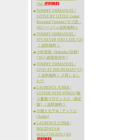
('84)
TOMMY EMMANUEL /
LITTLE BY LITTLE: Guitar
Recorded Versions [タブ譜・
192ページ] ≪送料無料≫
TOMMY EMMANUEL /
IT'S NEVER TOO LATE ('15)
《 送料無料 》
小松原俊 / Hakushu [白秋]
('16) [ 絶賛発売中 ]
TOMMY EMMANUEL /
LIVE! AT THE RYMAN ('17)
《 送料無料 》入荷しまし
た!!!
LAURENCE JUBER /
GUITAR WITH WINGS [輸
入書籍+CDディスク・限定
版] 《 送料無料 》
川畑トモアキ / アトリエ
[Atelier]
LAURENCE JUBER /
HOLIDAYS &
HOLLYNIGHTS ('16)