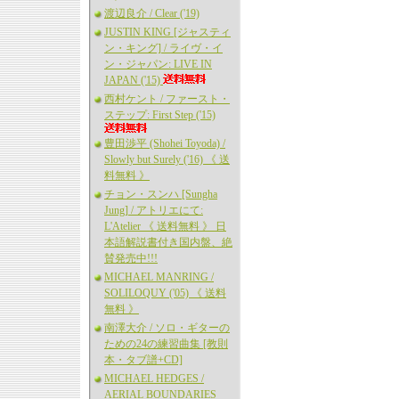
渡辺良介 / Clear ('19)
JUSTIN KING [ジャスティ
ン・キング] / ライヴ・イ
ン・ジャパン: LIVE IN
JAPAN ('15)
西村ケント / ファースト・
ステップ: First Step ('15)
豊田渉平 (Shohei Toyoda) /
Slowly but Surely ('16) 《 送
料無料 》
チョン・スンハ [Sungha
Jung] / アトリエにて:
L'Atelier 《 送料無料 》 日
本語解説書付き国内盤、絶
賛発売中!!!
MICHAEL MANRING /
SOLILOQUY ('05) 《 送料
無料 》
南澤大介 / ソロ・ギターの
ための24の練習曲集 [教則
本・タブ譜+CD]
MICHAEL HEDGES /
AERIAL BOUNDARIES