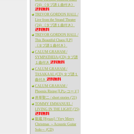
('24) 《タブ譜１曲付き》
TREVOR GORDON HALL /
Live from the Strand Theater
('24) 《タブ譜１曲付き》
TREVOR GORDON HALL /
This Beautiful Chaos [LP]
《タブ譜１曲付き》
CALUM GRAHAM /
SYMPATHEIA (CD) タブ譜
１曲付き
CALUM GRAHAM /
TASAKAAL (CD) タブ譜１
曲付き
CALUM GRAHAM /
Phoenix Rising [LPレコード]
井草聖二 / short stories ('21)
TOMMY EMMANUEL /
LIVING IN THE LIGHT ('25)
龍蔵 [Ryuzo] / Very Merry
Christmas ～Acoustic Guitar
Solo～ (CD)