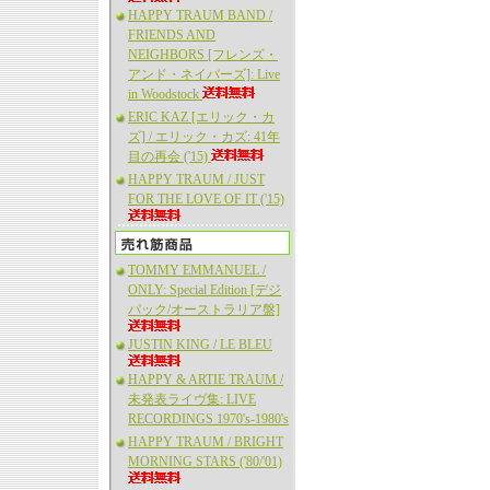
HAPPY TRAUM BAND /
FRIENDS AND
NEIGHBORS [フレンズ・
アンド・ネイバーズ]: Live
in Woodstock
ERIC KAZ [エリック・カ
ズ] / エリック・カズ: 41年
目の再会 ('15)
HAPPY TRAUM / JUST
FOR THE LOVE OF IT ('15)
TOMMY EMMANUEL /
ONLY: Special Edition [デジ
パック/オーストラリア盤]
JUSTIN KING / LE BLEU
HAPPY & ARTIE TRAUM /
未発表ライヴ集: LIVE
RECORDINGS 1970's-1980's
HAPPY TRAUM / BRIGHT
MORNING STARS ('80/'01)