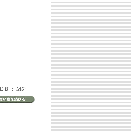
B ： M5]