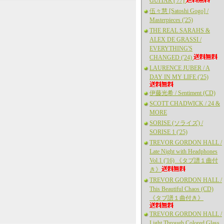
GUITAR ('77)
伍々慧 [Satoshi Gogo] /
Masterpieces ('25)
THE REAL SARAHS &
ALEX DE GRASSI /
EVERYTHING'S
CHANGED ('24)
LAURENCE JUBER / A
DAY IN MY LIFE ('25)
伊藤光希 / Sentiment (CD)
SCOTT CHADWICK / 24 &
MORE
SORISE (ソライズ) /
SORISE 1 ('25)
TREVOR GORDON HALL /
Late Night with Headphones
Vol.1 ('16) 《タブ譜１曲付
き》
TREVOR GORDON HALL /
This Beautiful Chaos (CD)
《タブ譜１曲付き》
TREVOR GORDON HALL /
Light Through Colored Glass