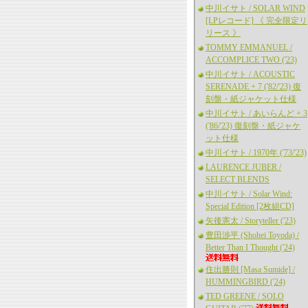
中川イサト / SOLAR WIND
[LPレコード] 《 完全限定リ
リース 》
TOMMY EMMANUEL /
ACCOMPLICE TWO ('23)
中川イサト / ACOUSTIC
SERENADE + 7 ('82/'23) 復
刻盤・紙ジャケット仕様
中川イサト / あいらんど + 3
('86/'23) 復刻盤・紙ジャケ
ット仕様
中川イサト / 1970年 ('73/'23)
LAURENCE JUBER /
SELECT BLENDS
中川イサト / Solar Wind:
Special Edition [2枚組CD]
矢後憲太 / Storyteller ('23)
豊田渉平 (Shohei Toyoda) /
Better Than I Thought ('24)
住出勝則 [Masa Sumide] /
HUMMINGBIRD ('24)
TED GREENE / SOLO