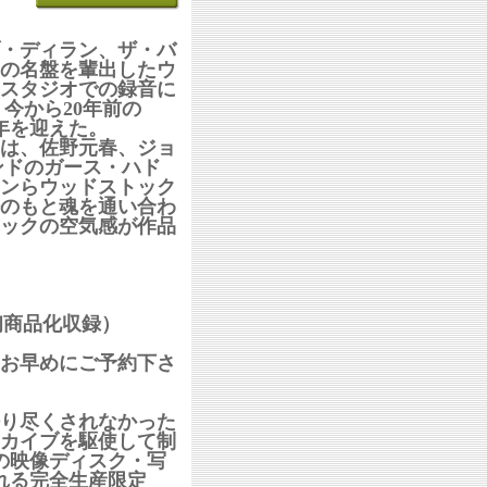
・ディラン、ザ・バ
の名盤を輩出したウ
スタジオでの録音に
、今から20年前の
0年を迎えた。
ムは、佐野元春、ジョ
・バンドのガース・ハド
ンらウッドストック
のもと魂を通い合わ
ックの空気感が作品
」初商品化収録）
お早めにご予約下さ
語り尽くされなかった
カイブを駆使して制
の映像ディスク・写
れる完全生産限定