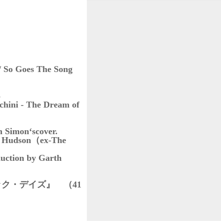
oes The Song
3
- The Dream of
 Simon‘scover.
h Hudson（ex-The
uction by Garth
ク・デイズ』 （41