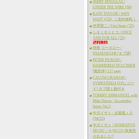
JERRY DOUGLAS /
UNDER THE WIRE ('86)
KATE TAYLOR / WHY
WAIT! (CD) 《 送料無料 》
井草聖二 / First Stage ('25)
シオミモトヒコ / ONCE
AND FOR ALL ('22)
押尾 コータロー /
PASSENEGER [タブ譜]
PETER PICKOW /
HAMMERED DULCIMER
[教則本] 111 page
CALUM GRAHAM /
SYMPATHEIA [LPレコー
ド] タブ譜１曲付き
TOMMY EMMANUEL with
Mike Dawes / Accomplice
Series Vol.3
中川イサト / 太陽風＋５
('94/'22)
中川イサト / HOMESPUN
MUSIC + 6 ('81/'23) 再発売
されました!!