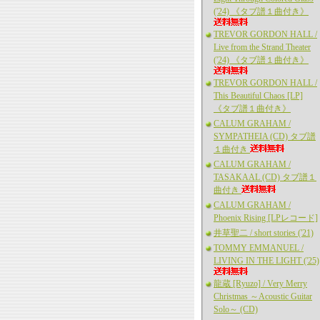
('24) 《タブ譜１曲付き》
TREVOR GORDON HALL /
Live from the Strand Theater
('24) 《タブ譜１曲付き》
TREVOR GORDON HALL /
This Beautiful Chaos [LP]
《タブ譜１曲付き》
CALUM GRAHAM /
SYMPATHEIA (CD) タブ譜
１曲付き
CALUM GRAHAM /
TASAKAAL (CD) タブ譜１
曲付き
CALUM GRAHAM /
Phoenix Rising [LPレコード]
井草聖二 / short stories ('21)
TOMMY EMMANUEL /
LIVING IN THE LIGHT ('25)
龍蔵 [Ryuzo] / Very Merry
Christmas ～Acoustic Guitar
Solo～ (CD)