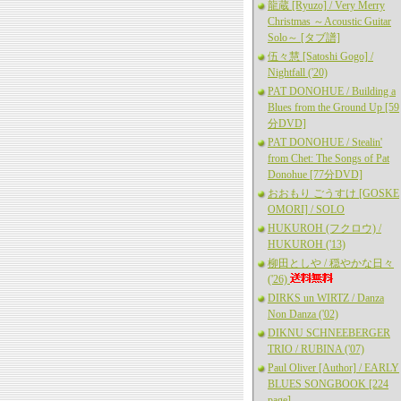
龍蔵 [Ryuzo] / Very Merry
Christmas ～Acoustic Guitar
Solo～ [タブ譜]
伍々慧 [Satoshi Gogo] /
Nightfall ('20)
PAT DONOHUE / Building a
Blues from the Ground Up [59
分DVD]
PAT DONOHUE / Stealin'
from Chet: The Songs of Pat
Donohue [77分DVD]
おおもり ごうすけ [GOSKE
OMORI] / SOLO
HUKUROH (フクロウ) /
HUKUROH ('13)
柳田としや / 穏やかな日々
('26)
DIRKS un WIRTZ / Danza
Non Danza ('02)
DIKNU SCHNEEBERGER
TRIO / RUBINA ('07)
Paul Oliver [Author] / EARLY
BLUES SONGBOOK [224
page]