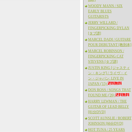
WOODY MANN / SIX
EARLY BLUES
GUITARISTS
JERRY WILLARD /
FINGERPICKING DYLAN
[タブ譜]
MARCEL DADI / GUITARE
POUR DEBUTANT [教則本]
MARCEL ROBINSON /
FINGERPICKING CAT
STEVENS [タブ譜]
JUSTIN KING [ジャスティ
ン・キング] / ライヴ・イ
ン・ジャパン: LIVE IN
JAPAN ('15)
DON ROSS / SONGS THAT
FOUND ME ('26)
HARRY LEWMAN / THE
GUITAR OF LEAD BELLY
[81分DVD]
SCOTT AUNSLIE / ROBERT
JOHNSON [66分DVD]
HOT TUNA / 25 YEARS