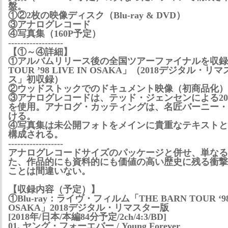
盤。
①②2枚の映像ディスク（Blu-ray & DVD）
③アナログレコード
④写真集（160P予定）
------------------
【①～④詳細】
①アルバムリリース後の全国ツアーファイナルを収録した
TOUR ’98 LIVE IN OSAKA」（2018デジタル
ス」初収録）
②ウッドストックでのドキュメント映像（初商品化）
③アナログレコードは、テッド・ジェンセンによる20
を使用。アナログ・カッティングは、名匠バーニー・
ける。
④写真集は未公開フォトをメインに貴重なテキストと
構成される。
------------------
アナログレコードサイズのパッケージと併せ、単なる
た、作品的にも資料的にも価値の高い歴史に残る衝撃
ことは間違いない。
【収録内容（予定）】
①Blu-ray：ライヴ・フィルム「THE BARN TOUR ‘98 
OSAKA」2018デジタル・リマスター版
[2018年/日本/本編84分予定/2ch/4:3/BD]
01. ヤング・フォーエバー / Young Forever