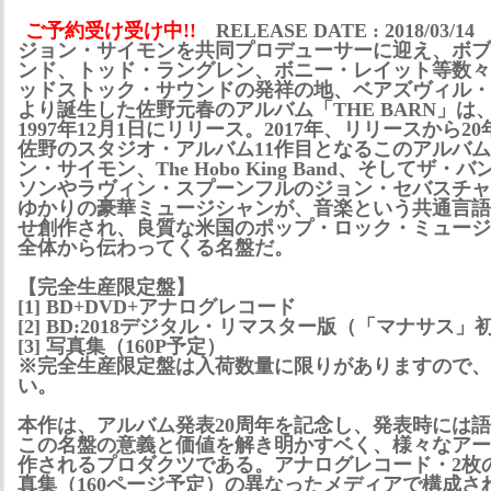
ご予約受け受け中!!
RELEASE DATE : 2018/03/14
ジョン・サイモンを共同プロデューサーに迎え、ボブ
ンド、トッド・ラングレン、ボニー・レイット等数々
ッドストック・サウンドの発祥の地、ベアズヴィル・
より誕生した佐野元春のアルバム「THE BARN」は
1997年12月1日にリリース。2017年、リリースから2
佐野のスタジオ・アルバム11作目となるこのアルバ
ン・サイモン、The Hobo King Band、そしてザ
ソンやラヴィン・スプーンフルのジョン・セバスチャ
ゆかりの豪華ミュージシャンが、音楽という共通言語
せ創作され、良質な米国のポップ・ロック・ミュージ
全体から伝わってくる名盤だ。
【完全生産限定盤】
[1] BD+DVD+アナログレコード
[2] BD:2018デジタル・リマスター版（「マナサス
[3] 写真集（160P予定）
※完全生産限定盤は入荷数量に限りがありますので、
い。
本作は、アルバム発表20周年を記念し、発表時には
この名盤の意義と価値を解き明かすベく、様々なアー
作されるプロダクツである。アナログレコード・2枚
真集（160ページ予定）の異なったメディアで構成さ