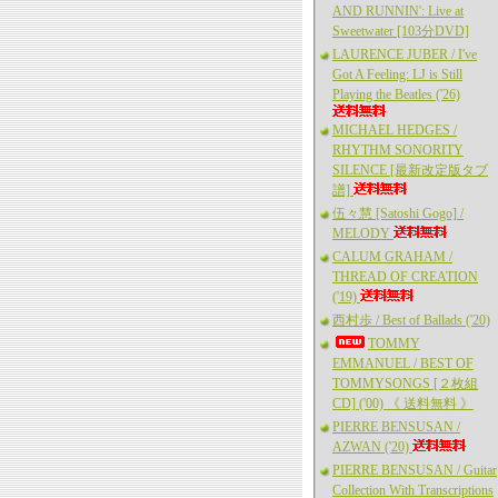
AND RUNNIN': Live at
Sweetwater [103分DVD]
LAURENCE JUBER / I've
Got A Feeling: LJ is Still
Playing the Beatles ('26)
MICHAEL HEDGES /
RHYTHM SONORITY
SILENCE [最新改定版タブ
譜]
伍々慧 [Satoshi Gogo] /
MELODY
CALUM GRAHAM /
THREAD OF CREATION
('19)
西村歩 / Best of Ballads ('20)
TOMMY
EMMANUEL / BEST OF
TOMMYSONGS [２枚組
CD] ('00) 《 送料無料 》
PIERRE BENSUSAN /
AZWAN ('20)
PIERRE BENSUSAN / Guitar
Collection With Transcriptions