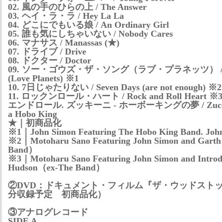
02. 風の手のひらの上 / The Answer
03. ヘイ・ラ・ラ / Hey La La
04. どこにでもいる娘 / An Ordinary Girl
05. 誰も気にしちゃいない / Nobody Cares
06. マナサス / Manassas (★)
07. ドライブ / Drive
08. ドクター / Doctor
09. ソー・ゴウズ・ザ・ソング（ラブ・プラネッツ） / So G
(Love Planets) ※1
10. 7日じゃたりない / Seven Days (are not enough) ※2
11. ロックンロール・ハート / Rock and Roll Heart ※
エンドロール. ズッキーニ - ホーボーキングの夢 / Zucchini 
a Hobo King
★｜初商品化
※1｜John Simon Featuring The Hobo King Band. John
※2｜Motoharu Sano Featuring John Simon and Gart
Band）
※3｜Motoharu Sano Featuring John Simon and Introd
Hudson（ex-The Band）
②DVD：ドキュメント・フィルム『ザ・ウッドストッ
分収録予定 初商品化）
③アナログレコード
SIDE A