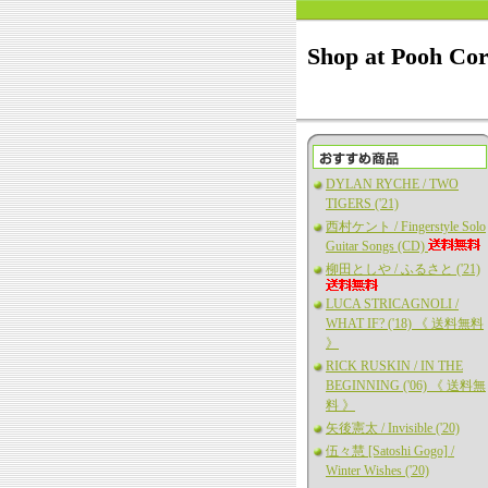
Shop at Pooh Co
DYLAN RYCHE / TWO
TIGERS ('21)
西村ケント / Fingerstyle Solo
Guitar Songs (CD)
柳田としや / ふるさと ('21)
LUCA STRICAGNOLI /
WHAT IF? ('18) 《 送料無料
》
RICK RUSKIN / IN THE
BEGINNING ('06) 《 送料無
料 》
矢後憲太 / Invisible ('20)
伍々慧 [Satoshi Gogo] /
Winter Wishes ('20)