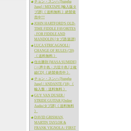
チョン・スンハ [Sungha
Jung] / MIXTAPE [輸入版タ
ブ譜]《 送料無料 》絶賛発
売中!!!
JOHN HARTFORD'S OLD-
TIME FIDDLE FAVORITES
- FOR FIDDLE AND
MANDOLIN [タブ譜/楽譜]
LUCA STRICAGNOLI /
CHANGE OF RULES ('20)
《 送料無料 》
住出勝則 [MASA SUMIDE]
/ 一声十色・六弦十色 [２枚
組CD]《 絶賛発売中 》
チョン・スンハ [Sungha
Jung] / ANDANTE ('18) 《
輸入盤・送料無料 》
GUY VAN DUSER /
STRIDE GUITAR [Online
Audio/タブ譜]《 送料無料
》
DAVID GRISMAN,
MARTIN TAYLOR &
FRANK VIGNOLA / FIRST