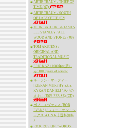
ARTIE TRAUM / THIEF OF
TIME ('07)
ARTIE TRAUM / SOUTH
OF LAFAYETTE ('02)
JOHN BATDORF & JAMES
LEE STANLEY / ALL
WOOD AND STONES ('08)
TOM AKSTENS /
ORIGINAL AND
TRADITIONAL MUSIC
ERIC KAZ / 1000年の悲し
み: 1000 years of sorrow
キーラン・マーフィー
[KIERAN MURPHY a.k.a.
KYRAN DANIEL] / ありの
ままに (原題 PER SE) (CD)
ボブ・エヴァンス [BOB
EVANS] / フォー・オン・シ
ックス: 4 ON 6《 送料無料
》
RICK RUSKIN / WORDS