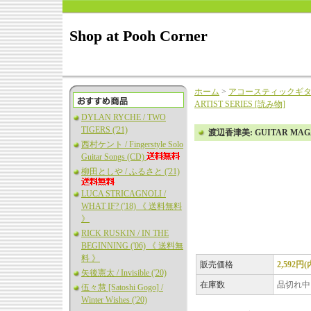
Shop at Pooh Corner
ホーム
>
アコースティックギ
ARTIST SERIES [読み物]
DYLAN RYCHE / TWO
TIGERS ('21)
渡辺香津美: GUITAR MAGAZ
西村ケント / Fingerstyle Solo
Guitar Songs (CD)
柳田としや / ふるさと ('21)
LUCA STRICAGNOLI /
WHAT IF? ('18) 《 送料無料
》
RICK RUSKIN / IN THE
BEGINNING ('06) 《 送料無
料 》
販売価格
2,592円
矢後憲太 / Invisible ('20)
在庫数
品切れ中
伍々慧 [Satoshi Gogo] /
Winter Wishes ('20)