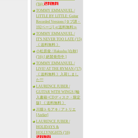
('84)
TOMMY EMMANUEL /
LITTLE BY LITTLE: Guitar
Recorded Versions [タブ譜・
192ページ] ≪送料無料≫
TOMMY EMMANUEL /
IT'S NEVER TOO LATE ('15)
《 送料無料 》
小松原俊 / Hakushu [白秋]
('16) [ 絶賛発売中 ]
TOMMY EMMANUEL /
LIVE! AT THE RYMAN ('17)
《 送料無料 》入荷しまし
た!!!
LAURENCE JUBER /
GUITAR WITH WINGS [輸
入書籍+CDディスク・限定
版] 《 送料無料 》
川畑トモアキ / アトリエ
[Atelier]
LAURENCE JUBER /
HOLIDAYS &
HOLLYNIGHTS ('16)