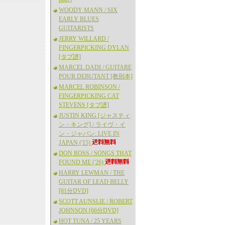
WOODY MANN / SIX
EARLY BLUES
GUITARISTS
JERRY WILLARD /
FINGERPICKING DYLAN
[タブ譜]
MARCEL DADI / GUITARE
POUR DEBUTANT [教則本]
MARCEL ROBINSON /
FINGERPICKING CAT
STEVENS [タブ譜]
JUSTIN KING [ジャスティ
ン・キング] / ライヴ・イ
ン・ジャパン: LIVE IN
JAPAN ('15)
DON ROSS / SONGS THAT
FOUND ME ('26)
HARRY LEWMAN / THE
GUITAR OF LEAD BELLY
[81分DVD]
SCOTT AUNSLIE / ROBERT
JOHNSON [66分DVD]
HOT TUNA / 25 YEARS