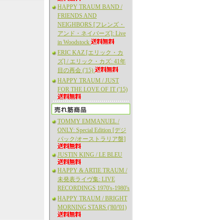
HAPPY TRAUM BAND /
FRIENDS AND
NEIGHBORS [フレンズ・
アンド・ネイバーズ]: Live
in Woodstock
ERIC KAZ [エリック・カ
ズ] / エリック・カズ: 41年
目の再会 ('15)
HAPPY TRAUM / JUST
FOR THE LOVE OF IT ('15)
TOMMY EMMANUEL /
ONLY: Special Edition [デジ
パック/オーストラリア盤]
JUSTIN KING / LE BLEU
HAPPY & ARTIE TRAUM /
未発表ライヴ集: LIVE
RECORDINGS 1970's-1980's
HAPPY TRAUM / BRIGHT
MORNING STARS ('80/'01)