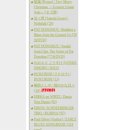
龍蔵 [Ryuzo] / Very Merry
Christmas ～Acoustic Guitar
Solo～ [タブ譜]
伍々慧 [Satoshi Gogo] /
Nightfall ('20)
PAT DONOHUE / Building a
Blues from the Ground Up [59
分DVD]
PAT DONOHUE / Stealin'
from Chet: The Songs of Pat
Donohue [77分DVD]
おおもり ごうすけ [GOSKE
OMORI] / SOLO
HUKUROH (フクロウ) /
HUKUROH ('13)
柳田としや / 穏やかな日々
('26)
DIRKS un WIRTZ / Danza
Non Danza ('02)
DIKNU SCHNEEBERGER
TRIO / RUBINA ('07)
Paul Oliver [Author] / EARLY
BLUES SONGBOOK [224
page]