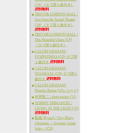
('24) 《タブ譜１曲付き》
TREVOR GORDON HALL /
Live from the Strand Theater
('24) 《タブ譜１曲付き》
TREVOR GORDON HALL /
This Beautiful Chaos [LP]
《タブ譜１曲付き》
CALUM GRAHAM /
SYMPATHEIA (CD) タブ譜
１曲付き
CALUM GRAHAM /
TASAKAAL (CD) タブ譜１
曲付き
CALUM GRAHAM /
Phoenix Rising [LPレコード]
井草聖二 / short stories ('21)
TOMMY EMMANUEL /
LIVING IN THE LIGHT ('25)
龍蔵 [Ryuzo] / Very Merry
Christmas ～Acoustic Guitar
Solo～ (CD)