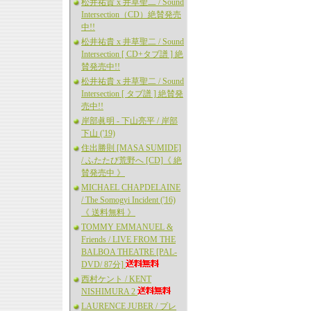
松井祐貴 x 井草聖二 / Sound
Intersection（CD）絶賛発売
中!!
松井祐貴 x 井草聖二 / Sound
Intersection [ CD+タブ譜 ] 絶
賛発売中!!
松井祐貴 x 井草聖二 / Sound
Intersection [ タブ譜 ] 絶賛発
売中!!
岸部眞明 - 下山亮平 / 岸部
下山 ('19)
住出勝則 [MASA SUMIDE]
/ ふたたび荒野へ [CD]《 絶
賛発売中 》
MICHAEL CHAPDELAINE
/ The Somogyi Incident ('16)
《 送料無料 》
TOMMY EMMANUEL &
Friends / LIVE FROM THE
BALBOA THEATRE [PAL-
DVD/ 87分]
西村ケント / KENT
NISHIMURA 2
LAURENCE JUBER / プレ