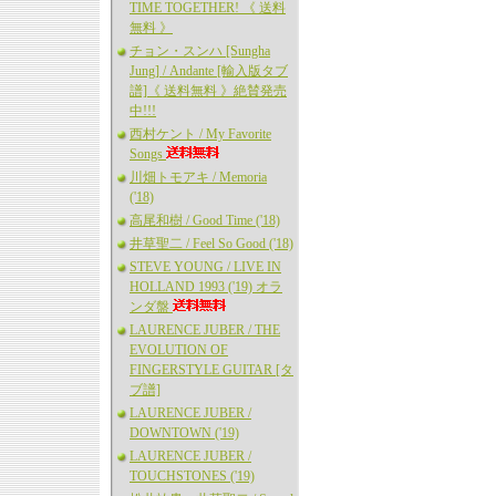
TIME TOGETHER! 《 送料
無料 》
チョン・スンハ [Sungha
Jung] / Andante [輸入版タブ
譜]《 送料無料 》絶賛発売
中!!!
西村ケント / My Favorite
Songs
川畑トモアキ / Memoria
('18)
高尾和樹 / Good Time ('18)
井草聖二 / Feel So Good ('18)
STEVE YOUNG / LIVE IN
HOLLAND 1993 ('19) オラ
ンダ盤
LAURENCE JUBER / THE
EVOLUTION OF
FINGERSTYLE GUITAR [タ
ブ譜]
LAURENCE JUBER /
DOWNTOWN ('19)
LAURENCE JUBER /
TOUCHSTONES ('19)