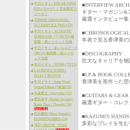
中川イサト / SOLAR WIND
■INTERVIEW ARCH
[LPレコード] 《 完全限定リ
ギター・マガジン&
リース 》
厳選インタビュー集
TOMMY EMMANUEL /
ACCOMPLICE TWO ('23)
中川イサト / ACOUSTIC
■CHRONOLOGICAL
SERENADE + 7 ('82/'23) 復
年表で見る香津美の
刻盤・紙ジャケット仕様
中川イサト / あいらんど + 3
■DISCOGRAPHY
('86/'23) 復刻盤・紙ジャケ
ット仕様
壮大なキャリアを物
中川イサト / 1970年 ('73/'23)
LAURENCE JUBER /
■LP & BOOK COLL
SELECT BLENDS
香津美を形作った思
中川イサト / Solar Wind:
Special Edition [2枚組CD]
矢後憲太 / Storyteller ('23)
■GUITARS & GEAR
豊田渉平 (Shohei Toyoda) /
厳選ギター・コレク
Better Than I Thought ('24)
住出勝則 [Masa Sumide] /
■KAZUMI'S HANDS
HUMMINGBIRD ('24)
多彩なプレイを生む
TED GREENE / SOLO