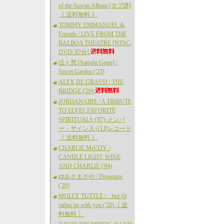
of the Azwan Album [タブ譜]
《 送料無料 》
TOMMY EMMANUEL &
Friends / LIVE FROM THE
BALBOA THEATRE [NTSC-
DVD/ 87分]
伍々慧 [Satoshi Gogo] /
Secret Garden ('23)
ALEX DE GRASSI / THE
BRIDGE ('20)
JORDANAIRS / A TRIBUTE
TO ELVIS' FAVORITE
SPIRITUALS ('87) メンバ
ー・サイン入りLPレコード
《 送料無料 》
CHARLIE McCOY /
CANDLE LIGHT, WINE
AND CHARLIE ('94)
ゆあさまさや / Departure
('20)
MOLLY TUTTLE / ...but i'd
rather be with you ('20)《 送
料無料 》