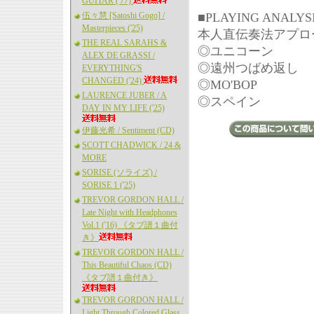
GUITAR ('77)
伍々慧 [Satoshi Gogo] /
■PLAYING ANALYS
Masterpieces ('25)
本人直伝奏法アプロ
THE REAL SARAHS &
◎ユニコーン
ALEX DE GRASSI /
◎遠州つばめ返し
EVERYTHING'S
CHANGED ('24)
◎MO'BOP
LAURENCE JUBER / A
◎スペイン
DAY IN MY LIFE ('25)
伊藤光希 / Sentiment (CD)
SCOTT CHADWICK / 24 &
MORE
SORISE (ソライズ) /
SORISE 1 ('25)
TREVOR GORDON HALL /
Late Night with Headphones
Vol.1 ('16) 《タブ譜１曲付
き》
TREVOR GORDON HALL /
This Beautiful Chaos (CD)
《タブ譜１曲付き》
TREVOR GORDON HALL /
Light Through Colored Glass