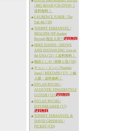
DAVID BROMBERG BAND
/ BIG ROAD [CD+DVD]《
送料無料 》
LAURENCE JUBER / The
Fab 4th ('20)
TOMMY EMMANUEL /
IMAGINE (EP Analog
Record) 限定入荷!!
MIKE DAWES / SHOWS
AND DISTANCING: Live in
the USA ('21)《 送料無料 》
柳田としや / 雨降り花 ('16)
チョン・スンハ [Sungha
Jung] / MIXTAPE ('17) 《 輸
入盤・送料無料 》
DYLAN RYCHE /
ACOUSTIC FINGERSTYLE
GUITAR ('11)
DYLAN RYCHE /
DAYDREAMER ('17)
TOMMY EMMANUEL &
DAVID GRISMAN /
PICKIN' (CD)