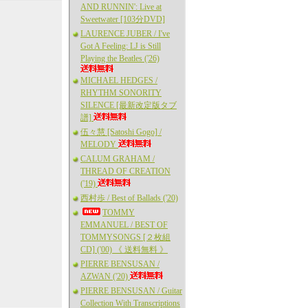
AND RUNNIN': Live at
Sweetwater [103分DVD]
LAURENCE JUBER / I've
Got A Feeling: LJ is Still
Playing the Beatles ('26)
MICHAEL HEDGES /
RHYTHM SONORITY
SILENCE [最新改定版タブ
譜]
伍々慧 [Satoshi Gogo] /
MELODY
CALUM GRAHAM /
THREAD OF CREATION
('19)
西村歩 / Best of Ballads ('20)
TOMMY
EMMANUEL / BEST OF
TOMMYSONGS [２枚組
CD] ('00) 《 送料無料 》
PIERRE BENSUSAN /
AZWAN ('20)
PIERRE BENSUSAN / Guitar
Collection With Transcriptions