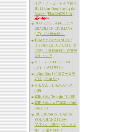
イズ・ザ・ビートルズ第３
集: LJ Can't Stop Playing the
Beatles! [日本語解説付き]
DON ROSS / A MILLION
BRAZILIAN CIVILIANS
('17) 《 送料無料 》
TOMMY EMMANUEL /
IT'S NEVER TOO LATE [タ
ブ譜] 《 送料無料 》絶賛発
売中です!!!
MOLLY TUTTLE / RISE
('17) 《 送料無料 》
Indigo Note [ 伊藤賢一＆三
好紅 ] / Can Sing
ももかん / ももかんベスト
('19)
森田大地 / Twilight ('11/'19)
森田大地 x 大江和基 / a little
time ('16)
RICK RUSKIN / BAN IN
YOUR HAND [119分
DVD+タブ譜付 (pdfファイ
ル) ]《 送料無料 》