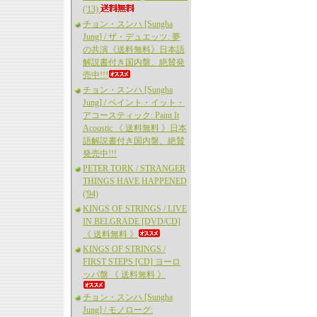
('13)
チョン・スンハ [Sungha
Jung] / ザ・デュエッツ: 夢
の共演《送料無料》日本語
解説書付き国内盤、絶賛発
売中!!!
チョン・スンハ [Sungha
Jung] / ペイント・イット・
アコースティック: Paint It
Acoustic 《 送料無料 》日本
語解説書付き国内盤、絶賛
発売中!!!
PETER TORK / STRANGER
THINGS HAVE HAPPENED
('94)
KINGS OF STRINGS / LIVE
IN BELGRADE [DVD/CD]
《 送料無料 》
KINGS OF STRINGS /
FIRST STEPS [CD] ヨーロ
ッパ盤 《 送料無料 》
チョン・スンハ [Sungha
Jung] / モノローグ: