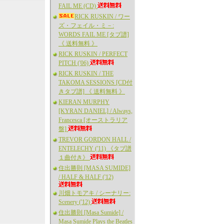
FAIL ME (CD)
RICK RUSKIN / ワー
ズ・フェイル・ミ－:
WORDS FAIL ME [タブ譜]
《 送料無料 》
RICK RUSKIN / PERFECT
PITCH ('06)
RICK RUSKIN / THE
TAKOMA SESSIONS [CD付
きタブ譜] 《 送料無料 》
KIERAN MURPHY
[KYRAN DANIEL] / Always,
Francesca [オーストラリア
盤]
TREVOR GORDON HALL /
ENTELECHY ('11) 《タブ譜
１曲付き》
住出勝則 [MASA SUMIDE]
/ HALF & HALF ('12)
川畑トモアキ / シーナリー:
Scenery ('12)
住出勝則 [Masa Sumide] /
Masa Sumide Plays the Beatles