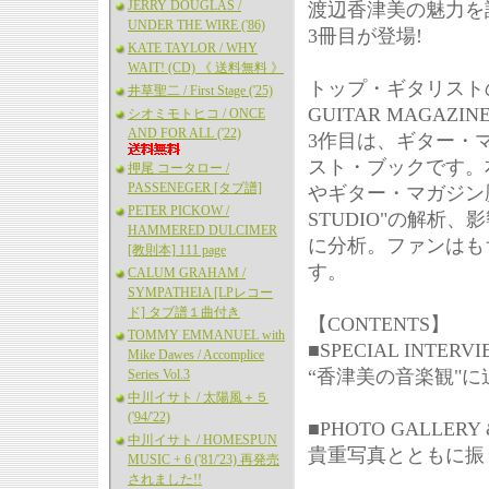
JERRY DOUGLAS /
渡辺香津美の魅力を
UNDER THE WIRE ('86)
3冊目が登場!
KATE TAYLOR / WHY
WAIT! (CD) 《 送料無料 》
トップ・ギタリスト
井草聖二 / First Stage ('25)
GUITAR MAGAZIN
シオミモトヒコ / ONCE
AND FOR ALL ('22)
3作目は、ギター・
スト・ブックです。
押尾 コータロー /
PASSENEGER [タブ譜]
やギター・マガジン歴
PETER PICKOW /
STUDIO"の解析
HAMMERED DULCIMER
に分析。ファンはも
[教則本] 111 page
す。
CALUM GRAHAM /
SYMPATHEIA [LPレコー
ド] タブ譜１曲付き
【CONTENTS】
TOMMY EMMANUEL with
■SPECIAL INTERVI
Mike Dawes / Accomplice
“香津美の音楽観"
Series Vol.3
中川イサト / 太陽風＋５
('94/'22)
■PHOTO GALLERY 
中川イサト / HOMESPUN
貴重写真とともに振
MUSIC + 6 ('81/'23) 再発売
されました!!