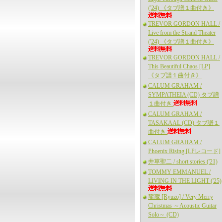
('24) 《タブ譜１曲付き》
TREVOR GORDON HALL /
Live from the Strand Theater
('24) 《タブ譜１曲付き》
TREVOR GORDON HALL /
This Beautiful Chaos [LP]
《タブ譜１曲付き》
CALUM GRAHAM /
SYMPATHEIA (CD) タブ譜
１曲付き
CALUM GRAHAM /
TASAKAAL (CD) タブ譜１
曲付き
CALUM GRAHAM /
Phoenix Rising [LPレコード]
井草聖二 / short stories ('21)
TOMMY EMMANUEL /
LIVING IN THE LIGHT ('25)
龍蔵 [Ryuzo] / Very Merry
Christmas ～Acoustic Guitar
Solo～ (CD)