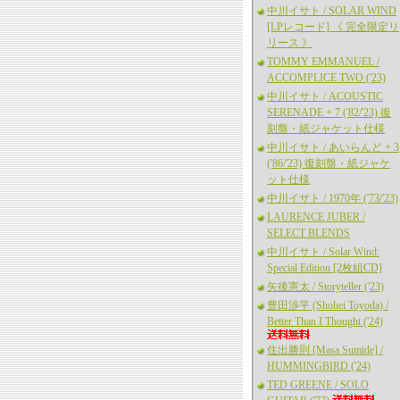
中川イサト / SOLAR WIND
[LPレコード] 《 完全限定リ
リース 》
TOMMY EMMANUEL /
ACCOMPLICE TWO ('23)
中川イサト / ACOUSTIC
SERENADE + 7 ('82/'23) 復
刻盤・紙ジャケット仕様
中川イサト / あいらんど + 3
('86/'23) 復刻盤・紙ジャケ
ット仕様
中川イサト / 1970年 ('73/'23)
LAURENCE JUBER /
SELECT BLENDS
中川イサト / Solar Wind:
Special Edition [2枚組CD]
矢後憲太 / Storyteller ('23)
豊田渉平 (Shohei Toyoda) /
Better Than I Thought ('24)
住出勝則 [Masa Sumide] /
HUMMINGBIRD ('24)
TED GREENE / SOLO