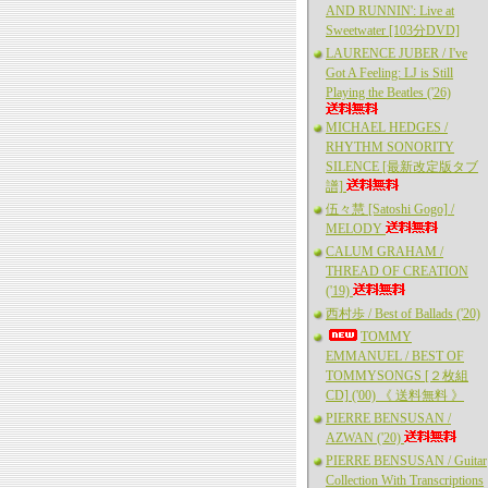
AND RUNNIN': Live at
Sweetwater [103分DVD]
LAURENCE JUBER / I've
Got A Feeling: LJ is Still
Playing the Beatles ('26)
MICHAEL HEDGES /
RHYTHM SONORITY
SILENCE [最新改定版タブ
譜]
伍々慧 [Satoshi Gogo] /
MELODY
CALUM GRAHAM /
THREAD OF CREATION
('19)
西村歩 / Best of Ballads ('20)
TOMMY
EMMANUEL / BEST OF
TOMMYSONGS [２枚組
CD] ('00) 《 送料無料 》
PIERRE BENSUSAN /
AZWAN ('20)
PIERRE BENSUSAN / Guitar
Collection With Transcriptions