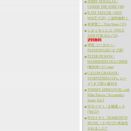
JERRY DOUGLAS /
UNDER THE WIRE ('86)
KATE TAYLOR / WHY
WAIT! (CD) 《 送料無料 》
井草聖二 / First Stage ('25)
シオミモトヒコ / ONCE
AND FOR ALL ('22)
押尾 コータロー /
PASSENEGER [タブ譜]
PETER PICKOW /
HAMMERED DULCIMER
[教則本] 111 page
CALUM GRAHAM /
SYMPATHEIA [LPレコー
ド] タブ譜１曲付き
TOMMY EMMANUEL with
Mike Dawes / Accomplice
Series Vol.3
中川イサト / 太陽風＋５
('94/'22)
中川イサト / HOMESPUN
MUSIC + 6 ('81/'23) 再発売
されました!!