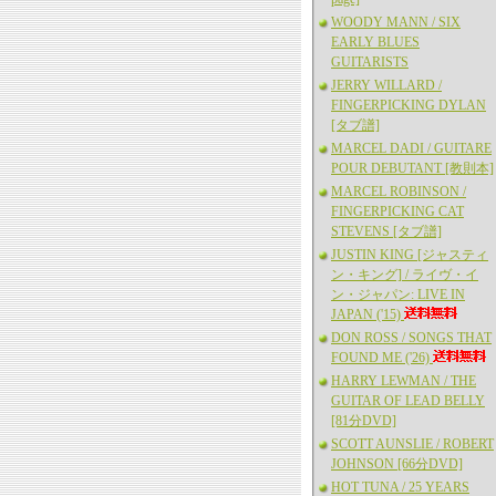
WOODY MANN / SIX
EARLY BLUES
GUITARISTS
JERRY WILLARD /
FINGERPICKING DYLAN
[タブ譜]
MARCEL DADI / GUITARE
POUR DEBUTANT [教則本]
MARCEL ROBINSON /
FINGERPICKING CAT
STEVENS [タブ譜]
JUSTIN KING [ジャスティ
ン・キング] / ライヴ・イ
ン・ジャパン: LIVE IN
JAPAN ('15)
DON ROSS / SONGS THAT
FOUND ME ('26)
HARRY LEWMAN / THE
GUITAR OF LEAD BELLY
[81分DVD]
SCOTT AUNSLIE / ROBERT
JOHNSON [66分DVD]
HOT TUNA / 25 YEARS