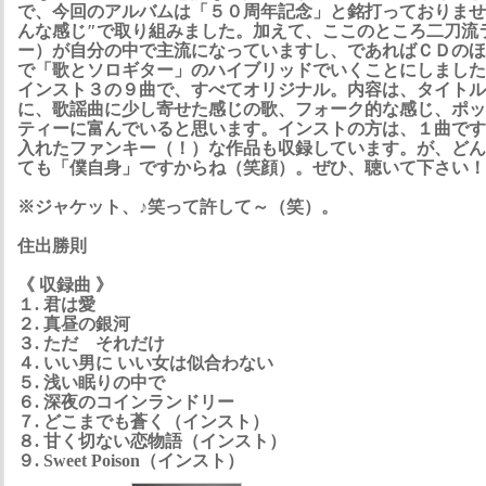
で、今回のアルバムは「５０周年記念」と銘打っておりませ
んな感じ″で取り組みました。加えて、ここのところ二刀流
ー）が自分の中で主流になっていますし、であればＣＤのほ
で「歌とソロギター」のハイブリッドでいくことにしました
インスト３の９曲で、すべてオリジナル。内容は、タイトル
に、歌謡曲に少し寄せた感じの歌、フォーク的な感じ、ポッ
ティーに富んでいると思います。インストの方は、１曲です
入れたファンキー（！）な作品も収録しています。が、どん
ても「僕自身」ですからね（笑顔）。ぜひ、聴いて下さい！
※ジャケット、♪笑って許して～（笑）。
住出勝則
《 収録曲 》
１. 君は愛
２. 真昼の銀河
３. ただ それだけ
４. いい男に いい女は似合わない
５. 浅い眠りの中で
６. 深夜のコインランドリー
７. どこまでも蒼く（インスト）
８. 甘く切ない恋物語（インスト）
９. Sweet Poison（インスト）