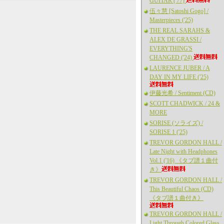
GUITAR ('77)
伍々慧 [Satoshi Gogo] /
Masterpieces ('25)
THE REAL SARAHS &
ALEX DE GRASSI /
EVERYTHING'S
CHANGED ('24)
LAURENCE JUBER / A
DAY IN MY LIFE ('25)
伊藤光希 / Sentiment (CD)
SCOTT CHADWICK / 24 &
MORE
SORISE (ソライズ) /
SORISE 1 ('25)
TREVOR GORDON HALL /
Late Night with Headphones
Vol.1 ('16) 《タブ譜１曲付
き》
TREVOR GORDON HALL /
This Beautiful Chaos (CD)
《タブ譜１曲付き》
TREVOR GORDON HALL /
Light Through Colored Glass