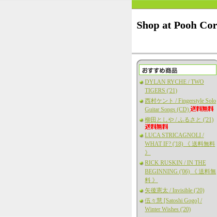
Shop at Pooh Co
DYLAN RYCHE / TWO
TIGERS ('21)
西村ケント / Fingerstyle Solo
Guitar Songs (CD)
柳田としや / ふるさと ('21)
LUCA STRICAGNOLI /
WHAT IF? ('18) 《 送料無料
》
RICK RUSKIN / IN THE
BEGINNING ('06) 《 送料無
料 》
矢後憲太 / Invisible ('20)
伍々慧 [Satoshi Gogo] /
Winter Wishes ('20)