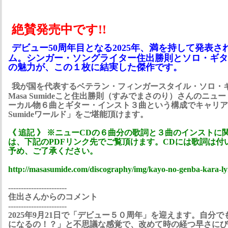
絶賛発売中です!!
デビュー50周年目となる2025年、満を持して発表
ム。シンガー・ソングライター住出勝則とソロ・ギタリスト
の魅力が、この１枚に結実した傑作です。
我が国を代表するベテラン・フィンガースタイル・ソロ・
Masa Sumideこと住出勝則（すみでまさのり）さんのニ
ーカル物６曲とギター・インスト３曲という構成でキャリア5
Sumideワールド」をご堪能頂けます。
《 追記 》 ※ニューCDの６曲分の歌詞と３曲のインストに
は、下記のPDFリンク先でご覧頂けます。CDには歌詞は付
予め、ご了承ください。
http://masasumide.com/discography/img/kayo-no-genba-kara-ly
-----------------------
住出さんからのコメント
-----------------------
2025年9月21日で「デビュー５０周年」を迎えます。自分
になるの！？」と不思議な感覚で、改めて時の経つ早さにび