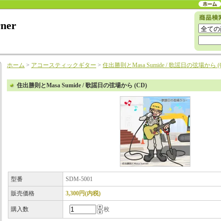
rner
ホーム
>
アコースティックギター
>
住出勝則とMasa Sumide / 歌謡日の弦場から (
住出勝則とMasa Sumide / 歌謡日の弦場から (CD)
型番
SDM-5001
販売価格
3,300円(内税)
購入数
枚