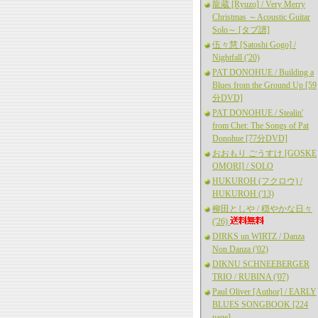
龍蔵 [Ryuzo] / Very Merry
Christmas ～Acoustic Guitar
Solo～ [タブ譜]
伍々慧 [Satoshi Gogo] /
Nightfall ('20)
PAT DONOHUE / Building a
Blues from the Ground Up [59
分DVD]
PAT DONOHUE / Stealin'
from Chet: The Songs of Pat
Donohue [77分DVD]
おおもり ごうすけ [GOSKE
OMORI] / SOLO
HUKUROH (フクロウ) /
HUKUROH ('13)
柳田としや / 穏やかな日々
('26)
DIRKS un WIRTZ / Danza
Non Danza ('02)
DIKNU SCHNEEBERGER
TRIO / RUBINA ('07)
Paul Oliver [Author] / EARLY
BLUES SONGBOOK [224
page]