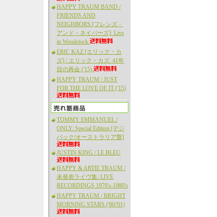
HAPPY TRAUM BAND /
FRIENDS AND
NEIGHBORS [フレンズ・
アンド・ネイバーズ]: Live
in Woodstock
ERIC KAZ [エリック・カ
ズ] / エリック・カズ: 41年
目の再会 ('15)
HAPPY TRAUM / JUST
FOR THE LOVE OF IT ('15)
TOMMY EMMANUEL /
ONLY: Special Edition [デジ
パック/オーストラリア盤]
JUSTIN KING / LE BLEU
HAPPY & ARTIE TRAUM /
未発表ライヴ集: LIVE
RECORDINGS 1970's-1980's
HAPPY TRAUM / BRIGHT
MORNING STARS ('80/'01)