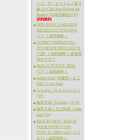
イズ・ザ・ビートルズ第３
集: LJ Can't Stop Playing the
Beatles! [日本語解説付き]
DON ROSS / A MILLION
BRAZILIAN CIVILIANS
('17) 《 送料無料 》
TOMMY EMMANUEL /
IT'S NEVER TOO LATE [タ
ブ譜] 《 送料無料 》絶賛発
売中です!!!
MOLLY TUTTLE / RISE
('17) 《 送料無料 》
Indigo Note [ 伊藤賢一＆三
好紅 ] / Can Sing
ももかん / ももかんベスト
('19)
森田大地 / Twilight ('11/'19)
森田大地 x 大江和基 / a little
time ('16)
RICK RUSKIN / BAN IN
YOUR HAND [119分
DVD+タブ譜付 (pdfファイ
ル) ]《 送料無料 》