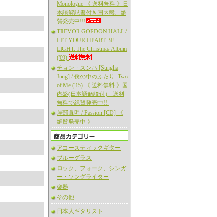
Monologue 《 送料無料 》日
本語解説書付き国内盤、絶
賛発売中!!!
TREVOR GORDON HALL /
LET YOUR HEART BE
LIGHT: The Christmas Album
('09)
チョン・スンハ [Sungha
Jung] / 僕の中のふたり: Two
of Me ('15) 《 送料無料 》国
内盤(日本語解説付)、送料
無料で絶賛発売中!!!
岸部眞明 / Passion [CD] 《
絶賛発売中 》
アコースティックギター
ブルーグラス
ロック、フォーク、シンガ
ー・ソングライター
楽器
その他
日本人ギタリスト