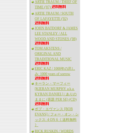
ARTIE TRAUM / THIEF OF
TIME ('07)
ARTIE TRAUM / SOUTH
OF LAFAYETTE ('02)
JOHN BATDORF & JAMES
LEE STANLEY / ALL
WOOD AND STONES ('08)
TOM AKSTENS /
ORIGINAL AND
TRADITIONAL MUSIC
ERIC KAZ / 1000年の悲し
み: 1000 years of sorrow
キーラン・マーフィー
[KIERAN MURPHY a.k.a.
KYRAN DANIEL] / ありの
ままに (原題 PER SE) (CD)
ボブ・エヴァンス [BOB
EVANS] / フォー・オン・シ
ックス: 4 ON 6《 送料無料
》
RICK RUSKIN / WORDS