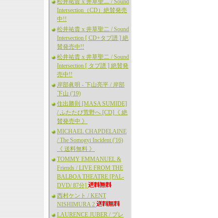
松井祐貴 x 井草聖二 / Sound
Intersection（CD）絶賛発売
中!!
松井祐貴 x 井草聖二 / Sound
Intersection [ CD+タブ譜 ] 絶
賛発売中!!
松井祐貴 x 井草聖二 / Sound
Intersection [ タブ譜 ] 絶賛発
売中!!
岸部眞明 - 下山亮平 / 岸部
下山 ('19)
住出勝則 [MASA SUMIDE]
/ ふたたび荒野へ [CD]《 絶
賛発売中 》
MICHAEL CHAPDELAINE
/ The Somogyi Incident ('16)
《 送料無料 》
TOMMY EMMANUEL &
Friends / LIVE FROM THE
BALBOA THEATRE [PAL-
DVD/ 87分]
西村ケント / KENT
NISHIMURA 2
LAURENCE JUBER / プレ