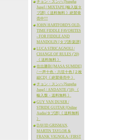
チョン・スンハ [Sungha
Jung] / MIXTAPE [輸入版タ
ブ譜]《 送料無料 》絶賛発
売中!!!
JOHN HARTFORD'S OLD-
TIME FIDDLE FAVORITES
- FOR FIDDLE AND
MANDOLIN [タブ譜/楽譜]
LUCA STRICAGNOLI /
CHANGE OF RULES ('20)
《 送料無料 》
住出勝則 [MASA SUMIDE]
/ 一声十色・六弦十色 [２枚
組CD]《 絶賛発売中 》
チョン・スンハ [Sungha
Jung] / ANDANTE ('18) 《
輸入盤・送料無料 》
GUY VAN DUSER /
STRIDE GUITAR [Online
Audio/タブ譜]《 送料無料
》
DAVID GRISMAN,
MARTIN TAYLOR &
FRANK VIGNOLA / FIRST