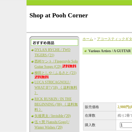
Shop at Pooh Corner
ホーム
>
アコースティックギ
DYLAN RYCHE / TWO
Various Artists / A GUIT
TIGERS ('21)
西村ケント / Fingerstyle Solo
Guitar Songs (CD)
柳田としや / ふるさと ('21)
LUCA STRICAGNOLI /
WHAT IF? ('18) 《 送料無料
》
RICK RUSKIN / IN THE
BEGINNING ('06) 《 送料無
販売価格
2,980円
料 》
在庫数
残り2冊
矢後憲太 / Invisible ('20)
伍々慧 [Satoshi Gogo] /
購入数
Winter Wishes ('20)