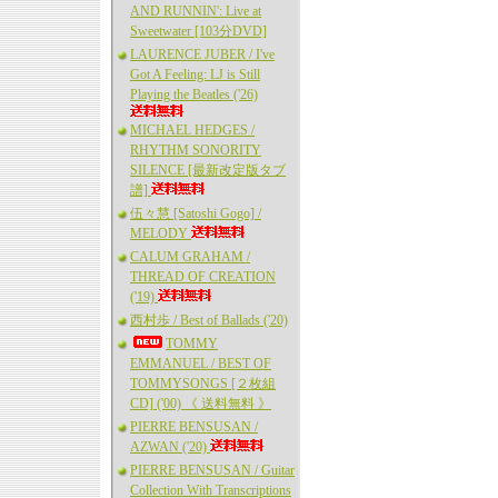
AND RUNNIN': Live at
Sweetwater [103分DVD]
LAURENCE JUBER / I've
Got A Feeling: LJ is Still
Playing the Beatles ('26)
MICHAEL HEDGES /
RHYTHM SONORITY
SILENCE [最新改定版タブ
譜]
伍々慧 [Satoshi Gogo] /
MELODY
CALUM GRAHAM /
THREAD OF CREATION
('19)
西村歩 / Best of Ballads ('20)
TOMMY
EMMANUEL / BEST OF
TOMMYSONGS [２枚組
CD] ('00) 《 送料無料 》
PIERRE BENSUSAN /
AZWAN ('20)
PIERRE BENSUSAN / Guitar
Collection With Transcriptions