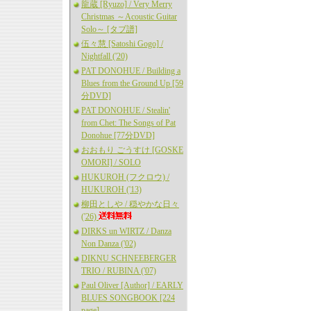
龍蔵 [Ryuzo] / Very Merry
Christmas ～Acoustic Guitar
Solo～ [タブ譜]
伍々慧 [Satoshi Gogo] /
Nightfall ('20)
PAT DONOHUE / Building a
Blues from the Ground Up [59
分DVD]
PAT DONOHUE / Stealin'
from Chet: The Songs of Pat
Donohue [77分DVD]
おおもり ごうすけ [GOSKE
OMORI] / SOLO
HUKUROH (フクロウ) /
HUKUROH ('13)
柳田としや / 穏やかな日々
('26)
DIRKS un WIRTZ / Danza
Non Danza ('02)
DIKNU SCHNEEBERGER
TRIO / RUBINA ('07)
Paul Oliver [Author] / EARLY
BLUES SONGBOOK [224
page]