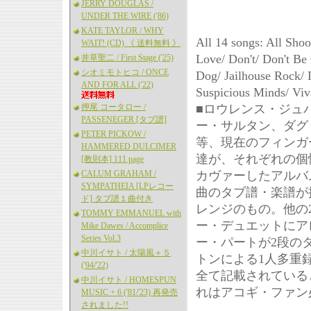
JERRY DOUGLAS /
UNDER THE WIRE ('86)
KATE TAYLOR / WHY
All 14 songs: All Sho
WAIT! (CD) 《 送料無料 》
Love/ Don't/ Don't Be 
井草聖二 / First Stage ('25)
シオミモトヒコ / ONCE
Dog/ Jailhouse Rock/ L
AND FOR ALL ('22)
Suspicious Minds/ V
押尾 コータロー /
■ロウレンス・ジュ
PASSENEGER [タブ譜]
ー・サルタン、ダグ
PETER PICKOW /
等、現在のフィンガ
HAMMERED DULCIMER
達が、それぞれの個
[教則本] 111 page
CALUM GRAHAM /
カヴァーしたアルバム『
SYMPATHEIA [LPレコー
曲のタブ譜・楽譜が
ド] タブ譜１曲付き
レンジのもの。他の
TOMMY EMMANUEL with
ー・デュエットにアレン
Mike Dawes / Accomplice
Series Vol.3
ー・パートが2段の
中川イサト / 太陽風＋５
トンによる1人多重録音
('94/'22)
全て記載されている
中川イサト / HOMESPUN
れはアコギ・ファン
MUSIC + 6 ('81/'23) 再発売
されました!!