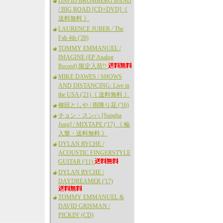
DAVID BROMBERG BAND
/ BIG ROAD [CD+DVD]《
送料無料 》
LAURENCE JUBER / The
Fab 4th ('20)
TOMMY EMMANUEL /
IMAGINE (EP Analog
Record) 限定入荷!!
MIKE DAWES / SHOWS
AND DISTANCING: Live in
the USA ('21)《 送料無料 》
柳田としや / 雨降り花 ('16)
チョン・スンハ [Sungha
Jung] / MIXTAPE ('17) 《 輸
入盤・送料無料 》
DYLAN RYCHE /
ACOUSTIC FINGERSTYLE
GUITAR ('11)
DYLAN RYCHE /
DAYDREAMER ('17)
TOMMY EMMANUEL &
DAVID GRISMAN /
PICKIN' (CD)