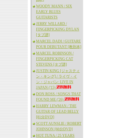
WOODY MANN / SIX
EARLY BLUES
GUITARISTS
JERRY WILLARD /
FINGERPICKING DYLAN
[タブ譜]
MARCEL DADI / GUITARE
POUR DEBUTANT [教則本]
MARCEL ROBINSON /
FINGERPICKING CAT
STEVENS [タブ譜]
JUSTIN KING [ジャスティ
ン・キング] / ライヴ・イ
ン・ジャパン: LIVE IN
JAPAN ('15)
DON ROSS / SONGS THAT
FOUND ME ('26)
HARRY LEWMAN / THE
GUITAR OF LEAD BELLY
[81分DVD]
SCOTT AUNSLIE / ROBERT
JOHNSON [66分DVD]
HOT TUNA / 25 YEARS