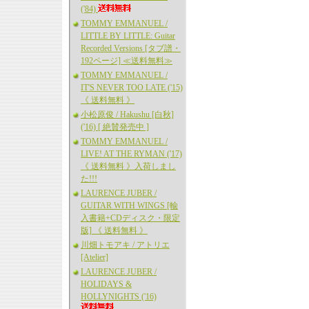
('84)
TOMMY EMMANUEL /
LITTLE BY LITTLE: Guitar
Recorded Versions [タブ譜・
192ページ] ≪送料無料≫
TOMMY EMMANUEL /
IT'S NEVER TOO LATE ('15)
《 送料無料 》
小松原俊 / Hakushu [白秋]
('16) [ 絶賛発売中 ]
TOMMY EMMANUEL /
LIVE! AT THE RYMAN ('17)
《 送料無料 》入荷しまし
た!!!
LAURENCE JUBER /
GUITAR WITH WINGS [輸
入書籍+CDディスク・限定
版] 《 送料無料 》
川畑トモアキ / アトリエ
[Atelier]
LAURENCE JUBER /
HOLIDAYS &
HOLLYNIGHTS ('16)