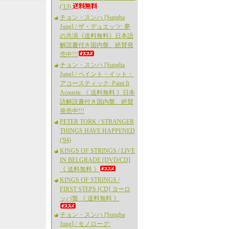
('13)
チョン・スンハ [Sungha
Jung] / ザ・デュエッツ: 夢
の共演《送料無料》日本語
解説書付き国内盤、絶賛発
売中!!!
チョン・スンハ [Sungha
Jung] / ペイント・イット・
アコースティック: Paint It
Acoustic 《 送料無料 》日本
語解説書付き国内盤、絶賛
発売中!!!
PETER TORK / STRANGER
THINGS HAVE HAPPENED
('94)
KINGS OF STRINGS / LIVE
IN BELGRADE [DVD/CD]
《 送料無料 》
KINGS OF STRINGS /
FIRST STEPS [CD] ヨーロ
ッパ盤 《 送料無料 》
チョン・スンハ [Sungha
Jung] / モノローグ: