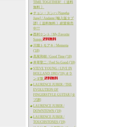
TIME TOGETHER! 《 送料
無料 》
チョン・スンハ [Sungha
Jung] / Andante [輸入版タブ
譜]《 送料無料 》絶賛発売
中!!!
西村ケント / My Favorite
Songs
川畑トモアキ / Memoria
('18)
高尾和樹 / Good Time ('18)
井草聖二 / Feel So Good ('18)
STEVE YOUNG / LIVE IN
HOLLAND 1993 ('19) オラ
ンダ盤
LAURENCE JUBER / THE
EVOLUTION OF
FINGERSTYLE GUITAR [タ
ブ譜]
LAURENCE JUBER /
DOWNTOWN ('19)
LAURENCE JUBER /
TOUCHSTONES ('19)