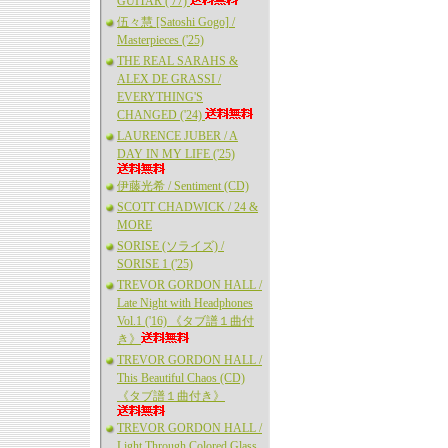
GUITAR ('77)
伍々慧 [Satoshi Gogo] /
Masterpieces ('25)
THE REAL SARAHS &
ALEX DE GRASSI /
EVERYTHING'S
CHANGED ('24)
LAURENCE JUBER / A
DAY IN MY LIFE ('25)
伊藤光希 / Sentiment (CD)
SCOTT CHADWICK / 24 &
MORE
SORISE (ソライズ) /
SORISE 1 ('25)
TREVOR GORDON HALL /
Late Night with Headphones
Vol.1 ('16) 《タブ譜１曲付
き》
TREVOR GORDON HALL /
This Beautiful Chaos (CD)
《タブ譜１曲付き》
TREVOR GORDON HALL /
Light Through Colored Glass