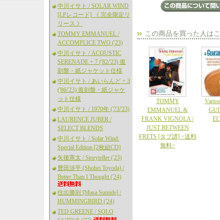
中川イサト / SOLAR WIND
[LPレコード] 《 完全限定リ
リース 》
この商品を買った人は
TOMMY EMMANUEL /
ACCOMPLICE TWO ('23)
中川イサト / ACOUSTIC
SERENADE + 7 ('82/'23) 復
刻盤・紙ジャケット仕様
中川イサト / あいらんど + 3
('86/'23) 復刻盤・紙ジャケ
ット仕様
TOMMY
Variou
中川イサト / 1970年 ('73/'23)
EMMANUEL &
GUI
FRANK VIGNOLA /
EL
LAURENCE JUBER /
JUST BETWEEN
SELECT BLENDS
FRETS [タブ譜] <送料
中川イサト / Solar Wind:
無料>
Special Edition [2枚組CD]
矢後憲太 / Storyteller ('23)
豊田渉平 (Shohei Toyoda) /
Better Than I Thought ('24)
住出勝則 [Masa Sumide] /
HUMMINGBIRD ('24)
TED GREENE / SOLO