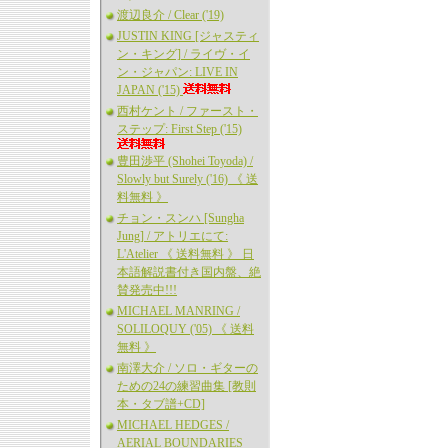
渡辺良介 / Clear ('19)
JUSTIN KING [ジャスティ
ン・キング] / ライヴ・イ
ン・ジャパン: LIVE IN
JAPAN ('15)
西村ケント / ファースト・
ステップ: First Step ('15)
豊田渉平 (Shohei Toyoda) /
Slowly but Surely ('16) 《 送
料無料 》
チョン・スンハ [Sungha
Jung] / アトリエにて:
L'Atelier 《 送料無料 》 日
本語解説書付き国内盤、絶
賛発売中!!!
MICHAEL MANRING /
SOLILOQUY ('05) 《 送料
無料 》
南澤大介 / ソロ・ギターの
ための24の練習曲集 [教則
本・タブ譜+CD]
MICHAEL HEDGES /
AERIAL BOUNDARIES