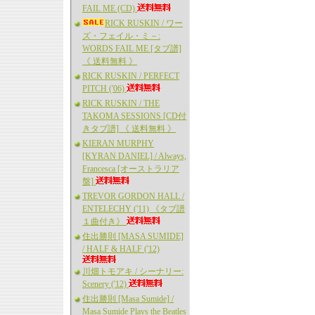
FAIL ME (CD)
RICK RUSKIN / ワー
ズ・フェイル・ミ－:
WORDS FAIL ME [タブ譜]
《 送料無料 》
RICK RUSKIN / PERFECT
PITCH ('06)
RICK RUSKIN / THE
TAKOMA SESSIONS [CD付
きタブ譜] 《 送料無料 》
KIERAN MURPHY
[KYRAN DANIEL] / Always,
Francesca [オーストラリア
盤]
TREVOR GORDON HALL /
ENTELECHY ('11) 《タブ譜
１曲付き》
住出勝則 [MASA SUMIDE]
/ HALF & HALF ('12)
川畑トモアキ / シーナリー:
Scenery ('12)
住出勝則 [Masa Sumide] /
Masa Sumide Plays the Beatles