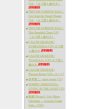
('24) 《タブ譜１曲付き》
TREVOR GORDON HALL /
Live from the Strand Theater
('24) 《タブ譜１曲付き》
TREVOR GORDON HALL /
This Beautiful Chaos [LP]
《タブ譜１曲付き》
CALUM GRAHAM /
SYMPATHEIA (CD) タブ譜
１曲付き
CALUM GRAHAM /
TASAKAAL (CD) タブ譜１
曲付き
CALUM GRAHAM /
Phoenix Rising [LPレコード]
井草聖二 / short stories ('21)
TOMMY EMMANUEL /
LIVING IN THE LIGHT ('25)
龍蔵 [Ryuzo] / Very Merry
Christmas ～Acoustic Guitar
Solo～ (CD)