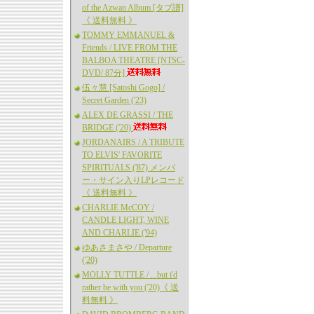
of the Azwan Album [タブ譜]
《 送料無料 》
TOMMY EMMANUEL &
Friends / LIVE FROM THE
BALBOA THEATRE [NTSC-
DVD/ 87分]
伍々慧 [Satoshi Gogo] /
Secret Garden ('23)
ALEX DE GRASSI / THE
BRIDGE ('20)
JORDANAIRS / A TRIBUTE
TO ELVIS' FAVORITE
SPIRITUALS ('87) メンバ
ー・サイン入りLPレコード
《 送料無料 》
CHARLIE McCOY /
CANDLE LIGHT, WINE
AND CHARLIE ('94)
ゆあさまさや / Departure
('20)
MOLLY TUTTLE / ...but i'd
rather be with you ('20)《 送
料無料 》