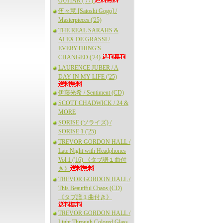
GUITAR ('77)
伍々慧 [Satoshi Gogo] /
Masterpieces ('25)
THE REAL SARAHS &
ALEX DE GRASSI /
EVERYTHING'S
CHANGED ('24)
LAURENCE JUBER / A
DAY IN MY LIFE ('25)
伊藤光希 / Sentiment (CD)
SCOTT CHADWICK / 24 &
MORE
SORISE (ソライズ) /
SORISE 1 ('25)
TREVOR GORDON HALL /
Late Night with Headphones
Vol.1 ('16) 《タブ譜１曲付
き》
TREVOR GORDON HALL /
This Beautiful Chaos (CD)
《タブ譜１曲付き》
TREVOR GORDON HALL /
Light Through Colored Glass