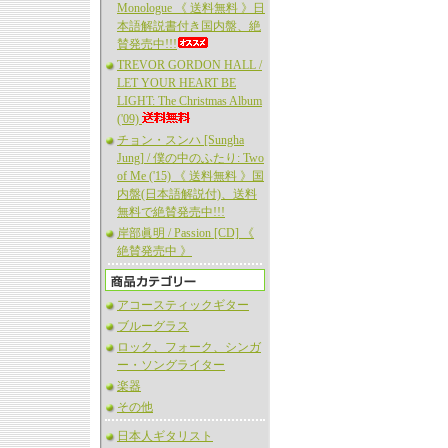
Monologue 《 送料無料 》日
本語解説書付き国内盤、絶
賛発売中!!!
TREVOR GORDON HALL /
LET YOUR HEART BE
LIGHT: The Christmas Album
('09)
チョン・スンハ [Sungha
Jung] / 僕の中のふたり: Two
of Me ('15) 《 送料無料 》国
内盤(日本語解説付)、送料
無料で絶賛発売中!!!
岸部眞明 / Passion [CD] 《
絶賛発売中 》
アコースティックギター
ブルーグラス
ロック、フォーク、シンガ
ー・ソングライター
楽器
その他
日本人ギタリスト