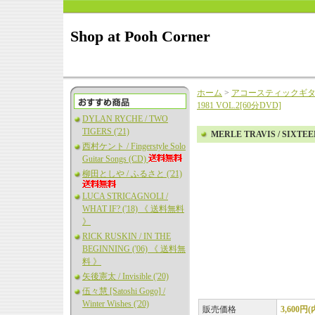
Shop at Pooh Corner
ホーム
>
アコースティックギ
1981 VOL.2[60分DVD]
DYLAN RYCHE / TWO
TIGERS ('21)
MERLE TRAVIS / SIXTEE
西村ケント / Fingerstyle Solo
Guitar Songs (CD)
柳田としや / ふるさと ('21)
LUCA STRICAGNOLI /
WHAT IF? ('18) 《 送料無料
》
RICK RUSKIN / IN THE
BEGINNING ('06) 《 送料無
料 》
矢後憲太 / Invisible ('20)
伍々慧 [Satoshi Gogo] /
Winter Wishes ('20)
販売価格
3,600円