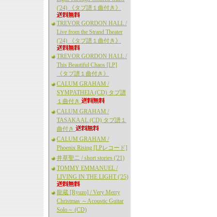
('24) 《タブ譜１曲付き》
TREVOR GORDON HALL /
Live from the Strand Theater
('24) 《タブ譜１曲付き》
TREVOR GORDON HALL /
This Beautiful Chaos [LP]
《タブ譜１曲付き》
CALUM GRAHAM /
SYMPATHEIA (CD) タブ譜
１曲付き
CALUM GRAHAM /
TASAKAAL (CD) タブ譜１
曲付き
CALUM GRAHAM /
Phoenix Rising [LPレコード]
井草聖二 / short stories ('21)
TOMMY EMMANUEL /
LIVING IN THE LIGHT ('25)
龍蔵 [Ryuzo] / Very Merry
Christmas ～Acoustic Guitar
Solo～ (CD)