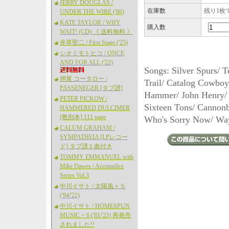
JERRY DOUGLAS /
在庫数
残り1枚
UNDER THE WIRE ('86)
KATE TAYLOR / WHY
購入数
WAIT! (CD) 《 送料無料 》
井草聖二 / First Stage ('25)
シオミモトヒコ / ONCE
AND FOR ALL ('22)
Songs: Silver Spurs/ 
押尾 コータロー /
Trail/ Catalog Cowboy
PASSENEGER [タブ譜]
Hammer/ John Henry/
PETER PICKOW /
Sixteen Tons/ Cannonb
HAMMERED DULCIMER
[教則本] 111 page
Who's Sorry Now/ Way
CALUM GRAHAM /
SYMPATHEIA [LPレコー
ド] タブ譜１曲付き
TOMMY EMMANUEL with
Mike Dawes / Accomplice
Series Vol.3
中川イサト / 太陽風＋５
('94/'22)
中川イサト / HOMESPUN
MUSIC + 6 ('81/'23) 再発売
されました!!