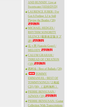
AND RUNNIN': Live at
Sweetwater [103分DVD]
LAURENCE JUBER / I've
Got A Feeling: LJ is Still
Playing the Beatles ('26)
MICHAEL HEDGES /
RHYTHM SONORITY
SILENCE [最新改定版タブ
譜]
伍々慧 [Satoshi Gogo] /
MELODY
CALUM GRAHAM /
THREAD OF CREATION
('19)
西村歩 / Best of Ballads ('20)
TOMMY
EMMANUEL / BEST OF
TOMMYSONGS [２枚組
CD] ('00) 《 送料無料 》
PIERRE BENSUSAN /
AZWAN ('20)
PIERRE BENSUSAN / Guitar
Collection With Transcriptions