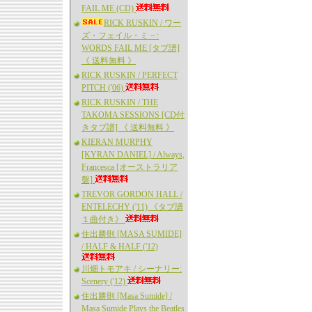
FAIL ME (CD)
RICK RUSKIN / ワー
ズ・フェイル・ミ－:
WORDS FAIL ME [タブ譜]
《 送料無料 》
RICK RUSKIN / PERFECT
PITCH ('06)
RICK RUSKIN / THE
TAKOMA SESSIONS [CD付
きタブ譜] 《 送料無料 》
KIERAN MURPHY
[KYRAN DANIEL] / Always,
Francesca [オーストラリア
盤]
TREVOR GORDON HALL /
ENTELECHY ('11) 《タブ譜
１曲付き》
住出勝則 [MASA SUMIDE]
/ HALF & HALF ('12)
川畑トモアキ / シーナリー:
Scenery ('12)
住出勝則 [Masa Sumide] /
Masa Sumide Plays the Beatles