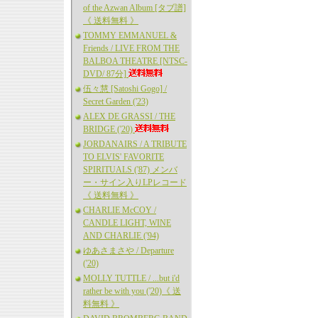
of the Azwan Album [タブ譜]
《 送料無料 》
TOMMY EMMANUEL &
Friends / LIVE FROM THE
BALBOA THEATRE [NTSC-
DVD/ 87分]
伍々慧 [Satoshi Gogo] /
Secret Garden ('23)
ALEX DE GRASSI / THE
BRIDGE ('20)
JORDANAIRS / A TRIBUTE
TO ELVIS' FAVORITE
SPIRITUALS ('87) メンバ
ー・サイン入りLPレコード
《 送料無料 》
CHARLIE McCOY /
CANDLE LIGHT, WINE
AND CHARLIE ('94)
ゆあさまさや / Departure
('20)
MOLLY TUTTLE / ...but i'd
rather be with you ('20)《 送
料無料 》