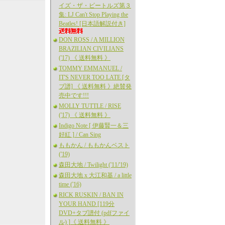
イズ・ザ・ビートルズ第３
集: LJ Can't Stop Playing the
Beatles! [日本語解説付き]
DON ROSS / A MILLION
BRAZILIAN CIVILIANS
('17) 《 送料無料 》
TOMMY EMMANUEL /
IT'S NEVER TOO LATE [タ
ブ譜] 《 送料無料 》絶賛発
売中です!!!
MOLLY TUTTLE / RISE
('17) 《 送料無料 》
Indigo Note [ 伊藤賢一＆三
好紅 ] / Can Sing
ももかん / ももかんベスト
('19)
森田大地 / Twilight ('11/'19)
森田大地 x 大江和基 / a little
time ('16)
RICK RUSKIN / BAN IN
YOUR HAND [119分
DVD+タブ譜付 (pdfファイ
ル) ]《 送料無料 》