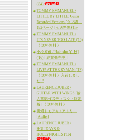
('84)
TOMMY EMMANUEL /
LITTLE BY LITTLE: Guitar
Recorded Versions [タブ譜・
192ページ] ≪送料無料≫
TOMMY EMMANUEL /
IT'S NEVER TOO LATE ('15)
《 送料無料 》
小松原俊 / Hakushu [白秋]
('16) [ 絶賛発売中 ]
TOMMY EMMANUEL /
LIVE! AT THE RYMAN ('17)
《 送料無料 》入荷しまし
た!!!
LAURENCE JUBER /
GUITAR WITH WINGS [輸
入書籍+CDディスク・限定
版] 《 送料無料 》
川畑トモアキ / アトリエ
[Atelier]
LAURENCE JUBER /
HOLIDAYS &
HOLLYNIGHTS ('16)