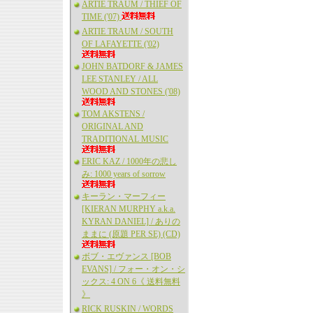
ARTIE TRAUM / THIEF OF
TIME ('07)
ARTIE TRAUM / SOUTH
OF LAFAYETTE ('02)
JOHN BATDORF & JAMES
LEE STANLEY / ALL
WOOD AND STONES ('08)
TOM AKSTENS /
ORIGINAL AND
TRADITIONAL MUSIC
ERIC KAZ / 1000年の悲し
み: 1000 years of sorrow
キーラン・マーフィー
[KIERAN MURPHY a.k.a.
KYRAN DANIEL] / ありの
ままに (原題 PER SE) (CD)
ボブ・エヴァンス [BOB
EVANS] / フォー・オン・シ
ックス: 4 ON 6《 送料無料
》
RICK RUSKIN / WORDS