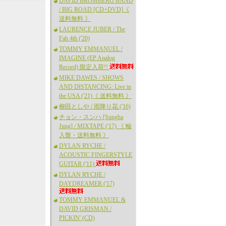
DAVID BROMBERG BAND
/ BIG ROAD [CD+DVD]《
送料無料 》
LAURENCE JUBER / The
Fab 4th ('20)
TOMMY EMMANUEL /
IMAGINE (EP Analog
Record) 限定入荷!!
MIKE DAWES / SHOWS
AND DISTANCING: Live in
the USA ('21)《 送料無料 》
柳田としや / 雨降り花 ('16)
チョン・スンハ [Sungha
Jung] / MIXTAPE ('17) 《 輸
入盤・送料無料 》
DYLAN RYCHE /
ACOUSTIC FINGERSTYLE
GUITAR ('11)
DYLAN RYCHE /
DAYDREAMER ('17)
TOMMY EMMANUEL &
DAVID GRISMAN /
PICKIN' (CD)