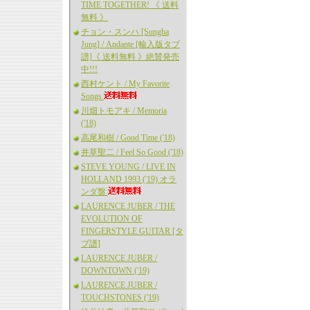
TIME TOGETHER! 《 送料
無料 》
チョン・スンハ [Sungha
Jung] / Andante [輸入版タブ
譜]《 送料無料 》絶賛発売
中!!!
西村ケント / My Favorite
Songs
川畑トモアキ / Memoria
('18)
高尾和樹 / Good Time ('18)
井草聖二 / Feel So Good ('18)
STEVE YOUNG / LIVE IN
HOLLAND 1993 ('19) オラ
ンダ盤
LAURENCE JUBER / THE
EVOLUTION OF
FINGERSTYLE GUITAR [タ
ブ譜]
LAURENCE JUBER /
DOWNTOWN ('19)
LAURENCE JUBER /
TOUCHSTONES ('19)