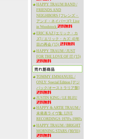
HAPPY TRAUM BAND /
FRIENDS AND
NEIGHBORS [フレンズ・
アンド・ネイバーズ]: Live
in Woodstock
ERIC KAZ [エリック・カ
ズ] / エリック・カズ: 41年
目の再会 ('15)
HAPPY TRAUM / JUST
FOR THE LOVE OF IT ('15)
TOMMY EMMANUEL /
ONLY: Special Edition [デジ
パック/オーストラリア盤]
JUSTIN KING / LE BLEU
HAPPY & ARTIE TRAUM /
未発表ライヴ集: LIVE
RECORDINGS 1970's-1980's
HAPPY TRAUM / BRIGHT
MORNING STARS ('80/'01)