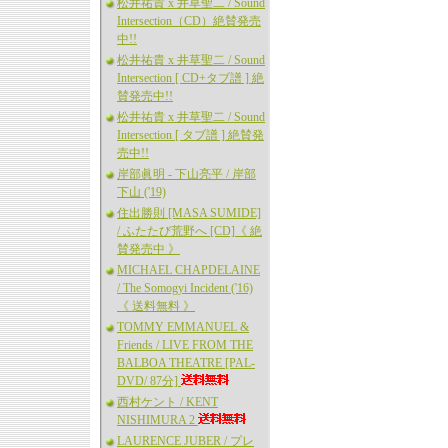
松井祐貴 x 井草聖二 / Sound
Intersection（CD）絶賛発売
中!!
松井祐貴 x 井草聖二 / Sound
Intersection [ CD+タブ譜 ] 絶
賛発売中!!
松井祐貴 x 井草聖二 / Sound
Intersection [ タブ譜 ] 絶賛発
売中!!
岸部眞明 - 下山亮平 / 岸部
下山 ('19)
住出勝則 [MASA SUMIDE]
/ ふたたび荒野へ [CD]《 絶
賛発売中 》
MICHAEL CHAPDELAINE
/ The Somogyi Incident ('16)
《 送料無料 》
TOMMY EMMANUEL &
Friends / LIVE FROM THE
BALBOA THEATRE [PAL-
DVD/ 87分]
西村ケント / KENT
NISHIMURA 2
LAURENCE JUBER / プレ