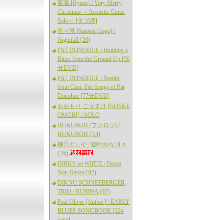
龍蔵 [Ryuzo] / Very Merry
Christmas ～Acoustic Guitar
Solo～ [タブ譜]
伍々慧 [Satoshi Gogo] /
Nightfall ('20)
PAT DONOHUE / Building a
Blues from the Ground Up [59
分DVD]
PAT DONOHUE / Stealin'
from Chet: The Songs of Pat
Donohue [77分DVD]
おおもり ごうすけ [GOSKE
OMORI] / SOLO
HUKUROH (フクロウ) /
HUKUROH ('13)
柳田としや / 穏やかな日々
('26)
DIRKS un WIRTZ / Danza
Non Danza ('02)
DIKNU SCHNEEBERGER
TRIO / RUBINA ('07)
Paul Oliver [Author] / EARLY
BLUES SONGBOOK [224
page]