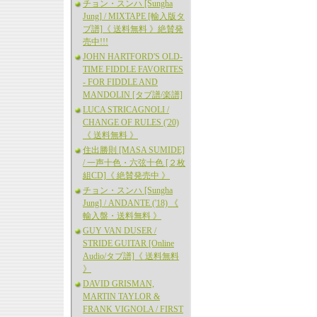
チョン・スンハ [Sungha
Jung] / MIXTAPE [輸入版タ
ブ譜]《 送料無料 》絶賛発
売中!!!
JOHN HARTFORD'S OLD-
TIME FIDDLE FAVORITES
- FOR FIDDLE AND
MANDOLIN [タブ譜/楽譜]
LUCA STRICAGNOLI /
CHANGE OF RULES ('20)
《 送料無料 》
住出勝則 [MASA SUMIDE]
/ 一声十色・六弦十色 [２枚
組CD]《 絶賛発売中 》
チョン・スンハ [Sungha
Jung] / ANDANTE ('18) 《
輸入盤・送料無料 》
GUY VAN DUSER /
STRIDE GUITAR [Online
Audio/タブ譜]《 送料無料
》
DAVID GRISMAN,
MARTIN TAYLOR &
FRANK VIGNOLA / FIRST