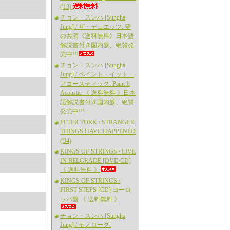
('13)
チョン・スンハ [Sungha
Jung] / ザ・デュエッツ: 夢
の共演《送料無料》日本語
解説書付き国内盤、絶賛発
売中!!!
チョン・スンハ [Sungha
Jung] / ペイント・イット・
アコースティック: Paint It
Acoustic 《 送料無料 》日本
語解説書付き国内盤、絶賛
発売中!!!
PETER TORK / STRANGER
THINGS HAVE HAPPENED
('94)
KINGS OF STRINGS / LIVE
IN BELGRADE [DVD/CD]
《 送料無料 》
KINGS OF STRINGS /
FIRST STEPS [CD] ヨーロ
ッパ盤 《 送料無料 》
チョン・スンハ [Sungha
Jung] / モノローグ: