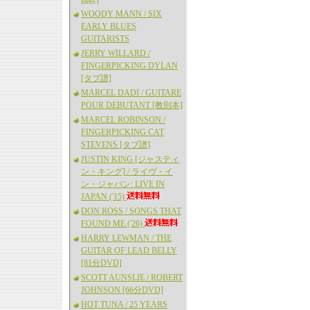
WOODY MANN / SIX
EARLY BLUES
GUITARISTS
JERRY WILLARD /
FINGERPICKING DYLAN
[タブ譜]
MARCEL DADI / GUITARE
POUR DEBUTANT [教則本]
MARCEL ROBINSON /
FINGERPICKING CAT
STEVENS [タブ譜]
JUSTIN KING [ジャスティ
ン・キング] / ライヴ・イ
ン・ジャパン: LIVE IN
JAPAN ('15)
DON ROSS / SONGS THAT
FOUND ME ('26)
HARRY LEWMAN / THE
GUITAR OF LEAD BELLY
[81分DVD]
SCOTT AUNSLIE / ROBERT
JOHNSON [66分DVD]
HOT TUNA / 25 YEARS