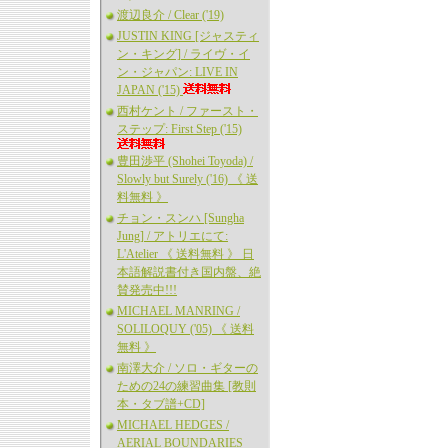
渡辺良介 / Clear ('19)
JUSTIN KING [ジャスティ
ン・キング] / ライヴ・イ
ン・ジャパン: LIVE IN
JAPAN ('15)
西村ケント / ファースト・
ステップ: First Step ('15)
豊田渉平 (Shohei Toyoda) /
Slowly but Surely ('16) 《 送
料無料 》
チョン・スンハ [Sungha
Jung] / アトリエにて:
L'Atelier 《 送料無料 》 日
本語解説書付き国内盤、絶
賛発売中!!!
MICHAEL MANRING /
SOLILOQUY ('05) 《 送料
無料 》
南澤大介 / ソロ・ギターの
ための24の練習曲集 [教則
本・タブ譜+CD]
MICHAEL HEDGES /
AERIAL BOUNDARIES