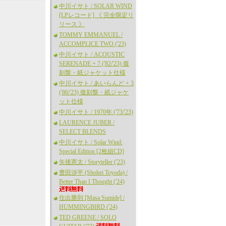
中川イサト / SOLAR WIND
[LPレコード] 《 完全限定リ
リース 》
TOMMY EMMANUEL /
ACCOMPLICE TWO ('23)
中川イサト / ACOUSTIC
SERENADE + 7 ('82/'23) 復
刻盤・紙ジャケット仕様
中川イサト / あいらんど + 3
('86/'23) 復刻盤・紙ジャケ
ット仕様
中川イサト / 1970年 ('73/'23)
LAURENCE JUBER /
SELECT BLENDS
中川イサト / Solar Wind:
Special Edition [2枚組CD]
矢後憲太 / Storyteller ('23)
豊田渉平 (Shohei Toyoda) /
Better Than I Thought ('24)
住出勝則 [Masa Sumide] /
HUMMINGBIRD ('24)
TED GREENE / SOLO