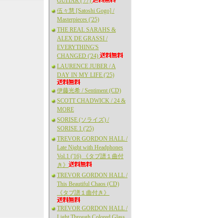
GUITAR ('77)
伍々慧 [Satoshi Gogo] /
Masterpieces ('25)
THE REAL SARAHS &
ALEX DE GRASSI /
EVERYTHING'S
CHANGED ('24)
LAURENCE JUBER / A
DAY IN MY LIFE ('25)
伊藤光希 / Sentiment (CD)
SCOTT CHADWICK / 24 &
MORE
SORISE (ソライズ) /
SORISE 1 ('25)
TREVOR GORDON HALL /
Late Night with Headphones
Vol.1 ('16) 《タブ譜１曲付
き》
TREVOR GORDON HALL /
This Beautiful Chaos (CD)
《タブ譜１曲付き》
TREVOR GORDON HALL /
Light Through Colored Glass