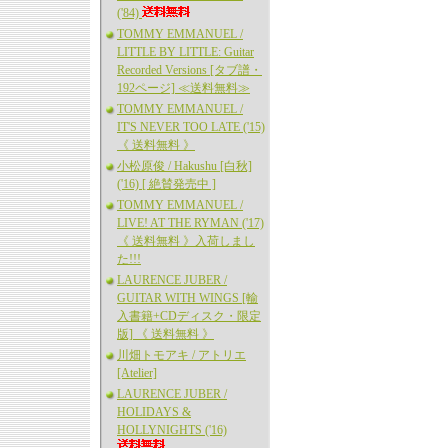
('84)
TOMMY EMMANUEL /
LITTLE BY LITTLE: Guitar
Recorded Versions [タブ譜・
192ページ] ≪送料無料≫
TOMMY EMMANUEL /
IT'S NEVER TOO LATE ('15)
《 送料無料 》
小松原俊 / Hakushu [白秋]
('16) [ 絶賛発売中 ]
TOMMY EMMANUEL /
LIVE! AT THE RYMAN ('17)
《 送料無料 》入荷しまし
た!!!
LAURENCE JUBER /
GUITAR WITH WINGS [輸
入書籍+CDディスク・限定
版] 《 送料無料 》
川畑トモアキ / アトリエ
[Atelier]
LAURENCE JUBER /
HOLIDAYS &
HOLLYNIGHTS ('16)