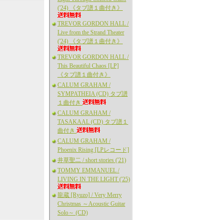
('24) 《タブ譜１曲付き》
TREVOR GORDON HALL /
Live from the Strand Theater
('24) 《タブ譜１曲付き》
TREVOR GORDON HALL /
This Beautiful Chaos [LP]
《タブ譜１曲付き》
CALUM GRAHAM /
SYMPATHEIA (CD) タブ譜
１曲付き
CALUM GRAHAM /
TASAKAAL (CD) タブ譜１
曲付き
CALUM GRAHAM /
Phoenix Rising [LPレコード]
井草聖二 / short stories ('21)
TOMMY EMMANUEL /
LIVING IN THE LIGHT ('25)
龍蔵 [Ryuzo] / Very Merry
Christmas ～Acoustic Guitar
Solo～ (CD)