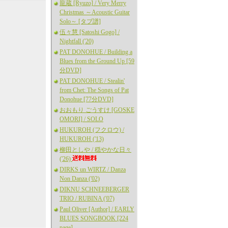
龍蔵 [Ryuzo] / Very Merry
Christmas ～Acoustic Guitar
Solo～ [タブ譜]
伍々慧 [Satoshi Gogo] /
Nightfall ('20)
PAT DONOHUE / Building a
Blues from the Ground Up [59
分DVD]
PAT DONOHUE / Stealin'
from Chet: The Songs of Pat
Donohue [77分DVD]
おおもり ごうすけ [GOSKE
OMORI] / SOLO
HUKUROH (フクロウ) /
HUKUROH ('13)
柳田としや / 穏やかな日々
('26)
DIRKS un WIRTZ / Danza
Non Danza ('02)
DIKNU SCHNEEBERGER
TRIO / RUBINA ('07)
Paul Oliver [Author] / EARLY
BLUES SONGBOOK [224
page]