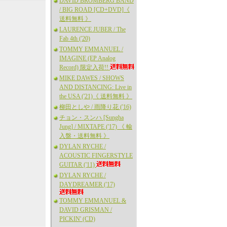
DAVID BROMBERG BAND
/ BIG ROAD [CD+DVD]《
送料無料 》
LAURENCE JUBER / The
Fab 4th ('20)
TOMMY EMMANUEL /
IMAGINE (EP Analog
Record) 限定入荷!!
MIKE DAWES / SHOWS
AND DISTANCING: Live in
the USA ('21)《 送料無料 》
柳田としや / 雨降り花 ('16)
チョン・スンハ [Sungha
Jung] / MIXTAPE ('17) 《 輸
入盤・送料無料 》
DYLAN RYCHE /
ACOUSTIC FINGERSTYLE
GUITAR ('11)
DYLAN RYCHE /
DAYDREAMER ('17)
TOMMY EMMANUEL &
DAVID GRISMAN /
PICKIN' (CD)