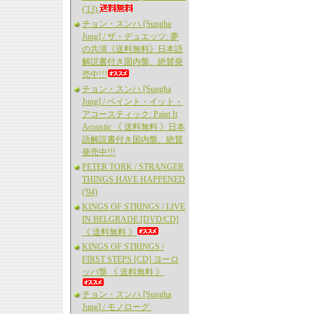
('13)
チョン・スンハ [Sungha
Jung] / ザ・デュエッツ: 夢
の共演《送料無料》日本語
解説書付き国内盤、絶賛発
売中!!!
チョン・スンハ [Sungha
Jung] / ペイント・イット・
アコースティック: Paint It
Acoustic 《 送料無料 》日本
語解説書付き国内盤、絶賛
発売中!!!
PETER TORK / STRANGER
THINGS HAVE HAPPENED
('94)
KINGS OF STRINGS / LIVE
IN BELGRADE [DVD/CD]
《 送料無料 》
KINGS OF STRINGS /
FIRST STEPS [CD] ヨーロ
ッパ盤 《 送料無料 》
チョン・スンハ [Sungha
Jung] / モノローグ: