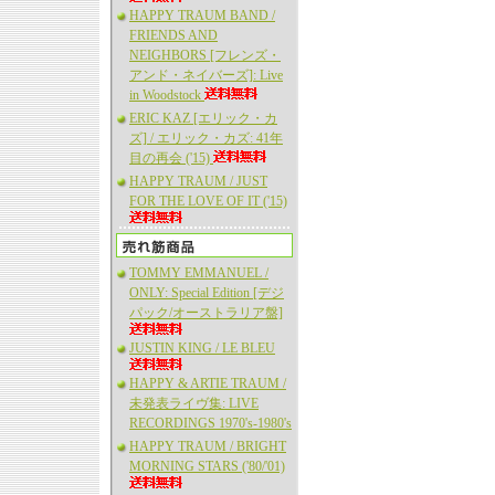
HAPPY TRAUM BAND /
FRIENDS AND
NEIGHBORS [フレンズ・
アンド・ネイバーズ]: Live
in Woodstock
ERIC KAZ [エリック・カ
ズ] / エリック・カズ: 41年
目の再会 ('15)
HAPPY TRAUM / JUST
FOR THE LOVE OF IT ('15)
TOMMY EMMANUEL /
ONLY: Special Edition [デジ
パック/オーストラリア盤]
JUSTIN KING / LE BLEU
HAPPY & ARTIE TRAUM /
未発表ライヴ集: LIVE
RECORDINGS 1970's-1980's
HAPPY TRAUM / BRIGHT
MORNING STARS ('80/'01)