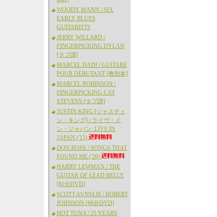
WOODY MANN / SIX
EARLY BLUES
GUITARISTS
JERRY WILLARD /
FINGERPICKING DYLAN
[タブ譜]
MARCEL DADI / GUITARE
POUR DEBUTANT [教則本]
MARCEL ROBINSON /
FINGERPICKING CAT
STEVENS [タブ譜]
JUSTIN KING [ジャスティ
ン・キング] / ライヴ・イ
ン・ジャパン: LIVE IN
JAPAN ('15)
DON ROSS / SONGS THAT
FOUND ME ('26)
HARRY LEWMAN / THE
GUITAR OF LEAD BELLY
[81分DVD]
SCOTT AUNSLIE / ROBERT
JOHNSON [66分DVD]
HOT TUNA / 25 YEARS