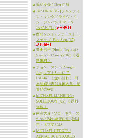
渡辺良介 / Clear ('19)
JUSTIN KING [ジャスティ
ン・キング] / ライヴ・イ
ン・ジャパン: LIVE IN
JAPAN ('15)
西村ケント / ファースト・
ステップ: First Step ('15)
豊田渉平 (Shohei Toyoda) /
Slowly but Surely ('16) 《 送
料無料 》
チョン・スンハ [Sungha
Jung] / アトリエにて:
L'Atelier 《 送料無料 》 日
本語解説書付き国内盤、絶
賛発売中!!!
MICHAEL MANRING /
SOLILOQUY ('05) 《 送料
無料 》
南澤大介 / ソロ・ギターの
ための24の練習曲集 [教則
本・タブ譜+CD]
MICHAEL HEDGES /
AERIAL BOUNDARIES