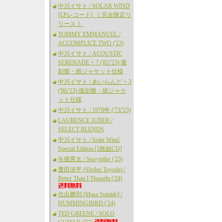
中川イサト / SOLAR WIND
[LPレコード] 《 完全限定リ
リース 》
TOMMY EMMANUEL /
ACCOMPLICE TWO ('23)
中川イサト / ACOUSTIC
SERENADE + 7 ('82/'23) 復
刻盤・紙ジャケット仕様
中川イサト / あいらんど + 3
('86/'23) 復刻盤・紙ジャケ
ット仕様
中川イサト / 1970年 ('73/'23)
LAURENCE JUBER /
SELECT BLENDS
中川イサト / Solar Wind:
Special Edition [2枚組CD]
矢後憲太 / Storyteller ('23)
豊田渉平 (Shohei Toyoda) /
Better Than I Thought ('24)
住出勝則 [Masa Sumide] /
HUMMINGBIRD ('24)
TED GREENE / SOLO