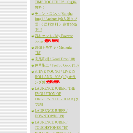
TIME TOGETHER! 《 送料
無料 》
チョン・スンハ [Sungha
Jung] / Andante [輸入版タブ
譜]《 送料無料 》絶賛発売
中!!!
西村ケント / My Favorite
Songs
川畑トモアキ / Memoria
('18)
高尾和樹 / Good Time ('18)
井草聖二 / Feel So Good ('18)
STEVE YOUNG / LIVE IN
HOLLAND 1993 ('19) オラ
ンダ盤
LAURENCE JUBER / THE
EVOLUTION OF
FINGERSTYLE GUITAR [タ
ブ譜]
LAURENCE JUBER /
DOWNTOWN ('19)
LAURENCE JUBER /
TOUCHSTONES ('19)