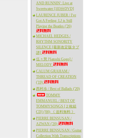
AND RUNNIN': Live at
Sweetwater [103分DVD]
LAURENCE JUBER / I've
Got A Feeling: LJ is Still
Playing the Beatles ('26)
MICHAEL HEDGES /
RHYTHM SONORITY
SILENCE [最新改定版タブ
譜]
伍々慧 [Satoshi Gogo] /
MELODY
CALUM GRAHAM /
THREAD OF CREATION
('19)
西村歩 / Best of Ballads ('20)
TOMMY
EMMANUEL / BEST OF
TOMMYSONGS [２枚組
CD] ('00) 《 送料無料 》
PIERRE BENSUSAN /
AZWAN ('20)
PIERRE BENSUSAN / Guitar
Collection With Transcriptions