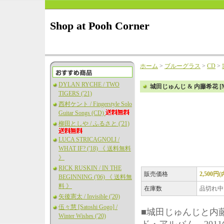
Shop at Pooh Corner
ホーム
>
ブルーグラス
>
CD
>
DYLAN RYCHE / TWO
城田じゅんじ & 内藤希花 [Mareka 
TIGERS ('21)
西村ケント / Fingerstyle Solo
Guitar Songs (CD)
柳田としや / ふるさと ('21)
LUCA STRICAGNOLI /
WHAT IF? ('18) 《 送料無料
》
RICK RUSKIN / IN THE
販売価格
2,500円
BEGINNING ('06) 《 送料無
料 》
在庫数
品切れ中
矢後憲太 / Invisible ('20)
伍々慧 [Satoshi Gogo] /
■城田じゅんじと内藤希
Winter Wishes ('20)