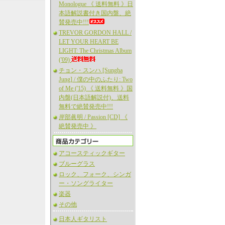
Monologue 《 送料無料 》日
本語解説書付き国内盤、絶
賛発売中!!!
TREVOR GORDON HALL /
LET YOUR HEART BE
LIGHT: The Christmas Album
('09)
チョン・スンハ [Sungha
Jung] / 僕の中のふたり: Two
of Me ('15) 《 送料無料 》国
内盤(日本語解説付)、送料
無料で絶賛発売中!!!
岸部眞明 / Passion [CD] 《
絶賛発売中 》
アコースティックギター
ブルーグラス
ロック、フォーク、シンガ
ー・ソングライター
楽器
その他
日本人ギタリスト