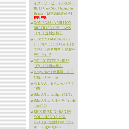
イズ・ザ・ビートルズ第３
集: LJ Can't Stop Playing the
Beatles! [日本語解説付き]
DON ROSS / A MILLION
BRAZILIAN CIVILIANS
('17) 《 送料無料 》
TOMMY EMMANUEL /
IT'S NEVER TOO LATE [タ
ブ譜] 《 送料無料 》絶賛発
売中です!!!
MOLLY TUTTLE / RISE
('17) 《 送料無料 》
Indigo Note [ 伊藤賢一＆三
好紅 ] / Can Sing
ももかん / ももかんベスト
('19)
森田大地 / Twilight ('11/'19)
森田大地 x 大江和基 / a little
time ('16)
RICK RUSKIN / BAN IN
YOUR HAND [119分
DVD+タブ譜付 (pdfファイ
ル) ]《 送料無料 》