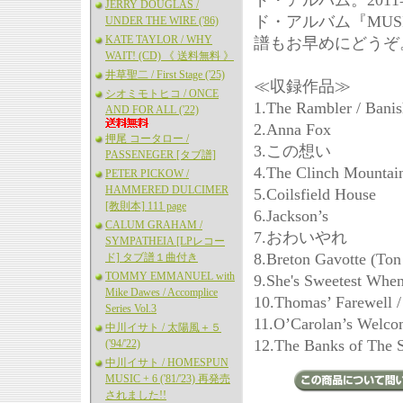
ド・アルバム。2011
JERRY DOUGLAS /
ド・アルバム『MUSI
UNDER THE WIRE ('86)
KATE TAYLOR / WHY
譜もお早めにどうぞ
WAIT! (CD) 《 送料無料 》
井草聖二 / First Stage ('25)
≪収録作品≫
シオミモトヒコ / ONCE
1.The Rambler / Banis
AND FOR ALL ('22)
2.Anna Fox
押尾 コータロー /
3.この想い
PASSENEGER [タブ譜]
4.The Clinch Mountai
PETER PICKOW /
HAMMERED DULCIMER
5.Coilsfield House
[教則本] 111 page
6.Jackson’s
CALUM GRAHAM /
7.おわいやれ
SYMPATHEIA [LPレコー
8.Breton Gavotte (Ton
ド] タブ譜１曲付き
TOMMY EMMANUEL with
9.She's Sweetest Whe
Mike Dawes / Accomplice
10.Thomas’ Farewell /
Series Vol.3
11.O’Carolan’s Welco
中川イサト / 太陽風＋５
12.The Banks of The S
('94/'22)
中川イサト / HOMESPUN
MUSIC + 6 ('81/'23) 再発売
されました!!