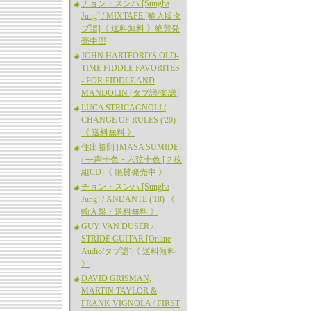
チョン・スンハ [Sungha
Jung] / MIXTAPE [輸入版タ
ブ譜]《 送料無料 》絶賛発
売中!!!
JOHN HARTFORD'S OLD-
TIME FIDDLE FAVORITES
- FOR FIDDLE AND
MANDOLIN [タブ譜/楽譜]
LUCA STRICAGNOLI /
CHANGE OF RULES ('20)
《 送料無料 》
住出勝則 [MASA SUMIDE]
/ 一声十色・六弦十色 [２枚
組CD]《 絶賛発売中 》
チョン・スンハ [Sungha
Jung] / ANDANTE ('18) 《
輸入盤・送料無料 》
GUY VAN DUSER /
STRIDE GUITAR [Online
Audio/タブ譜]《 送料無料
》
DAVID GRISMAN,
MARTIN TAYLOR &
FRANK VIGNOLA / FIRST