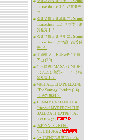
松井祐貴 x 井草聖二 / Sound
Intersection（CD）絶賛発売
中!!
松井祐貴 x 井草聖二 / Sound
Intersection [ CD+タブ譜 ] 絶
賛発売中!!
松井祐貴 x 井草聖二 / Sound
Intersection [ タブ譜 ] 絶賛発
売中!!
岸部眞明 - 下山亮平 / 岸部
下山 ('19)
住出勝則 [MASA SUMIDE]
/ ふたたび荒野へ [CD]《 絶
賛発売中 》
MICHAEL CHAPDELAINE
/ The Somogyi Incident ('16)
《 送料無料 》
TOMMY EMMANUEL &
Friends / LIVE FROM THE
BALBOA THEATRE [PAL-
DVD/ 87分]
西村ケント / KENT
NISHIMURA 2
LAURENCE JUBER / プレ