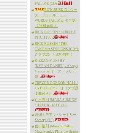
FAIL ME (CD)
RICK RUSKIN / ワー
ズ・フェイル・ミ－:
WORDS FAIL ME [タブ譜]
《 送料無料 》
RICK RUSKIN / PERFECT
PITCH ('06)
RICK RUSKIN / THE
TAKOMA SESSIONS [CD付
きタブ譜] 《 送料無料 》
KIERAN MURPHY
[KYRAN DANIEL] / Always,
Francesca [オーストラリア
盤]
TREVOR GORDON HALL /
ENTELECHY ('11) 《タブ譜
１曲付き》
住出勝則 [MASA SUMIDE]
/ HALF & HALF ('12)
川畑トモアキ / シーナリー:
Scenery ('12)
住出勝則 [Masa Sumide] /
Masa Sumide Plays the Beatles