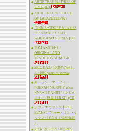
ARTIE TRAUM / THIEF OF
TIME ('07)
ARTIE TRAUM / SOUTH
OF LAFAYETTE ('02)
JOHN BATDORF & JAMES
LEE STANLEY / ALL
WOOD AND STONES ('08)
TOM AKSTENS /
ORIGINAL AND
TRADITIONAL MUSIC
ERIC KAZ / 1000年の悲し
み: 1000 years of sorrow
キーラン・マーフィー
[KIERAN MURPHY a.k.a.
KYRAN DANIEL] / ありの
ままに (原題 PER SE) (CD)
ボブ・エヴァンス [BOB
EVANS] / フォー・オン・シ
ックス: 4 ON 6《 送料無料
》
RICK RUSKIN / WORDS