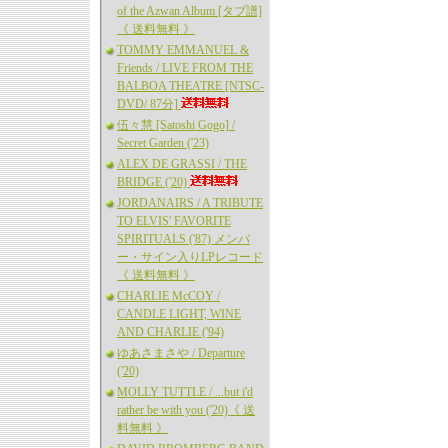
of the Azwan Album [タブ譜]
《 送料無料 》
TOMMY EMMANUEL &
Friends / LIVE FROM THE
BALBOA THEATRE [NTSC-
DVD/ 87分]
伍々慧 [Satoshi Gogo] /
Secret Garden ('23)
ALEX DE GRASSI / THE
BRIDGE ('20)
JORDANAIRS / A TRIBUTE
TO ELVIS' FAVORITE
SPIRITUALS ('87) メンバ
ー・サイン入りLPレコード
《 送料無料 》
CHARLIE McCOY /
CANDLE LIGHT, WINE
AND CHARLIE ('94)
ゆあさまさや / Departure
('20)
MOLLY TUTTLE / ...but i'd
rather be with you ('20)《 送
料無料 》