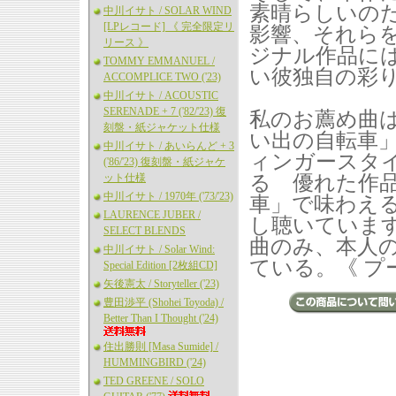
素晴らしいの
中川イサト / SOLAR WIND
[LPレコード] 《 完全限定リ
影響、それら
リース 》
ジナル作品に
TOMMY EMMANUEL /
い彼独自の彩
ACCOMPLICE TWO ('23)
中川イサト / ACOUSTIC
SERENADE + 7 ('82/'23) 復
私のお薦め曲は「
刻盤・紙ジャケット仕様
い出の自転車
中川イサト / あいらんど + 3
ィンガースタ
('86/'23) 復刻盤・紙ジャケ
ット仕様
る 優れた作
中川イサト / 1970年 ('73/'23)
車」で味わえ
LAURENCE JUBER /
し聴いています
SELECT BLENDS
曲のみ、本人
中川イサト / Solar Wind:
ている。《 プー
Special Edition [2枚組CD]
矢後憲太 / Storyteller ('23)
豊田渉平 (Shohei Toyoda) /
Better Than I Thought ('24)
住出勝則 [Masa Sumide] /
HUMMINGBIRD ('24)
TED GREENE / SOLO