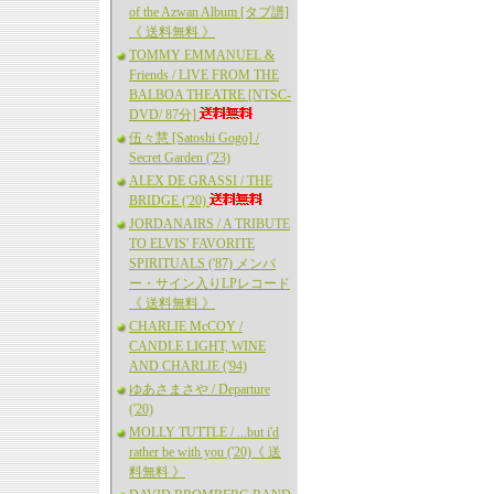
of the Azwan Album [タブ譜]
《 送料無料 》
TOMMY EMMANUEL &
Friends / LIVE FROM THE
BALBOA THEATRE [NTSC-
DVD/ 87分]
伍々慧 [Satoshi Gogo] /
Secret Garden ('23)
ALEX DE GRASSI / THE
BRIDGE ('20)
JORDANAIRS / A TRIBUTE
TO ELVIS' FAVORITE
SPIRITUALS ('87) メンバ
ー・サイン入りLPレコード
《 送料無料 》
CHARLIE McCOY /
CANDLE LIGHT, WINE
AND CHARLIE ('94)
ゆあさまさや / Departure
('20)
MOLLY TUTTLE / ...but i'd
rather be with you ('20)《 送
料無料 》