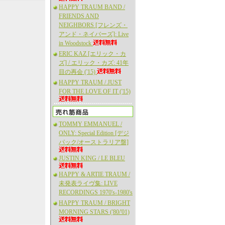
HAPPY TRAUM BAND /
FRIENDS AND
NEIGHBORS [フレンズ・
アンド・ネイバーズ]: Live
in Woodstock
ERIC KAZ [エリック・カ
ズ] / エリック・カズ: 41年
目の再会 ('15)
HAPPY TRAUM / JUST
FOR THE LOVE OF IT ('15)
TOMMY EMMANUEL /
ONLY: Special Edition [デジ
パック/オーストラリア盤]
JUSTIN KING / LE BLEU
HAPPY & ARTIE TRAUM /
未発表ライヴ集: LIVE
RECORDINGS 1970's-1980's
HAPPY TRAUM / BRIGHT
MORNING STARS ('80/'01)