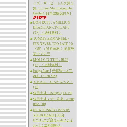
イズ・ザ・ビートルズ第３
集: LJ Can't Stop Playing the
Beatles! [日本語解説付き]
DON ROSS / A MILLION
BRAZILIAN CIVILIANS
('17) 《 送料無料 》
TOMMY EMMANUEL /
IT'S NEVER TOO LATE [タ
ブ譜] 《 送料無料 》絶賛発
売中です!!!
MOLLY TUTTLE / RISE
('17) 《 送料無料 》
Indigo Note [ 伊藤賢一＆三
好紅 ] / Can Sing
ももかん / ももかんベスト
('19)
森田大地 / Twilight ('11/'19)
森田大地 x 大江和基 / a little
time ('16)
RICK RUSKIN / BAN IN
YOUR HAND [119分
DVD+タブ譜付 (pdfファイ
ル) ]《 送料無料 》