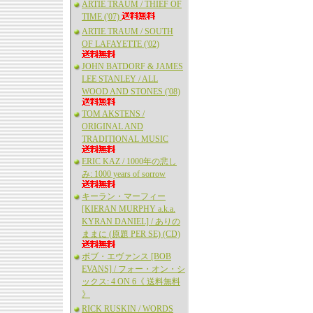
ARTIE TRAUM / THIEF OF
TIME ('07)
ARTIE TRAUM / SOUTH
OF LAFAYETTE ('02)
JOHN BATDORF & JAMES
LEE STANLEY / ALL
WOOD AND STONES ('08)
TOM AKSTENS /
ORIGINAL AND
TRADITIONAL MUSIC
ERIC KAZ / 1000年の悲し
み: 1000 years of sorrow
キーラン・マーフィー
[KIERAN MURPHY a.k.a.
KYRAN DANIEL] / ありの
ままに (原題 PER SE) (CD)
ボブ・エヴァンス [BOB
EVANS] / フォー・オン・シ
ックス: 4 ON 6《 送料無料
》
RICK RUSKIN / WORDS