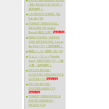
DAVID BROMBERG BAND
/ BIG ROAD [CD+DVD]《
送料無料 》
LAURENCE JUBER / The
Fab 4th ('20)
TOMMY EMMANUEL /
IMAGINE (EP Analog
Record) 限定入荷!!
MIKE DAWES / SHOWS
AND DISTANCING: Live in
the USA ('21)《 送料無料 》
柳田としや / 雨降り花 ('16)
チョン・スンハ [Sungha
Jung] / MIXTAPE ('17) 《 輸
入盤・送料無料 》
DYLAN RYCHE /
ACOUSTIC FINGERSTYLE
GUITAR ('11)
DYLAN RYCHE /
DAYDREAMER ('17)
TOMMY EMMANUEL &
DAVID GRISMAN /
PICKIN' (CD)