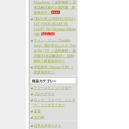
Monologue 《 送料無料 》日
本語解説書付き国内盤、絶
賛発売中!!!
TREVOR GORDON HALL /
LET YOUR HEART BE
LIGHT: The Christmas Album
('09)
チョン・スンハ [Sungha
Jung] / 僕の中のふたり: Two
of Me ('15) 《 送料無料 》国
内盤(日本語解説付)、送料
無料で絶賛発売中!!!
岸部眞明 / Passion [CD] 《
絶賛発売中 》
アコースティックギター
ブルーグラス
ロック、フォーク、シンガ
ー・ソングライター
楽器
その他
日本人ギタリスト