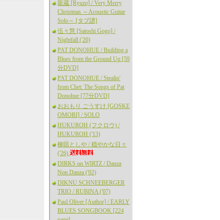
龍蔵 [Ryuzo] / Very Merry
Christmas ～Acoustic Guitar
Solo～ [タブ譜]
伍々慧 [Satoshi Gogo] /
Nightfall ('20)
PAT DONOHUE / Building a
Blues from the Ground Up [59
分DVD]
PAT DONOHUE / Stealin'
from Chet: The Songs of Pat
Donohue [77分DVD]
おおもり ごうすけ [GOSKE
OMORI] / SOLO
HUKUROH (フクロウ) /
HUKUROH ('13)
柳田としや / 穏やかな日々
('26)
DIRKS un WIRTZ / Danza
Non Danza ('02)
DIKNU SCHNEEBERGER
TRIO / RUBINA ('07)
Paul Oliver [Author] / EARLY
BLUES SONGBOOK [224
page]