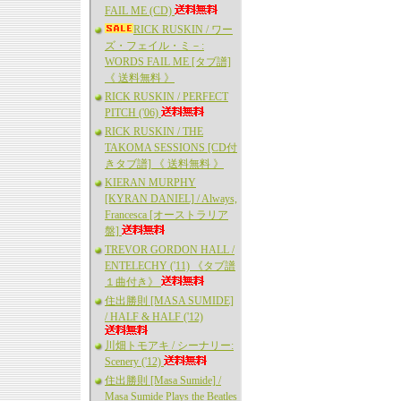
FAIL ME (CD)
RICK RUSKIN / ワー
ズ・フェイル・ミ－:
WORDS FAIL ME [タブ譜]
《 送料無料 》
RICK RUSKIN / PERFECT
PITCH ('06)
RICK RUSKIN / THE
TAKOMA SESSIONS [CD付
きタブ譜] 《 送料無料 》
KIERAN MURPHY
[KYRAN DANIEL] / Always,
Francesca [オーストラリア
盤]
TREVOR GORDON HALL /
ENTELECHY ('11) 《タブ譜
１曲付き》
住出勝則 [MASA SUMIDE]
/ HALF & HALF ('12)
川畑トモアキ / シーナリー:
Scenery ('12)
住出勝則 [Masa Sumide] /
Masa Sumide Plays the Beatles