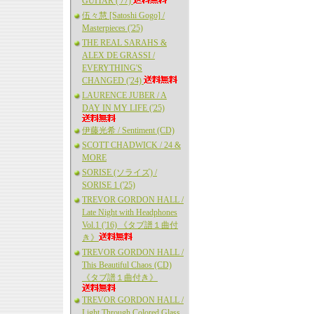
GUITAR ('77)
伍々慧 [Satoshi Gogo] /
Masterpieces ('25)
THE REAL SARAHS &
ALEX DE GRASSI /
EVERYTHING'S
CHANGED ('24)
LAURENCE JUBER / A
DAY IN MY LIFE ('25)
伊藤光希 / Sentiment (CD)
SCOTT CHADWICK / 24 &
MORE
SORISE (ソライズ) /
SORISE 1 ('25)
TREVOR GORDON HALL /
Late Night with Headphones
Vol.1 ('16) 《タブ譜１曲付
き》
TREVOR GORDON HALL /
This Beautiful Chaos (CD)
《タブ譜１曲付き》
TREVOR GORDON HALL /
Light Through Colored Glass