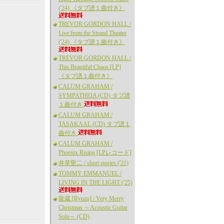
('24) 《タブ譜１曲付き》
TREVOR GORDON HALL /
Live from the Strand Theater
('24) 《タブ譜１曲付き》
TREVOR GORDON HALL /
This Beautiful Chaos [LP]
《タブ譜１曲付き》
CALUM GRAHAM /
SYMPATHEIA (CD) タブ譜
１曲付き
CALUM GRAHAM /
TASAKAAL (CD) タブ譜１
曲付き
CALUM GRAHAM /
Phoenix Rising [LPレコード]
井草聖二 / short stories ('21)
TOMMY EMMANUEL /
LIVING IN THE LIGHT ('25)
龍蔵 [Ryuzo] / Very Merry
Christmas ～Acoustic Guitar
Solo～ (CD)