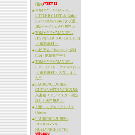
('84)
TOMMY EMMANUEL /
LITTLE BY LITTLE: Guitar
Recorded Versions [タブ譜・
192ページ] ≪送料無料≫
TOMMY EMMANUEL /
IT'S NEVER TOO LATE ('15)
《 送料無料 》
小松原俊 / Hakushu [白秋]
('16) [ 絶賛発売中 ]
TOMMY EMMANUEL /
LIVE! AT THE RYMAN ('17)
《 送料無料 》入荷しまし
た!!!
LAURENCE JUBER /
GUITAR WITH WINGS [輸
入書籍+CDディスク・限定
版] 《 送料無料 》
川畑トモアキ / アトリエ
[Atelier]
LAURENCE JUBER /
HOLIDAYS &
HOLLYNIGHTS ('16)