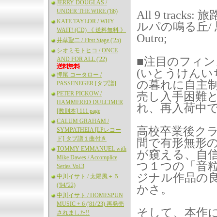
JERRY DOUGLAS /
UNDER THE WIRE ('86)
All 9 tracks
KATE TAYLOR / WHY
ルパの鳴る丘/ 
WAIT! (CD) 《 送料無料 》
Outro;
井草聖二 / First Stage ('25)
シオミモトヒコ / ONCE
■注目のフィ
AND FOR ALL ('22)
(いとうけんい
押尾 コータロー /
の暮れに自主
PASSENEGER [タブ譜]
PETER PICKOW /
売し入手困難
HAMMERED DULCIMER
れ、再入荷中
[教則本] 111 page
CALUM GRAHAM /
高校卒業後ク
SYMPATHEIA [LPレコー
ド] タブ譜１曲付き
間で有形無形
TOMMY EMMANUEL with
が窺える、自
Mike Dawes / Accomplice
つ１つの「音
Series Vol.3
ジナル作品の
中川イサト / 太陽風＋５
('94/'22)
かさ。
中川イサト / HOMESPUN
MUSIC + 6 ('81/'23) 再発売
そして、本作
されました!!