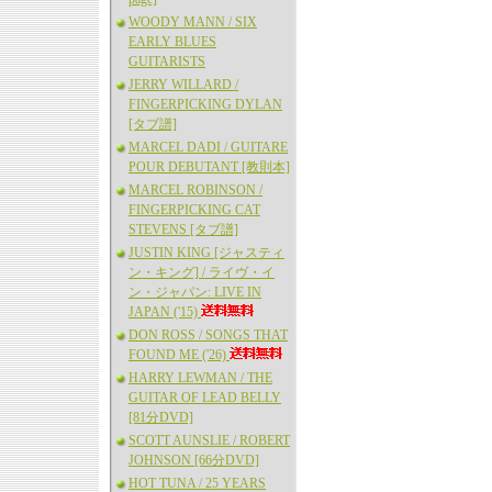
WOODY MANN / SIX
EARLY BLUES
GUITARISTS
JERRY WILLARD /
FINGERPICKING DYLAN
[タブ譜]
MARCEL DADI / GUITARE
POUR DEBUTANT [教則本]
MARCEL ROBINSON /
FINGERPICKING CAT
STEVENS [タブ譜]
JUSTIN KING [ジャスティ
ン・キング] / ライヴ・イ
ン・ジャパン: LIVE IN
JAPAN ('15)
DON ROSS / SONGS THAT
FOUND ME ('26)
HARRY LEWMAN / THE
GUITAR OF LEAD BELLY
[81分DVD]
SCOTT AUNSLIE / ROBERT
JOHNSON [66分DVD]
HOT TUNA / 25 YEARS