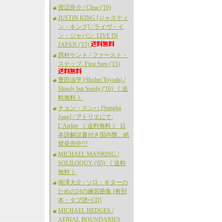
渡辺良介 / Clear ('19)
JUSTIN KING [ジャスティ
ン・キング] / ライヴ・イ
ン・ジャパン: LIVE IN
JAPAN ('15)
西村ケント / ファースト・
ステップ: First Step ('15)
豊田渉平 (Shohei Toyoda) /
Slowly but Surely ('16) 《 送
料無料 》
チョン・スンハ [Sungha
Jung] / アトリエにて:
L'Atelier 《 送料無料 》 日
本語解説書付き国内盤、絶
賛発売中!!!
MICHAEL MANRING /
SOLILOQUY ('05) 《 送料
無料 》
南澤大介 / ソロ・ギターの
ための24の練習曲集 [教則
本・タブ譜+CD]
MICHAEL HEDGES /
AERIAL BOUNDARIES