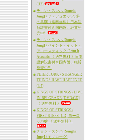
('13)
チョン・スンハ [Sungha
Jung] / ザ・デュエッツ: 夢
の共演《送料無料》日本語
解説書付き国内盤、絶賛発
売中!!!
チョン・スンハ [Sungha
Jung] / ペイント・イット・
アコースティック: Paint It
Acoustic 《 送料無料 》日本
語解説書付き国内盤、絶賛
発売中!!!
PETER TORK / STRANGER
THINGS HAVE HAPPENED
('94)
KINGS OF STRINGS / LIVE
IN BELGRADE [DVD/CD]
《 送料無料 》
KINGS OF STRINGS /
FIRST STEPS [CD] ヨーロ
ッパ盤 《 送料無料 》
チョン・スンハ [Sungha
Jung] / モノローグ: