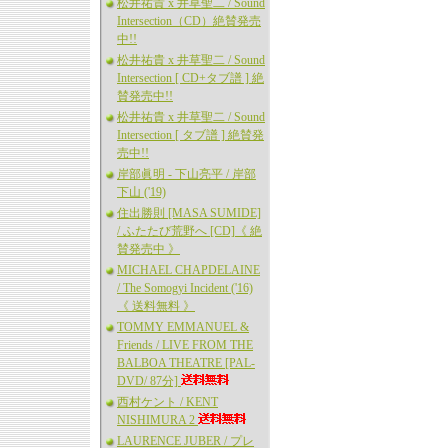
松井祐貴 x 井草聖二 / Sound
Intersection（CD）絶賛発売
中!!
松井祐貴 x 井草聖二 / Sound
Intersection [ CD+タブ譜 ] 絶
賛発売中!!
松井祐貴 x 井草聖二 / Sound
Intersection [ タブ譜 ] 絶賛発
売中!!
岸部眞明 - 下山亮平 / 岸部
下山 ('19)
住出勝則 [MASA SUMIDE]
/ ふたたび荒野へ [CD]《 絶
賛発売中 》
MICHAEL CHAPDELAINE
/ The Somogyi Incident ('16)
《 送料無料 》
TOMMY EMMANUEL &
Friends / LIVE FROM THE
BALBOA THEATRE [PAL-
DVD/ 87分]
西村ケント / KENT
NISHIMURA 2
LAURENCE JUBER / プレ