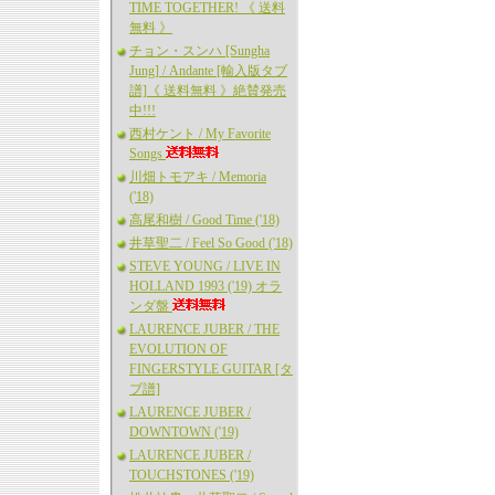
TIME TOGETHER! 《 送料
無料 》
チョン・スンハ [Sungha
Jung] / Andante [輸入版タブ
譜]《 送料無料 》絶賛発売
中!!!
西村ケント / My Favorite
Songs
川畑トモアキ / Memoria
('18)
高尾和樹 / Good Time ('18)
井草聖二 / Feel So Good ('18)
STEVE YOUNG / LIVE IN
HOLLAND 1993 ('19) オラ
ンダ盤
LAURENCE JUBER / THE
EVOLUTION OF
FINGERSTYLE GUITAR [タ
ブ譜]
LAURENCE JUBER /
DOWNTOWN ('19)
LAURENCE JUBER /
TOUCHSTONES ('19)