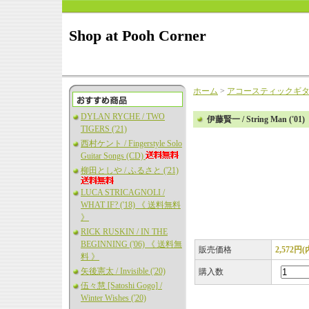
Shop at Pooh Corner
ホーム
>
アコースティックギ
DYLAN RYCHE / TWO
伊藤賢一 / String Man ('01)
TIGERS ('21)
西村ケント / Fingerstyle Solo
Guitar Songs (CD)
柳田としや / ふるさと ('21)
LUCA STRICAGNOLI /
WHAT IF? ('18) 《 送料無料
》
RICK RUSKIN / IN THE
BEGINNING ('06) 《 送料無
販売価格
2,572円
料 》
矢後憲太 / Invisible ('20)
購入数
伍々慧 [Satoshi Gogo] /
Winter Wishes ('20)