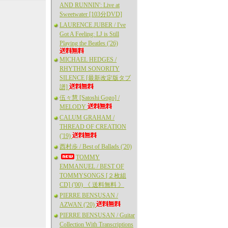
AND RUNNIN': Live at
Sweetwater [103分DVD]
LAURENCE JUBER / I've
Got A Feeling: LJ is Still
Playing the Beatles ('26)
MICHAEL HEDGES /
RHYTHM SONORITY
SILENCE [最新改定版タブ
譜]
伍々慧 [Satoshi Gogo] /
MELODY
CALUM GRAHAM /
THREAD OF CREATION
('19)
西村歩 / Best of Ballads ('20)
TOMMY
EMMANUEL / BEST OF
TOMMYSONGS [２枚組
CD] ('00) 《 送料無料 》
PIERRE BENSUSAN /
AZWAN ('20)
PIERRE BENSUSAN / Guitar
Collection With Transcriptions