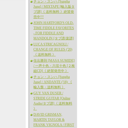
チョン・スンハ [Sungha
Jung] / MIXTAPE [輸入版タ
ブ譜]《 送料無料 》絶賛発
売中!!!
JOHN HARTFORD'S OLD-
TIME FIDDLE FAVORITES
- FOR FIDDLE AND
MANDOLIN [タブ譜/楽譜]
LUCA STRICAGNOLI /
CHANGE OF RULES ('20)
《 送料無料 》
住出勝則 [MASA SUMIDE]
/ 一声十色・六弦十色 [２枚
組CD]《 絶賛発売中 》
チョン・スンハ [Sungha
Jung] / ANDANTE ('18) 《
輸入盤・送料無料 》
GUY VAN DUSER /
STRIDE GUITAR [Online
Audio/タブ譜]《 送料無料
》
DAVID GRISMAN,
MARTIN TAYLOR &
FRANK VIGNOLA / FIRST