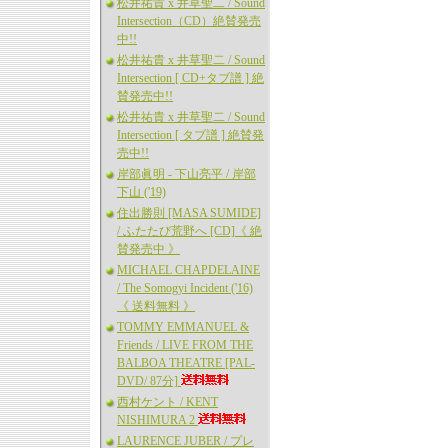
松井祐貴 x 井草聖二 / Sound
Intersection（CD）絶賛発売
中!!
松井祐貴 x 井草聖二 / Sound
Intersection [ CD+タブ譜 ] 絶
賛発売中!!
松井祐貴 x 井草聖二 / Sound
Intersection [ タブ譜 ] 絶賛発
売中!!
岸部眞明 - 下山亮平 / 岸部
下山 ('19)
住出勝則 [MASA SUMIDE]
/ ふたたび荒野へ [CD]《 絶
賛発売中 》
MICHAEL CHAPDELAINE
/ The Somogyi Incident ('16)
《 送料無料 》
TOMMY EMMANUEL &
Friends / LIVE FROM THE
BALBOA THEATRE [PAL-
DVD/ 87分]
西村ケント / KENT
NISHIMURA 2
LAURENCE JUBER / プレ