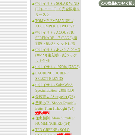
中川イサト / SOLAR WIND
[LPレコード] 《 完全限定リ
リース 》
TOMMY EMMANUEL /
ACCOMPLICE TWO ('23)
中川イサト / ACOUSTIC
SERENADE + 7 ('82/'23) 復
刻盤・紙ジャケット仕様
中川イサト / あいらんど + 3
('86/'23) 復刻盤・紙ジャケ
ット仕様
中川イサト / 1970年 ('73/'23)
LAURENCE JUBER /
SELECT BLENDS
中川イサト / Solar Wind:
Special Edition [2枚組CD]
矢後憲太 / Storyteller ('23)
豊田渉平 (Shohei Toyoda) /
Better Than I Thought ('24)
住出勝則 [Masa Sumide] /
HUMMINGBIRD ('24)
TED GREENE / SOLO