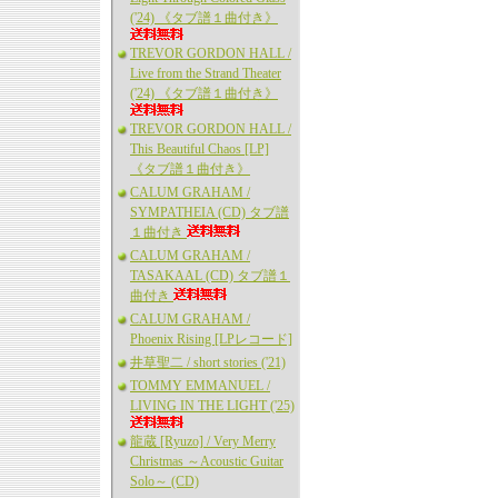
('24) 《タブ譜１曲付き》
TREVOR GORDON HALL /
Live from the Strand Theater
('24) 《タブ譜１曲付き》
TREVOR GORDON HALL /
This Beautiful Chaos [LP]
《タブ譜１曲付き》
CALUM GRAHAM /
SYMPATHEIA (CD) タブ譜
１曲付き
CALUM GRAHAM /
TASAKAAL (CD) タブ譜１
曲付き
CALUM GRAHAM /
Phoenix Rising [LPレコード]
井草聖二 / short stories ('21)
TOMMY EMMANUEL /
LIVING IN THE LIGHT ('25)
龍蔵 [Ryuzo] / Very Merry
Christmas ～Acoustic Guitar
Solo～ (CD)