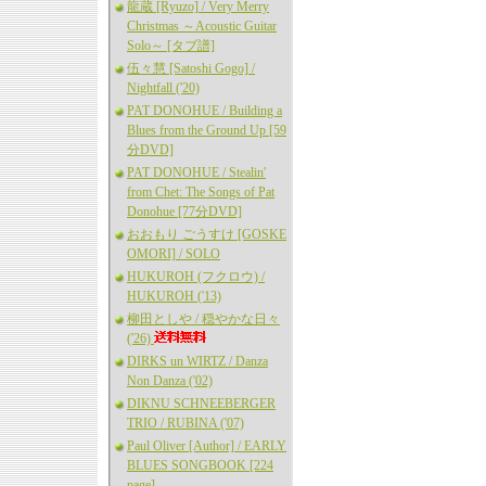
龍蔵 [Ryuzo] / Very Merry
Christmas ～Acoustic Guitar
Solo～ [タブ譜]
伍々慧 [Satoshi Gogo] /
Nightfall ('20)
PAT DONOHUE / Building a
Blues from the Ground Up [59
分DVD]
PAT DONOHUE / Stealin'
from Chet: The Songs of Pat
Donohue [77分DVD]
おおもり ごうすけ [GOSKE
OMORI] / SOLO
HUKUROH (フクロウ) /
HUKUROH ('13)
柳田としや / 穏やかな日々
('26)
DIRKS un WIRTZ / Danza
Non Danza ('02)
DIKNU SCHNEEBERGER
TRIO / RUBINA ('07)
Paul Oliver [Author] / EARLY
BLUES SONGBOOK [224
page]