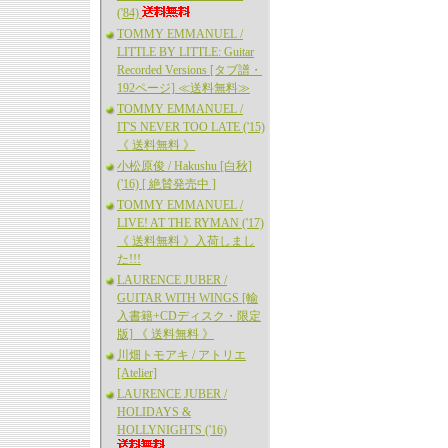
('84)
TOMMY EMMANUEL /
LITTLE BY LITTLE: Guitar
Recorded Versions [タブ譜・
192ページ] ≪送料無料≫
TOMMY EMMANUEL /
IT'S NEVER TOO LATE ('15)
《 送料無料 》
小松原俊 / Hakushu [白秋]
('16) [ 絶賛発売中 ]
TOMMY EMMANUEL /
LIVE! AT THE RYMAN ('17)
《 送料無料 》入荷しまし
た!!!
LAURENCE JUBER /
GUITAR WITH WINGS [輸
入書籍+CDディスク・限定
版] 《 送料無料 》
川畑トモアキ / アトリエ
[Atelier]
LAURENCE JUBER /
HOLIDAYS &
HOLLYNIGHTS ('16)