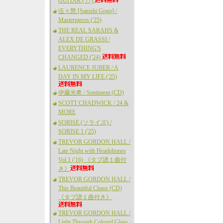
GUITAR ('77)
伍々慧 [Satoshi Gogo] /
Masterpieces ('25)
THE REAL SARAHS &
ALEX DE GRASSI /
EVERYTHING'S
CHANGED ('24)
LAURENCE JUBER / A
DAY IN MY LIFE ('25)
伊藤光希 / Sentiment (CD)
SCOTT CHADWICK / 24 &
MORE
SORISE (ソライズ) /
SORISE 1 ('25)
TREVOR GORDON HALL /
Late Night with Headphones
Vol.1 ('16) 《タブ譜１曲付
き》
TREVOR GORDON HALL /
This Beautiful Chaos (CD)
《タブ譜１曲付き》
TREVOR GORDON HALL /
Light Through Colored Glass