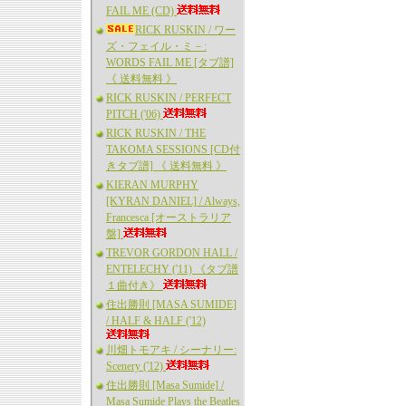
FAIL ME (CD)
RICK RUSKIN / ワー
ズ・フェイル・ミ－:
WORDS FAIL ME [タブ譜]
《 送料無料 》
RICK RUSKIN / PERFECT
PITCH ('06)
RICK RUSKIN / THE
TAKOMA SESSIONS [CD付
きタブ譜] 《 送料無料 》
KIERAN MURPHY
[KYRAN DANIEL] / Always,
Francesca [オーストラリア
盤]
TREVOR GORDON HALL /
ENTELECHY ('11) 《タブ譜
１曲付き》
住出勝則 [MASA SUMIDE]
/ HALF & HALF ('12)
川畑トモアキ / シーナリー:
Scenery ('12)
住出勝則 [Masa Sumide] /
Masa Sumide Plays the Beatles