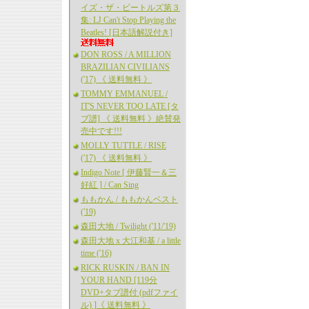
イズ・ザ・ビートルズ第３
集: LJ Can't Stop Playing the
Beatles! [日本語解説付き]
DON ROSS / A MILLION
BRAZILIAN CIVILIANS
('17) 《 送料無料 》
TOMMY EMMANUEL /
IT'S NEVER TOO LATE [タ
ブ譜] 《 送料無料 》絶賛発
売中です!!!
MOLLY TUTTLE / RISE
('17) 《 送料無料 》
Indigo Note [ 伊藤賢一＆三
好紅 ] / Can Sing
ももかん / ももかんベスト
('19)
森田大地 / Twilight ('11/'19)
森田大地 x 大江和基 / a little
time ('16)
RICK RUSKIN / BAN IN
YOUR HAND [119分
DVD+タブ譜付 (pdfファイ
ル) ]《 送料無料 》