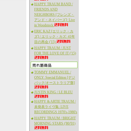
HAPPY TRAUM BAND /
FRIENDS AND
NEIGHBORS [フレンズ・
アンド・ネイバーズ]: Live
in Woodstock
ERIC KAZ [エリック・カ
ズ] / エリック・カズ: 41年
目の再会 ('15)
HAPPY TRAUM / JUST
FOR THE LOVE OF IT ('15)
TOMMY EMMANUEL /
ONLY: Special Edition [デジ
パック/オーストラリア盤]
JUSTIN KING / LE BLEU
HAPPY & ARTIE TRAUM /
未発表ライヴ集: LIVE
RECORDINGS 1970's-1980's
HAPPY TRAUM / BRIGHT
MORNING STARS ('80/'01)