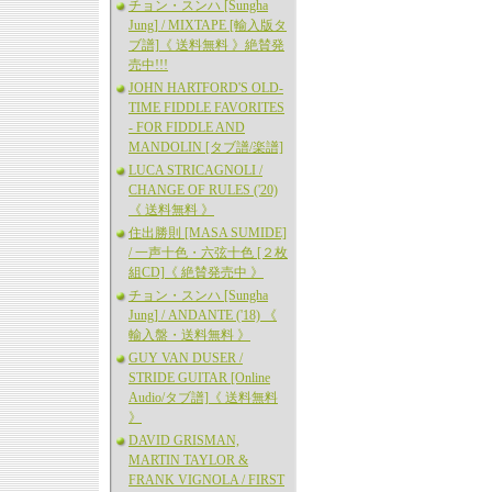
チョン・スンハ [Sungha
Jung] / MIXTAPE [輸入版タ
ブ譜]《 送料無料 》絶賛発
売中!!!
JOHN HARTFORD'S OLD-
TIME FIDDLE FAVORITES
- FOR FIDDLE AND
MANDOLIN [タブ譜/楽譜]
LUCA STRICAGNOLI /
CHANGE OF RULES ('20)
《 送料無料 》
住出勝則 [MASA SUMIDE]
/ 一声十色・六弦十色 [２枚
組CD]《 絶賛発売中 》
チョン・スンハ [Sungha
Jung] / ANDANTE ('18) 《
輸入盤・送料無料 》
GUY VAN DUSER /
STRIDE GUITAR [Online
Audio/タブ譜]《 送料無料
》
DAVID GRISMAN,
MARTIN TAYLOR &
FRANK VIGNOLA / FIRST