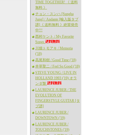
TIME TOGETHER! 《 送料
無料 》
チョン・スンハ [Sungha
Jung] / Andante [輸入版タブ
譜]《 送料無料 》絶賛発売
中!!!
西村ケント / My Favorite
Songs
川畑トモアキ / Memoria
('18)
高尾和樹 / Good Time ('18)
井草聖二 / Feel So Good ('18)
STEVE YOUNG / LIVE IN
HOLLAND 1993 ('19) オラ
ンダ盤
LAURENCE JUBER / THE
EVOLUTION OF
FINGERSTYLE GUITAR [タ
ブ譜]
LAURENCE JUBER /
DOWNTOWN ('19)
LAURENCE JUBER /
TOUCHSTONES ('19)