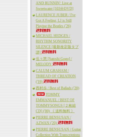
AND RUNNIN': Live at
Sweetwater [103分DVD]
LAURENCE JUBER / I've
Got A Feeling: LJ is Still
Playing the Beatles ('26)
MICHAEL HEDGES /
RHYTHM SONORITY
SILENCE [最新改定版タブ
譜]
伍々慧 [Satoshi Gogo] /
MELODY
CALUM GRAHAM /
THREAD OF CREATION
('19)
西村歩 / Best of Ballads ('20)
TOMMY
EMMANUEL / BEST OF
TOMMYSONGS [２枚組
CD] ('00) 《 送料無料 》
PIERRE BENSUSAN /
AZWAN ('20)
PIERRE BENSUSAN / Guitar
Collection With Transcriptions