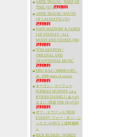
ARTIE TRAUM / THIEF OF
TIME ('07)
ARTIE TRAUM / SOUTH
OF LAFAYETTE ('02)
JOHN BATDORF & JAMES
LEE STANLEY / ALL
WOOD AND STONES ('08)
TOM AKSTENS /
ORIGINAL AND
TRADITIONAL MUSIC
ERIC KAZ / 1000年の悲し
み: 1000 years of sorrow
キーラン・マーフィー
[KIERAN MURPHY a.k.a.
KYRAN DANIEL] / ありの
ままに (原題 PER SE) (CD)
ボブ・エヴァンス [BOB
EVANS] / フォー・オン・シ
ックス: 4 ON 6《 送料無料
》
RICK RUSKIN / WORDS