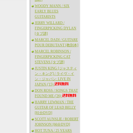
WOODY MANN / SIX
EARLY BLUES
GUITARISTS
JERRY WILLARD /
FINGERPICKING DYLAN
[タブ譜]
MARCEL DADI / GUITARE
POUR DEBUTANT [教則本]
MARCEL ROBINSON /
FINGERPICKING CAT
STEVENS [タブ譜]
JUSTIN KING [ジャスティ
ン・キング] / ライヴ・イ
ン・ジャパン: LIVE IN
JAPAN ('15)
DON ROSS / SONGS THAT
FOUND ME ('26)
HARRY LEWMAN / THE
GUITAR OF LEAD BELLY
[81分DVD]
SCOTT AUNSLIE / ROBERT
JOHNSON [66分DVD]
HOT TUNA / 25 YEARS