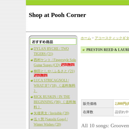
Shop at Pooh Corner
ホーム
>
アコースティックギ
DYLAN RYCHE / TWO
PRESTON REED & LAUR
TIGERS ('21)
西村ケント / Fingerstyle Solo
Guitar Songs (CD)
柳田としや / ふるさと ('21)
LUCA STRICAGNOLI /
WHAT IF? ('18) 《 送料無料
》
RICK RUSKIN / IN THE
BEGINNING ('06) 《 送料無
販売価格
2,800円
料 》
在庫数
品切れ中
矢後憲太 / Invisible ('20)
伍々慧 [Satoshi Gogo] /
Winter Wishes ('20)
All 10 songs: Groovem