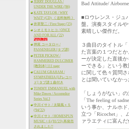
JERRY DOUGLAS /
Bad Attitude/ Airborn
UNDER THE WIRE ('86)
KATE TAYLOR / WHY
■ロウレンス・ジュ
WAIT! (CD) 《 送料無料 》
盤。演奏スタイルや
井草聖二 / First Stage ('25)
シオミモトヒコ / ONCE
素晴しい傑作だ。
AND FOR ALL ('22)
３曲目のタイトル「し
押尾 コータロー /
PASSENEGER [タブ譜]
た言葉の１つだとか
PETER PICKOW /
ーが決定した直後か
HAMMERED DULCIMER
ーできる」という教
[教則本] 111 page
に関して色々質問さ
CALUM GRAHAM /
SYMPATHEIA [LPレコー
とは聞いていなかったの
ド] タブ譜１曲付き
TOMMY EMMANUEL with
「しょうがない」の
Mike Dawes / Accomplice
Series Vol.3
「The feeling of sadn
中川イサト / 太陽風＋５
いう事か、ナルホド。で
('94/'22)
立つ「Ricochet」
中川イサト / HOMESPUN
ァラエティに富んだ
MUSIC + 6 ('81/'23) 再発売
されました!!