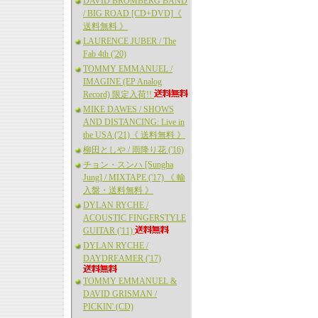
DAVID BROMBERG BAND
/ BIG ROAD [CD+DVD]《
送料無料 》
LAURENCE JUBER / The
Fab 4th ('20)
TOMMY EMMANUEL /
IMAGINE (EP Analog
Record) 限定入荷!!
MIKE DAWES / SHOWS
AND DISTANCING: Live in
the USA ('21)《 送料無料 》
柳田としや / 雨降り花 ('16)
チョン・スンハ [Sungha
Jung] / MIXTAPE ('17) 《 輸
入盤・送料無料 》
DYLAN RYCHE /
ACOUSTIC FINGERSTYLE
GUITAR ('11)
DYLAN RYCHE /
DAYDREAMER ('17)
TOMMY EMMANUEL &
DAVID GRISMAN /
PICKIN' (CD)