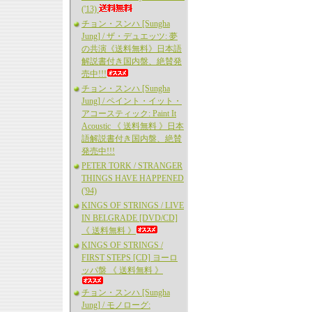
('13)
チョン・スンハ [Sungha
Jung] / ザ・デュエッツ: 夢
の共演《送料無料》日本語
解説書付き国内盤、絶賛発
売中!!!
チョン・スンハ [Sungha
Jung] / ペイント・イット・
アコースティック: Paint It
Acoustic 《 送料無料 》日本
語解説書付き国内盤、絶賛
発売中!!!
PETER TORK / STRANGER
THINGS HAVE HAPPENED
('94)
KINGS OF STRINGS / LIVE
IN BELGRADE [DVD/CD]
《 送料無料 》
KINGS OF STRINGS /
FIRST STEPS [CD] ヨーロ
ッパ盤 《 送料無料 》
チョン・スンハ [Sungha
Jung] / モノローグ: