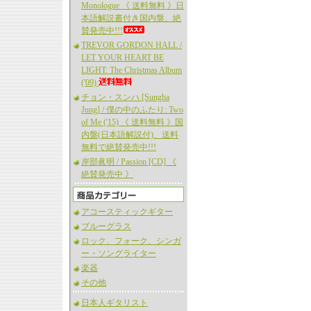
Monologue 《 送料無料 》日
本語解説書付き国内盤、絶
賛発売中!!!
TREVOR GORDON HALL /
LET YOUR HEART BE
LIGHT: The Christmas Album
('09)
チョン・スンハ [Sungha
Jung] / 僕の中のふたり: Two
of Me ('15) 《 送料無料 》国
内盤(日本語解説付)、送料
無料で絶賛発売中!!!
岸部眞明 / Passion [CD] 《
絶賛発売中 》
アコースティックギター
ブルーグラス
ロック、フォーク、シンガ
ー・ソングライター
楽器
その他
日本人ギタリスト