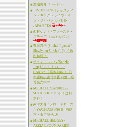
渡辺良介 / Clear ('19)
JUSTIN KING [ジャスティ
ン・キング] / ライヴ・イ
ン・ジャパン: LIVE IN
JAPAN ('15)
西村ケント / ファースト・
ステップ: First Step ('15)
豊田渉平 (Shohei Toyoda) /
Slowly but Surely ('16) 《 送
料無料 》
チョン・スンハ [Sungha
Jung] / アトリエにて:
L'Atelier 《 送料無料 》 日
本語解説書付き国内盤、絶
賛発売中!!!
MICHAEL MANRING /
SOLILOQUY ('05) 《 送料
無料 》
南澤大介 / ソロ・ギターの
ための24の練習曲集 [教則
本・タブ譜+CD]
MICHAEL HEDGES /
AERIAL BOUNDARIES