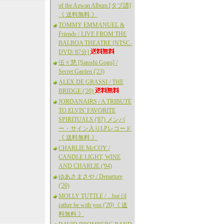
of the Azwan Album [タブ譜]
《 送料無料 》
TOMMY EMMANUEL &
Friends / LIVE FROM THE
BALBOA THEATRE [NTSC-
DVD/ 87分]
伍々慧 [Satoshi Gogo] /
Secret Garden ('23)
ALEX DE GRASSI / THE
BRIDGE ('20)
JORDANAIRS / A TRIBUTE
TO ELVIS' FAVORITE
SPIRITUALS ('87) メンバ
ー・サイン入りLPレコード
《 送料無料 》
CHARLIE McCOY /
CANDLE LIGHT, WINE
AND CHARLIE ('94)
ゆあさまさや / Departure
('20)
MOLLY TUTTLE / ...but i'd
rather be with you ('20)《 送
料無料 》