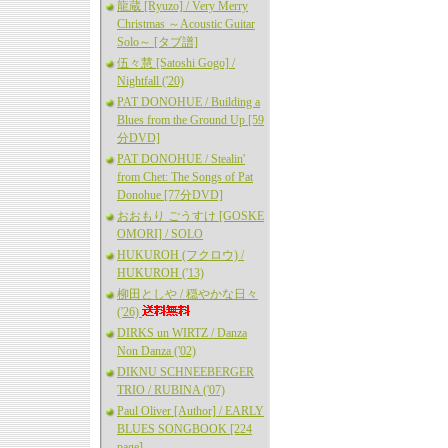
龍蔵 [Ryuzo] / Very Merry
Christmas ～Acoustic Guitar
Solo～ [タブ譜]
伍々慧 [Satoshi Gogo] /
Nightfall ('20)
PAT DONOHUE / Building a
Blues from the Ground Up [59
分DVD]
PAT DONOHUE / Stealin'
from Chet: The Songs of Pat
Donohue [77分DVD]
おおもり ごうすけ [GOSKE
OMORI] / SOLO
HUKUROH (フクロウ) /
HUKUROH ('13)
柳田としや / 穏やかな日々
('26)
DIRKS un WIRTZ / Danza
Non Danza ('02)
DIKNU SCHNEEBERGER
TRIO / RUBINA ('07)
Paul Oliver [Author] / EARLY
BLUES SONGBOOK [224
page]