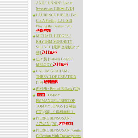
AND RUNNIN': Live at
Sweetwater [103分DVD]
LAURENCE JUBER / I've
Got A Feeling: LJ is Still
Playing the Beatles ('26)
MICHAEL HEDGES /
RHYTHM SONORITY
SILENCE [最新改定版タブ
譜]
伍々慧 [Satoshi Gogo] /
MELODY
CALUM GRAHAM /
THREAD OF CREATION
('19)
西村歩 / Best of Ballads ('20)
TOMMY
EMMANUEL / BEST OF
TOMMYSONGS [２枚組
CD] ('00) 《 送料無料 》
PIERRE BENSUSAN /
AZWAN ('20)
PIERRE BENSUSAN / Guitar
Collection With Transcriptions