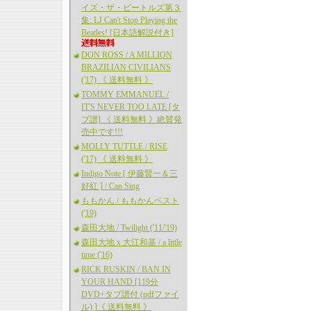
イズ・ザ・ビートルズ第３
集: LJ Can't Stop Playing the
Beatles! [日本語解説付き]
DON ROSS / A MILLION
BRAZILIAN CIVILIANS
('17) 《 送料無料 》
TOMMY EMMANUEL /
IT'S NEVER TOO LATE [タ
ブ譜] 《 送料無料 》絶賛発
売中です!!!
MOLLY TUTTLE / RISE
('17) 《 送料無料 》
Indigo Note [ 伊藤賢一＆三
好紅 ] / Can Sing
ももかん / ももかんベスト
('19)
森田大地 / Twilight ('11/'19)
森田大地 x 大江和基 / a little
time ('16)
RICK RUSKIN / BAN IN
YOUR HAND [119分
DVD+タブ譜付 (pdfファイ
ル) ]《 送料無料 》