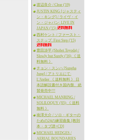
渡辺良介 / Clear ('19)
JUSTIN KING [ジャスティ
ン・キング] / ライヴ・イ
ン・ジャパン: LIVE IN
JAPAN ('15)
西村ケント / ファースト・
ステップ: First Step ('15)
豊田渉平 (Shohei Toyoda) /
Slowly but Surely ('16) 《 送
料無料 》
チョン・スンハ [Sungha
Jung] / アトリエにて:
L'Atelier 《 送料無料 》 日
本語解説書付き国内盤、絶
賛発売中!!!
MICHAEL MANRING /
SOLILOQUY ('05) 《 送料
無料 》
南澤大介 / ソロ・ギターの
ための24の練習曲集 [教則
本・タブ譜+CD]
MICHAEL HEDGES /
AERIAL BOUNDARIES