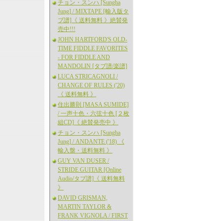
チョン・スンハ [Sungha
Jung] / MIXTAPE [輸入版タ
ブ譜]《 送料無料 》絶賛発
売中!!!
JOHN HARTFORD'S OLD-
TIME FIDDLE FAVORITES
- FOR FIDDLE AND
MANDOLIN [タブ譜/楽譜]
LUCA STRICAGNOLI /
CHANGE OF RULES ('20)
《 送料無料 》
住出勝則 [MASA SUMIDE]
/ 一声十色・六弦十色 [２枚
組CD]《 絶賛発売中 》
チョン・スンハ [Sungha
Jung] / ANDANTE ('18) 《
輸入盤・送料無料 》
GUY VAN DUSER /
STRIDE GUITAR [Online
Audio/タブ譜]《 送料無料
》
DAVID GRISMAN,
MARTIN TAYLOR &
FRANK VIGNOLA / FIRST