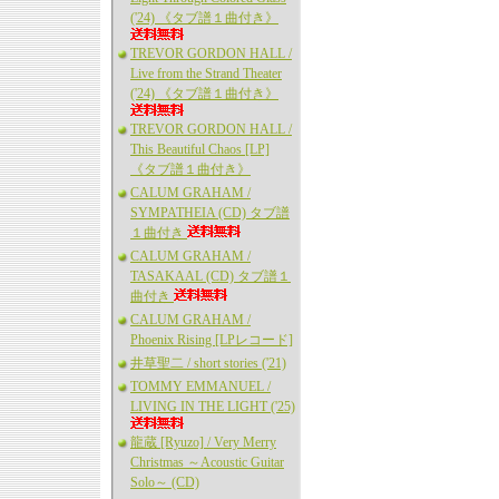
('24) 《タブ譜１曲付き》
TREVOR GORDON HALL /
Live from the Strand Theater
('24) 《タブ譜１曲付き》
TREVOR GORDON HALL /
This Beautiful Chaos [LP]
《タブ譜１曲付き》
CALUM GRAHAM /
SYMPATHEIA (CD) タブ譜
１曲付き
CALUM GRAHAM /
TASAKAAL (CD) タブ譜１
曲付き
CALUM GRAHAM /
Phoenix Rising [LPレコード]
井草聖二 / short stories ('21)
TOMMY EMMANUEL /
LIVING IN THE LIGHT ('25)
龍蔵 [Ryuzo] / Very Merry
Christmas ～Acoustic Guitar
Solo～ (CD)