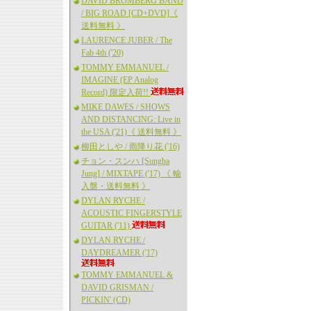
DAVID BROMBERG BAND
/ BIG ROAD [CD+DVD]《
送料無料 》
LAURENCE JUBER / The
Fab 4th ('20)
TOMMY EMMANUEL /
IMAGINE (EP Analog
Record) 限定入荷!!
MIKE DAWES / SHOWS
AND DISTANCING: Live in
the USA ('21)《 送料無料 》
柳田としや / 雨降り花 ('16)
チョン・スンハ [Sungha
Jung] / MIXTAPE ('17) 《 輸
入盤・送料無料 》
DYLAN RYCHE /
ACOUSTIC FINGERSTYLE
GUITAR ('11)
DYLAN RYCHE /
DAYDREAMER ('17)
TOMMY EMMANUEL &
DAVID GRISMAN /
PICKIN' (CD)