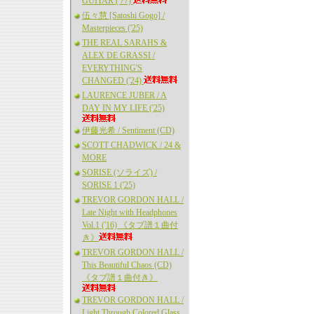
GUITAR ('77)
伍々慧 [Satoshi Gogo] /
Masterpieces ('25)
THE REAL SARAHS &
ALEX DE GRASSI /
EVERYTHING'S
CHANGED ('24)
LAURENCE JUBER / A
DAY IN MY LIFE ('25)
伊藤光希 / Sentiment (CD)
SCOTT CHADWICK / 24 &
MORE
SORISE (ソライズ) /
SORISE 1 ('25)
TREVOR GORDON HALL /
Late Night with Headphones
Vol.1 ('16) 《タブ譜１曲付
き》
TREVOR GORDON HALL /
This Beautiful Chaos (CD)
《タブ譜１曲付き》
TREVOR GORDON HALL /
Light Through Colored Glass