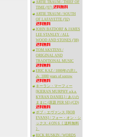
ARTIE TRAUM / THIEF OF
TIME ('07)
ARTIE TRAUM / SOUTH
OF LAFAYETTE ('02)
JOHN BATDORF & JAMES
LEE STANLEY / ALL
WOOD AND STONES ('08)
TOM AKSTENS /
ORIGINAL AND
TRADITIONAL MUSIC
ERIC KAZ / 1000年の悲し
み: 1000 years of sorrow
キーラン・マーフィー
[KIERAN MURPHY a.k.a.
KYRAN DANIEL] / ありの
ままに (原題 PER SE) (CD)
ボブ・エヴァンス [BOB
EVANS] / フォー・オン・シ
ックス: 4 ON 6《 送料無料
》
RICK RUSKIN / WORDS