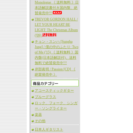
Monologue 《 送料無料 》日
本語解説書付き国内盤、絶
賛発売中!!!
TREVOR GORDON HALL /
LET YOUR HEART BE
LIGHT: The Christmas Album
('09)
チョン・スンハ [Sungha
Jung] / 僕の中のふたり: Two
of Me ('15) 《 送料無料 》国
内盤(日本語解説付)、送料
無料で絶賛発売中!!!
岸部眞明 / Passion [CD] 《
絶賛発売中 》
アコースティックギター
ブルーグラス
ロック、フォーク、シンガ
ー・ソングライター
楽器
その他
日本人ギタリスト