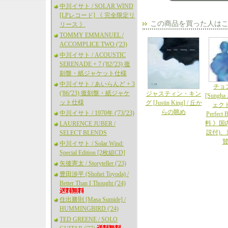
中川イサト / SOLAR WIND
[LPレコード] 《 完全限定リ
この商品を買った人は
リース 》
TOMMY EMMANUEL /
ACCOMPLICE TWO ('23)
中川イサト / ACOUSTIC
SERENADE + 7 ('82/'23) 復
刻盤・紙ジャケット仕様
中川イサト / あいらんど + 3
チョ
('86/'23) 復刻盤・紙ジャケ
ジャスティン・キン
[Sungha
ット仕様
グ [Justin King] / 丘か
ェク
らの眺め
中川イサト / 1970年 ('73/'23)
Perfec
料 》国
LAURENCE JUBER /
説付)
SELECT BLENDS
中川イサト / Solar Wind:
Special Edition [2枚組CD]
矢後憲太 / Storyteller ('23)
豊田渉平 (Shohei Toyoda) /
Better Than I Thought ('24)
住出勝則 [Masa Sumide] /
HUMMINGBIRD ('24)
TED GREENE / SOLO