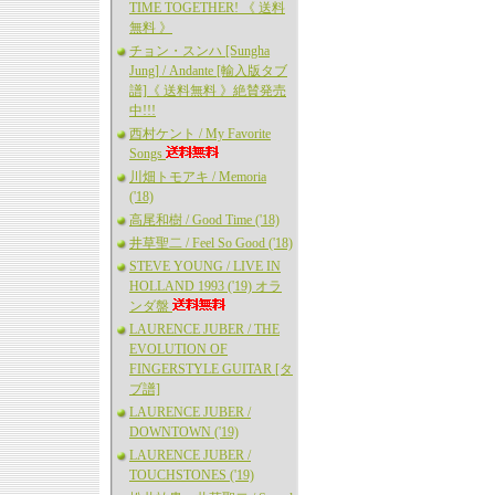
TIME TOGETHER! 《 送料
無料 》
チョン・スンハ [Sungha
Jung] / Andante [輸入版タブ
譜]《 送料無料 》絶賛発売
中!!!
西村ケント / My Favorite
Songs
川畑トモアキ / Memoria
('18)
高尾和樹 / Good Time ('18)
井草聖二 / Feel So Good ('18)
STEVE YOUNG / LIVE IN
HOLLAND 1993 ('19) オラ
ンダ盤
LAURENCE JUBER / THE
EVOLUTION OF
FINGERSTYLE GUITAR [タ
ブ譜]
LAURENCE JUBER /
DOWNTOWN ('19)
LAURENCE JUBER /
TOUCHSTONES ('19)