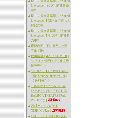
松井祐貴 x 井草聖二 / Sound
Intersection（CD）絶賛発売
中!!
松井祐貴 x 井草聖二 / Sound
Intersection [ CD+タブ譜 ] 絶
賛発売中!!
松井祐貴 x 井草聖二 / Sound
Intersection [ タブ譜 ] 絶賛発
売中!!
岸部眞明 - 下山亮平 / 岸部
下山 ('19)
住出勝則 [MASA SUMIDE]
/ ふたたび荒野へ [CD]《 絶
賛発売中 》
MICHAEL CHAPDELAINE
/ The Somogyi Incident ('16)
《 送料無料 》
TOMMY EMMANUEL &
Friends / LIVE FROM THE
BALBOA THEATRE [PAL-
DVD/ 87分]
西村ケント / KENT
NISHIMURA 2
LAURENCE JUBER / プレ