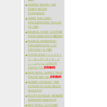
WOODY MANN / SIX
EARLY BLUES
GUITARISTS
JERRY WILLARD /
FINGERPICKING DYLAN
[タブ譜]
MARCEL DADI / GUITARE
POUR DEBUTANT [教則本]
MARCEL ROBINSON /
FINGERPICKING CAT
STEVENS [タブ譜]
JUSTIN KING [ジャスティ
ン・キング] / ライヴ・イ
ン・ジャパン: LIVE IN
JAPAN ('15)
DON ROSS / SONGS THAT
FOUND ME ('26)
HARRY LEWMAN / THE
GUITAR OF LEAD BELLY
[81分DVD]
SCOTT AUNSLIE / ROBERT
JOHNSON [66分DVD]
HOT TUNA / 25 YEARS