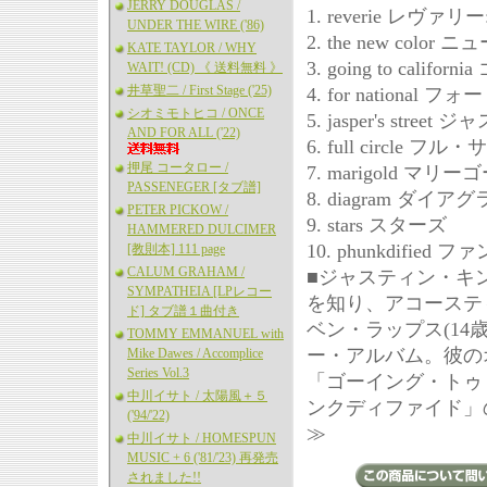
JERRY DOUGLAS /
1. reverie レヴァリ
UNDER THE WIRE ('86)
2. the new color
KATE TAYLOR / WHY
3. going to ca
WAIT! (CD) 《 送料無料 》
井草聖二 / First Stage ('25)
4. for national
シオミモトヒコ / ONCE
5. jasper's str
AND FOR ALL ('22)
6. full circle フ
押尾 コータロー /
7. marigold マリ
PASSENEGER [タブ譜]
8. diagram ダイア
PETER PICKOW /
9. stars スターズ
HAMMERED DULCIMER
10. phunkdif
[教則本] 111 page
CALUM GRAHAM /
■ジャスティン・キ
SYMPATHEIA [LPレコー
を知り、アコーステ
ド] タブ譜１曲付き
ベン・ラップス(14
TOMMY EMMANUEL with
ー・アルバム。彼の
Mike Dawes / Accomplice
Series Vol.3
「ゴーイング・トゥ
中川イサト / 太陽風＋５
ンクディファイド」
('94/'22)
≫
中川イサト / HOMESPUN
MUSIC + 6 ('81/'23) 再発売
されました!!