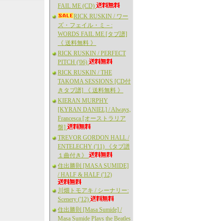
FAIL ME (CD)
RICK RUSKIN / ワー
ズ・フェイル・ミ－:
WORDS FAIL ME [タブ譜]
《 送料無料 》
RICK RUSKIN / PERFECT
PITCH ('06)
RICK RUSKIN / THE
TAKOMA SESSIONS [CD付
きタブ譜] 《 送料無料 》
KIERAN MURPHY
[KYRAN DANIEL] / Always,
Francesca [オーストラリア
盤]
TREVOR GORDON HALL /
ENTELECHY ('11) 《タブ譜
１曲付き》
住出勝則 [MASA SUMIDE]
/ HALF & HALF ('12)
川畑トモアキ / シーナリー:
Scenery ('12)
住出勝則 [Masa Sumide] /
Masa Sumide Plays the Beatles