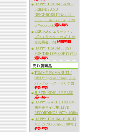
HAPPY TRAUM BAND /
FRIENDS AND
NEIGHBORS [フレンズ・
アンド・ネイバーズ]: Live
in Woodstock
ERIC KAZ [エリック・カ
ズ] / エリック・カズ: 41年
目の再会 ('15)
HAPPY TRAUM / JUST
FOR THE LOVE OF IT ('15)
TOMMY EMMANUEL /
ONLY: Special Edition [デジ
パック/オーストラリア盤]
JUSTIN KING / LE BLEU
HAPPY & ARTIE TRAUM /
未発表ライヴ集: LIVE
RECORDINGS 1970's-1980's
HAPPY TRAUM / BRIGHT
MORNING STARS ('80/'01)