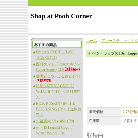
Shop at Pooh Corner
ホーム
>
アコースティックギ
DYLAN RYCHE / TWO
ベン・ラップス [Ben Lapps]
TIGERS ('21)
西村ケント / Fingerstyle Solo
Guitar Songs (CD)
柳田としや / ふるさと ('21)
LUCA STRICAGNOLI /
WHAT IF? ('18) 《 送料無料
》
RICK RUSKIN / IN THE
BEGINNING ('06) 《 送料無
販売価格
2,750円
料 》
在庫数
品切れ中
矢後憲太 / Invisible ('20)
伍々慧 [Satoshi Gogo] /
Winter Wishes ('20)
収録曲