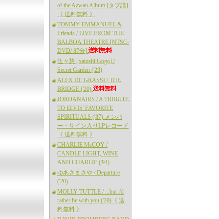
of the Azwan Album [タブ譜]
《 送料無料 》
TOMMY EMMANUEL &
Friends / LIVE FROM THE
BALBOA THEATRE [NTSC-
DVD/ 87分]
伍々慧 [Satoshi Gogo] /
Secret Garden ('23)
ALEX DE GRASSI / THE
BRIDGE ('20)
JORDANAIRS / A TRIBUTE
TO ELVIS' FAVORITE
SPIRITUALS ('87) メンバ
ー・サイン入りLPレコード
《 送料無料 》
CHARLIE McCOY /
CANDLE LIGHT, WINE
AND CHARLIE ('94)
ゆあさまさや / Departure
('20)
MOLLY TUTTLE / ...but i'd
rather be with you ('20)《 送
料無料 》