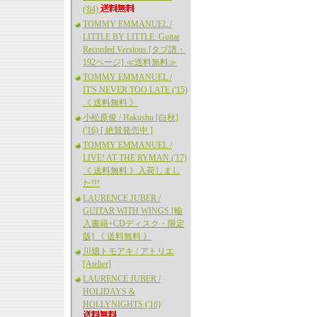
('84)
TOMMY EMMANUEL /
LITTLE BY LITTLE: Guitar
Recorded Versions [タブ譜・
192ページ] ≪送料無料≫
TOMMY EMMANUEL /
IT'S NEVER TOO LATE ('15)
《 送料無料 》
小松原俊 / Hakushu [白秋]
('16) [ 絶賛発売中 ]
TOMMY EMMANUEL /
LIVE! AT THE RYMAN ('17)
《 送料無料 》入荷しまし
た!!!
LAURENCE JUBER /
GUITAR WITH WINGS [輸
入書籍+CDディスク・限定
版] 《 送料無料 》
川畑トモアキ / アトリエ
[Atelier]
LAURENCE JUBER /
HOLIDAYS &
HOLLYNIGHTS ('16)