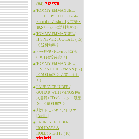
('84)
TOMMY EMMANUEL /
LITTLE BY LITTLE: Guitar
Recorded Versions [タブ譜・
192ページ] ≪送料無料≫
TOMMY EMMANUEL /
IT'S NEVER TOO LATE ('15)
《 送料無料 》
小松原俊 / Hakushu [白秋]
('16) [ 絶賛発売中 ]
TOMMY EMMANUEL /
LIVE! AT THE RYMAN ('17)
《 送料無料 》入荷しまし
た!!!
LAURENCE JUBER /
GUITAR WITH WINGS [輸
入書籍+CDディスク・限定
版] 《 送料無料 》
川畑トモアキ / アトリエ
[Atelier]
LAURENCE JUBER /
HOLIDAYS &
HOLLYNIGHTS ('16)