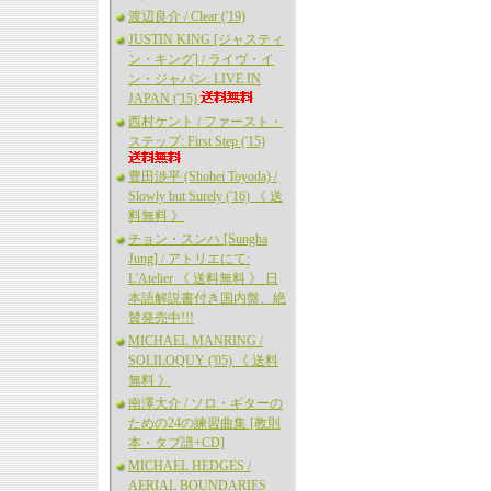
渡辺良介 / Clear ('19)
JUSTIN KING [ジャスティ
ン・キング] / ライヴ・イ
ン・ジャパン: LIVE IN
JAPAN ('15)
西村ケント / ファースト・
ステップ: First Step ('15)
豊田渉平 (Shohei Toyoda) /
Slowly but Surely ('16) 《 送
料無料 》
チョン・スンハ [Sungha
Jung] / アトリエにて:
L'Atelier 《 送料無料 》 日
本語解説書付き国内盤、絶
賛発売中!!!
MICHAEL MANRING /
SOLILOQUY ('05) 《 送料
無料 》
南澤大介 / ソロ・ギターの
ための24の練習曲集 [教則
本・タブ譜+CD]
MICHAEL HEDGES /
AERIAL BOUNDARIES