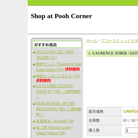
Shop at Pooh Corner
ホーム
>
アコースティックギ
DYLAN RYCHE / TWO
LAURENCE JUBER / G
TIGERS ('21)
西村ケント / Fingerstyle Solo
Guitar Songs (CD)
柳田としや / ふるさと ('21)
LUCA STRICAGNOLI /
WHAT IF? ('18) 《 送料無料
》
RICK RUSKIN / IN THE
BEGINNING ('06) 《 送料無
販売価格
3,000円
料 》
在庫数
残り1枚
矢後憲太 / Invisible ('20)
伍々慧 [Satoshi Gogo] /
購入数
Winter Wishes ('20)