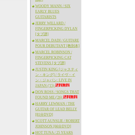
WOODY MANN / SIX
EARLY BLUES
GUITARISTS
JERRY WILLARD /
FINGERPICKING DYLAN
[タブ譜]
MARCEL DADI / GUITARE
POUR DEBUTANT [教則本]
MARCEL ROBINSON /
FINGERPICKING CAT
STEVENS [タブ譜]
JUSTIN KING [ジャスティ
ン・キング] / ライヴ・イ
ン・ジャパン: LIVE IN
JAPAN ('15)
DON ROSS / SONGS THAT
FOUND ME ('26)
HARRY LEWMAN / THE
GUITAR OF LEAD BELLY
[81分DVD]
SCOTT AUNSLIE / ROBERT
JOHNSON [66分DVD]
HOT TUNA / 25 YEARS