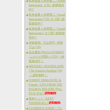
松井祐貴 x 井草聖二 / Sound
Intersection（CD）絶賛発売
中!!
松井祐貴 x 井草聖二 / Sound
Intersection [ CD+タブ譜 ] 絶
賛発売中!!
松井祐貴 x 井草聖二 / Sound
Intersection [ タブ譜 ] 絶賛発
売中!!
岸部眞明 - 下山亮平 / 岸部
下山 ('19)
住出勝則 [MASA SUMIDE]
/ ふたたび荒野へ [CD]《 絶
賛発売中 》
MICHAEL CHAPDELAINE
/ The Somogyi Incident ('16)
《 送料無料 》
TOMMY EMMANUEL &
Friends / LIVE FROM THE
BALBOA THEATRE [PAL-
DVD/ 87分]
西村ケント / KENT
NISHIMURA 2
LAURENCE JUBER / プレ