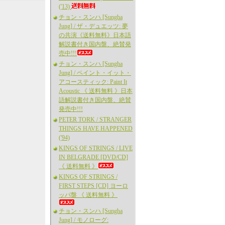
('13)
チョン・スンハ [Sungha
Jung] / ザ・デュエッツ: 夢
の共演《送料無料》日本語
解説書付き国内盤、絶賛発
売中!!!
チョン・スンハ [Sungha
Jung] / ペイント・イット・
アコースティック: Paint It
Acoustic 《 送料無料 》日本
語解説書付き国内盤、絶賛
発売中!!!
PETER TORK / STRANGER
THINGS HAVE HAPPENED
('94)
KINGS OF STRINGS / LIVE
IN BELGRADE [DVD/CD]
《 送料無料 》
KINGS OF STRINGS /
FIRST STEPS [CD] ヨーロ
ッパ盤 《 送料無料 》
チョン・スンハ [Sungha
Jung] / モノローグ: