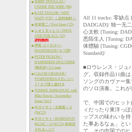
JERRY DOUGLAS /
UNDER THE WIRE ('86)
KATE TAYLOR / WHY
All 11 tracks: 零
WAIT! (CD) 《 送料無料 》
DADGAD]/ 独一无二 [
井草聖二 / First Stage ('25)
シオミモトヒコ / ONCE
心太軟 [Tuning: DAD
AND FOR ALL ('22)
悉陌生人 [Tuning: DA
体體驗 [Tuning: CGDG
押尾 コータロー /
PASSENEGER [タブ譜]
Standard]/
PETER PICKOW /
HAMMERED DULCIMER
■ロウレンス・ジュ
[教則本] 111 page
グ。収録作品11曲
CALUM GRAHAM /
SYMPATHEIA [LPレコー
ソングのカヴァー集
ド] タブ譜１曲付き
のソロ演奏。これが
TOMMY EMMANUEL with
Mike Dawes / Accomplice
Series Vol.3
で、中国でのヒット
中川イサト / 太陽風＋５
ィだったり東洋っぽ
('94/'22)
ップスの味わいを持
中川イサト / HOMESPUN
た事あるなぁ」とい
MUSIC + 6 ('81/'23) 再発売
されました!!
て、その中国でのヒ