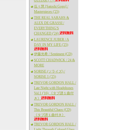
GUITAR ('77)
伍々慧 [Satoshi Gogo] /
Masterpieces ('25)
THE REAL SARAHS &
ALEX DE GRASSI /
EVERYTHING'S
CHANGED ('24)
LAURENCE JUBER / A
DAY IN MY LIFE ('25)
伊藤光希 / Sentiment (CD)
SCOTT CHADWICK / 24 &
MORE
SORISE (ソライズ) /
SORISE 1 ('25)
TREVOR GORDON HALL /
Late Night with Headphones
Vol.1 ('16) 《タブ譜１曲付
き》
TREVOR GORDON HALL /
This Beautiful Chaos (CD)
《タブ譜１曲付き》
TREVOR GORDON HALL /
Light Through Colored Glass