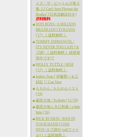
イズ・ザ・ビートルズ第３
集: LJ Can't Stop Playing the
Beatles! [日本語解説付き]
DON ROSS / A MILLION
BRAZILIAN CIVILIANS
('17) 《 送料無料 》
TOMMY EMMANUEL /
IT'S NEVER TOO LATE [タ
ブ譜] 《 送料無料 》絶賛発
売中です!!!
MOLLY TUTTLE / RISE
('17) 《 送料無料 》
Indigo Note [ 伊藤賢一＆三
好紅 ] / Can Sing
ももかん / ももかんベスト
('19)
森田大地 / Twilight ('11/'19)
森田大地 x 大江和基 / a little
time ('16)
RICK RUSKIN / BAN IN
YOUR HAND [119分
DVD+タブ譜付 (pdfファイ
ル) ]《 送料無料 》