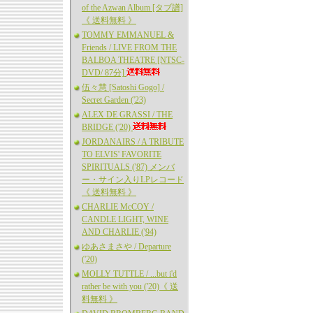
of the Azwan Album [タブ譜]
《 送料無料 》
TOMMY EMMANUEL &
Friends / LIVE FROM THE
BALBOA THEATRE [NTSC-
DVD/ 87分]
伍々慧 [Satoshi Gogo] /
Secret Garden ('23)
ALEX DE GRASSI / THE
BRIDGE ('20)
JORDANAIRS / A TRIBUTE
TO ELVIS' FAVORITE
SPIRITUALS ('87) メンバ
ー・サイン入りLPレコード
《 送料無料 》
CHARLIE McCOY /
CANDLE LIGHT, WINE
AND CHARLIE ('94)
ゆあさまさや / Departure
('20)
MOLLY TUTTLE / ...but i'd
rather be with you ('20)《 送
料無料 》