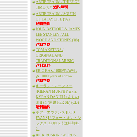
ARTIE TRAUM / THIEF OF
TIME ('07)
ARTIE TRAUM / SOUTH
OF LAFAYETTE ('02)
JOHN BATDORF & JAMES
LEE STANLEY / ALL
WOOD AND STONES ('08)
TOM AKSTENS /
ORIGINAL AND
TRADITIONAL MUSIC
ERIC KAZ / 1000年の悲し
み: 1000 years of sorrow
キーラン・マーフィー
[KIERAN MURPHY a.k.a.
KYRAN DANIEL] / ありの
ままに (原題 PER SE) (CD)
ボブ・エヴァンス [BOB
EVANS] / フォー・オン・シ
ックス: 4 ON 6《 送料無料
》
RICK RUSKIN / WORDS