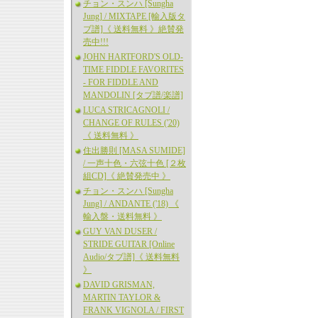
チョン・スンハ [Sungha
Jung] / MIXTAPE [輸入版タ
ブ譜]《 送料無料 》絶賛発
売中!!!
JOHN HARTFORD'S OLD-
TIME FIDDLE FAVORITES
- FOR FIDDLE AND
MANDOLIN [タブ譜/楽譜]
LUCA STRICAGNOLI /
CHANGE OF RULES ('20)
《 送料無料 》
住出勝則 [MASA SUMIDE]
/ 一声十色・六弦十色 [２枚
組CD]《 絶賛発売中 》
チョン・スンハ [Sungha
Jung] / ANDANTE ('18) 《
輸入盤・送料無料 》
GUY VAN DUSER /
STRIDE GUITAR [Online
Audio/タブ譜]《 送料無料
》
DAVID GRISMAN,
MARTIN TAYLOR &
FRANK VIGNOLA / FIRST