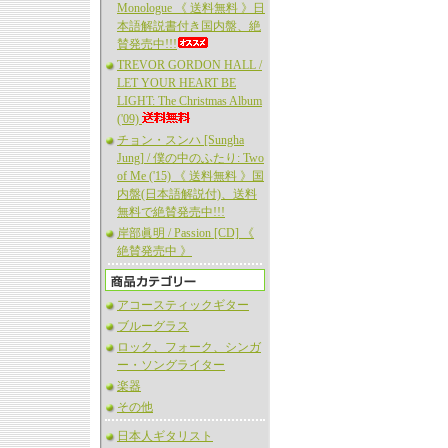
Monologue 《 送料無料 》日
本語解説書付き国内盤、絶
賛発売中!!!
TREVOR GORDON HALL /
LET YOUR HEART BE
LIGHT: The Christmas Album
('09)
チョン・スンハ [Sungha
Jung] / 僕の中のふたり: Two
of Me ('15) 《 送料無料 》国
内盤(日本語解説付)、送料
無料で絶賛発売中!!!
岸部眞明 / Passion [CD] 《
絶賛発売中 》
アコースティックギター
ブルーグラス
ロック、フォーク、シンガ
ー・ソングライター
楽器
その他
日本人ギタリスト