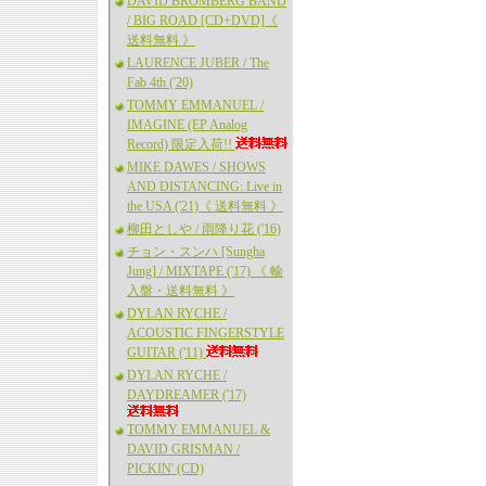
DAVID BROMBERG BAND
/ BIG ROAD [CD+DVD]《
送料無料 》
LAURENCE JUBER / The
Fab 4th ('20)
TOMMY EMMANUEL /
IMAGINE (EP Analog
Record) 限定入荷!!
MIKE DAWES / SHOWS
AND DISTANCING: Live in
the USA ('21)《 送料無料 》
柳田としや / 雨降り花 ('16)
チョン・スンハ [Sungha
Jung] / MIXTAPE ('17) 《 輸
入盤・送料無料 》
DYLAN RYCHE /
ACOUSTIC FINGERSTYLE
GUITAR ('11)
DYLAN RYCHE /
DAYDREAMER ('17)
TOMMY EMMANUEL &
DAVID GRISMAN /
PICKIN' (CD)