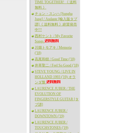
TIME TOGETHER! 《 送料
無料 》
チョン・スンハ [Sungha
Jung] / Andante [輸入版タブ
譜]《 送料無料 》絶賛発売
中!!!
西村ケント / My Favorite
Songs
川畑トモアキ / Memoria
('18)
高尾和樹 / Good Time ('18)
井草聖二 / Feel So Good ('18)
STEVE YOUNG / LIVE IN
HOLLAND 1993 ('19) オラ
ンダ盤
LAURENCE JUBER / THE
EVOLUTION OF
FINGERSTYLE GUITAR [タ
ブ譜]
LAURENCE JUBER /
DOWNTOWN ('19)
LAURENCE JUBER /
TOUCHSTONES ('19)