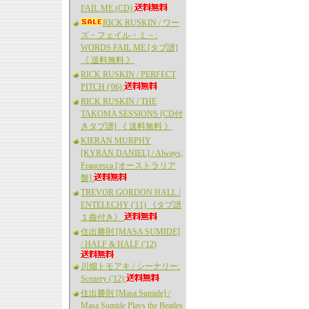
FAIL ME (CD)
RICK RUSKIN / ワー
ズ・フェイル・ミ－:
WORDS FAIL ME [タブ譜]
《 送料無料 》
RICK RUSKIN / PERFECT
PITCH ('06)
RICK RUSKIN / THE
TAKOMA SESSIONS [CD付
きタブ譜] 《 送料無料 》
KIERAN MURPHY
[KYRAN DANIEL] / Always,
Francesca [オーストラリア
盤]
TREVOR GORDON HALL /
ENTELECHY ('11) 《タブ譜
１曲付き》
住出勝則 [MASA SUMIDE]
/ HALF & HALF ('12)
川畑トモアキ / シーナリー:
Scenery ('12)
住出勝則 [Masa Sumide] /
Masa Sumide Plays the Beatles