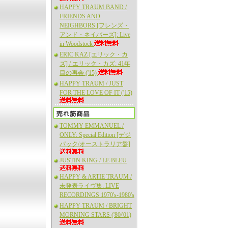
HAPPY TRAUM BAND /
FRIENDS AND
NEIGHBORS [フレンズ・
アンド・ネイバーズ]: Live
in Woodstock
ERIC KAZ [エリック・カ
ズ] / エリック・カズ: 41年
目の再会 ('15)
HAPPY TRAUM / JUST
FOR THE LOVE OF IT ('15)
TOMMY EMMANUEL /
ONLY: Special Edition [デジ
パック/オーストラリア盤]
JUSTIN KING / LE BLEU
HAPPY & ARTIE TRAUM /
未発表ライヴ集: LIVE
RECORDINGS 1970's-1980's
HAPPY TRAUM / BRIGHT
MORNING STARS ('80/'01)