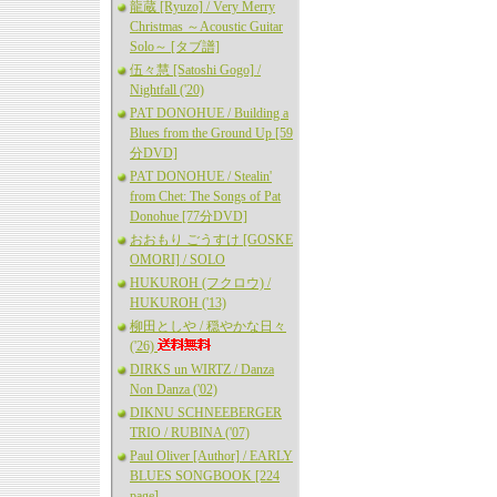
龍蔵 [Ryuzo] / Very Merry
Christmas ～Acoustic Guitar
Solo～ [タブ譜]
伍々慧 [Satoshi Gogo] /
Nightfall ('20)
PAT DONOHUE / Building a
Blues from the Ground Up [59
分DVD]
PAT DONOHUE / Stealin'
from Chet: The Songs of Pat
Donohue [77分DVD]
おおもり ごうすけ [GOSKE
OMORI] / SOLO
HUKUROH (フクロウ) /
HUKUROH ('13)
柳田としや / 穏やかな日々
('26)
DIRKS un WIRTZ / Danza
Non Danza ('02)
DIKNU SCHNEEBERGER
TRIO / RUBINA ('07)
Paul Oliver [Author] / EARLY
BLUES SONGBOOK [224
page]