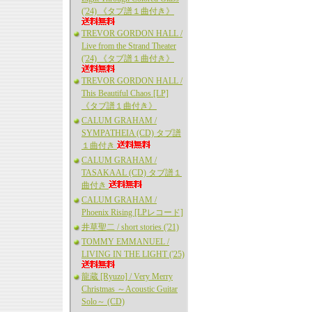
('24) 《タブ譜１曲付き》
TREVOR GORDON HALL /
Live from the Strand Theater
('24) 《タブ譜１曲付き》
TREVOR GORDON HALL /
This Beautiful Chaos [LP]
《タブ譜１曲付き》
CALUM GRAHAM /
SYMPATHEIA (CD) タブ譜
１曲付き
CALUM GRAHAM /
TASAKAAL (CD) タブ譜１
曲付き
CALUM GRAHAM /
Phoenix Rising [LPレコード]
井草聖二 / short stories ('21)
TOMMY EMMANUEL /
LIVING IN THE LIGHT ('25)
龍蔵 [Ryuzo] / Very Merry
Christmas ～Acoustic Guitar
Solo～ (CD)