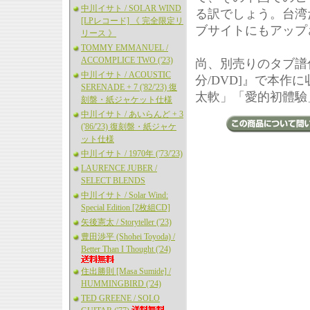
中川イサト / SOLAR WIND
る訳でしょう。台湾
[LPレコード] 《 完全限定リ
ブサイトにもアップ
リース 》
TOMMY EMMANUEL /
ACCOMPLICE TWO ('23)
尚、別売りのタブ譜付き教則
中川イサト / ACOUSTIC
分/DVD]』で本作
SERENADE + 7 ('82/'23) 復
太軟」「愛的初體驗
刻盤・紙ジャケット仕様
中川イサト / あいらんど + 3
('86/'23) 復刻盤・紙ジャケ
ット仕様
中川イサト / 1970年 ('73/'23)
LAURENCE JUBER /
SELECT BLENDS
中川イサト / Solar Wind:
Special Edition [2枚組CD]
矢後憲太 / Storyteller ('23)
豊田渉平 (Shohei Toyoda) /
Better Than I Thought ('24)
住出勝則 [Masa Sumide] /
HUMMINGBIRD ('24)
TED GREENE / SOLO