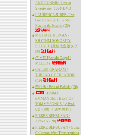
AND RUNNIN': Live at
Sweetwater [103分DVD]
LAURENCE JUBER / I've
Got A Feeling: LJ is Still
Playing the Beatles ('26)
MICHAEL HEDGES /
RHYTHM SONORITY
SILENCE [最新改定版タブ
譜]
伍々慧 [Satoshi Gogo] /
MELODY
CALUM GRAHAM /
THREAD OF CREATION
('19)
西村歩 / Best of Ballads ('20)
TOMMY
EMMANUEL / BEST OF
TOMMYSONGS [２枚組
CD] ('00) 《 送料無料 》
PIERRE BENSUSAN /
AZWAN ('20)
PIERRE BENSUSAN / Guitar
Collection With Transcriptions