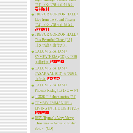
('24) 《タブ譜１曲付き》
TREVOR GORDON HALL /
Live from the Strand Theater
('24) 《タブ譜１曲付き》
TREVOR GORDON HALL /
This Beautiful Chaos [LP]
《タブ譜１曲付き》
CALUM GRAHAM /
SYMPATHEIA (CD) タブ譜
１曲付き
CALUM GRAHAM /
TASAKAAL (CD) タブ譜１
曲付き
CALUM GRAHAM /
Phoenix Rising [LPレコード]
井草聖二 / short stories ('21)
TOMMY EMMANUEL /
LIVING IN THE LIGHT ('25)
龍蔵 [Ryuzo] / Very Merry
Christmas ～Acoustic Guitar
Solo～ (CD)