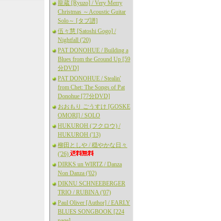
龍蔵 [Ryuzo] / Very Merry
Christmas ～Acoustic Guitar
Solo～ [タブ譜]
伍々慧 [Satoshi Gogo] /
Nightfall ('20)
PAT DONOHUE / Building a
Blues from the Ground Up [59
分DVD]
PAT DONOHUE / Stealin'
from Chet: The Songs of Pat
Donohue [77分DVD]
おおもり ごうすけ [GOSKE
OMORI] / SOLO
HUKUROH (フクロウ) /
HUKUROH ('13)
柳田としや / 穏やかな日々
('26)
DIRKS un WIRTZ / Danza
Non Danza ('02)
DIKNU SCHNEEBERGER
TRIO / RUBINA ('07)
Paul Oliver [Author] / EARLY
BLUES SONGBOOK [224
page]