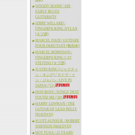
WOODY MANN / SIX
EARLY BLUES
GUITARISTS
JERRY WILLARD /
FINGERPICKING DYLAN
[タブ譜]
MARCEL DADI / GUITARE
POUR DEBUTANT [教則本]
MARCEL ROBINSON /
FINGERPICKING CAT
STEVENS [タブ譜]
JUSTIN KING [ジャスティ
ン・キング] / ライヴ・イ
ン・ジャパン: LIVE IN
JAPAN ('15)
DON ROSS / SONGS THAT
FOUND ME ('26)
HARRY LEWMAN / THE
GUITAR OF LEAD BELLY
[81分DVD]
SCOTT AUNSLIE / ROBERT
JOHNSON [66分DVD]
HOT TUNA / 25 YEARS