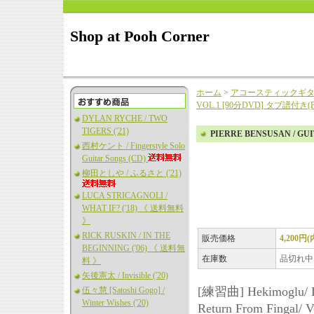
Shop at Pooh Corner
ホーム
>
アコースティックギ
VOL.1 [90分DVD] タブ譜付き
DYLAN RYCHE / TWO
TIGERS ('21)
PIERRE BENSUSAN / G
西村ケント / Fingerstyle Solo
Guitar Songs (CD)
柳田としや / ふるさと ('21)
LUCA STRICAGNOLI /
WHAT IF? ('18) 《 送料無料
》
RICK RUSKIN / IN THE
販売価格
4,200円
BEGINNING ('06) 《 送料無
在庫数
品切れ中
料 》
矢後憲太 / Invisible ('20)
[練習曲] Hekimoglu/ Le 
伍々慧 [Satoshi Gogo] /
Winter Wishes ('20)
Return From Fingal/ 