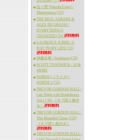
GUITAR ('77)
伍々慧 [Satoshi Gogo] /
Masterpieces ('25)
THE REAL SARAHS &
ALEX DE GRASSI /
EVERYTHING'S
CHANGED ('24)
LAURENCE JUBER / A
DAY IN MY LIFE ('25)
伊藤光希 / Sentiment (CD)
SCOTT CHADWICK / 24 &
MORE
SORISE (ソライズ) /
SORISE 1 ('25)
TREVOR GORDON HALL /
Late Night with Headphones
Vol.1 ('16) 《タブ譜１曲付
き》
TREVOR GORDON HALL /
This Beautiful Chaos (CD)
《タブ譜１曲付き》
TREVOR GORDON HALL /
Light Through Colored Glass