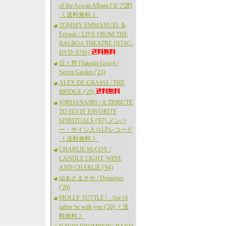
of the Azwan Album [タブ譜]
《 送料無料 》
TOMMY EMMANUEL &
Friends / LIVE FROM THE
BALBOA THEATRE [NTSC-
DVD/ 87分]
伍々慧 [Satoshi Gogo] /
Secret Garden ('23)
ALEX DE GRASSI / THE
BRIDGE ('20)
JORDANAIRS / A TRIBUTE
TO ELVIS' FAVORITE
SPIRITUALS ('87) メンバ
ー・サイン入りLPレコード
《 送料無料 》
CHARLIE McCOY /
CANDLE LIGHT, WINE
AND CHARLIE ('94)
ゆあさまさや / Departure
('20)
MOLLY TUTTLE / ...but i'd
rather be with you ('20)《 送
料無料 》