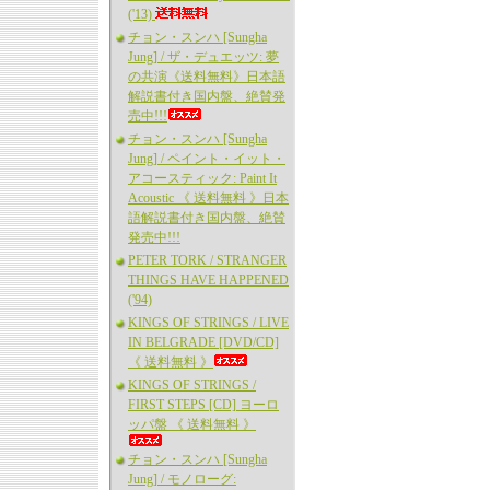
('13)
チョン・スンハ [Sungha
Jung] / ザ・デュエッツ: 夢
の共演《送料無料》日本語
解説書付き国内盤、絶賛発
売中!!!
チョン・スンハ [Sungha
Jung] / ペイント・イット・
アコースティック: Paint It
Acoustic 《 送料無料 》日本
語解説書付き国内盤、絶賛
発売中!!!
PETER TORK / STRANGER
THINGS HAVE HAPPENED
('94)
KINGS OF STRINGS / LIVE
IN BELGRADE [DVD/CD]
《 送料無料 》
KINGS OF STRINGS /
FIRST STEPS [CD] ヨーロ
ッパ盤 《 送料無料 》
チョン・スンハ [Sungha
Jung] / モノローグ: