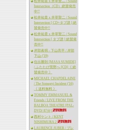
松井祐貴 x 井草聖二 / Sound
Intersection（CD）絶賛発売
中!!
松井祐貴 x 井草聖二 / Sound
Intersection [ CD+タブ譜 ] 絶
賛発売中!!
松井祐貴 x 井草聖二 / Sound
Intersection [ タブ譜 ] 絶賛発
売中!!
岸部眞明 - 下山亮平 / 岸部
下山 ('19)
住出勝則 [MASA SUMIDE]
/ ふたたび荒野へ [CD]《 絶
賛発売中 》
MICHAEL CHAPDELAINE
/ The Somogyi Incident ('16)
《 送料無料 》
TOMMY EMMANUEL &
Friends / LIVE FROM THE
BALBOA THEATRE [PAL-
DVD/ 87分]
西村ケント / KENT
NISHIMURA 2
LAURENCE JUBER / プレ