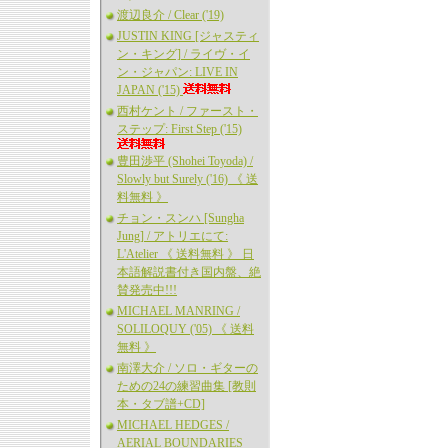
渡辺良介 / Clear ('19)
JUSTIN KING [ジャスティ
ン・キング] / ライヴ・イ
ン・ジャパン: LIVE IN
JAPAN ('15)
西村ケント / ファースト・
ステップ: First Step ('15)
豊田渉平 (Shohei Toyoda) /
Slowly but Surely ('16) 《 送
料無料 》
チョン・スンハ [Sungha
Jung] / アトリエにて:
L'Atelier 《 送料無料 》 日
本語解説書付き国内盤、絶
賛発売中!!!
MICHAEL MANRING /
SOLILOQUY ('05) 《 送料
無料 》
南澤大介 / ソロ・ギターの
ための24の練習曲集 [教則
本・タブ譜+CD]
MICHAEL HEDGES /
AERIAL BOUNDARIES