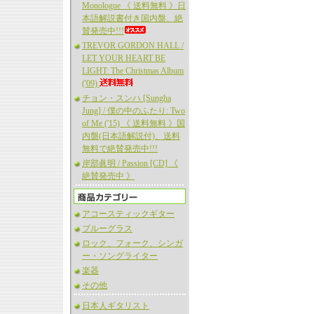
Monologue 《 送料無料 》日
本語解説書付き国内盤、絶
賛発売中!!!
TREVOR GORDON HALL /
LET YOUR HEART BE
LIGHT: The Christmas Album
('09)
チョン・スンハ [Sungha
Jung] / 僕の中のふたり: Two
of Me ('15) 《 送料無料 》国
内盤(日本語解説付)、送料
無料で絶賛発売中!!!
岸部眞明 / Passion [CD] 《
絶賛発売中 》
アコースティックギター
ブルーグラス
ロック、フォーク、シンガ
ー・ソングライター
楽器
その他
日本人ギタリスト