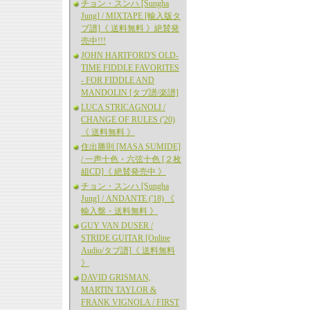
チョン・スンハ [Sungha
Jung] / MIXTAPE [輸入版タ
ブ譜]《 送料無料 》絶賛発
売中!!!
JOHN HARTFORD'S OLD-
TIME FIDDLE FAVORITES
- FOR FIDDLE AND
MANDOLIN [タブ譜/楽譜]
LUCA STRICAGNOLI /
CHANGE OF RULES ('20)
《 送料無料 》
住出勝則 [MASA SUMIDE]
/ 一声十色・六弦十色 [２枚
組CD]《 絶賛発売中 》
チョン・スンハ [Sungha
Jung] / ANDANTE ('18) 《
輸入盤・送料無料 》
GUY VAN DUSER /
STRIDE GUITAR [Online
Audio/タブ譜]《 送料無料
》
DAVID GRISMAN,
MARTIN TAYLOR &
FRANK VIGNOLA / FIRST