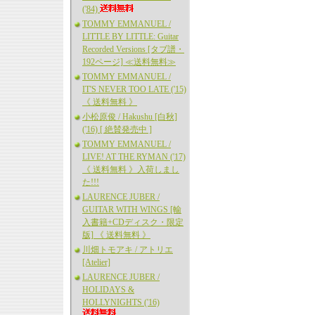
('84)
TOMMY EMMANUEL /
LITTLE BY LITTLE: Guitar
Recorded Versions [タブ譜・
192ページ] ≪送料無料≫
TOMMY EMMANUEL /
IT'S NEVER TOO LATE ('15)
《 送料無料 》
小松原俊 / Hakushu [白秋]
('16) [ 絶賛発売中 ]
TOMMY EMMANUEL /
LIVE! AT THE RYMAN ('17)
《 送料無料 》入荷しまし
た!!!
LAURENCE JUBER /
GUITAR WITH WINGS [輸
入書籍+CDディスク・限定
版] 《 送料無料 》
川畑トモアキ / アトリエ
[Atelier]
LAURENCE JUBER /
HOLIDAYS &
HOLLYNIGHTS ('16)