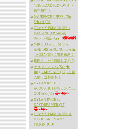
DAVID BROMBERG BAND
/ BIG ROAD [CD+DVD]《
送料無料 》
LAURENCE JUBER / The
Fab 4th ('20)
TOMMY EMMANUEL /
IMAGINE (EP Analog
Record) 限定入荷!!
MIKE DAWES / SHOWS
AND DISTANCING: Live in
the USA ('21)《 送料無料 》
柳田としや / 雨降り花 ('16)
チョン・スンハ [Sungha
Jung] / MIXTAPE ('17) 《 輸
入盤・送料無料 》
DYLAN RYCHE /
ACOUSTIC FINGERSTYLE
GUITAR ('11)
DYLAN RYCHE /
DAYDREAMER ('17)
TOMMY EMMANUEL &
DAVID GRISMAN /
PICKIN' (CD)