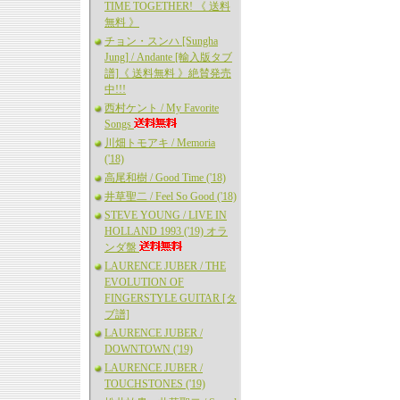
TIME TOGETHER! 《 送料
無料 》
チョン・スンハ [Sungha
Jung] / Andante [輸入版タブ
譜]《 送料無料 》絶賛発売
中!!!
西村ケント / My Favorite
Songs
川畑トモアキ / Memoria
('18)
高尾和樹 / Good Time ('18)
井草聖二 / Feel So Good ('18)
STEVE YOUNG / LIVE IN
HOLLAND 1993 ('19) オラ
ンダ盤
LAURENCE JUBER / THE
EVOLUTION OF
FINGERSTYLE GUITAR [タ
ブ譜]
LAURENCE JUBER /
DOWNTOWN ('19)
LAURENCE JUBER /
TOUCHSTONES ('19)