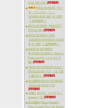
FAIL ME (CD)
RICK RUSKIN / ワー
ズ・フェイル・ミ－:
WORDS FAIL ME [タブ譜]
《 送料無料 》
RICK RUSKIN / PERFECT
PITCH ('06)
RICK RUSKIN / THE
TAKOMA SESSIONS [CD付
きタブ譜] 《 送料無料 》
KIERAN MURPHY
[KYRAN DANIEL] / Always,
Francesca [オーストラリア
盤]
TREVOR GORDON HALL /
ENTELECHY ('11) 《タブ譜
１曲付き》
住出勝則 [MASA SUMIDE]
/ HALF & HALF ('12)
川畑トモアキ / シーナリー:
Scenery ('12)
住出勝則 [Masa Sumide] /
Masa Sumide Plays the Beatles