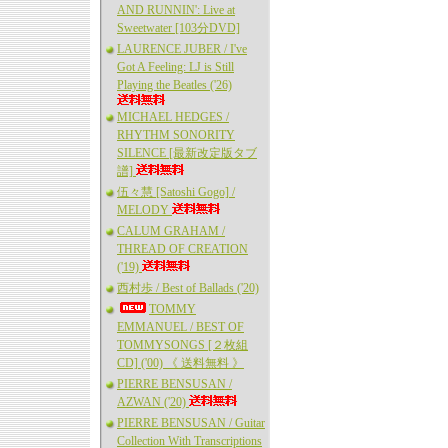
AND RUNNIN': Live at
Sweetwater [103分DVD]
LAURENCE JUBER / I've
Got A Feeling: LJ is Still
Playing the Beatles ('26)
MICHAEL HEDGES /
RHYTHM SONORITY
SILENCE [最新改定版タブ
譜]
伍々慧 [Satoshi Gogo] /
MELODY
CALUM GRAHAM /
THREAD OF CREATION
('19)
西村歩 / Best of Ballads ('20)
TOMMY
EMMANUEL / BEST OF
TOMMYSONGS [２枚組
CD] ('00) 《 送料無料 》
PIERRE BENSUSAN /
AZWAN ('20)
PIERRE BENSUSAN / Guitar
Collection With Transcriptions