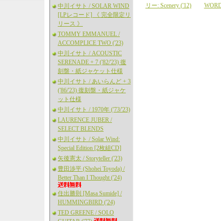
リー: Scenery ('12)
WORD
中川イサト / SOLAR WIND
[LPレコード] 《 完全限定リ
リース 》
TOMMY EMMANUEL /
ACCOMPLICE TWO ('23)
中川イサト / ACOUSTIC
SERENADE + 7 ('82/'23) 復
刻盤・紙ジャケット仕様
中川イサト / あいらんど + 3
('86/'23) 復刻盤・紙ジャケ
ット仕様
中川イサト / 1970年 ('73/'23)
LAURENCE JUBER /
SELECT BLENDS
中川イサト / Solar Wind:
Special Edition [2枚組CD]
矢後憲太 / Storyteller ('23)
豊田渉平 (Shohei Toyoda) /
Better Than I Thought ('24)
住出勝則 [Masa Sumide] /
HUMMINGBIRD ('24)
TED GREENE / SOLO