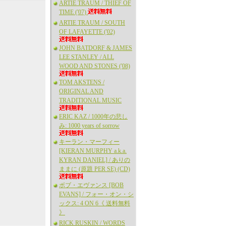
ARTIE TRAUM / THIEF OF
TIME ('07)
ARTIE TRAUM / SOUTH
OF LAFAYETTE ('02)
JOHN BATDORF & JAMES
LEE STANLEY / ALL
WOOD AND STONES ('08)
TOM AKSTENS /
ORIGINAL AND
TRADITIONAL MUSIC
ERIC KAZ / 1000年の悲し
み: 1000 years of sorrow
キーラン・マーフィー
[KIERAN MURPHY a.k.a.
KYRAN DANIEL] / ありの
ままに (原題 PER SE) (CD)
ボブ・エヴァンス [BOB
EVANS] / フォー・オン・シ
ックス: 4 ON 6《 送料無料
》
RICK RUSKIN / WORDS