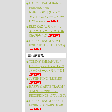
HAPPY TRAUM BAND /
FRIENDS AND
NEIGHBORS [フレンズ・
アンド・ネイバーズ]: Live
in Woodstock
ERIC KAZ [エリック・カ
ズ] / エリック・カズ: 41年
目の再会 ('15)
HAPPY TRAUM / JUST
FOR THE LOVE OF IT ('15)
TOMMY EMMANUEL /
ONLY: Special Edition [デジ
パック/オーストラリア盤]
JUSTIN KING / LE BLEU
HAPPY & ARTIE TRAUM /
未発表ライヴ集: LIVE
RECORDINGS 1970's-1980's
HAPPY TRAUM / BRIGHT
MORNING STARS ('80/'01)