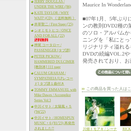
JERRY DOUGLAS /
Maurice In Wonderland
UNDER THE WIRE ('86)
KATE TAYLOR / WHY
■07年1月、5年
WAIT! (CD) 《 送料無料 》
井草聖二 / First Stage ('25)
ンの教則DVD2種
シオミモトヒコ / ONCE
のソロ・アルバムか
AND FOR ALL ('22)
ニングを「私にとっ
押尾 コータロー /
リジナリティ溢れる
PASSENEGER [タブ譜]
DVDの続編VOL.2やラ
PETER PICKOW /
発売されており、お
HAMMERED DULCIMER
[教則本] 111 page
CALUM GRAHAM /
SYMPATHEIA [LPレコー
ド] タブ譜１曲付き
この商品を買った人は
TOMMY EMMANUEL with
Mike Dawes / Accomplice
Series Vol.3
中川イサト / 太陽風＋５
('94/'22)
中川イサト / HOMESPUN
MUSIC + 6 ('81/'23) 再発売
されました!!
川畑トモアキ / シーナ
RICK