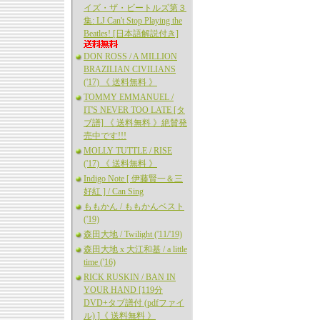
イズ・ザ・ビートルズ第３
集: LJ Can't Stop Playing the
Beatles! [日本語解説付き]
DON ROSS / A MILLION
BRAZILIAN CIVILIANS
('17) 《 送料無料 》
TOMMY EMMANUEL /
IT'S NEVER TOO LATE [タ
ブ譜] 《 送料無料 》絶賛発
売中です!!!
MOLLY TUTTLE / RISE
('17) 《 送料無料 》
Indigo Note [ 伊藤賢一＆三
好紅 ] / Can Sing
ももかん / ももかんベスト
('19)
森田大地 / Twilight ('11/'19)
森田大地 x 大江和基 / a little
time ('16)
RICK RUSKIN / BAN IN
YOUR HAND [119分
DVD+タブ譜付 (pdfファイ
ル) ]《 送料無料 》