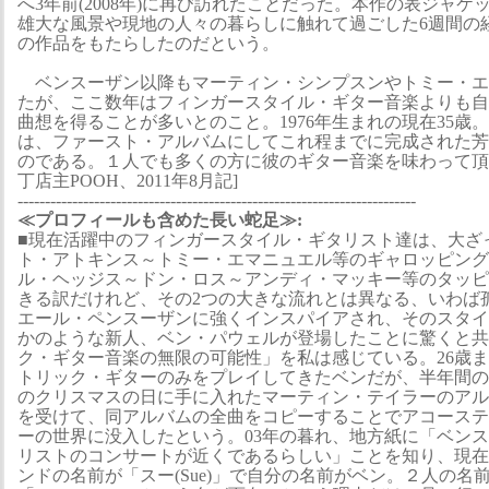
へ3年前(2008年)に再び訪れたことだった。本作の表ジャ
雄大な風景や現地の人々の暮らしに触れて過ごした6週間の
の作品をもたらしたのだという。
ベンスーザン以降もマーティン・シンプスンやトミー・エ
たが、ここ数年はフィンガースタイル・ギター音楽よりも自
曲想を得ることが多いとのこと。1976年生まれの現在35歳
は、ファースト・アルバムにしてこれ程までに完成された芳
のである。１人でも多くの方に彼のギター音楽を味わって頂
丁店主POOH、2011年8月記]
-------------------------------------------------------------------------
≪プロフィールも含めた長い蛇足≫:
■現在活躍中のフィンガースタイル・ギタリスト達は、大ざ
ト・アトキンス～トミー・エマニュエル等のギャロッピング
ル・ヘッジス～ドン・ロス～アンディ・マッキー等のタッピ
きる訳だけれど、その2つの大きな流れとは異なる、いわば
エール・ペンスーザンに強くインスパイアされ、そのスタイ
かのような新人、ベン・パウェルが登場したことに驚くと共
ク・ギター音楽の無限の可能性」を私は感じている。26歳ま
トリック・ギターのみをプレイしてきたベンだが、半年間の
のクリスマスの日に手に入れたマーティン・テイラーのアル
を受けて、同アルバムの全曲をコピーすることでアコーステ
ーの世界に没入したという。03年の暮れ、地方紙に「ベン
リストのコンサートが近くであるらしい」ことを知り、現在
ンドの名前が「スー(Sue)」で自分の名前がベン。２人の名