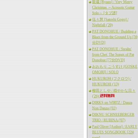
龍蔵 [Ryuzo] / Very Merry
Christmas ～Acoustic Guitar
Solo～ [タブ譜]
伍々慧 [Satoshi Gogo] /
Nightfall ('20)
PAT DONOHUE / Building a
Blues from the Ground Up [59
分DVD]
PAT DONOHUE / Stealin'
from Chet: The Songs of Pat
Donohue [77分DVD]
おおもり ごうすけ [GOSKE
OMORI] / SOLO
HUKUROH (フクロウ) /
HUKUROH ('13)
柳田としや / 穏やかな日々
('26)
DIRKS un WIRTZ / Danza
Non Danza ('02)
DIKNU SCHNEEBERGER
TRIO / RUBINA ('07)
Paul Oliver [Author] / EARLY
BLUES SONGBOOK [224
page]