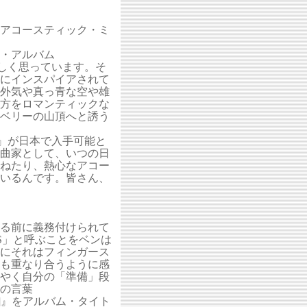
アコースティック・ミ
・アルバム
変嬉しく思っています。そ
にインスパイアされて
外気や真っ青な空や雄
方をロマンティックな
ベリーの山頂へと誘う
S』が日本で入手可能と
曲家として、いつの日
ねたり、熱心なアコー
いるんです。皆さん、
る前に義務付けられて
IES」と呼ぶことをベンは
さにそれはフィンガース
も重なり合うように感
やく自分の「準備」段
の言葉
の意]』をアルバム・タイト