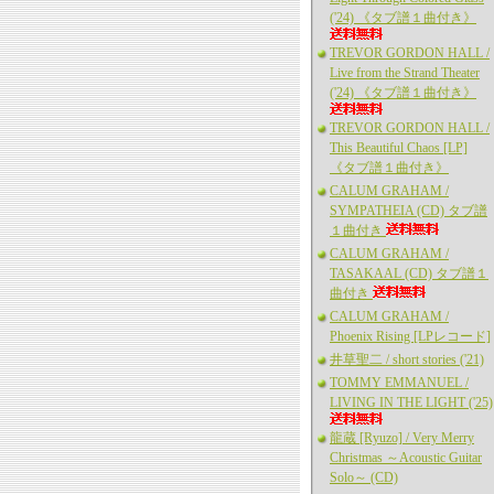
('24) 《タブ譜１曲付き》
TREVOR GORDON HALL /
Live from the Strand Theater
('24) 《タブ譜１曲付き》
TREVOR GORDON HALL /
This Beautiful Chaos [LP]
《タブ譜１曲付き》
CALUM GRAHAM /
SYMPATHEIA (CD) タブ譜
１曲付き
CALUM GRAHAM /
TASAKAAL (CD) タブ譜１
曲付き
CALUM GRAHAM /
Phoenix Rising [LPレコード]
井草聖二 / short stories ('21)
TOMMY EMMANUEL /
LIVING IN THE LIGHT ('25)
龍蔵 [Ryuzo] / Very Merry
Christmas ～Acoustic Guitar
Solo～ (CD)