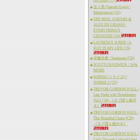
GUITAR ('77)
伍々慧 [Satoshi Gogo] /
Masterpieces ('25)
THE REAL SARAHS &
ALEX DE GRASSI /
EVERYTHING'S
CHANGED ('24)
LAURENCE JUBER / A
DAY IN MY LIFE ('25)
伊藤光希 / Sentiment (CD)
SCOTT CHADWICK / 24 &
MORE
SORISE (ソライズ) /
SORISE 1 ('25)
TREVOR GORDON HALL /
Late Night with Headphones
Vol.1 ('16) 《タブ譜１曲付
き》
TREVOR GORDON HALL /
This Beautiful Chaos (CD)
《タブ譜１曲付き》
TREVOR GORDON HALL /
Light Through Colored Glass