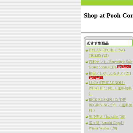
Shop at Pooh Co
DYLAN RYCHE / TWO
TIGERS ('21)
西村ケント / Fingerstyle Solo
Guitar Songs (CD)
柳田としや / ふるさと ('21)
LUCA STRICAGNOLI /
WHAT IF? ('18) 《 送料無料
》
RICK RUSKIN / IN THE
BEGINNING ('06) 《 送料無
料 》
矢後憲太 / Invisible ('20)
伍々慧 [Satoshi Gogo] /
Winter Wishes ('20)