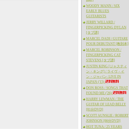
WOODY MANN / SIX
EARLY BLUES
GUITARISTS
JERRY WILLARD /
FINGERPICKING DYLAN
[タブ譜]
MARCEL DADI / GUITARE
POUR DEBUTANT [教則本]
MARCEL ROBINSON /
FINGERPICKING CAT
STEVENS [タブ譜]
JUSTIN KING [ジャスティ
ン・キング] / ライヴ・イ
ン・ジャパン: LIVE IN
JAPAN ('15)
DON ROSS / SONGS THAT
FOUND ME ('26)
HARRY LEWMAN / THE
GUITAR OF LEAD BELLY
[81分DVD]
SCOTT AUNSLIE / ROBERT
JOHNSON [66分DVD]
HOT TUNA / 25 YEARS