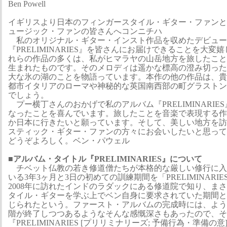
Ben Powell
イギリスより日本のフィンガースタイル・ギター・ファンと
ュージック・ファンの皆さんへコンニチハ
私のオリジナル・ギター・インスト作品を収めたデビュー
『PRELIMINARIES』を皆さんにお届けできることを大
れらの作品の多くは、私がヒマラヤの山岳地方を旅したこと
生まれたものです。そのメロディは遥かな標高の澄み切った
大な氷の湖のことを物語っています。本作の他の作品は、貴
都市イタリアのローマや神秘的な英国南西部の町グラストン
でしょう。
プー横丁さんのおかげで私のアルバム『PRELIMINARIE
なったことを喜んでいます。旅したことを音楽で表現する作
か日本に行きたいと願っています。そして、美しい地方を訪
スティック・ギター・ファンの方々にお会いしたいと思って
どうぞよろしく。ベン・パウェル
■アルバム・タイトル『PRELIMINARIES』について
チベット仏教の若き修道僧たちが本格的な厳しい修行に入
いる3年3ヶ月と3日の初めての訓練期間を「PRELIMINAR
2008年に訪れたインドのラダックにある修道院で知り、ま
タイル・ギターを学ぶ上でベン自身に要求されていた期間と
じられたという。ファースト・アルバムの完成時には、よう
階が終了しつつあるようなそんな感慨深さもあったので、そ
『PRELIMINARIES [プリリミナリーズ; 予備行為・準備