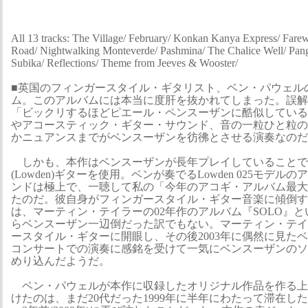
All 13 tracks: The Village/ February/ Konkan Kanya Express/ Fare
Road/ Nightwalking Monteverde/ Pashmina/ The Chalice Well/ Pang
Subika/ Reflections/ Theme from Jeeves & Wooster/
■英国のフィンガースタイル・ギタリスト、ベン・パウェル
ム。このアルバムには本当に度肝を抜かれてしまった。誤解
「ビックリするほどピエール・ペンスーザンに酷似している
やアコースティック・ギター・サウンド、音の一粒ひと粒の
かニュアンスまでがベンスーザンを彷彿とさせる演奏なのだ
しかも、本作はベンスーザンが長年プレイしていることで
(Lowden)ギターを使用。ベンが奏でるLowden 025モデ
ンドは極上で、一聴して私の「今年のアコギ・アルバム最大
たのだ。彼自身がフィンガースタイル・ギター音楽に傾倒す
は、マーティン・テイラーの02年作のアルバム『SOLO』
らベンスーザン一辺倒だった訳でもない。マーティン・テイ
ースタイル・ギターに開眼し、その後2003年に偶然に見た
コンサートでの演奏に感銘を受けて一気にベンスーザンのソ
めり込んだようだ。
ベン・パウェルが本作に収録したオリジナル作品を作る上
けたのは、まだ20代だった1999年に半年にわたって滞在し