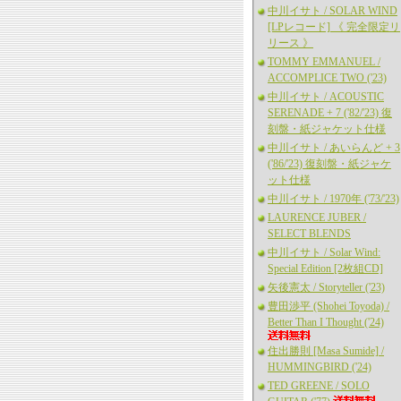
中川イサト / SOLAR WIND
[LPレコード] 《 完全限定リ
リース 》
TOMMY EMMANUEL /
ACCOMPLICE TWO ('23)
中川イサト / ACOUSTIC
SERENADE + 7 ('82/'23) 復
刻盤・紙ジャケット仕様
中川イサト / あいらんど + 3
('86/'23) 復刻盤・紙ジャケ
ット仕様
中川イサト / 1970年 ('73/'23)
LAURENCE JUBER /
SELECT BLENDS
中川イサト / Solar Wind:
Special Edition [2枚組CD]
矢後憲太 / Storyteller ('23)
豊田渉平 (Shohei Toyoda) /
Better Than I Thought ('24)
住出勝則 [Masa Sumide] /
HUMMINGBIRD ('24)
TED GREENE / SOLO