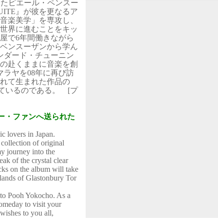
行ったピエール・ペンスー
ITE』が彼を更なるア
音楽美学」を専攻し、
世界に進むことをキッ
屋で6年間働きながら
ベンスーザンから学ん
ンダード・チューニン
の赴くままに音楽を創
ラヤを08年に再び訪
れて生まれた作品の
れているのである。 [プ
ー・ファンへ送られた
ic lovers in Japan.
ollection of original
my journey into the
ak of the crystal clear
acks on the album will take
l lands of Glastonbury Tor
 to Pooh Yokocho. As a
omeday to visit your
est wishes to you all,