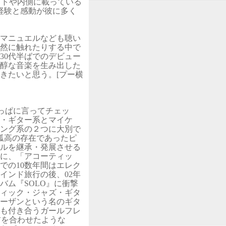
ケットや内側に載っている
経験と感動が彼に多く
マニュエルなども聴い
然に触れたりする中で
。30代半ばでのデビュー
醇な音楽を生み出した
きたいと思う。[プー横
っぱに言ってチェッ
・ギター系とマイケ
ング系の２つに大別で
孤高の存在であったピ
ルを継承・発展させる
に、「アコーティッ
での10数年間はエレク
インド旅行の後、02年
バム『SOLO』に衝撃
ィック・ジャズ・ギタ
スーザンという名のギタ
も付き合うガールフレ
前を合わせたような