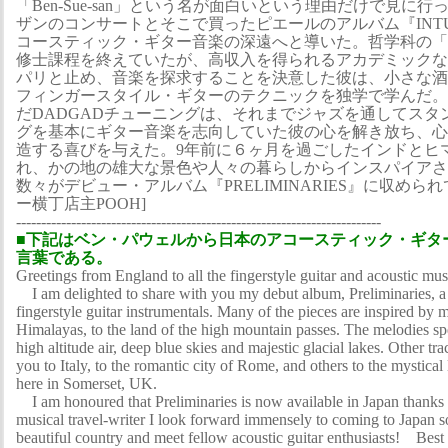
「Ben-Sue-san」という名が面白いという理由だけで見に
ザンのコンサートとそこで買ったピエールのアルバム『INTU
コースティック・ギター音楽の深遠へと導いた。哲学科の「
修士課程を終えていたが、高収入を得られるアカデミックな
パリと止め、音楽を探求することを決意した彼は、小さな酒
フィンガースタイル・ギターのテクニックを独学で学んだ。
だDADGADチューニングは、それまでジャズを通してスタ
グを基本にギター音楽を志向していた彼の心を解き放ち、心
造する喜びを与えた。9年前に６ヶ月を過ごしたインドとヒマ
れ、かの地の雄大な景色や人々の暮らしからインスパイアさ
数々がデビュー・アルバム『PRELIMINARIES』に収めら
ー横丁店主POOH]
-------------------------------------------------------------------------
■下記はベン・パウェルから日本のアコースティック・ギタ
言葉である。
Greetings from England to all the fingerstyle guitar and acoustic mus
I am delighted to share with you my debut album, Preliminaries, a c
fingerstyle guitar instrumentals. Many of the pieces are inspired by 
Himalayas, to the land of the high mountain passes. The melodies spe
high altitude air, deep blue skies and majestic glacial lakes. Other tr
you to Italy, to the romantic city of Rome, and others to the mystica
here in Somerset, UK.
I am honoured that Preliminaries is now available in Japan thanks
musical travel-writer I look forward immensely to coming to Japan s
beautiful country and meet fellow acoustic guitar enthusiasts! B