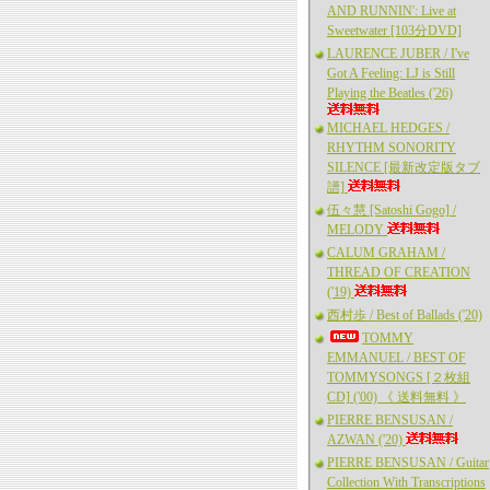
AND RUNNIN': Live at
Sweetwater [103分DVD]
LAURENCE JUBER / I've
Got A Feeling: LJ is Still
Playing the Beatles ('26)
MICHAEL HEDGES /
RHYTHM SONORITY
SILENCE [最新改定版タブ
譜]
伍々慧 [Satoshi Gogo] /
MELODY
CALUM GRAHAM /
THREAD OF CREATION
('19)
西村歩 / Best of Ballads ('20)
TOMMY
EMMANUEL / BEST OF
TOMMYSONGS [２枚組
CD] ('00) 《 送料無料 》
PIERRE BENSUSAN /
AZWAN ('20)
PIERRE BENSUSAN / Guitar
Collection With Transcriptions