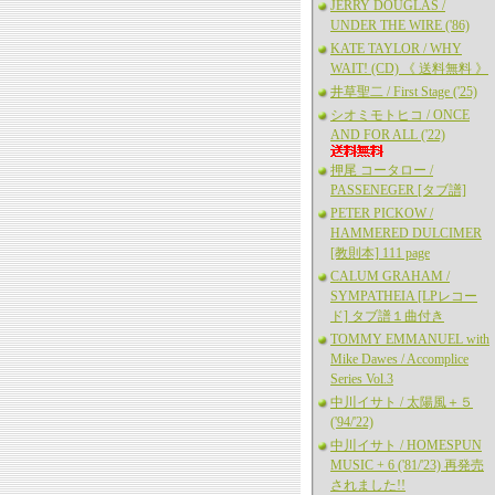
JERRY DOUGLAS /
UNDER THE WIRE ('86)
KATE TAYLOR / WHY
WAIT! (CD) 《 送料無料 》
井草聖二 / First Stage ('25)
シオミモトヒコ / ONCE
AND FOR ALL ('22)
押尾 コータロー /
PASSENEGER [タブ譜]
PETER PICKOW /
HAMMERED DULCIMER
[教則本] 111 page
CALUM GRAHAM /
SYMPATHEIA [LPレコー
ド] タブ譜１曲付き
TOMMY EMMANUEL with
Mike Dawes / Accomplice
Series Vol.3
中川イサト / 太陽風＋５
('94/'22)
中川イサト / HOMESPUN
MUSIC + 6 ('81/'23) 再発売
されました!!