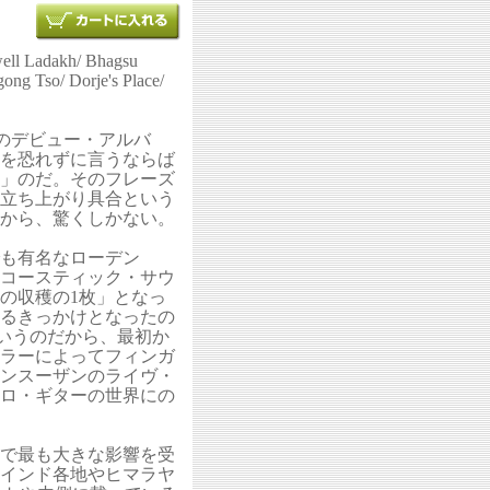
well Ladakh/ Bhagsu
ong Tso/ Dorje's Place/
のデビュー・アルバ
を恐れずに言うならば
」のだ。そのフレーズ
立ち上がり具合という
から、驚くしかない。
も有名なローデン
ルのアコースティック・サウ
の収穫の1枚」となっ
るきっかけとなったの
というのだから、最初か
ラーによってフィンガ
ベンスーザンのライヴ・
ロ・ギターの世界にの
で最も大きな影響を受
たインド各地やヒマラヤ