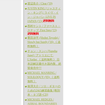
渡辺良介 / Clear ('19)
JUSTIN KING [ジャスティ
ン・キング] / ライヴ・イ
ン・ジャパン: LIVE IN
JAPAN ('15)
西村ケント / ファースト・
ステップ: First Step ('15)
豊田渉平 (Shohei Toyoda) /
Slowly but Surely ('16) 《 送
料無料 》
チョン・スンハ [Sungha
Jung] / アトリエにて:
L'Atelier 《 送料無料 》 日
本語解説書付き国内盤、絶
賛発売中!!!
MICHAEL MANRING /
SOLILOQUY ('05) 《 送料
無料 》
南澤大介 / ソロ・ギターの
ための24の練習曲集 [教則
本・タブ譜+CD]
MICHAEL HEDGES /
AERIAL BOUNDARIES