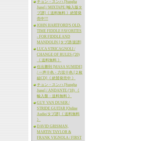
チョン・スンハ [Sungha
Jung] / MIXTAPE [輸入版タ
ブ譜]《 送料無料 》絶賛発
売中!!!
JOHN HARTFORD'S OLD-
TIME FIDDLE FAVORITES
- FOR FIDDLE AND
MANDOLIN [タブ譜/楽譜]
LUCA STRICAGNOLI /
CHANGE OF RULES ('20)
《 送料無料 》
住出勝則 [MASA SUMIDE]
/ 一声十色・六弦十色 [２枚
組CD]《 絶賛発売中 》
チョン・スンハ [Sungha
Jung] / ANDANTE ('18) 《
輸入盤・送料無料 》
GUY VAN DUSER /
STRIDE GUITAR [Online
Audio/タブ譜]《 送料無料
》
DAVID GRISMAN,
MARTIN TAYLOR &
FRANK VIGNOLA / FIRST