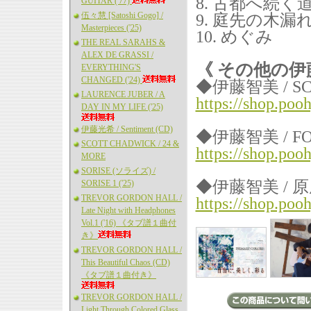
8. 古都へ続く
GUITAR ('77)
伍々慧 [Satoshi Gogo] /
9. 庭先の木漏
Masterpieces ('25)
10. めぐみ
THE REAL SARAHS &
ALEX DE GRASSI /
《 その他の伊
EVERYTHING'S
CHANGED ('24)
◆伊藤智美 / SC
LAURENCE JUBER / A
https://shop.po
DAY IN MY LIFE ('25)
伊藤光希 / Sentiment (CD)
◆伊藤智美 / FO
SCOTT CHADWICK / 24 &
https://shop.po
MORE
SORISE (ソライズ) /
◆伊藤智美 / 
SORISE 1 ('25)
TREVOR GORDON HALL /
https://shop.po
Late Night with Headphones
Vol.1 ('16) 《タブ譜１曲付
き》
TREVOR GORDON HALL /
This Beautiful Chaos (CD)
《タブ譜１曲付き》
TREVOR GORDON HALL /
Light Through Colored Glass