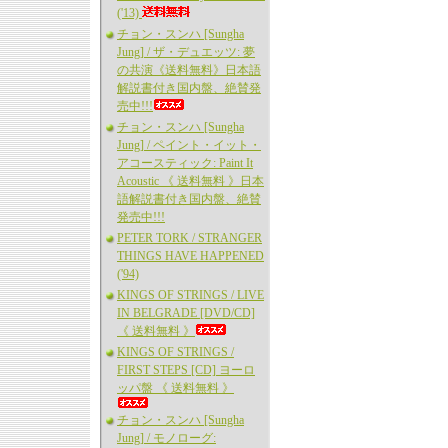
('13)
チョン・スンハ [Sungha
Jung] / ザ・デュエッツ: 夢
の共演《送料無料》日本語
解説書付き国内盤、絶賛発
売中!!!
チョン・スンハ [Sungha
Jung] / ペイント・イット・
アコースティック: Paint It
Acoustic 《 送料無料 》日本
語解説書付き国内盤、絶賛
発売中!!!
PETER TORK / STRANGER
THINGS HAVE HAPPENED
('94)
KINGS OF STRINGS / LIVE
IN BELGRADE [DVD/CD]
《 送料無料 》
KINGS OF STRINGS /
FIRST STEPS [CD] ヨーロ
ッパ盤 《 送料無料 》
チョン・スンハ [Sungha
Jung] / モノローグ: