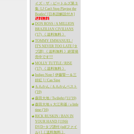
イズ・ザ・ビートルズ第３
集: LJ Can't Stop Playing the
Beatles! [日本語解説付き]
DON ROSS / A MILLION
BRAZILIAN CIVILIANS
('17) 《 送料無料 》
TOMMY EMMANUEL /
IT'S NEVER TOO LATE [タ
ブ譜] 《 送料無料 》絶賛発
売中です!!!
MOLLY TUTTLE / RISE
('17) 《 送料無料 》
Indigo Note [ 伊藤賢一＆三
好紅 ] / Can Sing
ももかん / ももかんベスト
('19)
森田大地 / Twilight ('11/'19)
森田大地 x 大江和基 / a little
time ('16)
RICK RUSKIN / BAN IN
YOUR HAND [119分
DVD+タブ譜付 (pdfファイ
ル) ]《 送料無料 》