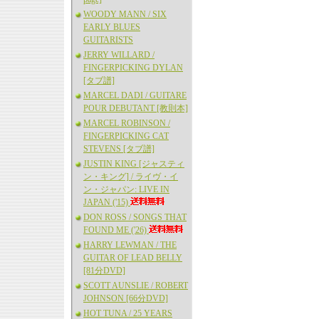
WOODY MANN / SIX
EARLY BLUES
GUITARISTS
JERRY WILLARD /
FINGERPICKING DYLAN
[タブ譜]
MARCEL DADI / GUITARE
POUR DEBUTANT [教則本]
MARCEL ROBINSON /
FINGERPICKING CAT
STEVENS [タブ譜]
JUSTIN KING [ジャスティ
ン・キング] / ライヴ・イ
ン・ジャパン: LIVE IN
JAPAN ('15)
DON ROSS / SONGS THAT
FOUND ME ('26)
HARRY LEWMAN / THE
GUITAR OF LEAD BELLY
[81分DVD]
SCOTT AUNSLIE / ROBERT
JOHNSON [66分DVD]
HOT TUNA / 25 YEARS