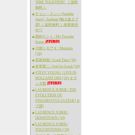
TIME TOGETHER! 《 送料
無料 》
チョン・スンハ [Sungha
Jung] / Andante [輸入版タブ
譜]《 送料無料 》絶賛発売
中!!!
西村ケント / My Favorite
Songs
川畑トモアキ / Memoria
('18)
高尾和樹 / Good Time ('18)
井草聖二 / Feel So Good ('18)
STEVE YOUNG / LIVE IN
HOLLAND 1993 ('19) オラ
ンダ盤
LAURENCE JUBER / THE
EVOLUTION OF
FINGERSTYLE GUITAR [タ
ブ譜]
LAURENCE JUBER /
DOWNTOWN ('19)
LAURENCE JUBER /
TOUCHSTONES ('19)