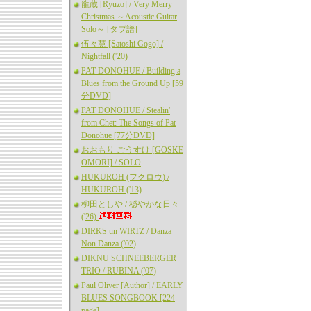
龍蔵 [Ryuzo] / Very Merry
Christmas ～Acoustic Guitar
Solo～ [タブ譜]
伍々慧 [Satoshi Gogo] /
Nightfall ('20)
PAT DONOHUE / Building a
Blues from the Ground Up [59
分DVD]
PAT DONOHUE / Stealin'
from Chet: The Songs of Pat
Donohue [77分DVD]
おおもり ごうすけ [GOSKE
OMORI] / SOLO
HUKUROH (フクロウ) /
HUKUROH ('13)
柳田としや / 穏やかな日々
('26)
DIRKS un WIRTZ / Danza
Non Danza ('02)
DIKNU SCHNEEBERGER
TRIO / RUBINA ('07)
Paul Oliver [Author] / EARLY
BLUES SONGBOOK [224
page]