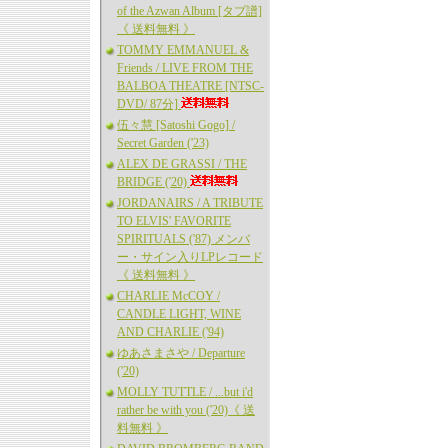
of the Azwan Album [タブ譜]
《 送料無料 》
TOMMY EMMANUEL &
Friends / LIVE FROM THE
BALBOA THEATRE [NTSC-
DVD/ 87分]
伍々慧 [Satoshi Gogo] /
Secret Garden ('23)
ALEX DE GRASSI / THE
BRIDGE ('20)
JORDANAIRS / A TRIBUTE
TO ELVIS' FAVORITE
SPIRITUALS ('87) メンバ
ー・サイン入りLPレコード
《 送料無料 》
CHARLIE McCOY /
CANDLE LIGHT, WINE
AND CHARLIE ('94)
ゆあさまさや / Departure
('20)
MOLLY TUTTLE / ...but i'd
rather be with you ('20)《 送
料無料 》