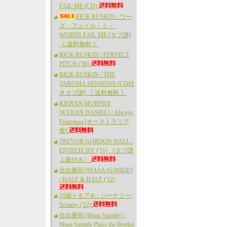
FAIL ME (CD)
RICK RUSKIN / ワー
ズ・フェイル・ミ－:
WORDS FAIL ME [タブ譜]
《 送料無料 》
RICK RUSKIN / PERFECT
PITCH ('06)
RICK RUSKIN / THE
TAKOMA SESSIONS [CD付
きタブ譜] 《 送料無料 》
KIERAN MURPHY
[KYRAN DANIEL] / Always,
Francesca [オーストラリア
盤]
TREVOR GORDON HALL /
ENTELECHY ('11) 《タブ譜
１曲付き》
住出勝則 [MASA SUMIDE]
/ HALF & HALF ('12)
川畑トモアキ / シーナリー:
Scenery ('12)
住出勝則 [Masa Sumide] /
Masa Sumide Plays the Beatles