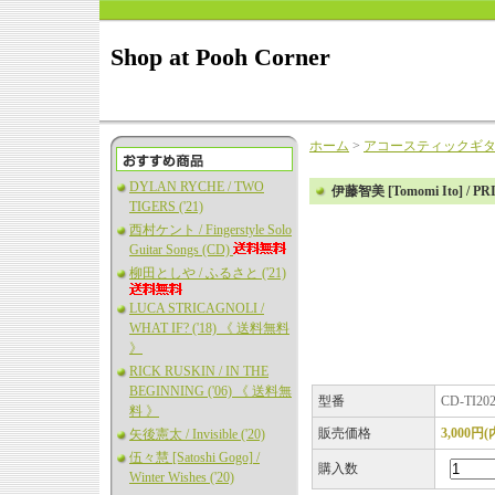
Shop at Pooh Corner
ホーム
>
アコースティックギ
DYLAN RYCHE / TWO
伊藤智美 [Tomomi Ito] / PR
TIGERS ('21)
西村ケント / Fingerstyle Solo
Guitar Songs (CD)
柳田としや / ふるさと ('21)
LUCA STRICAGNOLI /
WHAT IF? ('18) 《 送料無料
》
RICK RUSKIN / IN THE
BEGINNING ('06) 《 送料無
型番
CD-TI20
料 》
販売価格
3,000円
矢後憲太 / Invisible ('20)
伍々慧 [Satoshi Gogo] /
購入数
Winter Wishes ('20)