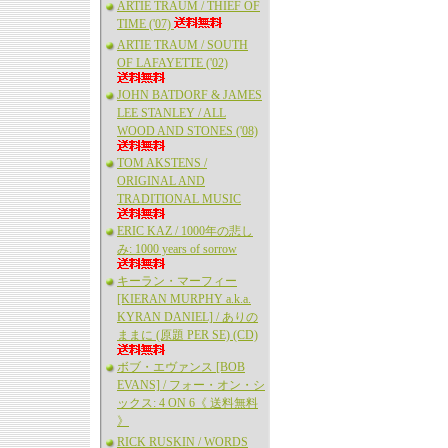
ARTIE TRAUM / THIEF OF
TIME ('07)
ARTIE TRAUM / SOUTH
OF LAFAYETTE ('02)
JOHN BATDORF & JAMES
LEE STANLEY / ALL
WOOD AND STONES ('08)
TOM AKSTENS /
ORIGINAL AND
TRADITIONAL MUSIC
ERIC KAZ / 1000年の悲し
み: 1000 years of sorrow
キーラン・マーフィー
[KIERAN MURPHY a.k.a.
KYRAN DANIEL] / ありの
ままに (原題 PER SE) (CD)
ボブ・エヴァンス [BOB
EVANS] / フォー・オン・シ
ックス: 4 ON 6《 送料無料
》
RICK RUSKIN / WORDS