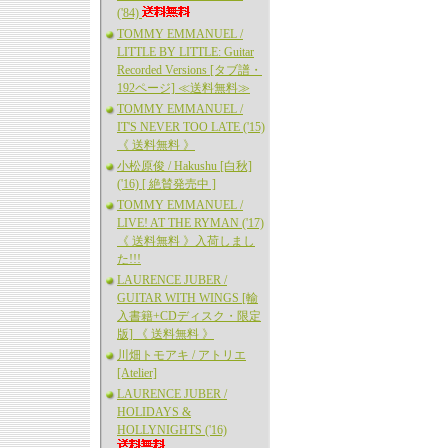
('84)
TOMMY EMMANUEL /
LITTLE BY LITTLE: Guitar
Recorded Versions [タブ譜・
192ページ] ≪送料無料≫
TOMMY EMMANUEL /
IT'S NEVER TOO LATE ('15)
《 送料無料 》
小松原俊 / Hakushu [白秋]
('16) [ 絶賛発売中 ]
TOMMY EMMANUEL /
LIVE! AT THE RYMAN ('17)
《 送料無料 》入荷しまし
た!!!
LAURENCE JUBER /
GUITAR WITH WINGS [輸
入書籍+CDディスク・限定
版] 《 送料無料 》
川畑トモアキ / アトリエ
[Atelier]
LAURENCE JUBER /
HOLIDAYS &
HOLLYNIGHTS ('16)