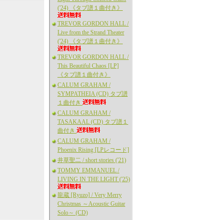
('24) 《タブ譜１曲付き》
TREVOR GORDON HALL /
Live from the Strand Theater
('24) 《タブ譜１曲付き》
TREVOR GORDON HALL /
This Beautiful Chaos [LP]
《タブ譜１曲付き》
CALUM GRAHAM /
SYMPATHEIA (CD) タブ譜
１曲付き
CALUM GRAHAM /
TASAKAAL (CD) タブ譜１
曲付き
CALUM GRAHAM /
Phoenix Rising [LPレコード]
井草聖二 / short stories ('21)
TOMMY EMMANUEL /
LIVING IN THE LIGHT ('25)
龍蔵 [Ryuzo] / Very Merry
Christmas ～Acoustic Guitar
Solo～ (CD)