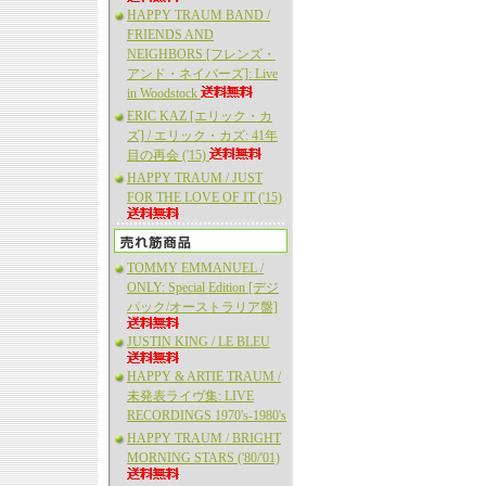
HAPPY TRAUM BAND /
FRIENDS AND
NEIGHBORS [フレンズ・
アンド・ネイバーズ]: Live
in Woodstock
ERIC KAZ [エリック・カ
ズ] / エリック・カズ: 41年
目の再会 ('15)
HAPPY TRAUM / JUST
FOR THE LOVE OF IT ('15)
TOMMY EMMANUEL /
ONLY: Special Edition [デジ
パック/オーストラリア盤]
JUSTIN KING / LE BLEU
HAPPY & ARTIE TRAUM /
未発表ライヴ集: LIVE
RECORDINGS 1970's-1980's
HAPPY TRAUM / BRIGHT
MORNING STARS ('80/'01)