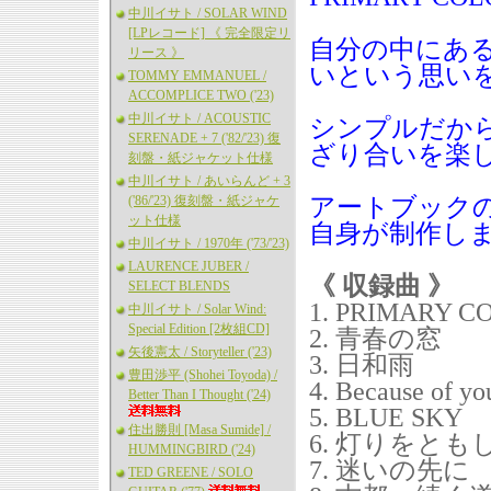
中川イサト / SOLAR WIND
[LPレコード] 《 完全限定リ
自分の中にあ
リース 》
いという思い
TOMMY EMMANUEL /
ACCOMPLICE TWO ('23)
中川イサト / ACOUSTIC
シンプルだか
SERENADE + 7 ('82/'23) 復
ざり合いを楽
刻盤・紙ジャケット仕様
中川イサト / あいらんど + 3
('86/'23) 復刻盤・紙ジャケ
アートブック
ット仕様
自身が制作し
中川イサト / 1970年 ('73/'23)
LAURENCE JUBER /
《 収録曲 》
SELECT BLENDS
1. PRIMARY C
中川イサト / Solar Wind:
Special Edition [2枚組CD]
2. 青春の窓
矢後憲太 / Storyteller ('23)
3. 日和雨
豊田渉平 (Shohei Toyoda) /
4. Because of yo
Better Than I Thought ('24)
5. BLUE SKY
住出勝則 [Masa Sumide] /
6. 灯りをとも
HUMMINGBIRD ('24)
7. 迷いの先に
TED GREENE / SOLO