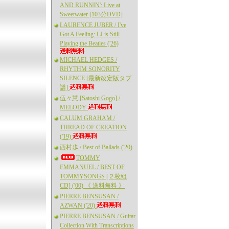
AND RUNNIN': Live at
Sweetwater [103分DVD]
LAURENCE JUBER / I've
Got A Feeling: LJ is Still
Playing the Beatles ('26)
MICHAEL HEDGES /
RHYTHM SONORITY
SILENCE [最新改定版タブ
譜]
伍々慧 [Satoshi Gogo] /
MELODY
CALUM GRAHAM /
THREAD OF CREATION
('19)
西村歩 / Best of Ballads ('20)
TOMMY
EMMANUEL / BEST OF
TOMMYSONGS [２枚組
CD] ('00) 《 送料無料 》
PIERRE BENSUSAN /
AZWAN ('20)
PIERRE BENSUSAN / Guitar
Collection With Transcriptions