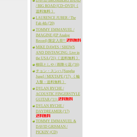
DAVID BROMBERG BAND
/ BIG ROAD [CD+DVD]《
送料無料 》
LAURENCE JUBER / The
Fab 4th ('20)
TOMMY EMMANUEL /
IMAGINE (EP Analog
Record) 限定入荷!!
MIKE DAWES / SHOWS
AND DISTANCING: Live in
the USA ('21)《 送料無料 》
柳田としや / 雨降り花 ('16)
チョン・スンハ [Sungha
Jung] / MIXTAPE ('17) 《 輸
入盤・送料無料 》
DYLAN RYCHE /
ACOUSTIC FINGERSTYLE
GUITAR ('11)
DYLAN RYCHE /
DAYDREAMER ('17)
TOMMY EMMANUEL &
DAVID GRISMAN /
PICKIN' (CD)