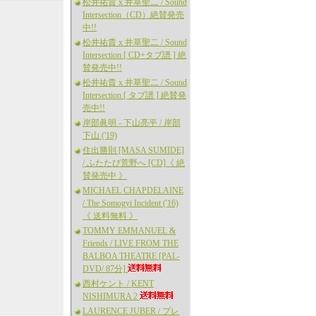
松井祐貴 x 井草聖二 / Sound
Intersection（CD）絶賛発売
中!!
松井祐貴 x 井草聖二 / Sound
Intersection [ CD+タブ譜 ] 絶
賛発売中!!
松井祐貴 x 井草聖二 / Sound
Intersection [ タブ譜 ] 絶賛発
売中!!
岸部眞明 - 下山亮平 / 岸部
下山 ('19)
住出勝則 [MASA SUMIDE]
/ ふたたび荒野へ [CD]《 絶
賛発売中 》
MICHAEL CHAPDELAINE
/ The Somogyi Incident ('16)
《 送料無料 》
TOMMY EMMANUEL &
Friends / LIVE FROM THE
BALBOA THEATRE [PAL-
DVD/ 87分]
西村ケント / KENT
NISHIMURA 2
LAURENCE JUBER / プレ