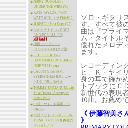
JERRY DOUGLAS /
UNDER THE WIRE ('86)
KATE TAYLOR / WHY
ソロ・ギタリス
WAIT! (CD) 《 送料無料 》
す。すべて彼
井草聖二 / First Stage ('25)
曲は『プライマ
シオミモトヒコ / ONCE
AND FOR ALL ('22)
ム・タイトル
優れたメロデ
押尾 コータロー /
PASSENEGER [タブ譜]
ます。
PETER PICKOW /
HAMMERED DULCIMER
レコーディン
[教則本] 111 page
ヒ、Ｋ・ヤイ
CALUM GRAHAM /
SYMPATHEIA [LPレコー
身の耳で確か
ド] タブ譜１曲付き
トブックにＣ
TOMMY EMMANUEL with
新世代の表現
Mike Dawes / Accomplice
Series Vol.3
10曲。お薦め
中川イサト / 太陽風＋５
('94/'22)
《 伊藤智美
中川イサト / HOMESPUN
》
MUSIC + 6 ('81/'23) 再発売
されました!!
PRIMARY 