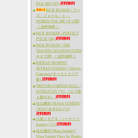
FAIL ME (CD)
RICK RUSKIN / ワー
ズ・フェイル・ミ－:
WORDS FAIL ME [タブ譜]
《 送料無料 》
RICK RUSKIN / PERFECT
PITCH ('06)
RICK RUSKIN / THE
TAKOMA SESSIONS [CD付
きタブ譜] 《 送料無料 》
KIERAN MURPHY
[KYRAN DANIEL] / Always,
Francesca [オーストラリア
盤]
TREVOR GORDON HALL /
ENTELECHY ('11) 《タブ譜
１曲付き》
住出勝則 [MASA SUMIDE]
/ HALF & HALF ('12)
川畑トモアキ / シーナリー:
Scenery ('12)
住出勝則 [Masa Sumide] /
Masa Sumide Plays the Beatles