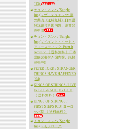
('13)
チョン・スンハ [Sungha
Jung] / ザ・デュエッツ: 夢
の共演《送料無料》日本語
解説書付き国内盤、絶賛発
売中!!!
チョン・スンハ [Sungha
Jung] / ペイント・イット・
アコースティック: Paint It
Acoustic 《 送料無料 》日本
語解説書付き国内盤、絶賛
発売中!!!
PETER TORK / STRANGER
THINGS HAVE HAPPENED
('94)
KINGS OF STRINGS / LIVE
IN BELGRADE [DVD/CD]
《 送料無料 》
KINGS OF STRINGS /
FIRST STEPS [CD] ヨーロ
ッパ盤 《 送料無料 》
チョン・スンハ [Sungha
Jung] / モノローグ: