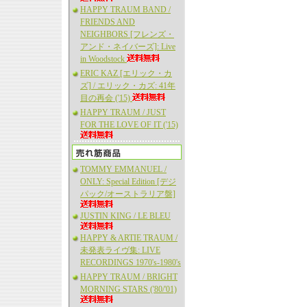
HAPPY TRAUM BAND /
FRIENDS AND
NEIGHBORS [フレンズ・
アンド・ネイバーズ]: Live
in Woodstock
ERIC KAZ [エリック・カ
ズ] / エリック・カズ: 41年
目の再会 ('15)
HAPPY TRAUM / JUST
FOR THE LOVE OF IT ('15)
TOMMY EMMANUEL /
ONLY: Special Edition [デジ
パック/オーストラリア盤]
JUSTIN KING / LE BLEU
HAPPY & ARTIE TRAUM /
未発表ライヴ集: LIVE
RECORDINGS 1970's-1980's
HAPPY TRAUM / BRIGHT
MORNING STARS ('80/'01)