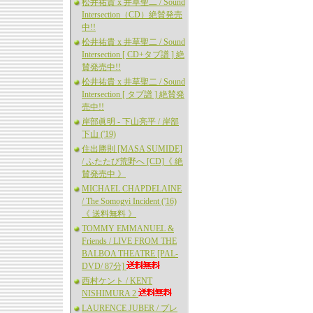
松井祐貴 x 井草聖二 / Sound
Intersection（CD）絶賛発売
中!!
松井祐貴 x 井草聖二 / Sound
Intersection [ CD+タブ譜 ] 絶
賛発売中!!
松井祐貴 x 井草聖二 / Sound
Intersection [ タブ譜 ] 絶賛発
売中!!
岸部眞明 - 下山亮平 / 岸部
下山 ('19)
住出勝則 [MASA SUMIDE]
/ ふたたび荒野へ [CD]《 絶
賛発売中 》
MICHAEL CHAPDELAINE
/ The Somogyi Incident ('16)
《 送料無料 》
TOMMY EMMANUEL &
Friends / LIVE FROM THE
BALBOA THEATRE [PAL-
DVD/ 87分]
西村ケント / KENT
NISHIMURA 2
LAURENCE JUBER / プレ