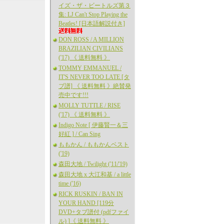
イズ・ザ・ビートルズ第３
集: LJ Can't Stop Playing the
Beatles! [日本語解説付き]
DON ROSS / A MILLION
BRAZILIAN CIVILIANS
('17) 《 送料無料 》
TOMMY EMMANUEL /
IT'S NEVER TOO LATE [タ
ブ譜] 《 送料無料 》絶賛発
売中です!!!
MOLLY TUTTLE / RISE
('17) 《 送料無料 》
Indigo Note [ 伊藤賢一＆三
好紅 ] / Can Sing
ももかん / ももかんベスト
('19)
森田大地 / Twilight ('11/'19)
森田大地 x 大江和基 / a little
time ('16)
RICK RUSKIN / BAN IN
YOUR HAND [119分
DVD+タブ譜付 (pdfファイ
ル) ]《 送料無料 》