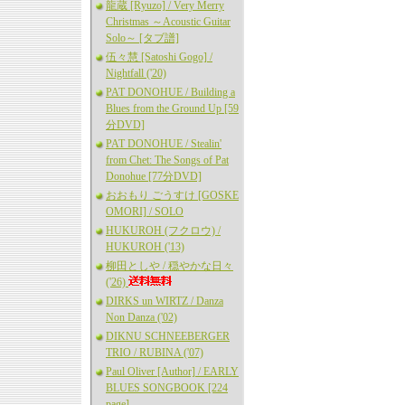
龍蔵 [Ryuzo] / Very Merry
Christmas ～Acoustic Guitar
Solo～ [タブ譜]
伍々慧 [Satoshi Gogo] /
Nightfall ('20)
PAT DONOHUE / Building a
Blues from the Ground Up [59
分DVD]
PAT DONOHUE / Stealin'
from Chet: The Songs of Pat
Donohue [77分DVD]
おおもり ごうすけ [GOSKE
OMORI] / SOLO
HUKUROH (フクロウ) /
HUKUROH ('13)
柳田としや / 穏やかな日々
('26)
DIRKS un WIRTZ / Danza
Non Danza ('02)
DIKNU SCHNEEBERGER
TRIO / RUBINA ('07)
Paul Oliver [Author] / EARLY
BLUES SONGBOOK [224
page]