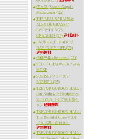
GUITAR ('77)
伍々慧 [Satoshi Gogo] /
Masterpieces ('25)
THE REAL SARAHS &
ALEX DE GRASSI /
EVERYTHING'S
CHANGED ('24)
LAURENCE JUBER / A
DAY IN MY LIFE ('25)
伊藤光希 / Sentiment (CD)
SCOTT CHADWICK / 24 &
MORE
SORISE (ソライズ) /
SORISE 1 ('25)
TREVOR GORDON HALL /
Late Night with Headphones
Vol.1 ('16) 《タブ譜１曲付
き》
TREVOR GORDON HALL /
This Beautiful Chaos (CD)
《タブ譜１曲付き》
TREVOR GORDON HALL /
Light Through Colored Glass