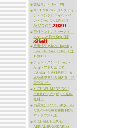
渡辺良介 / Clear ('19)
JUSTIN KING [ジャスティ
ン・キング] / ライヴ・イ
ン・ジャパン: LIVE IN
JAPAN ('15)
西村ケント / ファースト・
ステップ: First Step ('15)
豊田渉平 (Shohei Toyoda) /
Slowly but Surely ('16) 《 送
料無料 》
チョン・スンハ [Sungha
Jung] / アトリエにて:
L'Atelier 《 送料無料 》 日
本語解説書付き国内盤、絶
賛発売中!!!
MICHAEL MANRING /
SOLILOQUY ('05) 《 送料
無料 》
南澤大介 / ソロ・ギターの
ための24の練習曲集 [教則
本・タブ譜+CD]
MICHAEL HEDGES /
AERIAL BOUNDARIES