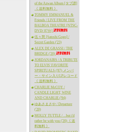
of the Azwan Album [タブ譜]
《 送料無料 》
TOMMY EMMANUEL &
Friends / LIVE FROM THE
BALBOA THEATRE [NTSC-
DVD/ 87分]
伍々慧 [Satoshi Gogo] /
Secret Garden ('23)
ALEX DE GRASSI / THE
BRIDGE ('20)
JORDANAIRS / A TRIBUTE
TO ELVIS' FAVORITE
SPIRITUALS ('87) メンバ
ー・サイン入りLPレコード
《 送料無料 》
CHARLIE McCOY /
CANDLE LIGHT, WINE
AND CHARLIE ('94)
ゆあさまさや / Departure
('20)
MOLLY TUTTLE / ...but i'd
rather be with you ('20)《 送
料無料 》