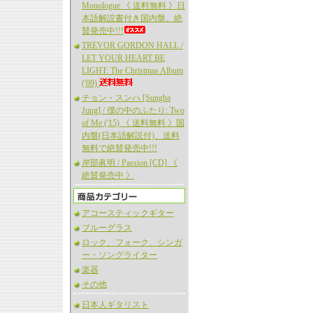
Monologue 《 送料無料 》日
本語解説書付き国内盤、絶
賛発売中!!!
TREVOR GORDON HALL /
LET YOUR HEART BE
LIGHT: The Christmas Album
('09)
チョン・スンハ [Sungha
Jung] / 僕の中のふたり: Two
of Me ('15) 《 送料無料 》国
内盤(日本語解説付)、送料
無料で絶賛発売中!!!
岸部眞明 / Passion [CD] 《
絶賛発売中 》
アコースティックギター
ブルーグラス
ロック、フォーク、シンガ
ー・ソングライター
楽器
その他
日本人ギタリスト