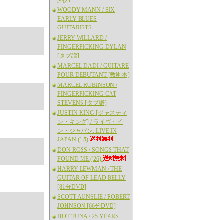
WOODY MANN / SIX
EARLY BLUES
GUITARISTS
JERRY WILLARD /
FINGERPICKING DYLAN
[タブ譜]
MARCEL DADI / GUITARE
POUR DEBUTANT [教則本]
MARCEL ROBINSON /
FINGERPICKING CAT
STEVENS [タブ譜]
JUSTIN KING [ジャスティ
ン・キング] / ライヴ・イ
ン・ジャパン: LIVE IN
JAPAN ('15)
DON ROSS / SONGS THAT
FOUND ME ('26)
HARRY LEWMAN / THE
GUITAR OF LEAD BELLY
[81分DVD]
SCOTT AUNSLIE / ROBERT
JOHNSON [66分DVD]
HOT TUNA / 25 YEARS