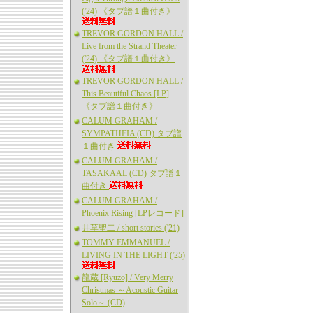
('24) 《タブ譜１曲付き》
TREVOR GORDON HALL /
Live from the Strand Theater
('24) 《タブ譜１曲付き》
TREVOR GORDON HALL /
This Beautiful Chaos [LP]
《タブ譜１曲付き》
CALUM GRAHAM /
SYMPATHEIA (CD) タブ譜
１曲付き
CALUM GRAHAM /
TASAKAAL (CD) タブ譜１
曲付き
CALUM GRAHAM /
Phoenix Rising [LPレコード]
井草聖二 / short stories ('21)
TOMMY EMMANUEL /
LIVING IN THE LIGHT ('25)
龍蔵 [Ryuzo] / Very Merry
Christmas ～Acoustic Guitar
Solo～ (CD)