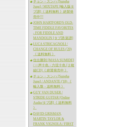
チョン・スンハ [Sungha
Jung] / MIXTAPE [輸入版タ
ブ譜]《 送料無料 》絶賛発
売中!!!
JOHN HARTFORD'S OLD-
TIME FIDDLE FAVORITES
- FOR FIDDLE AND
MANDOLIN [タブ譜/楽譜]
LUCA STRICAGNOLI /
CHANGE OF RULES ('20)
《 送料無料 》
住出勝則 [MASA SUMIDE]
/ 一声十色・六弦十色 [２枚
組CD]《 絶賛発売中 》
チョン・スンハ [Sungha
Jung] / ANDANTE ('18) 《
輸入盤・送料無料 》
GUY VAN DUSER /
STRIDE GUITAR [Online
Audio/タブ譜]《 送料無料
》
DAVID GRISMAN,
MARTIN TAYLOR &
FRANK VIGNOLA / FIRST